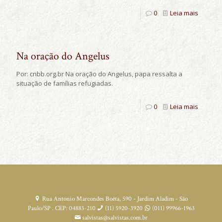
0
Leia mais
Na oração do Angelus
Por: cnbb.org.br Na oração do Angelus, papa ressalta a
situação de famílias refugiadas.
0
Leia mais
Rua Antonio Marcondes Boêta, 590 - Jardim Aladim - São
Paulo/SP . CEP: 04883-210
(11) 5920-3920
(011) 99966-1963
salvistas@salvistas.com.br