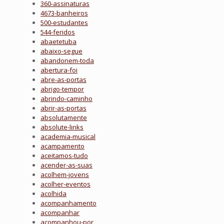
360-assinaturas
4673-banheiros
500-estudantes
544-feridos
abaetetuba
abaixo-segue
abandonem-toda
abertura-foi
abre-as-portas
abrigo-tempor
abrindo-caminho
abrir-as-portas
absolutamente
absolute-links
academia-musical
acampamento
aceitamos-tudo
acender-as-suas
acolhem-jovens
acolher-eventos
acolhida
acompanhamento
acompanhar
acompanhou-por