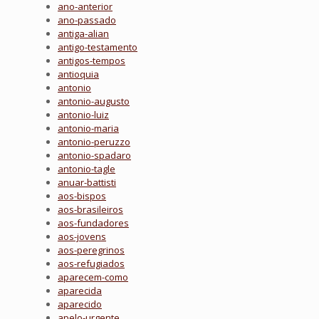
ano-anterior
ano-passado
antiga-alian
antigo-testamento
antigos-tempos
antioquia
antonio
antonio-augusto
antonio-luiz
antonio-maria
antonio-peruzzo
antonio-spadaro
antonio-tagle
anuar-battisti
aos-bispos
aos-brasileiros
aos-fundadores
aos-jovens
aos-peregrinos
aos-refugiados
aparecem-como
aparecida
aparecido
apelo-urgente