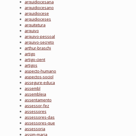
arquidiocesana
arquidiocesano
arquidiocese
arquidioceses
arquitetura
arquivo
arquivo-pessoal
arquivo-secreto
arthur-braschi
artigo
artigo-cient
artigos
aspecto-humano
aspectos-sociol
assegure-educa
assembl
assembleia
assentamento
assessor-fez
assessores
assessores-das
assessores-que
assessoria
assim-maria