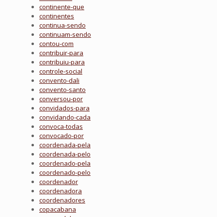
continente-que
continentes
continua-sendo
continuam-sendo
contou-com
contribuir-para
contribuiu-para
controle-social
convento-dali
convento-santo
conversou-por
convidados-para
convidando-cada
convoca-todas
convocado-por
coordenada-pela
coordenada-pelo
coordenado-pela
coordenado-pelo
coordenador
coordenadora
coordenadores
copacabana