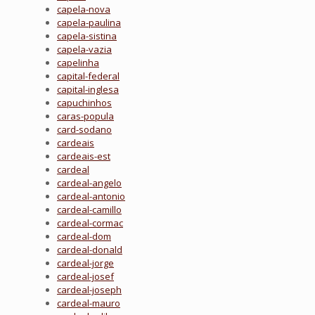
capela-nova
capela-paulina
capela-sistina
capela-vazia
capelinha
capital-federal
capital-inglesa
capuchinhos
caras-popula
card-sodano
cardeais
cardeais-est
cardeal
cardeal-angelo
cardeal-antonio
cardeal-camillo
cardeal-cormac
cardeal-dom
cardeal-donald
cardeal-jorge
cardeal-josef
cardeal-joseph
cardeal-mauro