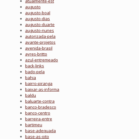
atualmente-est
augusto
augusto-boal
augusto-dias
augusto-duarte
augusto-nunes
autorizada-pela
avante-projetos
avenida-brasil
ayres-britto
azul-entremeado
back-links
bado-pela
bahia
bairro-piranga
baixar-as-informa
baldu
baluarte-contra
banco-bradesco
banco-centro
barreira-entre
bartimeu
base-adequada
base-as-oito