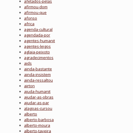
afetados-pelas
afirmou-dom
afirmou-que
afonso
africa
agenda-cultural
agendada-por
agentes-humanit
agentes-leigos
aglaia-peixoto
agradecimentos
aids
ainda-bastante
ainda-insistem
ainda-ressaltou
airton
ajuda-humanit
ajudar-as-obras
ajudar-as-par
alagoas-cursou
alberto
alberto-barbosa
alberto-moura
alberto-taveira