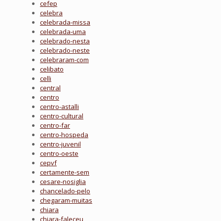
cefep
celebra
celebrada-missa
celebrada-uma
celebrado-nesta
celebrado-neste
celebraram-com
celibato
celli
central
centro
centro-astalli
centro-cultural
centro-far
centro-hospeda
centro-juvenil
centro-oeste
cepvf
certamente-sem
cesare-nosiglia
chancelado-pelo
chegaram-muitas
chiara
chiara-faleceu