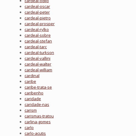
cardeal-odilo
cardeal-oscar
cardeal-peter
cardeal-pietro
cardeal-prosper
cardeal-rylko
cardeal-sobre
cardeal-stefan
cardeal-tarc
cardeal-turkson
cardeal-vallini
cardeal-walter
cardeal-william
cardinal
caribe
caribe-trata-se
caribenho
caridade
caridade-nas
carism
carismas-tratou
carlina-gomes
carlo
carlo-acutis