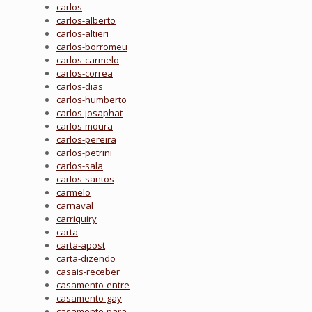
carlos
carlos-alberto
carlos-altieri
carlos-borromeu
carlos-carmelo
carlos-correa
carlos-dias
carlos-humberto
carlos-josaphat
carlos-moura
carlos-pereira
carlos-petrini
carlos-sala
carlos-santos
carmelo
carnaval
carriquiry
carta
carta-apost
carta-dizendo
casais-receber
casamento-entre
casamento-gay
casamento-para