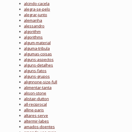
alcindo-cacela
alegra-se-pelo
alegrar-junto
alemanha
alessandro
algorithm
algorithms
algum-material
alguma-tribula
algumas-coisas
alguns-aspectos
alguns-detalhes
alguns-fatos
alguns-grupos
alignnone-size-full
alimentar-tanta
alison-stone
alistair-dutton
all-reciprocal
alline-paris
altares-serve
altermir-labes
amados-doentes