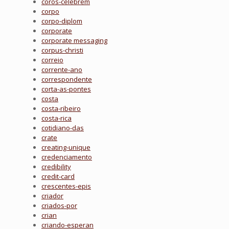
coros-celebrem
corpo
corpo-diplom
corporate
corporate messaging
corpus-christi
correio
corrente-ano
correspondente
corta-as-pontes
costa
costa-ribeiro
costa-rica
cotidiano-das
crate
creating-unique
credenciamento
credibility
credit-card
crescentes-epis
criador
criados-por
crian
criando-esperan