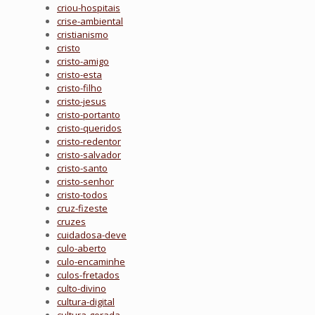
criou-hospitais
crise-ambiental
cristianismo
cristo
cristo-amigo
cristo-esta
cristo-filho
cristo-jesus
cristo-portanto
cristo-queridos
cristo-redentor
cristo-salvador
cristo-santo
cristo-senhor
cristo-todos
cruz-fizeste
cruzes
cuidadosa-deve
culo-aberto
culo-encaminhe
culos-fretados
culto-divino
cultura-digital