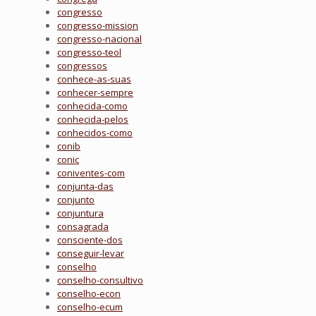
congresso
congresso-mission
congresso-nacional
congresso-teol
congressos
conhece-as-suas
conhecer-sempre
conhecida-como
conhecida-pelos
conhecidos-como
conib
conic
coniventes-com
conjunta-das
conjunto
conjuntura
consagrada
consciente-dos
conseguir-levar
conselho
conselho-consultivo
conselho-econ
conselho-ecum