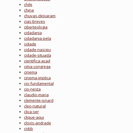
chile
china
chuvas-deixaram
cias-breves
ciberteologia
cidadania
cidadania-pela
cidade
cidade-nasceu
cidade-situada
cientifica-acad
cima-congrega
cinema
cinema-implica
cio-fundamental
cio-nesta
claudio-maria
clemente-isnard
cleo-natural
clica-ser
clique-aqui
clovis-andrade
cnbb