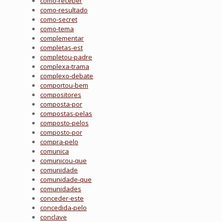
como-receber
como-resultado
como-secret
como-tema
complementar
completas-est
completou-padre
complexa-trama
complexo-debate
comportou-bem
compositores
composta-por
compostas-pelas
composto-pelos
composto-por
compra-pelo
comunica
comunicou-que
comunidade
comunidade-que
comunidades
conceder-este
concedida-pelo
conclave