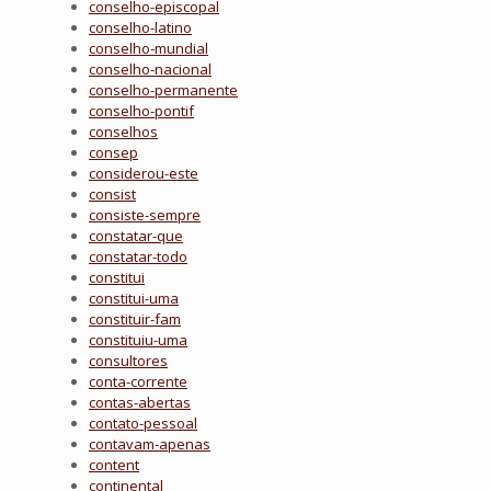
conselho-episcopal
conselho-latino
conselho-mundial
conselho-nacional
conselho-permanente
conselho-pontif
conselhos
consep
considerou-este
consist
consiste-sempre
constatar-que
constatar-todo
constitui
constitui-uma
constituir-fam
constituiu-uma
consultores
conta-corrente
contas-abertas
contato-pessoal
contavam-apenas
content
continental