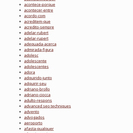
acontece-porque
acontecer-entre
acordo-com
acreditem-que
acredito-sempre
adelar-rubert
adelar-rupert
adequada-acerca
admirada-figura
adolesc
adolescente
adolescentes
adora
adquirido-junto
adquirir-seu
adriano-brollo
adriano-ciocca
adulto-respons
advanced seo techniques
advento
advogados
aeroporto
afasta-qualquer