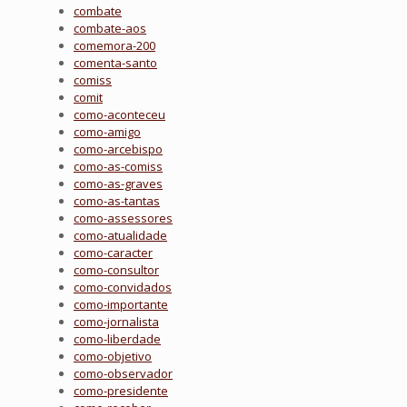
combate
combate-aos
comemora-200
comenta-santo
comiss
comit
como-aconteceu
como-amigo
como-arcebispo
como-as-comiss
como-as-graves
como-as-tantas
como-assessores
como-atualidade
como-caracter
como-consultor
como-convidados
como-importante
como-jornalista
como-liberdade
como-objetivo
como-observador
como-presidente