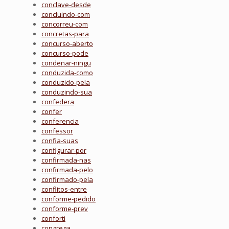
conclave-desde
concluindo-com
concorreu-com
concretas-para
concurso-aberto
concurso-pode
condenar-ningu
conduzida-como
conduzido-pela
conduzindo-sua
confedera
confer
conferencia
confessor
confia-suas
configurar-por
confirmada-nas
confirmada-pelo
confirmado-pela
conflitos-entre
conforme-pedido
conforme-prev
conforti
congrega