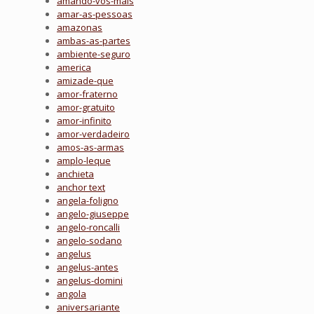
amando-vos-mais
amar-as-pessoas
amazonas
ambas-as-partes
ambiente-seguro
america
amizade-que
amor-fraterno
amor-gratuito
amor-infinito
amor-verdadeiro
amos-as-armas
amplo-leque
anchieta
anchor text
angela-foligno
angelo-giuseppe
angelo-roncalli
angelo-sodano
angelus
angelus-antes
angelus-domini
angola
aniversariante