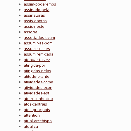
assim-poderemos
assinado-pela
assinaturas
assis-dantas
assis-neste
associa
associados-ecum
assumir-as-pom
assumir-esses
assumirem-cada
atenuar-talvez
atingida-por
atingidas-pelas
atitude-orante
atividades-come
atividades-econ
atividades-est
ato-reconhecido
atos-centrais
atos-principais
attention
atual-arcebispo
atualiza