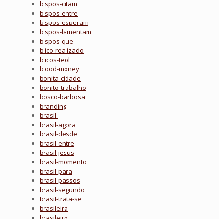
bispos-citam
bispos-entre
bispos-esperam
bispos-lamentam
bispos-que
blico-realizado
blicos-teol
blood-money
bonita-cidade
bonito-trabalho
bosco-barbosa
branding
brasil-
brasil-agora
brasil-desde
brasil-entre
brasil-jesus
brasil-momento
brasil-para
brasil-passos
brasil-segundo
brasil-trata-se
brasileira
brasileiro