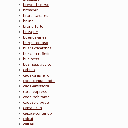
breve-discurso
browser
bruna-tavares
bruno
bruno-forte
brusque
buenos-aires
burquina-faso
busca-caminhos
buscam-refletir
business
business advice
cabido
cada-brasileiro
cada-comunidade
cada-emissora
cada-express
cada-habitante
cadastro-pode
caixa-econ
caixas-contendo
calcut
calliari