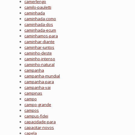
camerlengo
camilo-pauletti
caminhada
caminhada-como
caminhada-dos
caminhada-ecum
caminhamos-para
caminhar-diante
caminhar-juntos
caminho-deste
caminho-intenso
caminho-natural
campanha
campanha-mundial
campanha-para
campanha-vai
campinas
campo
campo-grande
campos
campus-fidei
capacidade-para
capacitar-novos
capela