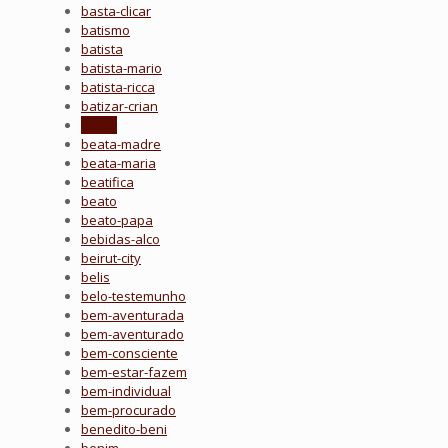
basta-clicar
batismo
batista
batista-mario
batista-ricca
batizar-crian
beata
beata-madre
beata-maria
beatifica
beato
beato-papa
bebidas-alco
beirut-city
belis
belo-testemunho
bem-aventurada
bem-aventurado
bem-consciente
bem-estar-fazem
bem-individual
bem-procurado
benedito-beni