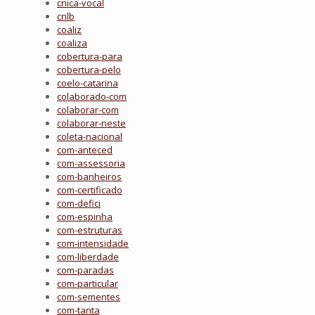
cnica-vocal
cnlb
coaliz
coaliza
cobertura-para
cobertura-pelo
coelo-catarina
colaborado-com
colaborar-com
colaborar-neste
coleta-nacional
com-anteced
com-assessoria
com-banheiros
com-certificado
com-defici
com-espinha
com-estruturas
com-intensidade
com-liberdade
com-paradas
com-particular
com-sementes
com-tanta