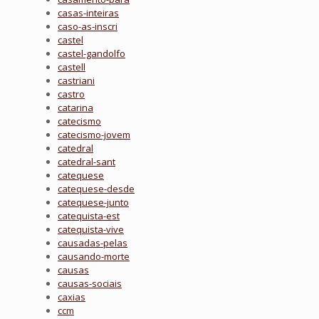
casas-inteiras
caso-as-inscri
castel
castel-gandolfo
castell
castriani
castro
catarina
catecismo
catecismo-jovem
catedral
catedral-sant
catequese
catequese-desde
catequese-junto
catequista-est
catequista-vive
causadas-pelas
causando-morte
causas
causas-sociais
caxias
ccm