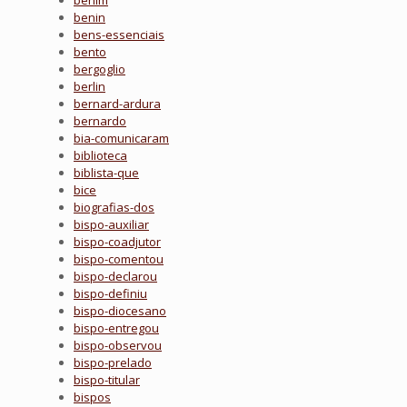
benim
benin
bens-essenciais
bento
bergoglio
berlin
bernard-ardura
bernardo
bia-comunicaram
biblioteca
biblista-que
bice
biografias-dos
bispo-auxiliar
bispo-coadjutor
bispo-comentou
bispo-declarou
bispo-definiu
bispo-diocesano
bispo-entregou
bispo-observou
bispo-prelado
bispo-titular
bispos