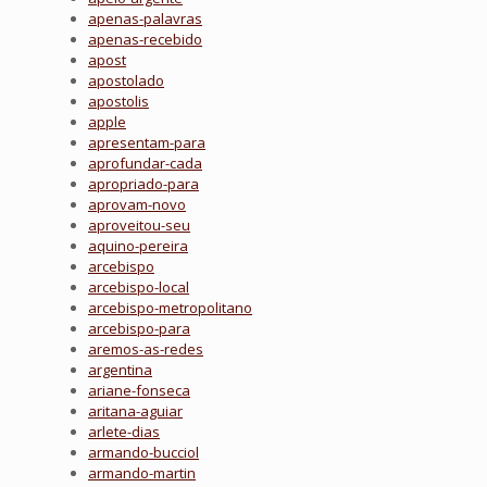
apenas-palavras
apenas-recebido
apost
apostolado
apostolis
apple
apresentam-para
aprofundar-cada
apropriado-para
aprovam-novo
aproveitou-seu
aquino-pereira
arcebispo
arcebispo-local
arcebispo-metropolitano
arcebispo-para
aremos-as-redes
argentina
ariane-fonseca
aritana-aguiar
arlete-dias
armando-bucciol
armando-martin