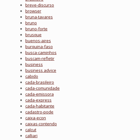
breve-discurso
browser
bruna-tavares
bruno
bruno-forte
brusque
buenos-aires
burquina-faso
busca-caminhos
buscam-refletir
business
business advice
cabido
cada-brasileiro
cada-comunidade
cada-emissora
cada-express
cada-habitante
cadastro-pode
caixa-econ
caixas-contendo
calcut
calliari