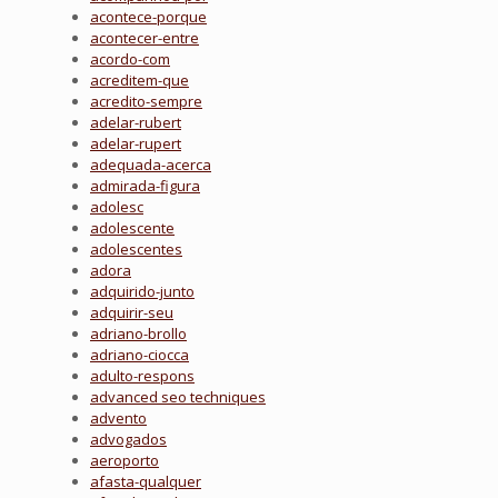
acontece-porque
acontecer-entre
acordo-com
acreditem-que
acredito-sempre
adelar-rubert
adelar-rupert
adequada-acerca
admirada-figura
adolesc
adolescente
adolescentes
adora
adquirido-junto
adquirir-seu
adriano-brollo
adriano-ciocca
adulto-respons
advanced seo techniques
advento
advogados
aeroporto
afasta-qualquer