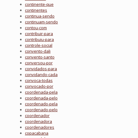
continente-que
continentes
continua-sendo
continuam-sendo
contou-com
contribuir-para
contribuiu-para
controle-social
convento-dali
convento-santo
conversou-por
convidados-para
convidando-cada
convoca-todas
convocado-por
coordenada-pela
coordenada-pelo
coordenado-pela
coordenado-pelo
coordenador
coordenadora
coordenadores
copacabana