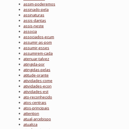
assim-poderemos
assinado-pela
assinaturas
assis-dantas
assis-neste
associa
associados-ecum
assumir-as-pom
assumir-esses
assumirem-cada
atenuar-talvez
atingida-por
atingidas-pelas
atitude-orante
atividades-come
atividades-econ
atividades-est
ato-reconhecido
atos-centrais
atos-principais
attention
atual-arcebispo
atualiza