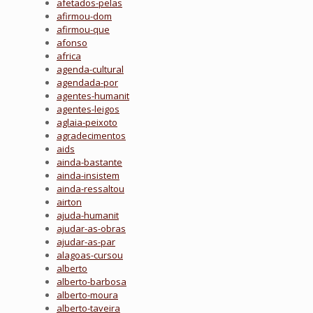
afetados-pelas
afirmou-dom
afirmou-que
afonso
africa
agenda-cultural
agendada-por
agentes-humanit
agentes-leigos
aglaia-peixoto
agradecimentos
aids
ainda-bastante
ainda-insistem
ainda-ressaltou
airton
ajuda-humanit
ajudar-as-obras
ajudar-as-par
alagoas-cursou
alberto
alberto-barbosa
alberto-moura
alberto-taveira