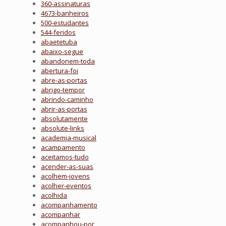
360-assinaturas
4673-banheiros
500-estudantes
544-feridos
abaetetuba
abaixo-segue
abandonem-toda
abertura-foi
abre-as-portas
abrigo-tempor
abrindo-caminho
abrir-as-portas
absolutamente
absolute-links
academia-musical
acampamento
aceitamos-tudo
acender-as-suas
acolhem-jovens
acolher-eventos
acolhida
acompanhamento
acompanhar
acompanhou-por