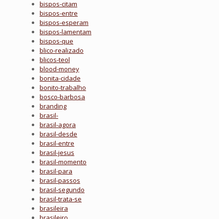
bispos-citam
bispos-entre
bispos-esperam
bispos-lamentam
bispos-que
blico-realizado
blicos-teol
blood-money
bonita-cidade
bonito-trabalho
bosco-barbosa
branding
brasil-
brasil-agora
brasil-desde
brasil-entre
brasil-jesus
brasil-momento
brasil-para
brasil-passos
brasil-segundo
brasil-trata-se
brasileira
brasileiro