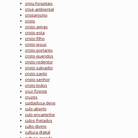
criou-hospitais
crise-ambiental
cristianismo
cristo
cristo-amigo
cristo-esta
cristo-filho
cristo-jesus
cristo-portanto
cristo-queridos
cristo-redentor
cristo-salvador
cristo-santo
cristo-senhor
cristo-todos
cruz-fizeste
cruzes
cuidadosa-deve
culo-aberto
culo-encaminhe
culos-fretados
culto-divino
cultura-digital