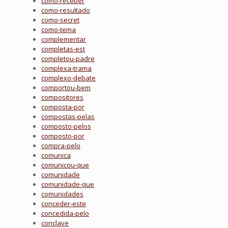
como-receber
como-resultado
como-secret
como-tema
complementar
completas-est
completou-padre
complexa-trama
complexo-debate
comportou-bem
compositores
composta-por
compostas-pelas
composto-pelos
composto-por
compra-pelo
comunica
comunicou-que
comunidade
comunidade-que
comunidades
conceder-este
concedida-pelo
conclave