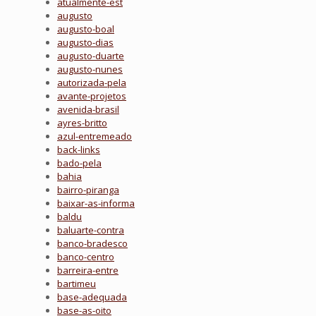
atualmente-est
augusto
augusto-boal
augusto-dias
augusto-duarte
augusto-nunes
autorizada-pela
avante-projetos
avenida-brasil
ayres-britto
azul-entremeado
back-links
bado-pela
bahia
bairro-piranga
baixar-as-informa
baldu
baluarte-contra
banco-bradesco
banco-centro
barreira-entre
bartimeu
base-adequada
base-as-oito