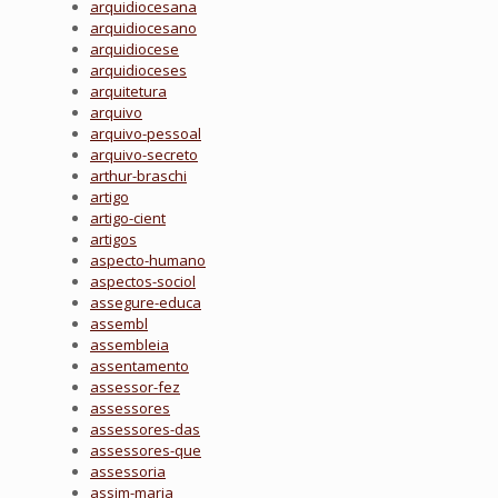
arquidiocesana
arquidiocesano
arquidiocese
arquidioceses
arquitetura
arquivo
arquivo-pessoal
arquivo-secreto
arthur-braschi
artigo
artigo-cient
artigos
aspecto-humano
aspectos-sociol
assegure-educa
assembl
assembleia
assentamento
assessor-fez
assessores
assessores-das
assessores-que
assessoria
assim-maria