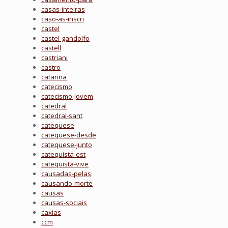
casas-inteiras
caso-as-inscri
castel
castel-gandolfo
castell
castriani
castro
catarina
catecismo
catecismo-jovem
catedral
catedral-sant
catequese
catequese-desde
catequese-junto
catequista-est
catequista-vive
causadas-pelas
causando-morte
causas
causas-sociais
caxias
ccm