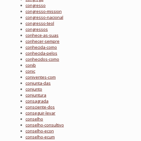
congresso
congresso-mission
congresso-nacional
congresso-teol
congressos
conhece-as-suas
conhecer-sempre
conhecida-como
conhecida-pelos
conhecidos-como
conib
conic
coniventes-com
conjunta-das
conjunto
conjuntura
consagrada
consciente-dos
conseguir-levar
conselho
conselho-consultivo
conselho-econ
conselho-ecum