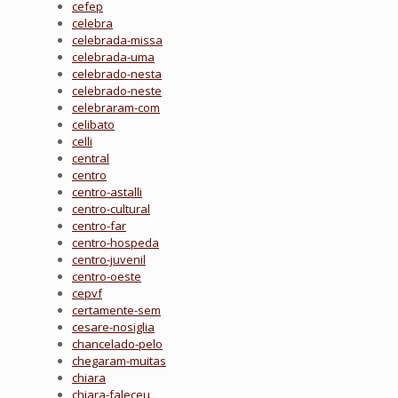
cefep
celebra
celebrada-missa
celebrada-uma
celebrado-nesta
celebrado-neste
celebraram-com
celibato
celli
central
centro
centro-astalli
centro-cultural
centro-far
centro-hospeda
centro-juvenil
centro-oeste
cepvf
certamente-sem
cesare-nosiglia
chancelado-pelo
chegaram-muitas
chiara
chiara-faleceu