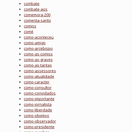
combate
combate-aos
comemora-200
comenta-santo
comiss
comit
como-aconteceu
como-amigo
como-arcebispo
como-as-comiss
como-as-graves
como-as-tantas
como-assessores
como-atualidade
como-caracter
como-consultor
como-convidados
como-importante
como-jornalista
como-liberdade
como-objetivo
como-observador
como-presidente