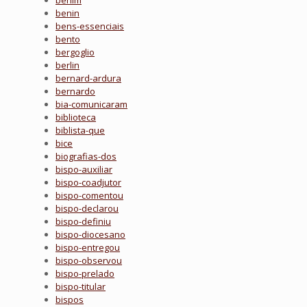
benim
benin
bens-essenciais
bento
bergoglio
berlin
bernard-ardura
bernardo
bia-comunicaram
biblioteca
biblista-que
bice
biografias-dos
bispo-auxiliar
bispo-coadjutor
bispo-comentou
bispo-declarou
bispo-definiu
bispo-diocesano
bispo-entregou
bispo-observou
bispo-prelado
bispo-titular
bispos