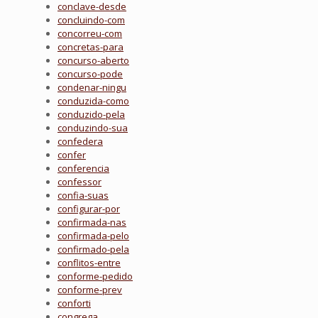
conclave-desde
concluindo-com
concorreu-com
concretas-para
concurso-aberto
concurso-pode
condenar-ningu
conduzida-como
conduzido-pela
conduzindo-sua
confedera
confer
conferencia
confessor
confia-suas
configurar-por
confirmada-nas
confirmada-pelo
confirmado-pela
conflitos-entre
conforme-pedido
conforme-prev
conforti
congrega