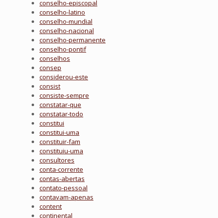
conselho-episcopal
conselho-latino
conselho-mundial
conselho-nacional
conselho-permanente
conselho-pontif
conselhos
consep
considerou-este
consist
consiste-sempre
constatar-que
constatar-todo
constitui
constitui-uma
constituir-fam
constituiu-uma
consultores
conta-corrente
contas-abertas
contato-pessoal
contavam-apenas
content
continental