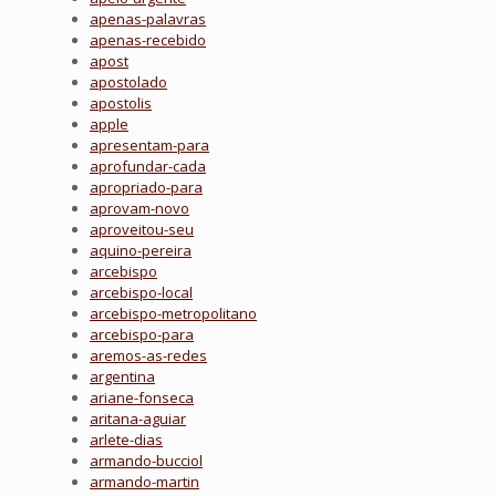
apenas-palavras
apenas-recebido
apost
apostolado
apostolis
apple
apresentam-para
aprofundar-cada
apropriado-para
aprovam-novo
aproveitou-seu
aquino-pereira
arcebispo
arcebispo-local
arcebispo-metropolitano
arcebispo-para
aremos-as-redes
argentina
ariane-fonseca
aritana-aguiar
arlete-dias
armando-bucciol
armando-martin