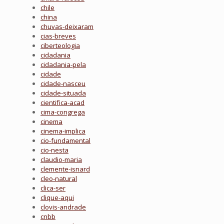
chile
china
chuvas-deixaram
cias-breves
ciberteologia
cidadania
cidadania-pela
cidade
cidade-nasceu
cidade-situada
cientifica-acad
cima-congrega
cinema
cinema-implica
cio-fundamental
cio-nesta
claudio-maria
clemente-isnard
cleo-natural
clica-ser
clique-aqui
clovis-andrade
cnbb