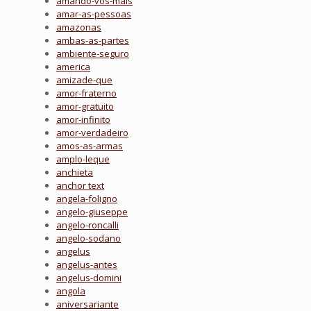
amando-vos-mais
amar-as-pessoas
amazonas
ambas-as-partes
ambiente-seguro
america
amizade-que
amor-fraterno
amor-gratuito
amor-infinito
amor-verdadeiro
amos-as-armas
amplo-leque
anchieta
anchor text
angela-foligno
angelo-giuseppe
angelo-roncalli
angelo-sodano
angelus
angelus-antes
angelus-domini
angola
aniversariante