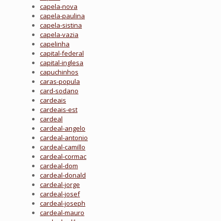
capela-nova
capela-paulina
capela-sistina
capela-vazia
capelinha
capital-federal
capital-inglesa
capuchinhos
caras-popula
card-sodano
cardeais
cardeais-est
cardeal
cardeal-angelo
cardeal-antonio
cardeal-camillo
cardeal-cormac
cardeal-dom
cardeal-donald
cardeal-jorge
cardeal-josef
cardeal-joseph
cardeal-mauro