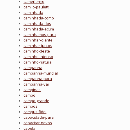
camerlengo
camilo-pauletti
caminhada
caminhada-como
caminhada-dos
caminhada-ecum
caminhamos-para
caminhar-diante
caminhar-juntos
caminho-deste
caminho-intenso
caminho-natural
campanha
campanha-mundial
campanha-para
campanha-vai
campinas
campo
campo-grande
campos
campus-fidei
capacidade-para
capacitar-novos
capela