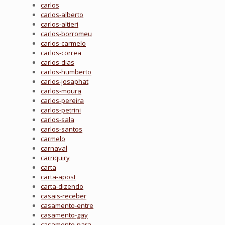
carlos
carlos-alberto
carlos-altieri
carlos-borromeu
carlos-carmelo
carlos-correa
carlos-dias
carlos-humberto
carlos-josaphat
carlos-moura
carlos-pereira
carlos-petrini
carlos-sala
carlos-santos
carmelo
carnaval
carriquiry
carta
carta-apost
carta-dizendo
casais-receber
casamento-entre
casamento-gay
casamento-para