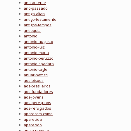
ano-anterior
ano-passado
antiga-alian
antigo-testamento
antigos-tempos
antioquia
antonio
antonio-augusto
antonio-luiz
antonio-maria
antonio-peruzzo
antonio-spadaro
antonio-tagle
anuar-battisti
aos-bispos
aos-brasileiros
aos-fundadores
aos-jovens
aos-peregrinos
aos-refugiados
aparecem-como
aparecida
aparecido
apelo-urgente