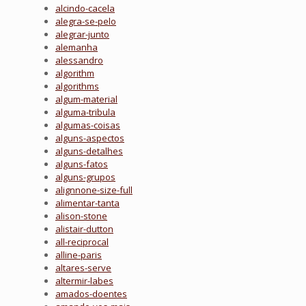
alcindo-cacela
alegra-se-pelo
alegrar-junto
alemanha
alessandro
algorithm
algorithms
algum-material
alguma-tribula
algumas-coisas
alguns-aspectos
alguns-detalhes
alguns-fatos
alguns-grupos
alignnone-size-full
alimentar-tanta
alison-stone
alistair-dutton
all-reciprocal
alline-paris
altares-serve
altermir-labes
amados-doentes