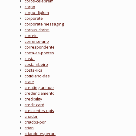
coros-celebrem
corpo
corpo-diplom
corporate
corporate messaging
corpus-christi
correio
corrente-ano
correspondente
corta-as-pontes
costa
costa-ribeiro
costa-rica
cotidiano-das
crate
creating-unique
credenciamento
credibility
credit-card
crescentes-epis
criador
criados-por
crian
criando-esperan