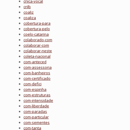
cnica-vocal
cnlb
coaliz
coaliza
cobertura-para
cobertura-pelo
coelo-catarina
colaborado-com
colaborar-com
colaborar-neste
coleta-nacional
com-anteced
com-assessoria
com-banheiros
com-certificado
com-defici
com-espinha
com-estruturas
com-intensidade
com-liberdade
com-paradas
com-particular
com-sementes
com-tanta