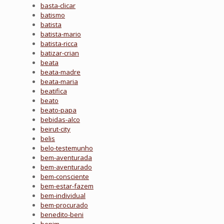
basta-clicar
batismo
batista
batista-mario
batista-ricca
batizar-crian
beata
beata-madre
beata-maria
beatifica
beato
beato-papa
bebidas-alco
beirut-city
belis
belo-testemunho
bem-aventurada
bem-aventurado
bem-consciente
bem-estar-fazem
bem-individual
bem-procurado
benedito-beni