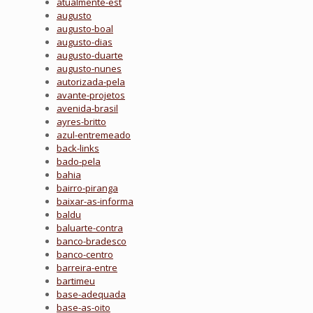
atualmente-est
augusto
augusto-boal
augusto-dias
augusto-duarte
augusto-nunes
autorizada-pela
avante-projetos
avenida-brasil
ayres-britto
azul-entremeado
back-links
bado-pela
bahia
bairro-piranga
baixar-as-informa
baldu
baluarte-contra
banco-bradesco
banco-centro
barreira-entre
bartimeu
base-adequada
base-as-oito