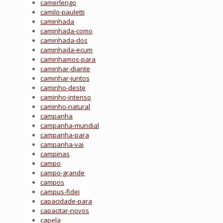
camerlengo
camilo-pauletti
caminhada
caminhada-como
caminhada-dos
caminhada-ecum
caminhamos-para
caminhar-diante
caminhar-juntos
caminho-deste
caminho-intenso
caminho-natural
campanha
campanha-mundial
campanha-para
campanha-vai
campinas
campo
campo-grande
campos
campus-fidei
capacidade-para
capacitar-novos
capela