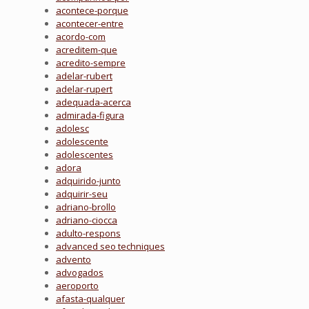
acontece-porque
acontecer-entre
acordo-com
acreditem-que
acredito-sempre
adelar-rubert
adelar-rupert
adequada-acerca
admirada-figura
adolesc
adolescente
adolescentes
adora
adquirido-junto
adquirir-seu
adriano-brollo
adriano-ciocca
adulto-respons
advanced seo techniques
advento
advogados
aeroporto
afasta-qualquer