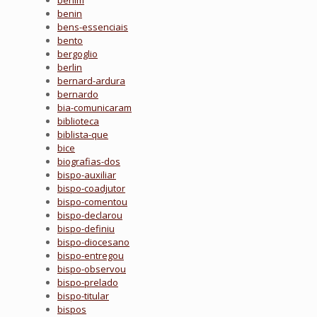
benim
benin
bens-essenciais
bento
bergoglio
berlin
bernard-ardura
bernardo
bia-comunicaram
biblioteca
biblista-que
bice
biografias-dos
bispo-auxiliar
bispo-coadjutor
bispo-comentou
bispo-declarou
bispo-definiu
bispo-diocesano
bispo-entregou
bispo-observou
bispo-prelado
bispo-titular
bispos