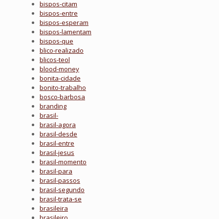
bispos-citam
bispos-entre
bispos-esperam
bispos-lamentam
bispos-que
blico-realizado
blicos-teol
blood-money
bonita-cidade
bonito-trabalho
bosco-barbosa
branding
brasil-
brasil-agora
brasil-desde
brasil-entre
brasil-jesus
brasil-momento
brasil-para
brasil-passos
brasil-segundo
brasil-trata-se
brasileira
brasileiro