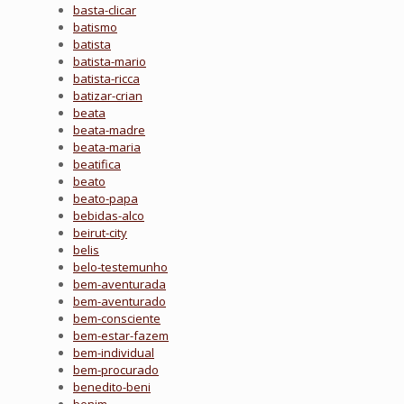
basta-clicar
batismo
batista
batista-mario
batista-ricca
batizar-crian
beata
beata-madre
beata-maria
beatifica
beato
beato-papa
bebidas-alco
beirut-city
belis
belo-testemunho
bem-aventurada
bem-aventurado
bem-consciente
bem-estar-fazem
bem-individual
bem-procurado
benedito-beni