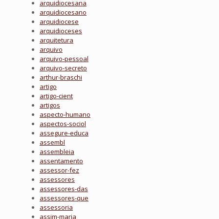
arquidiocesana
arquidiocesano
arquidiocese
arquidioceses
arquitetura
arquivo
arquivo-pessoal
arquivo-secreto
arthur-braschi
artigo
artigo-cient
artigos
aspecto-humano
aspectos-sociol
assegure-educa
assembl
assembleia
assentamento
assessor-fez
assessores
assessores-das
assessores-que
assessoria
assim-maria