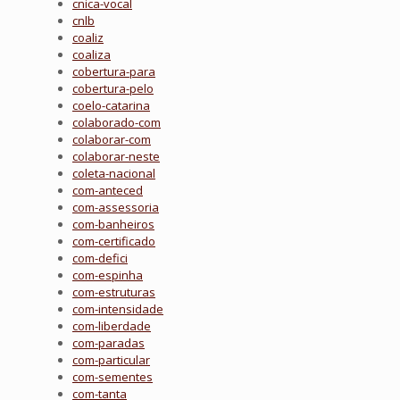
cnica-vocal
cnlb
coaliz
coaliza
cobertura-para
cobertura-pelo
coelo-catarina
colaborado-com
colaborar-com
colaborar-neste
coleta-nacional
com-anteced
com-assessoria
com-banheiros
com-certificado
com-defici
com-espinha
com-estruturas
com-intensidade
com-liberdade
com-paradas
com-particular
com-sementes
com-tanta