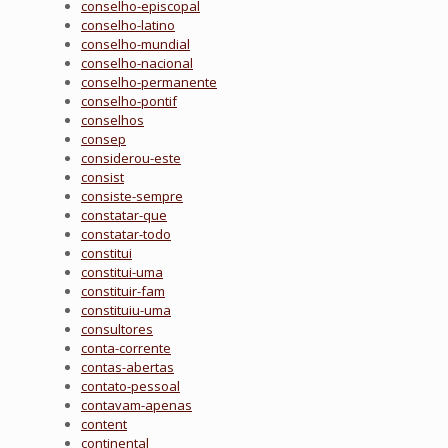
conselho-episcopal
conselho-latino
conselho-mundial
conselho-nacional
conselho-permanente
conselho-pontif
conselhos
consep
considerou-este
consist
consiste-sempre
constatar-que
constatar-todo
constitui
constitui-uma
constituir-fam
constituiu-uma
consultores
conta-corrente
contas-abertas
contato-pessoal
contavam-apenas
content
continental