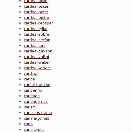
cardeal-odilo
cardeal-oscar
cardeal-peter
cardeal-pietro
cardeal-prosper
cardeal-rylko
cardeal-sobre
cardeal-stefan
cardeal-tarc
cardeal-turkson
cardeal-vallini
cardeal-walter
cardeal-william
cardinal
caribe
caribe-trata-se
caribenho
caridade
caridade-nas
carism
carismas-tratou
carlina-gomes
carlo
carlo-acutis