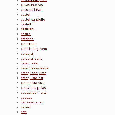
casas-inteiras
caso-as-inscri
castel
castel-gandolfo
castell
castriani
castro
catarina
catecismo
catecismo-jovem
catedral
catedral-sant
catequese
catequese-desde
catequese-junto
catequista-est
catequista-vive
causadas-pelas
causando-morte
causas
causas-sociais
caxias
ccm