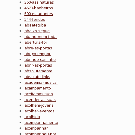
360-assinaturas
4673-banheiros
500-estudantes
544-feridos
abaetetuba
abaixo-segue
abandonem-toda
abertura-foi
abre-as-portas
abrigo-tempor
abrindo-caminho
abrir-as-portas
absolutamente
absolute-links
academia-musical
acampamento
aceitamos-tudo
acender-as-suas
acolhem-jovens
acolher-eventos
acolhida
acompanhamento
acompanhar
acompanhou-por