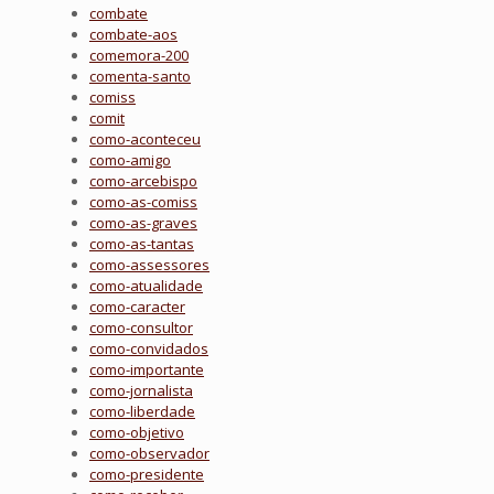
combate
combate-aos
comemora-200
comenta-santo
comiss
comit
como-aconteceu
como-amigo
como-arcebispo
como-as-comiss
como-as-graves
como-as-tantas
como-assessores
como-atualidade
como-caracter
como-consultor
como-convidados
como-importante
como-jornalista
como-liberdade
como-objetivo
como-observador
como-presidente