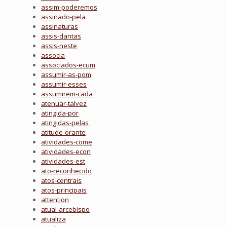
assim-poderemos
assinado-pela
assinaturas
assis-dantas
assis-neste
associa
associados-ecum
assumir-as-pom
assumir-esses
assumirem-cada
atenuar-talvez
atingida-por
atingidas-pelas
atitude-orante
atividades-come
atividades-econ
atividades-est
ato-reconhecido
atos-centrais
atos-principais
attention
atual-arcebispo
atualiza