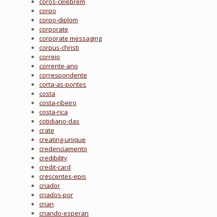
coros-celebrem
corpo
corpo-diplom
corporate
corporate messaging
corpus-christi
correio
corrente-ano
correspondente
corta-as-pontes
costa
costa-ribeiro
costa-rica
cotidiano-das
crate
creating-unique
credenciamento
credibility
credit-card
crescentes-epis
criador
criados-por
crian
criando-esperan