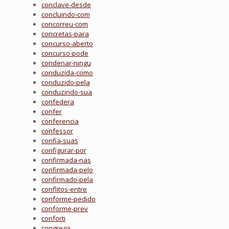
conclave-desde
concluindo-com
concorreu-com
concretas-para
concurso-aberto
concurso-pode
condenar-ningu
conduzida-como
conduzido-pela
conduzindo-sua
confedera
confer
conferencia
confessor
confia-suas
configurar-por
confirmada-nas
confirmada-pelo
confirmado-pela
conflitos-entre
conforme-pedido
conforme-prev
conforti
congrega