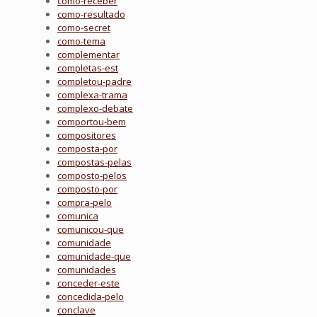
como-receber
como-resultado
como-secret
como-tema
complementar
completas-est
completou-padre
complexa-trama
complexo-debate
comportou-bem
compositores
composta-por
compostas-pelas
composto-pelos
composto-por
compra-pelo
comunica
comunicou-que
comunidade
comunidade-que
comunidades
conceder-este
concedida-pelo
conclave