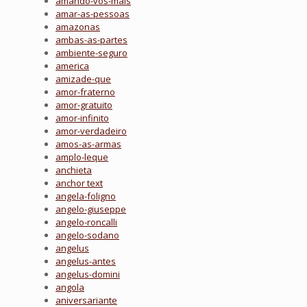
amando-vos-mais
amar-as-pessoas
amazonas
ambas-as-partes
ambiente-seguro
america
amizade-que
amor-fraterno
amor-gratuito
amor-infinito
amor-verdadeiro
amos-as-armas
amplo-leque
anchieta
anchor text
angela-foligno
angelo-giuseppe
angelo-roncalli
angelo-sodano
angelus
angelus-antes
angelus-domini
angola
aniversariante