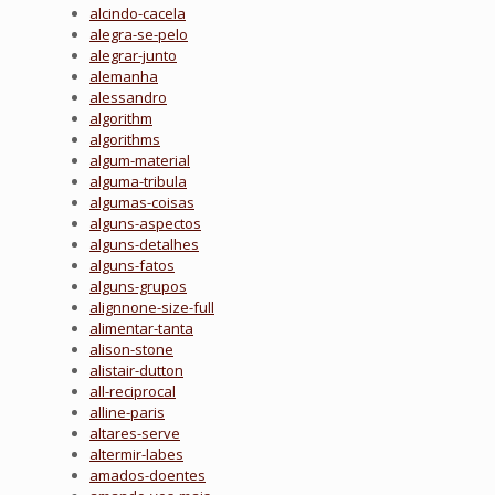
alcindo-cacela
alegra-se-pelo
alegrar-junto
alemanha
alessandro
algorithm
algorithms
algum-material
alguma-tribula
algumas-coisas
alguns-aspectos
alguns-detalhes
alguns-fatos
alguns-grupos
alignnone-size-full
alimentar-tanta
alison-stone
alistair-dutton
all-reciprocal
alline-paris
altares-serve
altermir-labes
amados-doentes