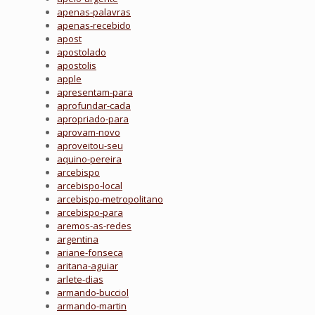
apenas-palavras
apenas-recebido
apost
apostolado
apostolis
apple
apresentam-para
aprofundar-cada
apropriado-para
aprovam-novo
aproveitou-seu
aquino-pereira
arcebispo
arcebispo-local
arcebispo-metropolitano
arcebispo-para
aremos-as-redes
argentina
ariane-fonseca
aritana-aguiar
arlete-dias
armando-bucciol
armando-martin