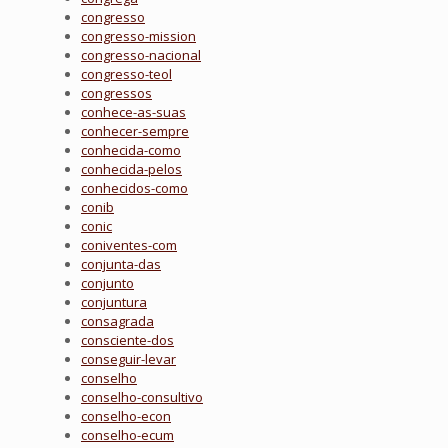
congresso
congresso-mission
congresso-nacional
congresso-teol
congressos
conhece-as-suas
conhecer-sempre
conhecida-como
conhecida-pelos
conhecidos-como
conib
conic
coniventes-com
conjunta-das
conjunto
conjuntura
consagrada
consciente-dos
conseguir-levar
conselho
conselho-consultivo
conselho-econ
conselho-ecum