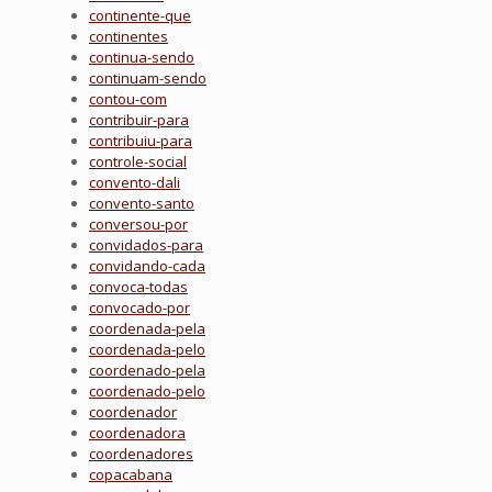
continente-que
continentes
continua-sendo
continuam-sendo
contou-com
contribuir-para
contribuiu-para
controle-social
convento-dali
convento-santo
conversou-por
convidados-para
convidando-cada
convoca-todas
convocado-por
coordenada-pela
coordenada-pelo
coordenado-pela
coordenado-pelo
coordenador
coordenadora
coordenadores
copacabana