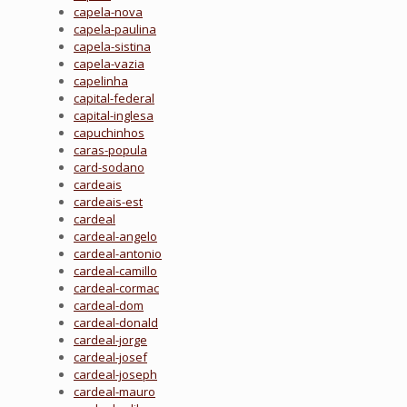
capela-nova
capela-paulina
capela-sistina
capela-vazia
capelinha
capital-federal
capital-inglesa
capuchinhos
caras-popula
card-sodano
cardeais
cardeais-est
cardeal
cardeal-angelo
cardeal-antonio
cardeal-camillo
cardeal-cormac
cardeal-dom
cardeal-donald
cardeal-jorge
cardeal-josef
cardeal-joseph
cardeal-mauro