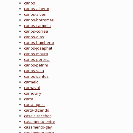
carlos
carlos-alberto
carlos-altieri
carlos-borromeu
carlos-carmelo
carlos-correa
carlos-dias
carlos-humberto
carlos-josaphat
carlos-moura
carlos-pereira
carlos-petrini
carlos-sala
carlos-santos
carmelo
carnaval
carriquiry
carta
carta-apost
carta-dizendo
casais-receber
casamento-entre
casamento-gay
casamento-para