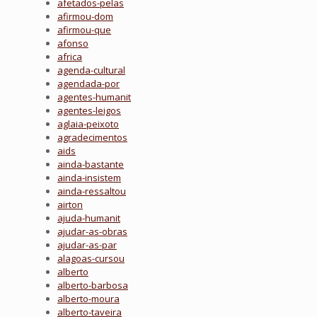
afetados-pelas
afirmou-dom
afirmou-que
afonso
africa
agenda-cultural
agendada-por
agentes-humanit
agentes-leigos
aglaia-peixoto
agradecimentos
aids
ainda-bastante
ainda-insistem
ainda-ressaltou
airton
ajuda-humanit
ajudar-as-obras
ajudar-as-par
alagoas-cursou
alberto
alberto-barbosa
alberto-moura
alberto-taveira