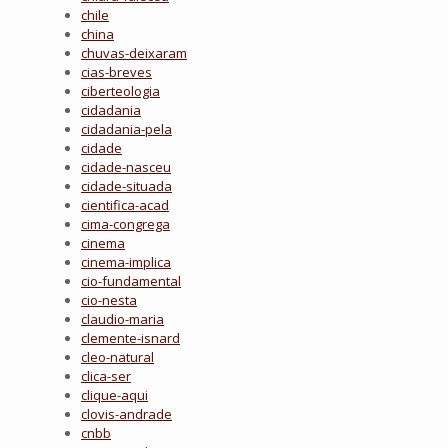
chile
china
chuvas-deixaram
cias-breves
ciberteologia
cidadania
cidadania-pela
cidade
cidade-nasceu
cidade-situada
cientifica-acad
cima-congrega
cinema
cinema-implica
cio-fundamental
cio-nesta
claudio-maria
clemente-isnard
cleo-natural
clica-ser
clique-aqui
clovis-andrade
cnbb