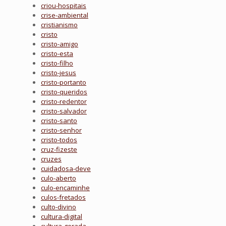
criou-hospitais
crise-ambiental
cristianismo
cristo
cristo-amigo
cristo-esta
cristo-filho
cristo-jesus
cristo-portanto
cristo-queridos
cristo-redentor
cristo-salvador
cristo-santo
cristo-senhor
cristo-todos
cruz-fizeste
cruzes
cuidadosa-deve
culo-aberto
culo-encaminhe
culos-fretados
culto-divino
cultura-digital