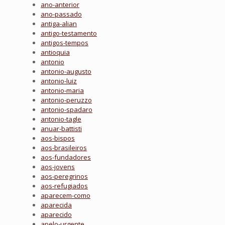
ano-anterior
ano-passado
antiga-alian
antigo-testamento
antigos-tempos
antioquia
antonio
antonio-augusto
antonio-luiz
antonio-maria
antonio-peruzzo
antonio-spadaro
antonio-tagle
anuar-battisti
aos-bispos
aos-brasileiros
aos-fundadores
aos-jovens
aos-peregrinos
aos-refugiados
aparecem-como
aparecida
aparecido
apelo-urgente