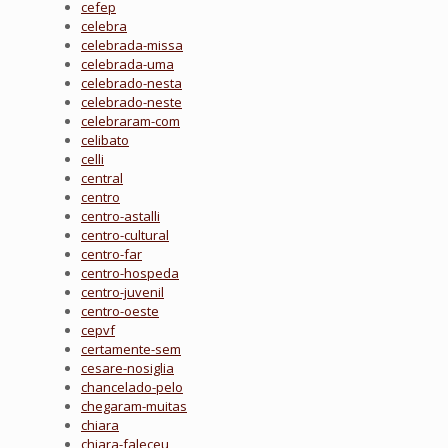
cefep
celebra
celebrada-missa
celebrada-uma
celebrado-nesta
celebrado-neste
celebraram-com
celibato
celli
central
centro
centro-astalli
centro-cultural
centro-far
centro-hospeda
centro-juvenil
centro-oeste
cepvf
certamente-sem
cesare-nosiglia
chancelado-pelo
chegaram-muitas
chiara
chiara-faleceu