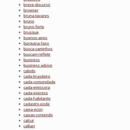
breve-discurso
browser
bruna-tavares
bruno
bruno-forte
brusque
buenos-aires
burquina-faso
busca-caminhos
buscam-refletir
business
business advice
cabido
cada-brasileiro
cada-comunidade
cada-emissora
cada-express
cada-habitante
cadastro-pode
caixa-econ
caixas-contendo
calcut
calliari