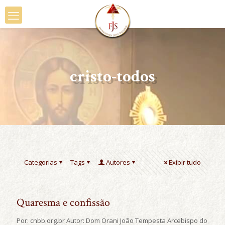
cristo-todos
Categorias
Tags
Autores
Exibir tudo
Quaresma e confissão
Por: cnbb.org.br Autor: Dom Orani João Tempesta Arcebispo do