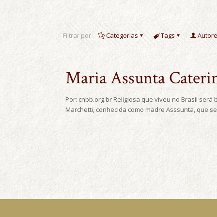
Filtrar por
Categorias
Tags
Autor
Maria Assunta Cateri
Por: cnbb.org.br Religiosa que viveu no Brasil ser
Marchetti, conhecida como madre Asssunta, que ser