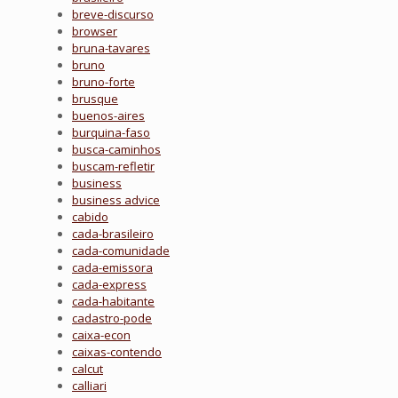
breve-discurso
browser
bruna-tavares
bruno
bruno-forte
brusque
buenos-aires
burquina-faso
busca-caminhos
buscam-refletir
business
business advice
cabido
cada-brasileiro
cada-comunidade
cada-emissora
cada-express
cada-habitante
cadastro-pode
caixa-econ
caixas-contendo
calcut
calliari