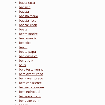
basta-clicar
batismo
batista
batista-mario
batista-ricca
batizar-crian
beata
beata-madre
beata-maria
beatifica
beato
beato-papa
bebidas-alco
beirut-city
belis
belo-testemunho
bem-aventurada
bem-aventurado
bem-consciente
bem-estar-fazem
bem-individual
bem-procurado
benedito-beni