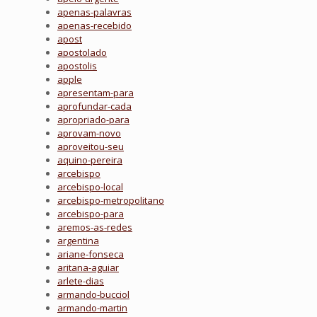
apenas-palavras
apenas-recebido
apost
apostolado
apostolis
apple
apresentam-para
aprofundar-cada
apropriado-para
aprovam-novo
aproveitou-seu
aquino-pereira
arcebispo
arcebispo-local
arcebispo-metropolitano
arcebispo-para
aremos-as-redes
argentina
ariane-fonseca
aritana-aguiar
arlete-dias
armando-bucciol
armando-martin