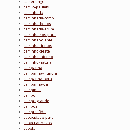
camerlengo
camilo-pauletti
caminhada
caminhada-como
caminhada-dos
caminhada-ecum
caminhamos-para
caminhar-diante
caminhar-juntos
caminho-deste
caminho-intenso
caminho-natural
campanha
campanha-mundial
campanha-para
campanha-vai
campinas
campo
campo-grande
campos
campus-fidei
capacidade-para
capacitar-novos
capela