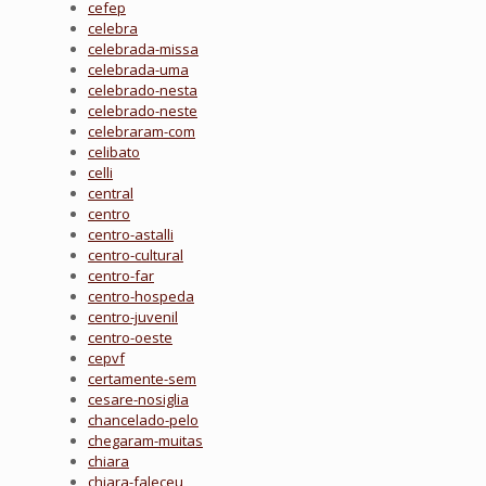
cefep
celebra
celebrada-missa
celebrada-uma
celebrado-nesta
celebrado-neste
celebraram-com
celibato
celli
central
centro
centro-astalli
centro-cultural
centro-far
centro-hospeda
centro-juvenil
centro-oeste
cepvf
certamente-sem
cesare-nosiglia
chancelado-pelo
chegaram-muitas
chiara
chiara-faleceu