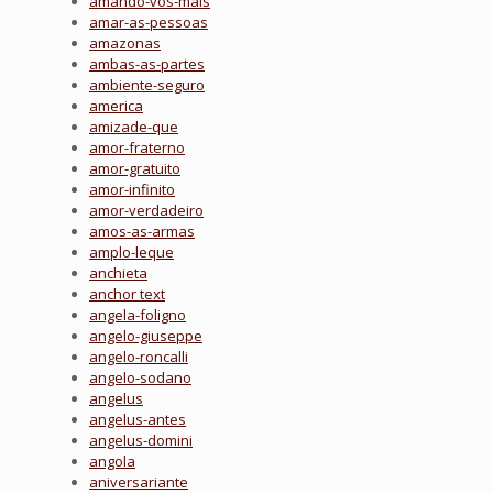
amando-vos-mais
amar-as-pessoas
amazonas
ambas-as-partes
ambiente-seguro
america
amizade-que
amor-fraterno
amor-gratuito
amor-infinito
amor-verdadeiro
amos-as-armas
amplo-leque
anchieta
anchor text
angela-foligno
angelo-giuseppe
angelo-roncalli
angelo-sodano
angelus
angelus-antes
angelus-domini
angola
aniversariante