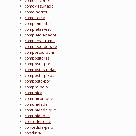
como-receber
como-resultado
como-secret
como-tema
complementar
completas-est
completou-padre
complexa-trama
complexo-debate
comportou-bem
compositores
composta-por
compostas-pelas
composto-pelos
composto-por
compra-pelo
comunica
comunicou-que
comunidade
comunidade-que
comunidades
conceder-este
concedida-pelo
conclave