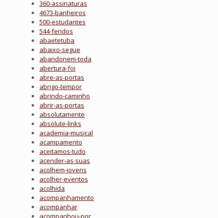
360-assinaturas
4673-banheiros
500-estudantes
544-feridos
abaetetuba
abaixo-segue
abandonem-toda
abertura-foi
abre-as-portas
abrigo-tempor
abrindo-caminho
abrir-as-portas
absolutamente
absolute-links
academia-musical
acampamento
aceitamos-tudo
acender-as-suas
acolhem-jovens
acolher-eventos
acolhida
acompanhamento
acompanhar
acompanhou-por