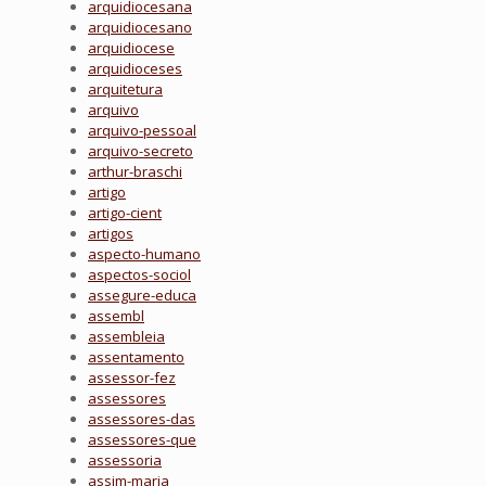
arquidiocesana
arquidiocesano
arquidiocese
arquidioceses
arquitetura
arquivo
arquivo-pessoal
arquivo-secreto
arthur-braschi
artigo
artigo-cient
artigos
aspecto-humano
aspectos-sociol
assegure-educa
assembl
assembleia
assentamento
assessor-fez
assessores
assessores-das
assessores-que
assessoria
assim-maria