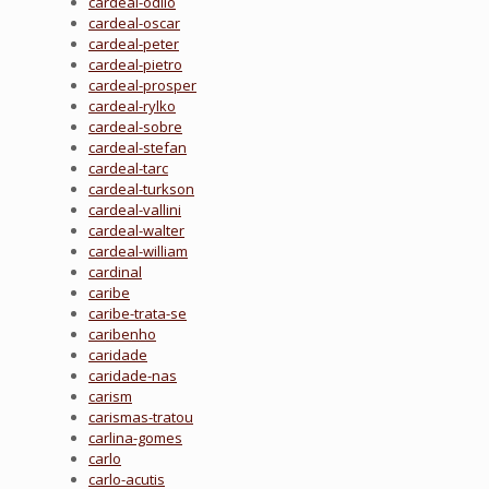
cardeal-odilo
cardeal-oscar
cardeal-peter
cardeal-pietro
cardeal-prosper
cardeal-rylko
cardeal-sobre
cardeal-stefan
cardeal-tarc
cardeal-turkson
cardeal-vallini
cardeal-walter
cardeal-william
cardinal
caribe
caribe-trata-se
caribenho
caridade
caridade-nas
carism
carismas-tratou
carlina-gomes
carlo
carlo-acutis