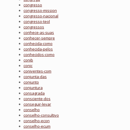
congresso
congresso-mission
congresso-nacional
congresso-teol
congressos
conhece-as-suas
conhecer-sempre
conhecida-como
conhecida-pelos
conhecidos-como
conib
conic
coniventes-com
conjunta-das
conjunto
conjuntura
consagrada
consciente-dos
conseguir-levar
conselho
conselho-consultivo
conselho-econ
conselho-ecum