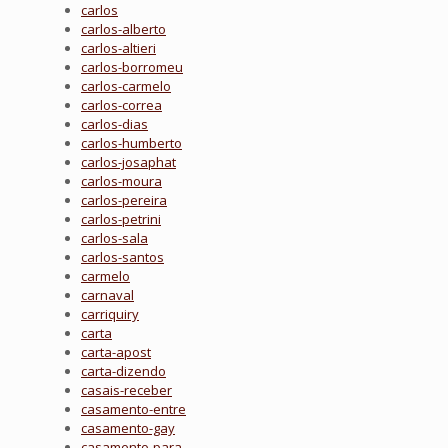
carlos
carlos-alberto
carlos-altieri
carlos-borromeu
carlos-carmelo
carlos-correa
carlos-dias
carlos-humberto
carlos-josaphat
carlos-moura
carlos-pereira
carlos-petrini
carlos-sala
carlos-santos
carmelo
carnaval
carriquiry
carta
carta-apost
carta-dizendo
casais-receber
casamento-entre
casamento-gay
casamento-para