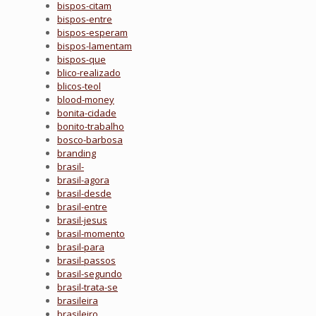
bispos-citam
bispos-entre
bispos-esperam
bispos-lamentam
bispos-que
blico-realizado
blicos-teol
blood-money
bonita-cidade
bonito-trabalho
bosco-barbosa
branding
brasil-
brasil-agora
brasil-desde
brasil-entre
brasil-jesus
brasil-momento
brasil-para
brasil-passos
brasil-segundo
brasil-trata-se
brasileira
brasileiro