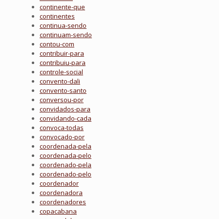
continente-que
continentes
continua-sendo
continuam-sendo
contou-com
contribuir-para
contribuiu-para
controle-social
convento-dali
convento-santo
conversou-por
convidados-para
convidando-cada
convoca-todas
convocado-por
coordenada-pela
coordenada-pelo
coordenado-pela
coordenado-pelo
coordenador
coordenadora
coordenadores
copacabana