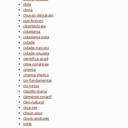
chile
china
chuvas-deixaram
cias-breves
ciberteologia
cidadania
cidadania-pela
cidade
cidade-nasceu
cidade-situada
cientifica-acad
cima-congrega
cinema
cinema-implica
cio-fundamental
cio-nesta
claudio-maria
clemente-isnard
cleo-natural
clica-ser
clique-aqui
clovis-andrade
cnbb