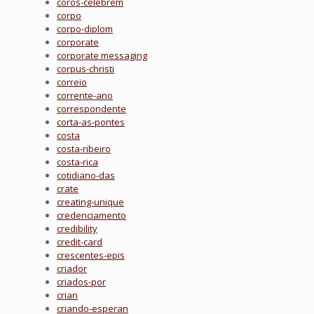
coros-celebrem
corpo
corpo-diplom
corporate
corporate messaging
corpus-christi
correio
corrente-ano
correspondente
corta-as-pontes
costa
costa-ribeiro
costa-rica
cotidiano-das
crate
creating-unique
credenciamento
credibility
credit-card
crescentes-epis
criador
criados-por
crian
criando-esperan