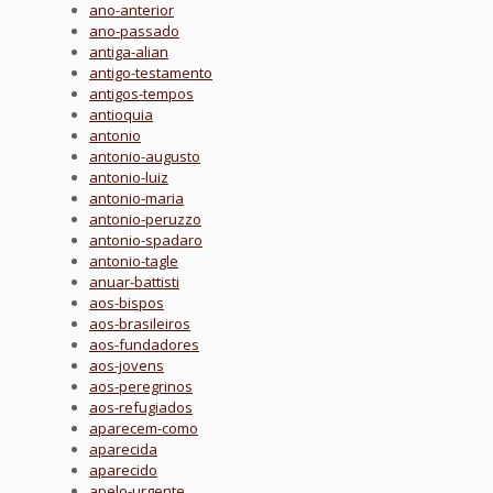
ano-anterior
ano-passado
antiga-alian
antigo-testamento
antigos-tempos
antioquia
antonio
antonio-augusto
antonio-luiz
antonio-maria
antonio-peruzzo
antonio-spadaro
antonio-tagle
anuar-battisti
aos-bispos
aos-brasileiros
aos-fundadores
aos-jovens
aos-peregrinos
aos-refugiados
aparecem-como
aparecida
aparecido
apelo-urgente