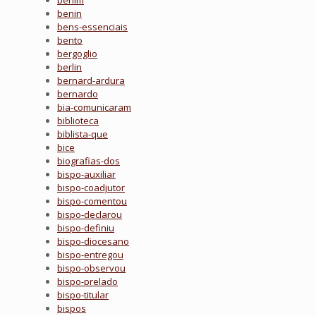
benim
benin
bens-essenciais
bento
bergoglio
berlin
bernard-ardura
bernardo
bia-comunicaram
biblioteca
biblista-que
bice
biografias-dos
bispo-auxiliar
bispo-coadjutor
bispo-comentou
bispo-declarou
bispo-definiu
bispo-diocesano
bispo-entregou
bispo-observou
bispo-prelado
bispo-titular
bispos