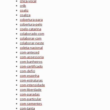
cnica-vocal
cnlb
coaliz
coaliza
cobertura-para
cobertura-pelo
coelo-catarina
colaborado-com
colaborar-com
colaborar-neste
coleta-nacional
com-anteced
com-assessoria
com-banheiros
com-certificado
com-defici
com-espinha
com-estruturas
com-intensidade
com-liberdade
com-paradas
com-particular
com-sementes
com-tanta