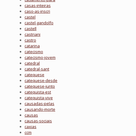
casas-inteiras
caso-as-inscri
castel
castel-gandolfo
castell
castriani
castro
catarina
catecismo
catecismo-jovem
catedral
catedral-sant
catequese
catequese-desde
catequese-junto
catequista-est
catequista-vive
causadas-pelas
causando-morte
causas
causas-sociais
caxias
ccm