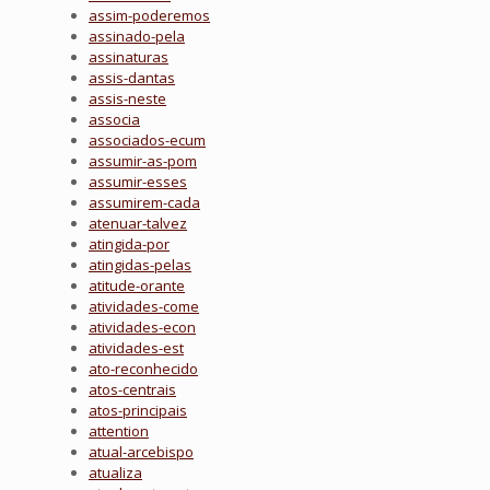
assim-poderemos
assinado-pela
assinaturas
assis-dantas
assis-neste
associa
associados-ecum
assumir-as-pom
assumir-esses
assumirem-cada
atenuar-talvez
atingida-por
atingidas-pelas
atitude-orante
atividades-come
atividades-econ
atividades-est
ato-reconhecido
atos-centrais
atos-principais
attention
atual-arcebispo
atualiza