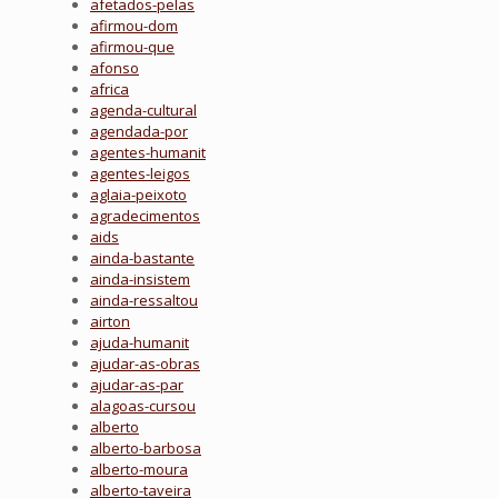
afetados-pelas
afirmou-dom
afirmou-que
afonso
africa
agenda-cultural
agendada-por
agentes-humanit
agentes-leigos
aglaia-peixoto
agradecimentos
aids
ainda-bastante
ainda-insistem
ainda-ressaltou
airton
ajuda-humanit
ajudar-as-obras
ajudar-as-par
alagoas-cursou
alberto
alberto-barbosa
alberto-moura
alberto-taveira