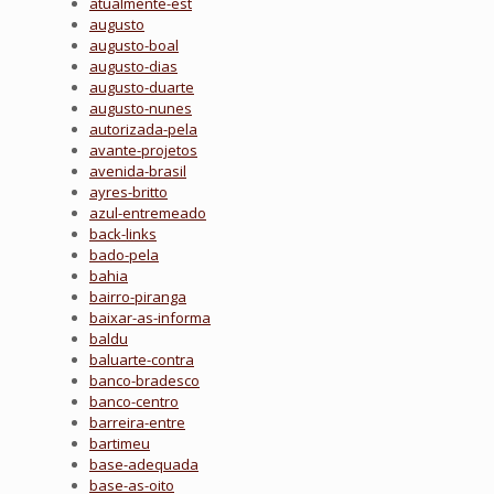
atualmente-est
augusto
augusto-boal
augusto-dias
augusto-duarte
augusto-nunes
autorizada-pela
avante-projetos
avenida-brasil
ayres-britto
azul-entremeado
back-links
bado-pela
bahia
bairro-piranga
baixar-as-informa
baldu
baluarte-contra
banco-bradesco
banco-centro
barreira-entre
bartimeu
base-adequada
base-as-oito