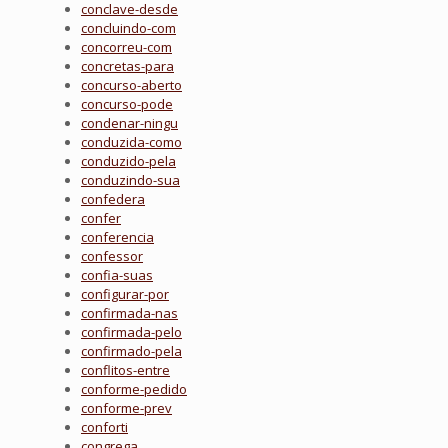
conclave-desde
concluindo-com
concorreu-com
concretas-para
concurso-aberto
concurso-pode
condenar-ningu
conduzida-como
conduzido-pela
conduzindo-sua
confedera
confer
conferencia
confessor
confia-suas
configurar-por
confirmada-nas
confirmada-pelo
confirmado-pela
conflitos-entre
conforme-pedido
conforme-prev
conforti
congrega