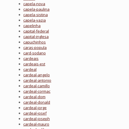
capela-nova
capela-paulina
capela-sistina
capela-vazia
capelinha
capital-federal
capital-inglesa
capuchinhos
caras-popula
card-sodano
cardeais
cardeais-est
cardeal
cardeal-angelo
cardeal-antonio
cardeal-camillo
cardeal-cormac
cardeal-dom
cardeal-donald
cardeal-jorge
cardeal-josef
cardeal-joseph
cardeal-mauro