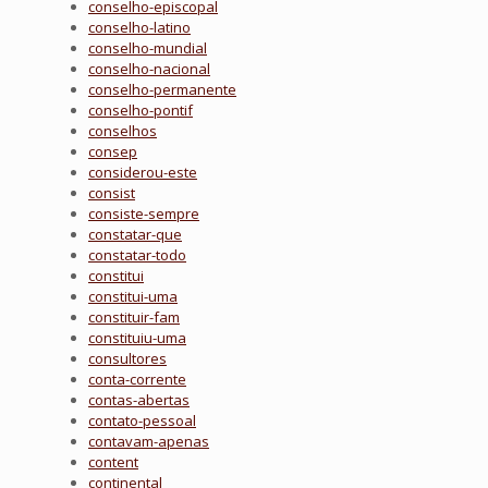
conselho-episcopal
conselho-latino
conselho-mundial
conselho-nacional
conselho-permanente
conselho-pontif
conselhos
consep
considerou-este
consist
consiste-sempre
constatar-que
constatar-todo
constitui
constitui-uma
constituir-fam
constituiu-uma
consultores
conta-corrente
contas-abertas
contato-pessoal
contavam-apenas
content
continental