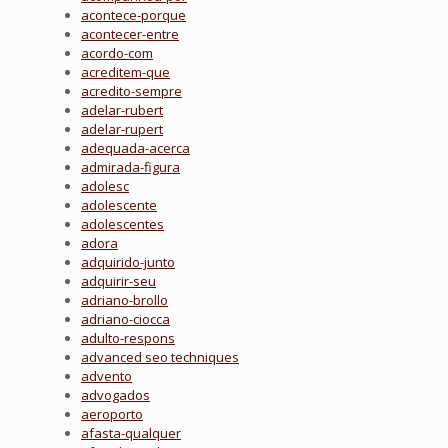
acontece-porque
acontecer-entre
acordo-com
acreditem-que
acredito-sempre
adelar-rubert
adelar-rupert
adequada-acerca
admirada-figura
adolesc
adolescente
adolescentes
adora
adquirido-junto
adquirir-seu
adriano-brollo
adriano-ciocca
adulto-respons
advanced seo techniques
advento
advogados
aeroporto
afasta-qualquer