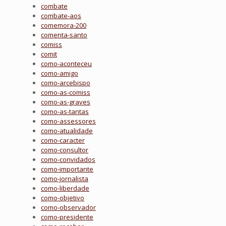
combate
combate-aos
comemora-200
comenta-santo
comiss
comit
como-aconteceu
como-amigo
como-arcebispo
como-as-comiss
como-as-graves
como-as-tantas
como-assessores
como-atualidade
como-caracter
como-consultor
como-convidados
como-importante
como-jornalista
como-liberdade
como-objetivo
como-observador
como-presidente