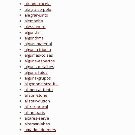
alcindo-cacela
alegra-se-pelo
alegrar-junto
alemanha
alessandro
algorithm
algorithms
algum-material
alguma-tribula
algumas-coisas
alguns-aspectos
alguns-detalhes
alguns-fatos
alguns-grupos
alignnone-size-full
alimentar-tanta
alison-stone
alistair-dutton
all-reciprocal
alline-paris
altares-serve
altermir-labes
amados-doentes