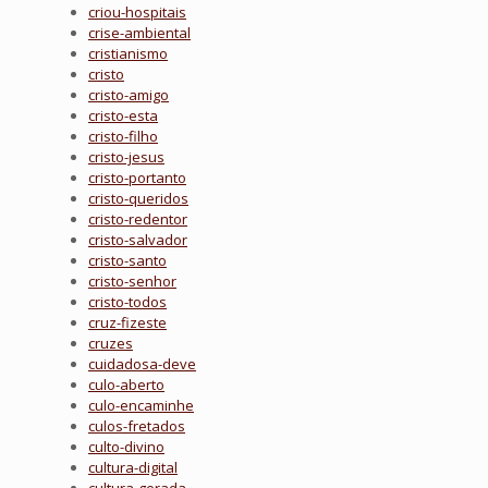
criou-hospitais
crise-ambiental
cristianismo
cristo
cristo-amigo
cristo-esta
cristo-filho
cristo-jesus
cristo-portanto
cristo-queridos
cristo-redentor
cristo-salvador
cristo-santo
cristo-senhor
cristo-todos
cruz-fizeste
cruzes
cuidadosa-deve
culo-aberto
culo-encaminhe
culos-fretados
culto-divino
cultura-digital