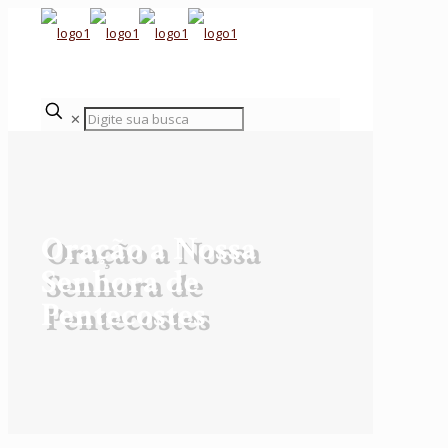
✕
Oração a Nossa
Senhora de
Pentecostes