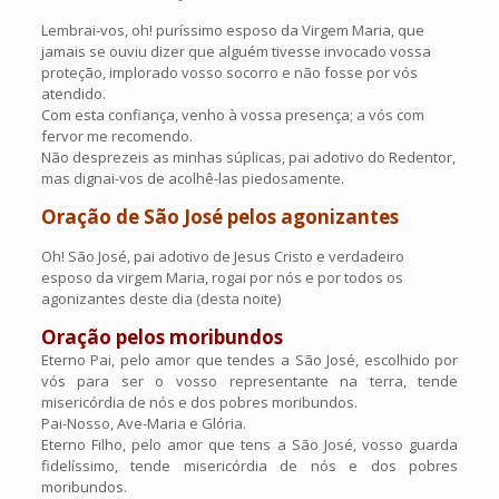
Lembrai-vos, oh! puríssimo esposo da Virgem Maria, que
jamais se ouviu dizer que alguém tivesse invocado vossa
proteção, implorado vosso socorro e não fosse por vós
atendido.
Com esta confiança, venho à vossa presença; a vós com
fervor me recomendo.
Não desprezeis as minhas súplicas, pai adotivo do Redentor,
mas dignai-vos de acolhê-las piedosamente.
Oração de São José pelos agonizantes
Oh! São José, pai adotivo de Jesus Cristo e verdadeiro
esposo da virgem Maria, rogai por nós e por todos os
agonizantes deste dia (desta noite)
Oração pelos moribundos
Eterno Pai, pelo amor que tendes a São José, escolhido por
vós para ser o vosso representante na terra, tende
misericórdia de nós e dos pobres moribundos.
Pai-Nosso, Ave-Maria e Glória.
Eterno Filho, pelo amor que tens a São José, vosso guarda
fidelíssimo, tende misericórdia de nós e dos pobres
moribundos.