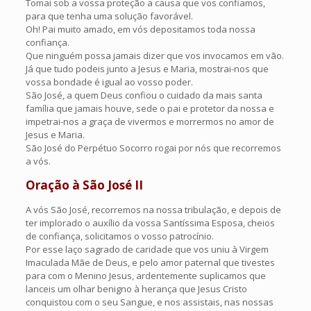
Tomai sob a vossa proteção a causa que vos confiamos,
para que tenha uma solução favorável.
Oh! Pai muito amado, em vós depositamos toda nossa
confiança.
Que ninguém possa jamais dizer que vos invocamos em vão.
Já que tudo podeis junto a Jesus e Maria, mostrai-nos que
vossa bondade é igual ao vosso poder.
São José, a quem Deus confiou o cuidado da mais santa
família que jamais houve, sede o pai e protetor da nossa e
impetrai-nos a graça de vivermos e morrermos no amor de
Jesus e Maria.
São José do Perpétuo Socorro rogai por nós que recorremos
a vós.
Oração à São José II
A vós São José, recorremos na nossa tribulação, e depois de
ter implorado o auxílio da vossa Santíssima Esposa, cheios
de confiança, solicitamos o vosso patrocínio.
Por esse laço sagrado de caridade que vos uniu à Virgem
Imaculada Mãe de Deus, e pelo amor paternal que tivestes
para com o Menino Jesus, ardentemente suplicamos que
lanceis um olhar benigno à herança que Jesus Cristo
conquistou com o seu Sangue, e nos assistais, nas nossas