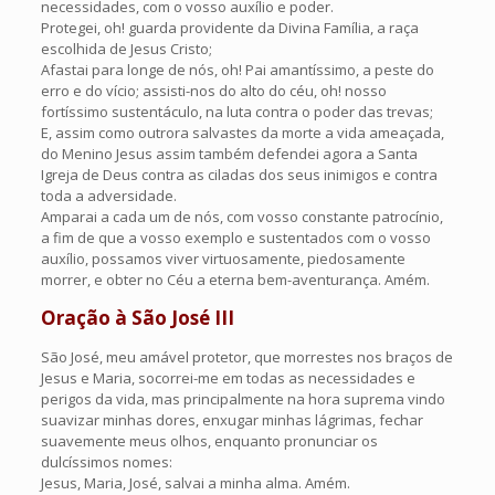
necessidades, com o vosso auxílio e poder.
Protegei, oh! guarda providente da Divina Família, a raça
escolhida de Jesus Cristo;
Afastai para longe de nós, oh! Pai amantíssimo, a peste do
erro e do vício; assisti-nos do alto do céu, oh! nosso
fortíssimo sustentáculo, na luta contra o poder das trevas;
E, assim como outrora salvastes da morte a vida ameaçada,
do Menino Jesus assim também defendei agora a Santa
Igreja de Deus contra as ciladas dos seus inimigos e contra
toda a adversidade.
Amparai a cada um de nós, com vosso constante patrocínio,
a fim de que a vosso exemplo e sustentados com o vosso
auxílio, possamos viver virtuosamente, piedosamente
morrer, e obter no Céu a eterna bem-aventurança. Amém.
Oração à São José III
São José, meu amável protetor, que morrestes nos braços de
Jesus e Maria, socorrei-me em todas as necessidades e
perigos da vida, mas principalmente na hora suprema vindo
suavizar minhas dores, enxugar minhas lágrimas, fechar
suavemente meus olhos, enquanto pronunciar os
dulcíssimos nomes:
Jesus, Maria, José, salvai a minha alma. Amém.