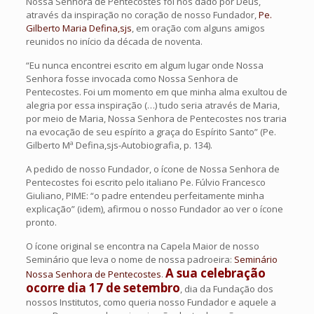
Nossa Senhora de Pentecostes foi nos dado por Deus,
através da inspiração no coração de nosso Fundador,
Pe.
Gilberto Maria Defina,sjs
, em oração com alguns amigos
reunidos no início da década de noventa.
“Eu nunca encontrei escrito em algum lugar onde Nossa
Senhora fosse invocada como Nossa Senhora de
Pentecostes. Foi um momento em que minha alma exultou de
alegria por essa inspiração (…) tudo seria através de Maria,
por meio de Maria, Nossa Senhora de Pentecostes nos traria
na evocação de seu espírito a graça do Espírito Santo” (Pe.
Gilberto Mª Defina,sjs-Autobiografia, p. 134).
A pedido de nosso Fundador, o ícone de Nossa Senhora de
Pentecostes foi escrito pelo italiano Pe. Fúlvio Francesco
Giuliano, PIME: “o padre entendeu perfeitamente minha
explicação” (idem), afirmou o nosso Fundador ao ver o ícone
pronto.
O ícone original se encontra na Capela Maior de nosso
Seminário que leva o nome de nossa padroeira:
Seminário
A sua celebração
Nossa Senhora de Pentecostes
.
ocorre dia 17 de setembro
, dia da Fundação dos
nossos Institutos, como queria nosso Fundador e aquele a