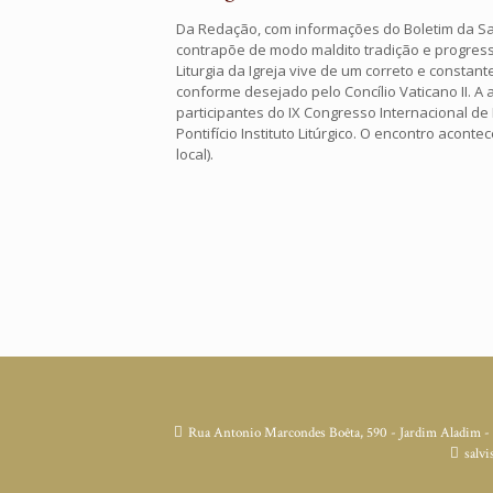
Da Redação, com informações do Boletim da S
contrapõe de modo maldito tradição e progress
Liturgia da Igreja vive de um correto e constan
conforme desejado pelo Concílio Vaticano II. A
participantes do IX Congresso Internacional d
Pontifício Instituto Litúrgico. O encontro acont
local).
Rua Antonio Marcondes Boêta, 590 - Jardim Aladim -
salvi