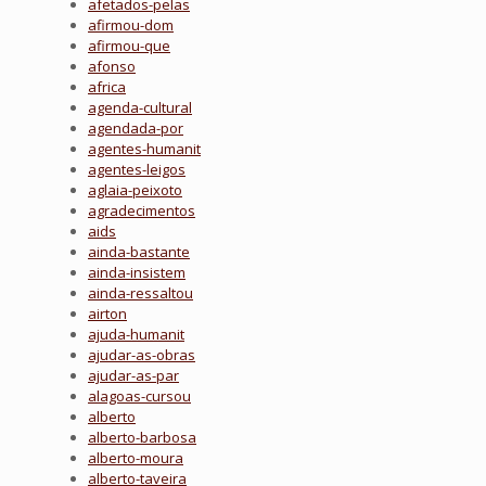
afetados-pelas
afirmou-dom
afirmou-que
afonso
africa
agenda-cultural
agendada-por
agentes-humanit
agentes-leigos
aglaia-peixoto
agradecimentos
aids
ainda-bastante
ainda-insistem
ainda-ressaltou
airton
ajuda-humanit
ajudar-as-obras
ajudar-as-par
alagoas-cursou
alberto
alberto-barbosa
alberto-moura
alberto-taveira