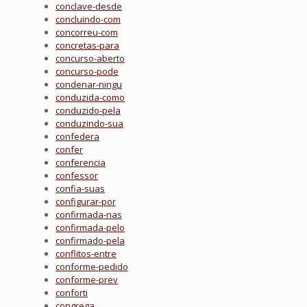
conclave-desde
concluindo-com
concorreu-com
concretas-para
concurso-aberto
concurso-pode
condenar-ningu
conduzida-como
conduzido-pela
conduzindo-sua
confedera
confer
conferencia
confessor
confia-suas
configurar-por
confirmada-nas
confirmada-pelo
confirmado-pela
conflitos-entre
conforme-pedido
conforme-prev
conforti
congrega