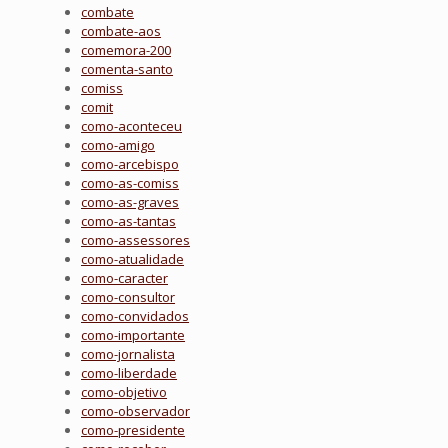
combate
combate-aos
comemora-200
comenta-santo
comiss
comit
como-aconteceu
como-amigo
como-arcebispo
como-as-comiss
como-as-graves
como-as-tantas
como-assessores
como-atualidade
como-caracter
como-consultor
como-convidados
como-importante
como-jornalista
como-liberdade
como-objetivo
como-observador
como-presidente