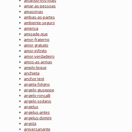
amando-vos-mais
amar-as-pessoas
amazonas
ambas-as-partes
ambiente-seguro
america
amizade-que
amor-fraterno
amor-gratuito
amor-infinito
amor-verdadeiro
amos-as-armas
amplo-leque
anchieta
anchor text
angela-foligno
angelo-giuseppe
angelo-roncalli
angelo-sodano
angelus
angelus-antes
angelus-domini
angola
aniversariante