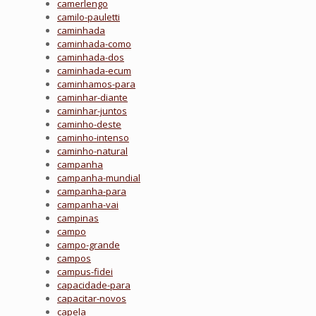
camerlengo
camilo-pauletti
caminhada
caminhada-como
caminhada-dos
caminhada-ecum
caminhamos-para
caminhar-diante
caminhar-juntos
caminho-deste
caminho-intenso
caminho-natural
campanha
campanha-mundial
campanha-para
campanha-vai
campinas
campo
campo-grande
campos
campus-fidei
capacidade-para
capacitar-novos
capela