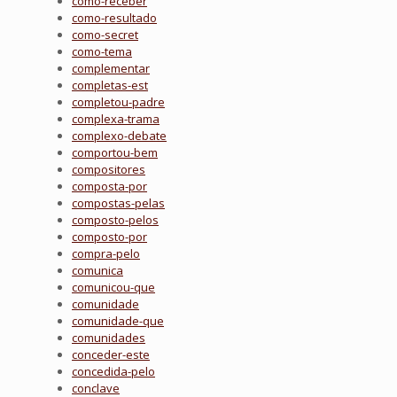
como-receber
como-resultado
como-secret
como-tema
complementar
completas-est
completou-padre
complexa-trama
complexo-debate
comportou-bem
compositores
composta-por
compostas-pelas
composto-pelos
composto-por
compra-pelo
comunica
comunicou-que
comunidade
comunidade-que
comunidades
conceder-este
concedida-pelo
conclave