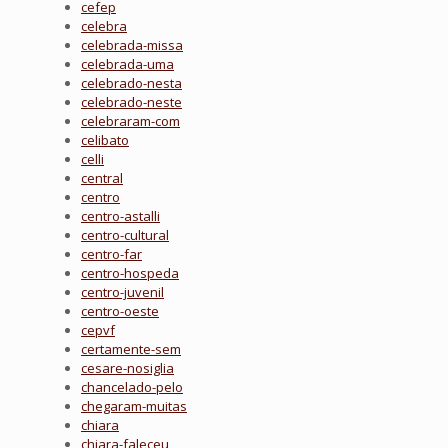
cefep
celebra
celebrada-missa
celebrada-uma
celebrado-nesta
celebrado-neste
celebraram-com
celibato
celli
central
centro
centro-astalli
centro-cultural
centro-far
centro-hospeda
centro-juvenil
centro-oeste
cepvf
certamente-sem
cesare-nosiglia
chancelado-pelo
chegaram-muitas
chiara
chiara-faleceu