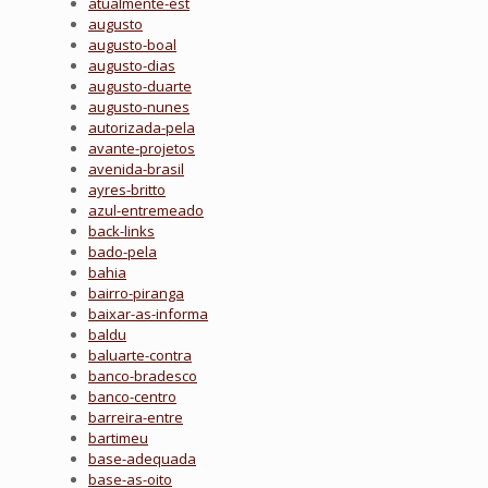
atualmente-est
augusto
augusto-boal
augusto-dias
augusto-duarte
augusto-nunes
autorizada-pela
avante-projetos
avenida-brasil
ayres-britto
azul-entremeado
back-links
bado-pela
bahia
bairro-piranga
baixar-as-informa
baldu
baluarte-contra
banco-bradesco
banco-centro
barreira-entre
bartimeu
base-adequada
base-as-oito