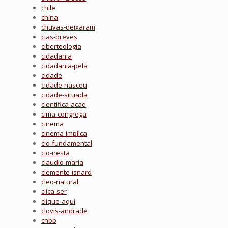
chile
china
chuvas-deixaram
cias-breves
ciberteologia
cidadania
cidadania-pela
cidade
cidade-nasceu
cidade-situada
cientifica-acad
cima-congrega
cinema
cinema-implica
cio-fundamental
cio-nesta
claudio-maria
clemente-isnard
cleo-natural
clica-ser
clique-aqui
clovis-andrade
cnbb