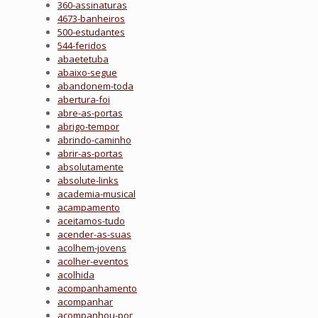
360-assinaturas
4673-banheiros
500-estudantes
544-feridos
abaetetuba
abaixo-segue
abandonem-toda
abertura-foi
abre-as-portas
abrigo-tempor
abrindo-caminho
abrir-as-portas
absolutamente
absolute-links
academia-musical
acampamento
aceitamos-tudo
acender-as-suas
acolhem-jovens
acolher-eventos
acolhida
acompanhamento
acompanhar
acompanhou-por