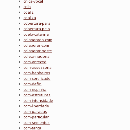
cnica-vocal
cnlb
coaliz
coaliza
cobertura-para
cobertura-pelo
coelo-catarina
colaborado-com
colaborar-com
colaborar-neste
coleta-nacional
com-anteced
com-assessoria
com-banheiros
com-certificado
com-defici
com-espinha
com-estruturas
com-intensidade
com-liberdade
com-paradas
com-particular
com-sementes
com-tanta