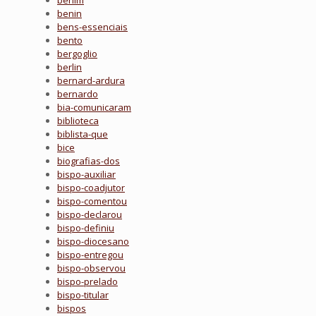
benim
benin
bens-essenciais
bento
bergoglio
berlin
bernard-ardura
bernardo
bia-comunicaram
biblioteca
biblista-que
bice
biografias-dos
bispo-auxiliar
bispo-coadjutor
bispo-comentou
bispo-declarou
bispo-definiu
bispo-diocesano
bispo-entregou
bispo-observou
bispo-prelado
bispo-titular
bispos