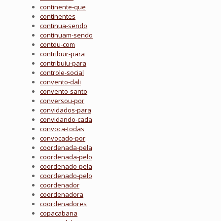
continente-que
continentes
continua-sendo
continuam-sendo
contou-com
contribuir-para
contribuiu-para
controle-social
convento-dali
convento-santo
conversou-por
convidados-para
convidando-cada
convoca-todas
convocado-por
coordenada-pela
coordenada-pelo
coordenado-pela
coordenado-pelo
coordenador
coordenadora
coordenadores
copacabana