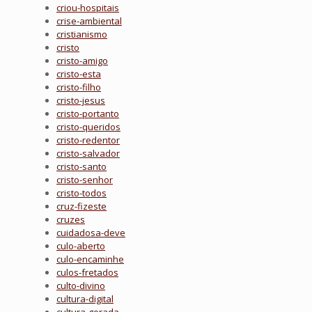
criou-hospitais
crise-ambiental
cristianismo
cristo
cristo-amigo
cristo-esta
cristo-filho
cristo-jesus
cristo-portanto
cristo-queridos
cristo-redentor
cristo-salvador
cristo-santo
cristo-senhor
cristo-todos
cruz-fizeste
cruzes
cuidadosa-deve
culo-aberto
culo-encaminhe
culos-fretados
culto-divino
cultura-digital