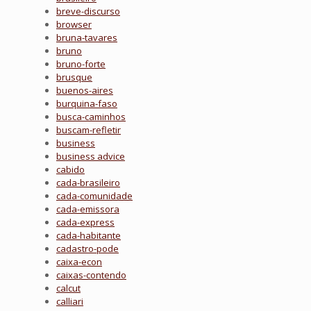
breve-discurso
browser
bruna-tavares
bruno
bruno-forte
brusque
buenos-aires
burquina-faso
busca-caminhos
buscam-refletir
business
business advice
cabido
cada-brasileiro
cada-comunidade
cada-emissora
cada-express
cada-habitante
cadastro-pode
caixa-econ
caixas-contendo
calcut
calliari