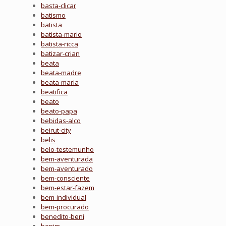
basta-clicar
batismo
batista
batista-mario
batista-ricca
batizar-crian
beata
beata-madre
beata-maria
beatifica
beato
beato-papa
bebidas-alco
beirut-city
belis
belo-testemunho
bem-aventurada
bem-aventurado
bem-consciente
bem-estar-fazem
bem-individual
bem-procurado
benedito-beni