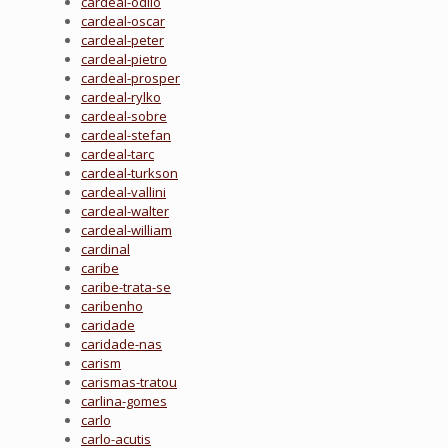
cardeal-odilo
cardeal-oscar
cardeal-peter
cardeal-pietro
cardeal-prosper
cardeal-rylko
cardeal-sobre
cardeal-stefan
cardeal-tarc
cardeal-turkson
cardeal-vallini
cardeal-walter
cardeal-william
cardinal
caribe
caribe-trata-se
caribenho
caridade
caridade-nas
carism
carismas-tratou
carlina-gomes
carlo
carlo-acutis