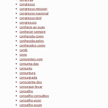
congresso
congresso-mission
congresso-nacional
congresso-teol
congressos
conhece-as-suas
conhecer-sempre
conhecida-como
conhecida-pelos
conhecidos-como
conib
conic
coniventes-com
conjunta-das
conjunto
conjuntura
consagrada
consciente-dos
conseguir-levar
conselho
conselho-consultivo
conselho-econ
conselho-ecum