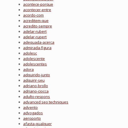
acontece-porque
acontecer-entre
acordo-com
acreditem-que
acredito-sempre
adelar-rubert
adelar-rupert
adequada-acerca
admirada-figura
adolesc
adolescente
adolescentes
adora
adquirido-junto
adquirir-seu
adriano-brollo
adriano-ciocca
adulto-respons
advanced seo techniques
advento
advogados
aeroporto
afasta-qualquer