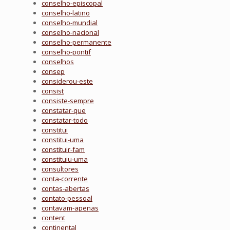
conselho-episcopal
conselho-latino
conselho-mundial
conselho-nacional
conselho-permanente
conselho-pontif
conselhos
consep
considerou-este
consist
consiste-sempre
constatar-que
constatar-todo
constitui
constitui-uma
constituir-fam
constituiu-uma
consultores
conta-corrente
contas-abertas
contato-pessoal
contavam-apenas
content
continental