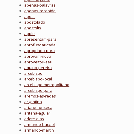
apenas-palavras
apenas-recebido
apost
apostolado
apostolis
apple
apresentam-para
aprofundar-cada
apropriado-para
aprovam-novo
aproveitou-seu
aquino-pereira
arcebispo
arcebispo-local
arcebispo-metropolitano
arcebispo-para
aremos-as-redes
argentina
ariane-fonseca
aritana-aguiar
arlete-dias
armando-bucciol
armando-martin