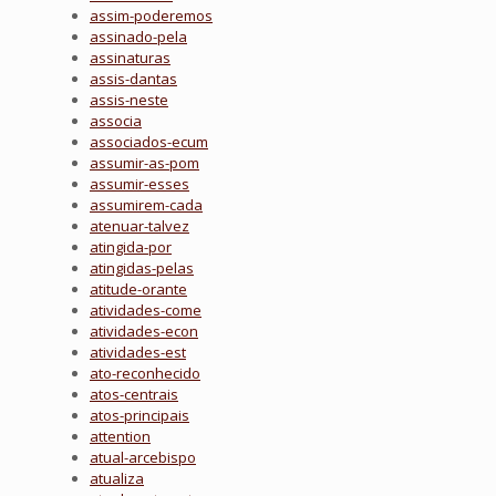
assim-poderemos
assinado-pela
assinaturas
assis-dantas
assis-neste
associa
associados-ecum
assumir-as-pom
assumir-esses
assumirem-cada
atenuar-talvez
atingida-por
atingidas-pelas
atitude-orante
atividades-come
atividades-econ
atividades-est
ato-reconhecido
atos-centrais
atos-principais
attention
atual-arcebispo
atualiza