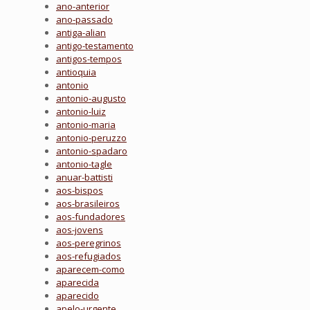
ano-anterior
ano-passado
antiga-alian
antigo-testamento
antigos-tempos
antioquia
antonio
antonio-augusto
antonio-luiz
antonio-maria
antonio-peruzzo
antonio-spadaro
antonio-tagle
anuar-battisti
aos-bispos
aos-brasileiros
aos-fundadores
aos-jovens
aos-peregrinos
aos-refugiados
aparecem-como
aparecida
aparecido
apelo-urgente