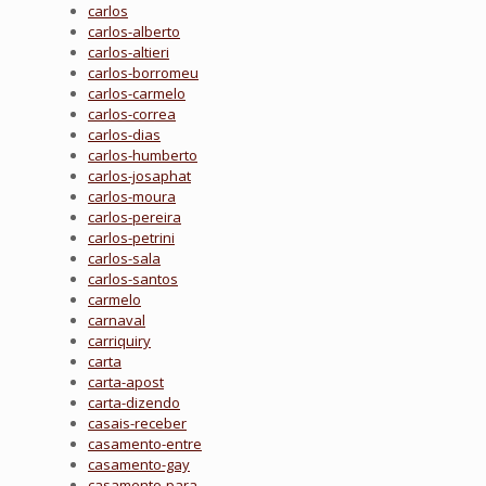
carlos
carlos-alberto
carlos-altieri
carlos-borromeu
carlos-carmelo
carlos-correa
carlos-dias
carlos-humberto
carlos-josaphat
carlos-moura
carlos-pereira
carlos-petrini
carlos-sala
carlos-santos
carmelo
carnaval
carriquiry
carta
carta-apost
carta-dizendo
casais-receber
casamento-entre
casamento-gay
casamento-para