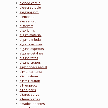
alcindo-cacela
alegra-se-pelo
alegrar-junto
alemanha
alessandro
algorithm
algorithms
algum-material
alguma-tribula
algumas-coisas
alguns-aspectos
alguns-detalhes
alguns-fatos
alguns-grupos
alignnone-size-full
alimentar-tanta
alison-stone
alistair-dutton
all-reciprocal
alline-paris
altares-serve
altermir-labes
amados-doentes