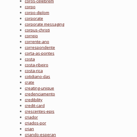
coros-celebrem
corpo
corpo-diplom
corporate
corporate messaging
corpus-christi
correio
corrente-ano
correspondente
corta-as-pontes
costa
costa-ribeiro
costa-rica
cotidiano-das
crate
creating-unique
credenciamento
credibility
credit-card
crescentes-epis
criador
criados-por
crian
criando-esperan