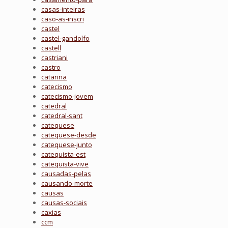
casas-inteiras
caso-as-inscri
castel
castel-gandolfo
castell
castriani
castro
catarina
catecismo
catecismo-jovem
catedral
catedral-sant
catequese
catequese-desde
catequese-junto
catequista-est
catequista-vive
causadas-pelas
causando-morte
causas
causas-sociais
caxias
ccm