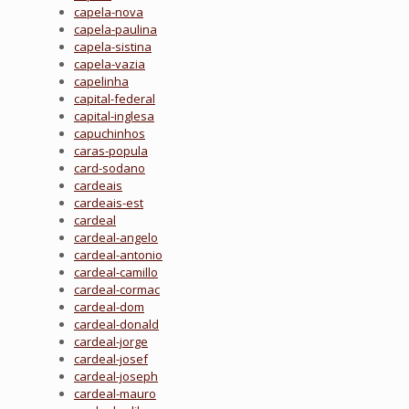
capela-nova
capela-paulina
capela-sistina
capela-vazia
capelinha
capital-federal
capital-inglesa
capuchinhos
caras-popula
card-sodano
cardeais
cardeais-est
cardeal
cardeal-angelo
cardeal-antonio
cardeal-camillo
cardeal-cormac
cardeal-dom
cardeal-donald
cardeal-jorge
cardeal-josef
cardeal-joseph
cardeal-mauro