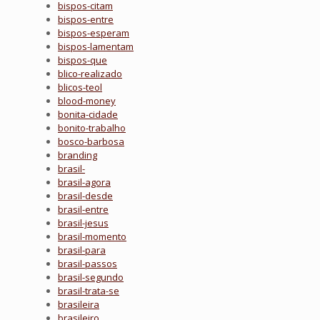
bispos-citam
bispos-entre
bispos-esperam
bispos-lamentam
bispos-que
blico-realizado
blicos-teol
blood-money
bonita-cidade
bonito-trabalho
bosco-barbosa
branding
brasil-
brasil-agora
brasil-desde
brasil-entre
brasil-jesus
brasil-momento
brasil-para
brasil-passos
brasil-segundo
brasil-trata-se
brasileira
brasileiro