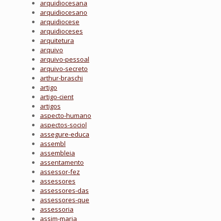
arquidiocesana
arquidiocesano
arquidiocese
arquidioceses
arquitetura
arquivo
arquivo-pessoal
arquivo-secreto
arthur-braschi
artigo
artigo-cient
artigos
aspecto-humano
aspectos-sociol
assegure-educa
assembl
assembleia
assentamento
assessor-fez
assessores
assessores-das
assessores-que
assessoria
assim-maria