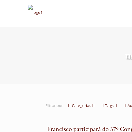
n
Filtrar por
Categorias
Tags
Au
Francisco participará do 37º Co