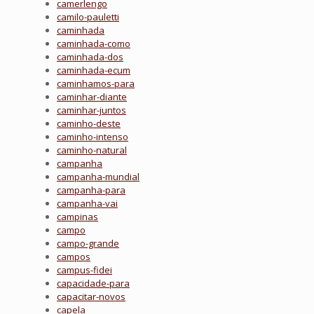
camerlengo
camilo-pauletti
caminhada
caminhada-como
caminhada-dos
caminhada-ecum
caminhamos-para
caminhar-diante
caminhar-juntos
caminho-deste
caminho-intenso
caminho-natural
campanha
campanha-mundial
campanha-para
campanha-vai
campinas
campo
campo-grande
campos
campus-fidei
capacidade-para
capacitar-novos
capela