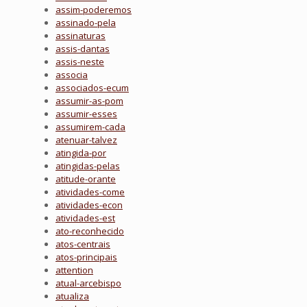
assim-poderemos
assinado-pela
assinaturas
assis-dantas
assis-neste
associa
associados-ecum
assumir-as-pom
assumir-esses
assumirem-cada
atenuar-talvez
atingida-por
atingidas-pelas
atitude-orante
atividades-come
atividades-econ
atividades-est
ato-reconhecido
atos-centrais
atos-principais
attention
atual-arcebispo
atualiza