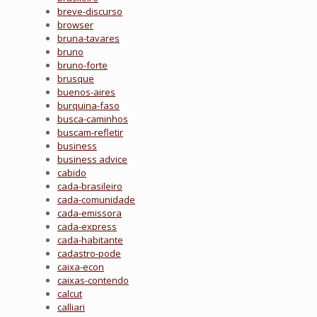
breve-discurso
browser
bruna-tavares
bruno
bruno-forte
brusque
buenos-aires
burquina-faso
busca-caminhos
buscam-refletir
business
business advice
cabido
cada-brasileiro
cada-comunidade
cada-emissora
cada-express
cada-habitante
cadastro-pode
caixa-econ
caixas-contendo
calcut
calliari