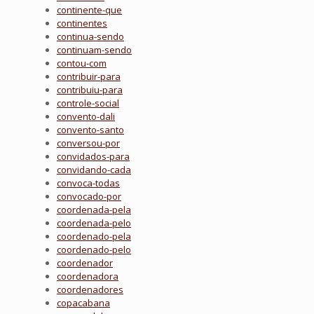
continente-que
continentes
continua-sendo
continuam-sendo
contou-com
contribuir-para
contribuiu-para
controle-social
convento-dali
convento-santo
conversou-por
convidados-para
convidando-cada
convoca-todas
convocado-por
coordenada-pela
coordenada-pelo
coordenado-pela
coordenado-pelo
coordenador
coordenadora
coordenadores
copacabana