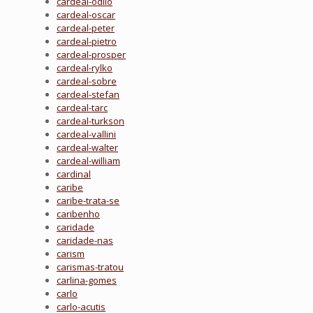
cardeal-odilo
cardeal-oscar
cardeal-peter
cardeal-pietro
cardeal-prosper
cardeal-rylko
cardeal-sobre
cardeal-stefan
cardeal-tarc
cardeal-turkson
cardeal-vallini
cardeal-walter
cardeal-william
cardinal
caribe
caribe-trata-se
caribenho
caridade
caridade-nas
carism
carismas-tratou
carlina-gomes
carlo
carlo-acutis