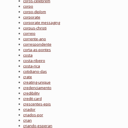
coros-celebrem
corpo
corpo-diplom
corporate
corporate messaging
corpus-christi
correio
corrente-ano
correspondente
corta-as-pontes
costa
costa-ribeiro
costa-rica
cotidiano-das
crate
creating-unique
credenciamento
credibility
credit-card
crescentes-epis
criador
criados-por
crian
criando-esperan