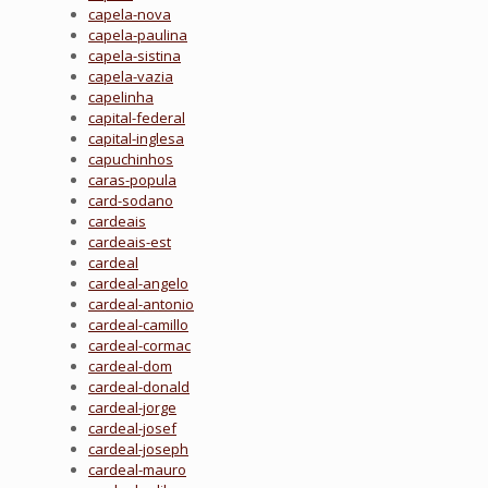
capela-nova
capela-paulina
capela-sistina
capela-vazia
capelinha
capital-federal
capital-inglesa
capuchinhos
caras-popula
card-sodano
cardeais
cardeais-est
cardeal
cardeal-angelo
cardeal-antonio
cardeal-camillo
cardeal-cormac
cardeal-dom
cardeal-donald
cardeal-jorge
cardeal-josef
cardeal-joseph
cardeal-mauro