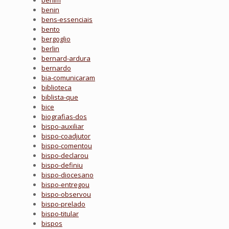
benim
benin
bens-essenciais
bento
bergoglio
berlin
bernard-ardura
bernardo
bia-comunicaram
biblioteca
biblista-que
bice
biografias-dos
bispo-auxiliar
bispo-coadjutor
bispo-comentou
bispo-declarou
bispo-definiu
bispo-diocesano
bispo-entregou
bispo-observou
bispo-prelado
bispo-titular
bispos