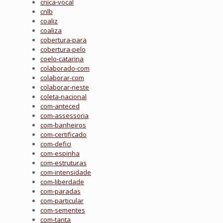
cnica-vocal
cnlb
coaliz
coaliza
cobertura-para
cobertura-pelo
coelo-catarina
colaborado-com
colaborar-com
colaborar-neste
coleta-nacional
com-anteced
com-assessoria
com-banheiros
com-certificado
com-defici
com-espinha
com-estruturas
com-intensidade
com-liberdade
com-paradas
com-particular
com-sementes
com-tanta