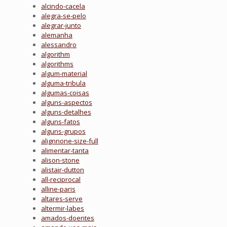
alcindo-cacela
alegra-se-pelo
alegrar-junto
alemanha
alessandro
algorithm
algorithms
algum-material
alguma-tribula
algumas-coisas
alguns-aspectos
alguns-detalhes
alguns-fatos
alguns-grupos
alignnone-size-full
alimentar-tanta
alison-stone
alistair-dutton
all-reciprocal
alline-paris
altares-serve
altermir-labes
amados-doentes