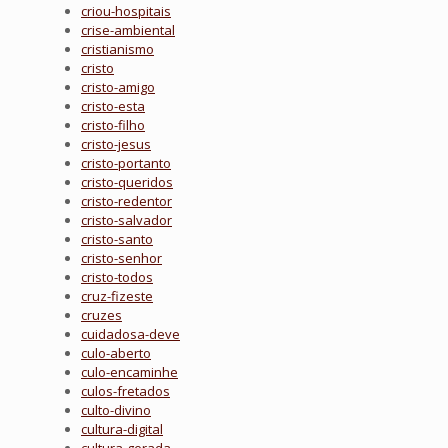
criou-hospitais
crise-ambiental
cristianismo
cristo
cristo-amigo
cristo-esta
cristo-filho
cristo-jesus
cristo-portanto
cristo-queridos
cristo-redentor
cristo-salvador
cristo-santo
cristo-senhor
cristo-todos
cruz-fizeste
cruzes
cuidadosa-deve
culo-aberto
culo-encaminhe
culos-fretados
culto-divino
cultura-digital