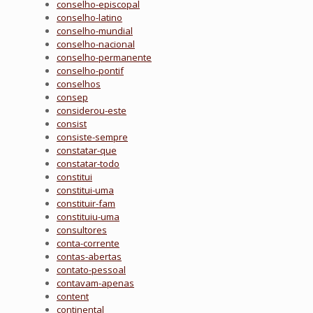
conselho-episcopal
conselho-latino
conselho-mundial
conselho-nacional
conselho-permanente
conselho-pontif
conselhos
consep
considerou-este
consist
consiste-sempre
constatar-que
constatar-todo
constitui
constitui-uma
constituir-fam
constituiu-uma
consultores
conta-corrente
contas-abertas
contato-pessoal
contavam-apenas
content
continental