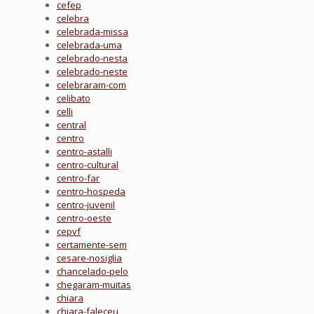
cefep
celebra
celebrada-missa
celebrada-uma
celebrado-nesta
celebrado-neste
celebraram-com
celibato
celli
central
centro
centro-astalli
centro-cultural
centro-far
centro-hospeda
centro-juvenil
centro-oeste
cepvf
certamente-sem
cesare-nosiglia
chancelado-pelo
chegaram-muitas
chiara
chiara-faleceu