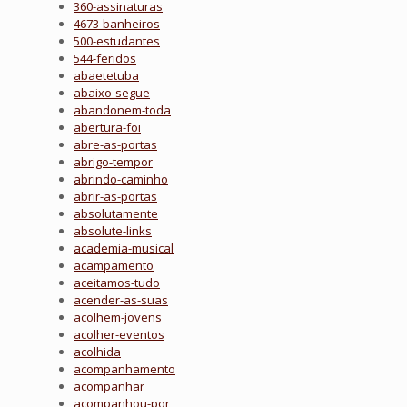
360-assinaturas
4673-banheiros
500-estudantes
544-feridos
abaetetuba
abaixo-segue
abandonem-toda
abertura-foi
abre-as-portas
abrigo-tempor
abrindo-caminho
abrir-as-portas
absolutamente
absolute-links
academia-musical
acampamento
aceitamos-tudo
acender-as-suas
acolhem-jovens
acolher-eventos
acolhida
acompanhamento
acompanhar
acompanhou-por