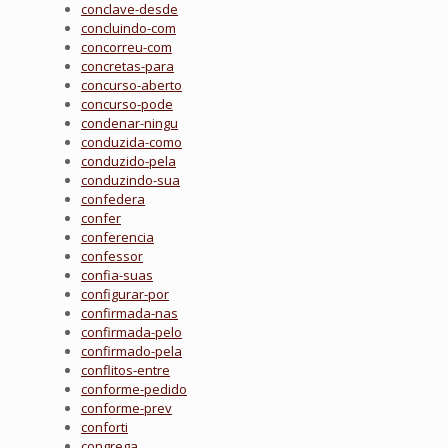
conclave-desde
concluindo-com
concorreu-com
concretas-para
concurso-aberto
concurso-pode
condenar-ningu
conduzida-como
conduzido-pela
conduzindo-sua
confedera
confer
conferencia
confessor
confia-suas
configurar-por
confirmada-nas
confirmada-pelo
confirmado-pela
conflitos-entre
conforme-pedido
conforme-prev
conforti
congrega