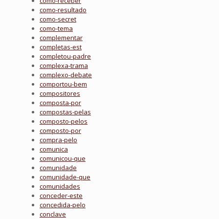
como-receber
como-resultado
como-secret
como-tema
complementar
completas-est
completou-padre
complexa-trama
complexo-debate
comportou-bem
compositores
composta-por
compostas-pelas
composto-pelos
composto-por
compra-pelo
comunica
comunicou-que
comunidade
comunidade-que
comunidades
conceder-este
concedida-pelo
conclave