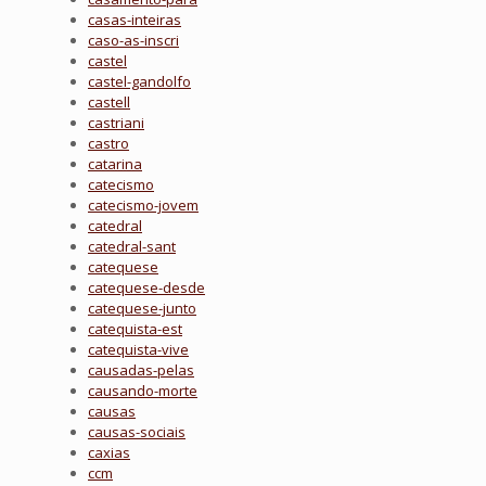
casas-inteiras
caso-as-inscri
castel
castel-gandolfo
castell
castriani
castro
catarina
catecismo
catecismo-jovem
catedral
catedral-sant
catequese
catequese-desde
catequese-junto
catequista-est
catequista-vive
causadas-pelas
causando-morte
causas
causas-sociais
caxias
ccm