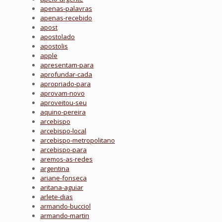
apenas-palavras
apenas-recebido
apost
apostolado
apostolis
apple
apresentam-para
aprofundar-cada
apropriado-para
aprovam-novo
aproveitou-seu
aquino-pereira
arcebispo
arcebispo-local
arcebispo-metropolitano
arcebispo-para
aremos-as-redes
argentina
ariane-fonseca
aritana-aguiar
arlete-dias
armando-bucciol
armando-martin