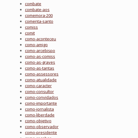
combate
combate-aos
comemora-200
comenta-santo
comiss
comit
como-aconteceu
como-amigo
como-arcebispo
como-as-comiss
como-as-graves
como-as-tantas
como-assessores
como-atualidade
como-caracter
como-consultor
como-convidados
como-importante
como-jornalista
como-liberdade
como-objetivo
como-observador
como-presidente