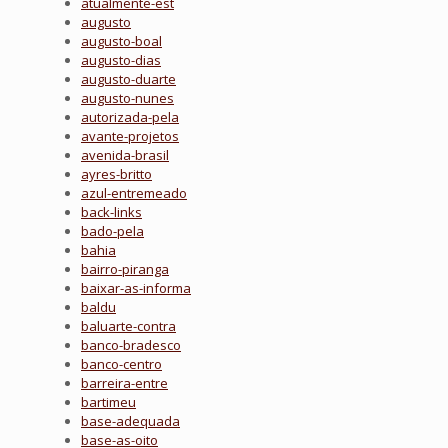
atualmente-est
augusto
augusto-boal
augusto-dias
augusto-duarte
augusto-nunes
autorizada-pela
avante-projetos
avenida-brasil
ayres-britto
azul-entremeado
back-links
bado-pela
bahia
bairro-piranga
baixar-as-informa
baldu
baluarte-contra
banco-bradesco
banco-centro
barreira-entre
bartimeu
base-adequada
base-as-oito