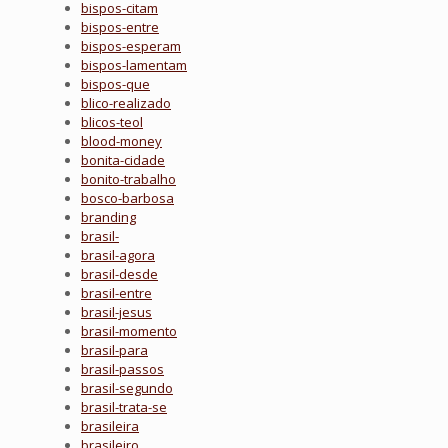
bispos-citam
bispos-entre
bispos-esperam
bispos-lamentam
bispos-que
blico-realizado
blicos-teol
blood-money
bonita-cidade
bonito-trabalho
bosco-barbosa
branding
brasil-
brasil-agora
brasil-desde
brasil-entre
brasil-jesus
brasil-momento
brasil-para
brasil-passos
brasil-segundo
brasil-trata-se
brasileira
brasileiro