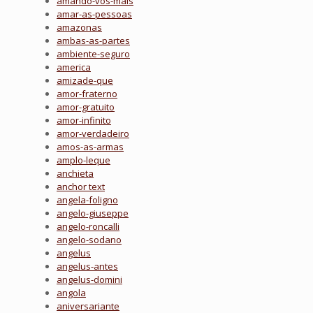
amando-vos-mais
amar-as-pessoas
amazonas
ambas-as-partes
ambiente-seguro
america
amizade-que
amor-fraterno
amor-gratuito
amor-infinito
amor-verdadeiro
amos-as-armas
amplo-leque
anchieta
anchor text
angela-foligno
angelo-giuseppe
angelo-roncalli
angelo-sodano
angelus
angelus-antes
angelus-domini
angola
aniversariante