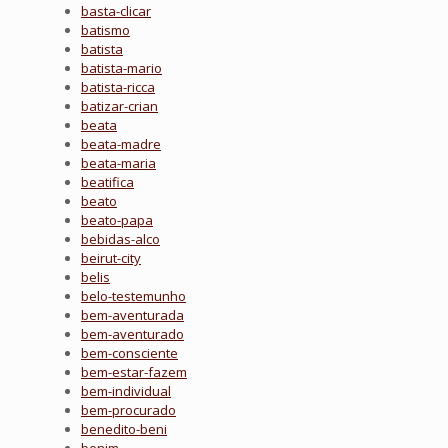
basta-clicar
batismo
batista
batista-mario
batista-ricca
batizar-crian
beata
beata-madre
beata-maria
beatifica
beato
beato-papa
bebidas-alco
beirut-city
belis
belo-testemunho
bem-aventurada
bem-aventurado
bem-consciente
bem-estar-fazem
bem-individual
bem-procurado
benedito-beni