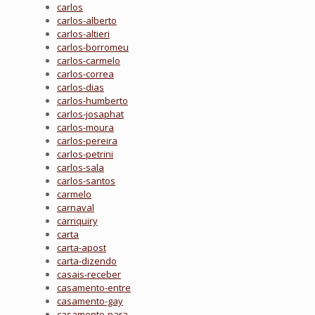
carlos
carlos-alberto
carlos-altieri
carlos-borromeu
carlos-carmelo
carlos-correa
carlos-dias
carlos-humberto
carlos-josaphat
carlos-moura
carlos-pereira
carlos-petrini
carlos-sala
carlos-santos
carmelo
carnaval
carriquiry
carta
carta-apost
carta-dizendo
casais-receber
casamento-entre
casamento-gay
casamento-para