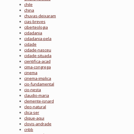
chile
china
chuvas-deixaram
cias-breves
ciberteologia
cidadania
cidadania-pela
cidade
cidade-nasceu
cidade-situada
cientifica-acad
cima-congrega
cinema
cinema-implica
cio-fundamental
cio-nesta
claudio-maria
clemente-isnard
cleo-natural
clica-ser
clique-aqui
clovis-andrade
cnbb