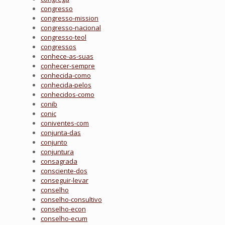
congresso
congresso-mission
congresso-nacional
congresso-teol
congressos
conhece-as-suas
conhecer-sempre
conhecida-como
conhecida-pelos
conhecidos-como
conib
conic
coniventes-com
conjunta-das
conjunto
conjuntura
consagrada
consciente-dos
conseguir-levar
conselho
conselho-consultivo
conselho-econ
conselho-ecum