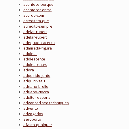
acontece-porque
acontecer-entre
acordo-com
acreditem-que
acredito-sempre
adelar-rubert
adelar-rupert
adequada-acerca
admirada-figura
adolesc
adolescente
adolescentes
adora
adquirido-junto
adquirir-seu
adriano-brollo
adriano-ciocca
adulto-respons
advanced seo techniques
advento
advogados
aeroporto
afasta-qualquer