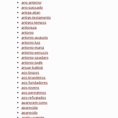
ano-anterior
ano-passado
antiga-alian
antigo-testamento
antigos-tempos
antioquia
antonio
antonio-augusto
antonio-luiz
antonio-maria
antonio-peruzzo
antonio-spadaro
antonio-tagle
anuar-battisti
aos-bispos
aos-brasileiros
aos-fundadores
aos-jovens
aos-peregrinos
aos-refugiados
aparecem-como
aparecida
aparecido
apelo-urgente