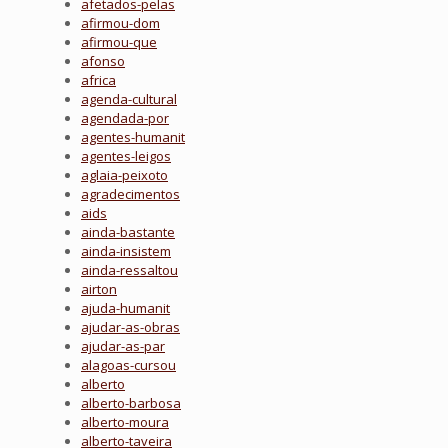
afetados-pelas
afirmou-dom
afirmou-que
afonso
africa
agenda-cultural
agendada-por
agentes-humanit
agentes-leigos
aglaia-peixoto
agradecimentos
aids
ainda-bastante
ainda-insistem
ainda-ressaltou
airton
ajuda-humanit
ajudar-as-obras
ajudar-as-par
alagoas-cursou
alberto
alberto-barbosa
alberto-moura
alberto-taveira