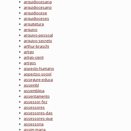
arquidiocesana
arquidiocesano
arquidiocese
arquidioceses
arquitetura
arquivo
arquivo-pessoal
arquivo-secreto
arthur-braschi
artigo
artigo-cient
artigos
aspecto-humano
aspectos-sociol
assegure-educa
assembl
assembleia
assentamento
assessor-fez
assessores
assessores-das
assessores-que
assessoria
assim-maria