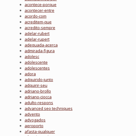
acontece-porque
acontecer-entre
acordo-com
acreditem-que
acredito-sempre
adelar-rubert
adelar-rupert
adequada-acerca
admirada-figura
adolesc
adolescente
adolescentes
adora
adquirido-junto
adquirir-seu
adriano-brollo
adriano-ciocca
adulto-respons
advanced seo techniques
advento
advogados
aeroporto
afasta-qualquer