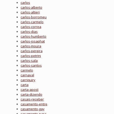
carlos
carlos-alberto
carlos-altieri
carlos-borromeu
carlos-carmelo
carlos-correa
carlos-dias
carlos-humberto
carlos-josaphat
carlos-moura
carlos-pereira
carlos-petrini
carlos-sala
carlos-santos
carmelo
carnaval
carriquiry
carta
carta-apost
carta-dizendo
casais-receber
casamento-entre
casamento-gay
casamento-para