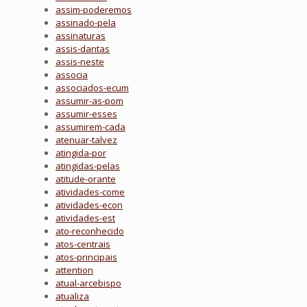
assim-poderemos
assinado-pela
assinaturas
assis-dantas
assis-neste
associa
associados-ecum
assumir-as-pom
assumir-esses
assumirem-cada
atenuar-talvez
atingida-por
atingidas-pelas
atitude-orante
atividades-come
atividades-econ
atividades-est
ato-reconhecido
atos-centrais
atos-principais
attention
atual-arcebispo
atualiza