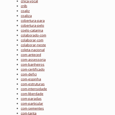
cnica-vocal
cnlb
coaliz
coaliza
cobertura-para
cobertura-pelo
coelo-catarina
colaborado-com
colaborar-com
colaborar-neste
coleta-nacional
com-anteced
com-assessoria
com-banheiros
com-certificado
com-defici
com-espinha
com-estruturas
com-intensidade
com-liberdade
com-paradas
com-particular
com-sementes
com-tanta