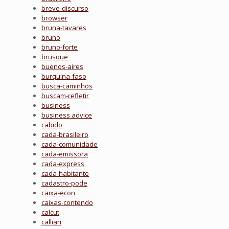
breve-discurso
browser
bruna-tavares
bruno
bruno-forte
brusque
buenos-aires
burquina-faso
busca-caminhos
buscam-refletir
business
business advice
cabido
cada-brasileiro
cada-comunidade
cada-emissora
cada-express
cada-habitante
cadastro-pode
caixa-econ
caixas-contendo
calcut
calliari