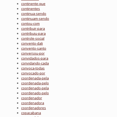
continente-que
continentes
continua-sendo
continuam-sendo
contou-com
contribuir-para
contribuiu-para
controle-social
convento-dali
convento-santo
conversou-por
convidados-para
convidando-cada
convoca-todas
convocado-por
coordenada-pela
coordenada-pelo
coordenado-pela
coordenado-pelo
coordenador
coordenadora
coordenadores
copacabana