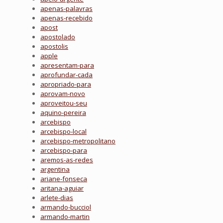
apenas-palavras
apenas-recebido
apost
apostolado
apostolis
apple
apresentam-para
aprofundar-cada
apropriado-para
aprovam-novo
aproveitou-seu
aquino-pereira
arcebispo
arcebispo-local
arcebispo-metropolitano
arcebispo-para
aremos-as-redes
argentina
ariane-fonseca
aritana-aguiar
arlete-dias
armando-bucciol
armando-martin