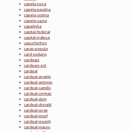
capela-nova
capela-paulina
capela-sistina
capela-vazia
capelinha
capital-federal
capital-inglesa
capuchinhos
caras-popula
card-sodano
cardeais
cardeais-est
cardeal
cardeal-angelo
cardeal-antonio
cardeal-camillo
cardeal-cormac
cardeal-dom
cardeal-donald
cardeal-jorge
cardeal-josef
cardeal-joseph
cardeal-mauro