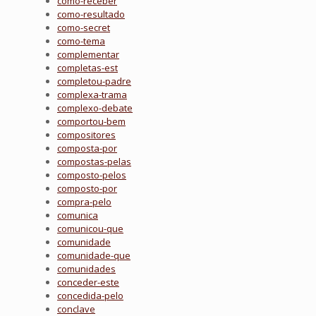
como-receber
como-resultado
como-secret
como-tema
complementar
completas-est
completou-padre
complexa-trama
complexo-debate
comportou-bem
compositores
composta-por
compostas-pelas
composto-pelos
composto-por
compra-pelo
comunica
comunicou-que
comunidade
comunidade-que
comunidades
conceder-este
concedida-pelo
conclave