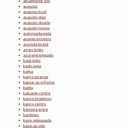
atualmente-est
augusto
augusto-boal
augusto-dias
augusto-duarte
augusto-nunes
autorizada-pela
avante-projetos
avenida-brasil
ayres-britto
azul-entremeado
back-links
bado-pela
bahia
bairro-piranga
baixar-as-informa
baldu
baluarte-contra
banco-bradesco
banco-centro
barreira-entre
bartimeu
base-adequada
base-as-oito