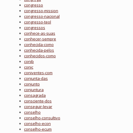
congresso
congresso-mission
congresso-nacional
congresso-teol
congressos
conhece-as-suas
conhecer-sempre
conhecida-como
conhecida-pelos
conhecidos-como
conib
conic
coniventes-com
conjunta-das
conjunto
conjuntura
consagrada
consciente-dos
conseguir-levar
conselho
conselho-consultivo
conselho-econ
conselho-ecum