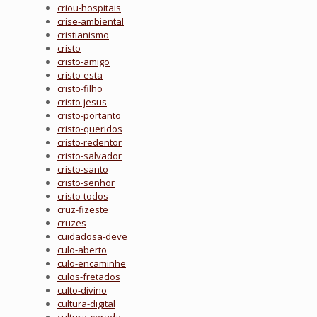
criou-hospitais
crise-ambiental
cristianismo
cristo
cristo-amigo
cristo-esta
cristo-filho
cristo-jesus
cristo-portanto
cristo-queridos
cristo-redentor
cristo-salvador
cristo-santo
cristo-senhor
cristo-todos
cruz-fizeste
cruzes
cuidadosa-deve
culo-aberto
culo-encaminhe
culos-fretados
culto-divino
cultura-digital