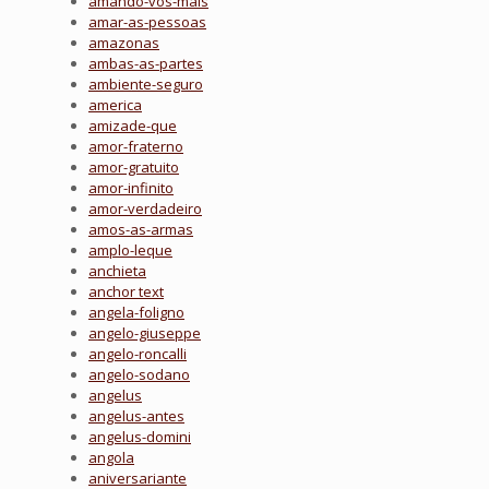
amando-vos-mais
amar-as-pessoas
amazonas
ambas-as-partes
ambiente-seguro
america
amizade-que
amor-fraterno
amor-gratuito
amor-infinito
amor-verdadeiro
amos-as-armas
amplo-leque
anchieta
anchor text
angela-foligno
angelo-giuseppe
angelo-roncalli
angelo-sodano
angelus
angelus-antes
angelus-domini
angola
aniversariante