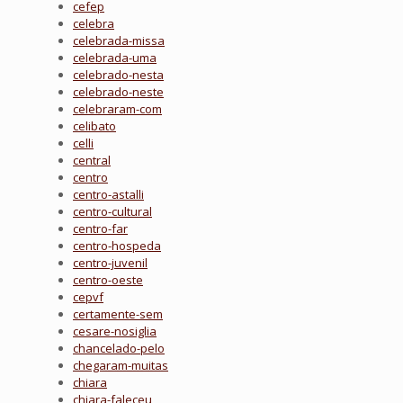
cefep
celebra
celebrada-missa
celebrada-uma
celebrado-nesta
celebrado-neste
celebraram-com
celibato
celli
central
centro
centro-astalli
centro-cultural
centro-far
centro-hospeda
centro-juvenil
centro-oeste
cepvf
certamente-sem
cesare-nosiglia
chancelado-pelo
chegaram-muitas
chiara
chiara-faleceu