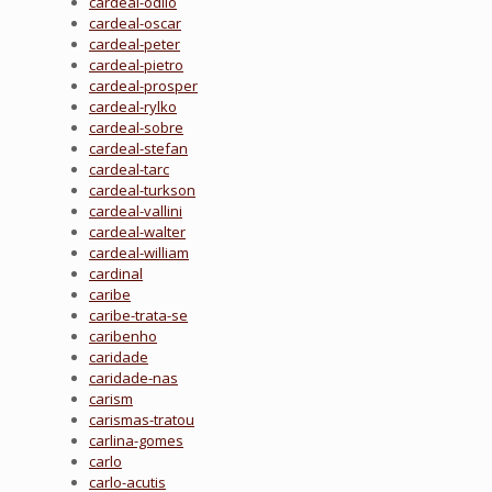
cardeal-odilo
cardeal-oscar
cardeal-peter
cardeal-pietro
cardeal-prosper
cardeal-rylko
cardeal-sobre
cardeal-stefan
cardeal-tarc
cardeal-turkson
cardeal-vallini
cardeal-walter
cardeal-william
cardinal
caribe
caribe-trata-se
caribenho
caridade
caridade-nas
carism
carismas-tratou
carlina-gomes
carlo
carlo-acutis