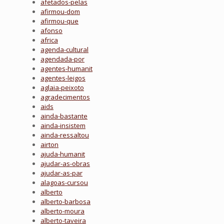
afetados-pelas
afirmou-dom
afirmou-que
afonso
africa
agenda-cultural
agendada-por
agentes-humanit
agentes-leigos
aglaia-peixoto
agradecimentos
aids
ainda-bastante
ainda-insistem
ainda-ressaltou
airton
ajuda-humanit
ajudar-as-obras
ajudar-as-par
alagoas-cursou
alberto
alberto-barbosa
alberto-moura
alberto-taveira