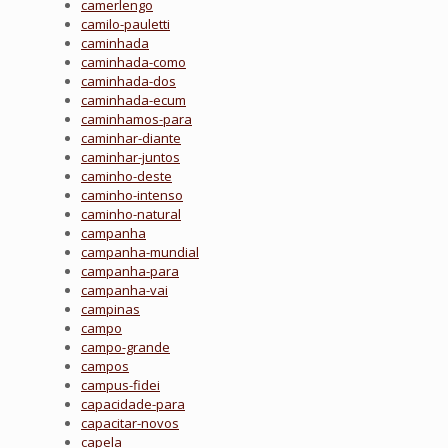
camerlengo
camilo-pauletti
caminhada
caminhada-como
caminhada-dos
caminhada-ecum
caminhamos-para
caminhar-diante
caminhar-juntos
caminho-deste
caminho-intenso
caminho-natural
campanha
campanha-mundial
campanha-para
campanha-vai
campinas
campo
campo-grande
campos
campus-fidei
capacidade-para
capacitar-novos
capela