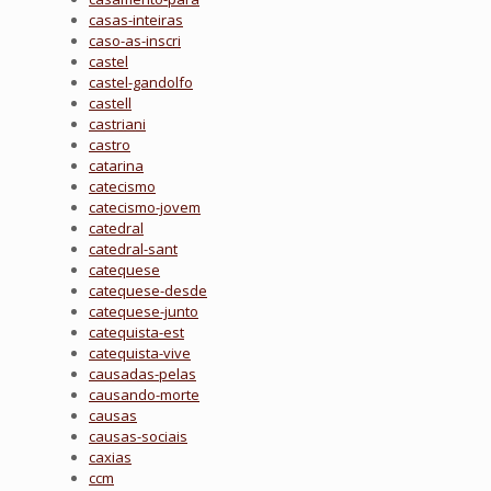
casas-inteiras
caso-as-inscri
castel
castel-gandolfo
castell
castriani
castro
catarina
catecismo
catecismo-jovem
catedral
catedral-sant
catequese
catequese-desde
catequese-junto
catequista-est
catequista-vive
causadas-pelas
causando-morte
causas
causas-sociais
caxias
ccm