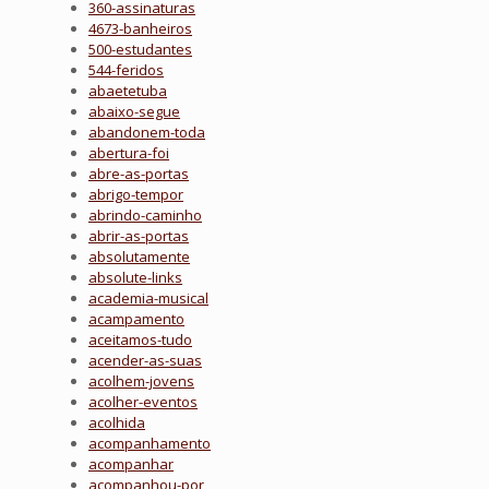
360-assinaturas
4673-banheiros
500-estudantes
544-feridos
abaetetuba
abaixo-segue
abandonem-toda
abertura-foi
abre-as-portas
abrigo-tempor
abrindo-caminho
abrir-as-portas
absolutamente
absolute-links
academia-musical
acampamento
aceitamos-tudo
acender-as-suas
acolhem-jovens
acolher-eventos
acolhida
acompanhamento
acompanhar
acompanhou-por