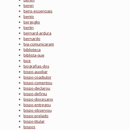
benim
benin
bens-essenciais
bento
bergoglio
berlin
bernard-ardura
bernardo
bia-comunicaram
biblioteca
biblista-que
bice
biografias-dos
bispo-auxiliar
bispo-coadjutor
bispo-comentou
bispo-declarou
bispo-definiu
bispo-diocesano
bispo-entregou
bispo-observou
bispo-prelado
bispo-titular
bispos