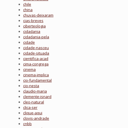
chile
china
chuvas-deixaram
cias-breves
ciberteologia
cidadania
cidadania-pela
cidade
cidade-nasceu
cidade-situada
cientifica-acad
cima-congrega
cinema
cinema-implica
cio-fundamental
cio-nesta
claudio-maria
clemente-isnard
cleo-natural
clica-ser
clique-aqui
clovis-andrade
cnbb