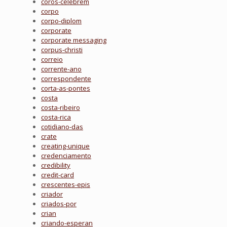
coros-celebrem
corpo
corpo-diplom
corporate
corporate messaging
corpus-christi
correio
corrente-ano
correspondente
corta-as-pontes
costa
costa-ribeiro
costa-rica
cotidiano-das
crate
creating-unique
credenciamento
credibility
credit-card
crescentes-epis
criador
criados-por
crian
criando-esperan