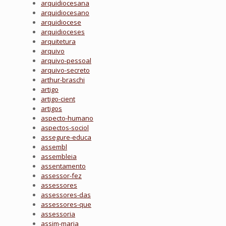
arquidiocesana
arquidiocesano
arquidiocese
arquidioceses
arquitetura
arquivo
arquivo-pessoal
arquivo-secreto
arthur-braschi
artigo
artigo-cient
artigos
aspecto-humano
aspectos-sociol
assegure-educa
assembl
assembleia
assentamento
assessor-fez
assessores
assessores-das
assessores-que
assessoria
assim-maria