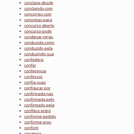
conclave-desde
concluindo-com
concorreu-com
concretas-para
concurso-aberto
concurso-pode
condenar-ningu
conduzida-como
conduzido-pela
conduzindo-sua
confedera
confer
conferencia
confessor
confia-suas
configurar-por
confirmada-nas
confirmada-pelo
confirmado-pela
conflitos-entre
conforme-pedido
conforme-prev
conforti
congrega