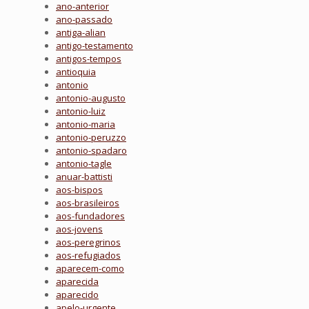
ano-anterior
ano-passado
antiga-alian
antigo-testamento
antigos-tempos
antioquia
antonio
antonio-augusto
antonio-luiz
antonio-maria
antonio-peruzzo
antonio-spadaro
antonio-tagle
anuar-battisti
aos-bispos
aos-brasileiros
aos-fundadores
aos-jovens
aos-peregrinos
aos-refugiados
aparecem-como
aparecida
aparecido
apelo-urgente