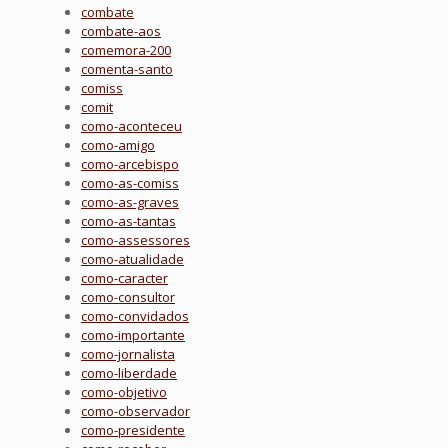
combate
combate-aos
comemora-200
comenta-santo
comiss
comit
como-aconteceu
como-amigo
como-arcebispo
como-as-comiss
como-as-graves
como-as-tantas
como-assessores
como-atualidade
como-caracter
como-consultor
como-convidados
como-importante
como-jornalista
como-liberdade
como-objetivo
como-observador
como-presidente