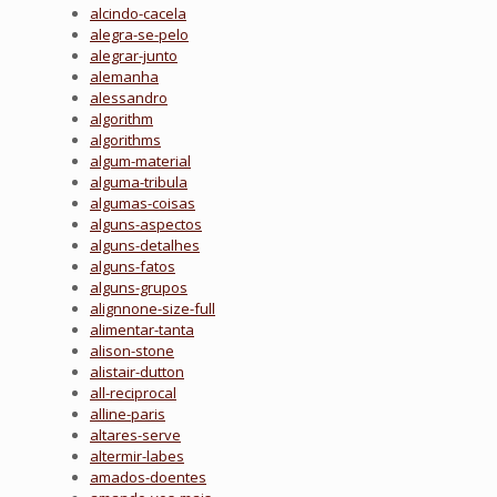
alcindo-cacela
alegra-se-pelo
alegrar-junto
alemanha
alessandro
algorithm
algorithms
algum-material
alguma-tribula
algumas-coisas
alguns-aspectos
alguns-detalhes
alguns-fatos
alguns-grupos
alignnone-size-full
alimentar-tanta
alison-stone
alistair-dutton
all-reciprocal
alline-paris
altares-serve
altermir-labes
amados-doentes