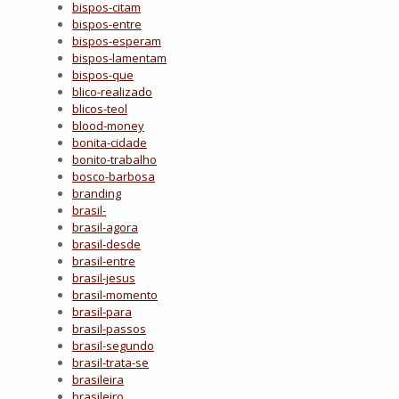
bispos-citam
bispos-entre
bispos-esperam
bispos-lamentam
bispos-que
blico-realizado
blicos-teol
blood-money
bonita-cidade
bonito-trabalho
bosco-barbosa
branding
brasil-
brasil-agora
brasil-desde
brasil-entre
brasil-jesus
brasil-momento
brasil-para
brasil-passos
brasil-segundo
brasil-trata-se
brasileira
brasileiro