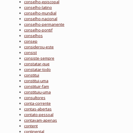
conselho-episcopal
conselho-latino
conselho-mundial
conselho-nacional
conselho-permanente
conselho-pontif
conselhos
consep
considerou-este
consist
consiste-sempre
constatar-que
constatar-todo
constitui
constitui-uma
constituir-fam
constituiu-uma
consultores
conta-corrente
contas-abertas
contato-pessoal
contavam-apenas
content
continental