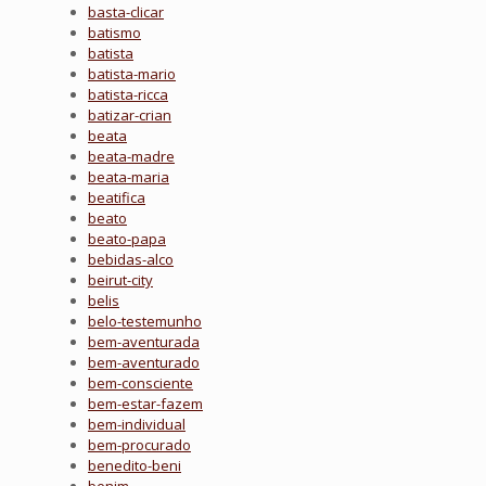
basta-clicar
batismo
batista
batista-mario
batista-ricca
batizar-crian
beata
beata-madre
beata-maria
beatifica
beato
beato-papa
bebidas-alco
beirut-city
belis
belo-testemunho
bem-aventurada
bem-aventurado
bem-consciente
bem-estar-fazem
bem-individual
bem-procurado
benedito-beni