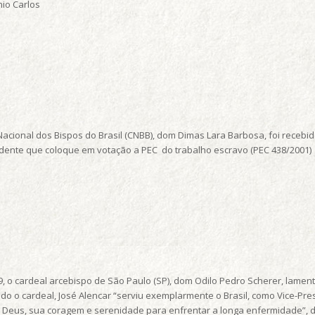
nio Carlos
Nacional dos Bispos do Brasil (CNBB), dom Dimas Lara Barbosa, foi recebid
ente que coloque em votação a PEC do trabalho escravo (PEC 438/2001)
29, o cardeal arcebispo de São Paulo (SP), dom Odilo Pedro Scherer, lamen
o o cardeal, José Alencar “serviu exemplarmente o Brasil, como Vice-Pre
em Deus, sua coragem e serenidade para enfrentar a longa enfermidade”, 