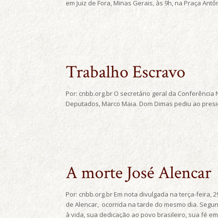
em Juiz de Fora, Minas Gerais, às 9h, na Praça Antô
Trabalho Escravo
Por: cnbb.org.br O secretário geral da Conferência 
Deputados, Marco Maia. Dom Dimas pediu ao presid
A morte José Alencar
Por: cnbb.org.br Em nota divulgada na terça-feira, 
de Alencar, ocorrida na tarde do mesmo dia. Segund
à vida, sua dedicação ao povo brasileiro, sua fé 