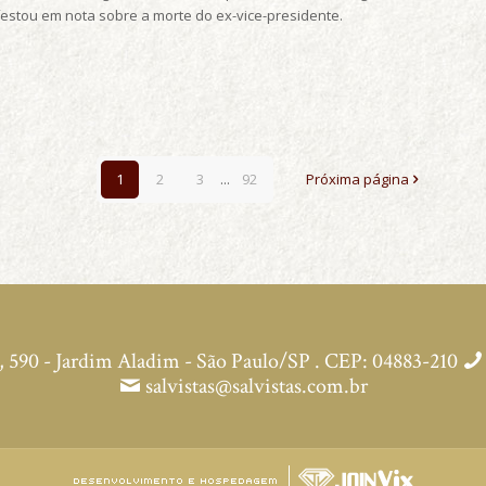
tou em nota sobre a morte do ex-vice-presidente.
1
2
3
...
92
Próxima página
590 - Jardim Aladim - São Paulo/SP . CEP: 04883-210
salvistas@salvistas.com.br