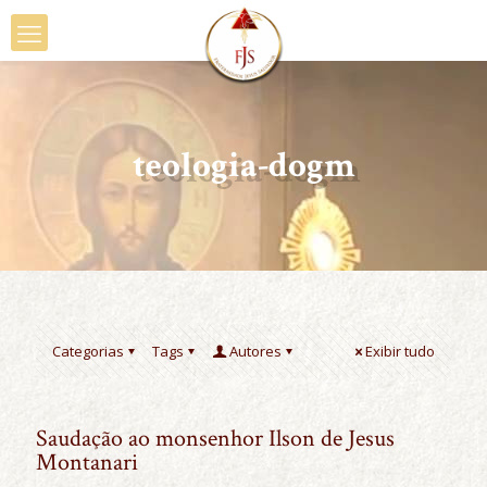
teologia-dogm
Categorias
Tags
Autores
Exibir tudo
Saudação ao monsenhor Ilson de Jesus
Montanari