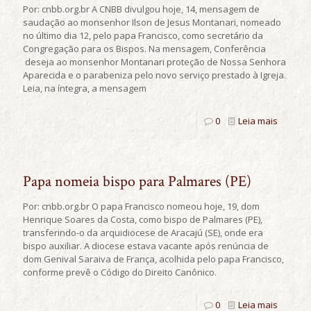
Por: cnbb.org.br A CNBB divulgou hoje, 14, mensagem de
saudação ao monsenhor Ilson de Jesus Montanari, nomeado
no último dia 12, pelo papa Francisco, como secretário da
Congregação para os Bispos. Na mensagem, Conferência
deseja ao monsenhor Montanari proteção de Nossa Senhora
Aparecida e o parabeniza pelo novo serviço prestado à Igreja.
Leia, na íntegra, a mensagem
0
Leia mais
Papa nomeia bispo para Palmares (PE)
Por: cnbb.org.br O papa Francisco nomeou hoje, 19, dom
Henrique Soares da Costa, como bispo de Palmares (PE),
transferindo-o da arquidiocese de Aracajú (SE), onde era
bispo auxiliar. A diocese estava vacante após renúncia de
dom Genival Saraiva de França, acolhida pelo papa Francisco,
conforme prevê o Código do Direito Canônico.
0
Leia mais