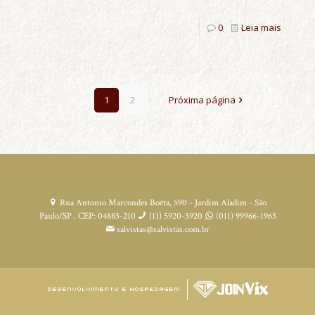
0
Leia mais
1
2
Próxima página
Rua Antonio Marcondes Boêta, 590 - Jardim Aladim - São
Paulo/SP . CEP: 04883-210
(11) 5920-3920
(011) 99966-1963
salvistas@salvistas.com.br