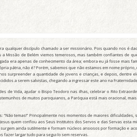
ara qualquer discípulo chamado a ser missionário. Pois quando nos é d
s a Missão de Belém viemos temerosos, mas também confiantes de que 
ada era apenas de conhecimento da área; embora eu já fosse mais famil
rópria pátria, não é? Porém, sabemos que não estamos em nome próprio
nos surpreender a quantidade de jovens e crianças, e depois, dentre e
cididos a serem salvistas, chegando a ingressar este ano na Fraternidad
es de Vida, ajudar o Bispo Teodoro nas ilhas, celebrar o Rito Extraord
stemunhos de muitos paroquianos, a Paróquia está mais oracional, mais 
: “Não temas!” Principalmente nos momentos de maiores dificuldades, s
 Jesus quem confiou aos Seus Institutos dos Servos e das Servas esta 
ue surgem ainda sutilmente e formam núcleos ansiosos por formação e 
 fazer largar tudo para segui-lo sem reservas.