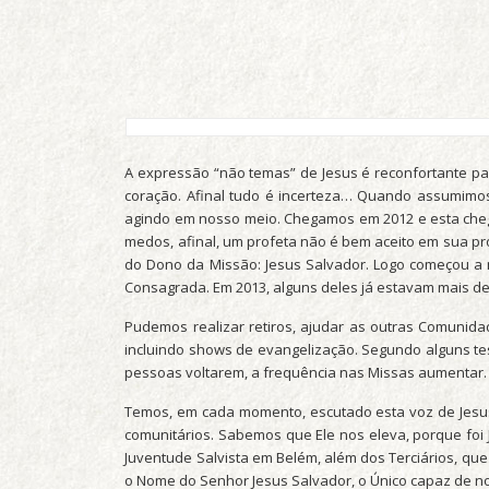
A expressão “não temas” de Jesus é reconfortante p
coração. Afinal tudo é incerteza… Quando assumimo
agindo em nosso meio. Chegamos em 2012 e esta cheg
medos, afinal, um profeta não é bem aceito em sua p
do Dono da Missão: Jesus Salvador. Logo começou a 
Consagrada. Em 2013, alguns deles já estavam mais de
Pudemos realizar retiros, ajudar as outras Comunidad
incluindo shows de evangelização. Segundo alguns te
pessoas voltarem, a frequência nas Missas aumentar.
Temos, em cada momento, escutado esta voz de Jesus
comunitários. Sabemos que Ele nos eleva, porque foi
Juventude Salvista em Belém, além dos Terciários, q
o Nome do Senhor Jesus Salvador, o Único capaz de nos