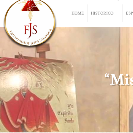
HOME
HISTÓRICO
ES
“Mi