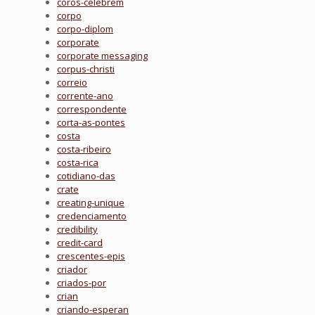
coros-celebrem
corpo
corpo-diplom
corporate
corporate messaging
corpus-christi
correio
corrente-ano
correspondente
corta-as-pontes
costa
costa-ribeiro
costa-rica
cotidiano-das
crate
creating-unique
credenciamento
credibility
credit-card
crescentes-epis
criador
criados-por
crian
criando-esperan