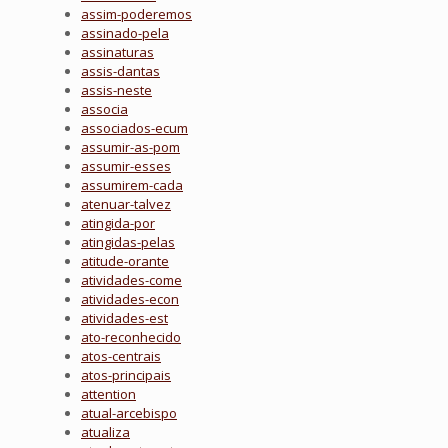
assim-poderemos
assinado-pela
assinaturas
assis-dantas
assis-neste
associa
associados-ecum
assumir-as-pom
assumir-esses
assumirem-cada
atenuar-talvez
atingida-por
atingidas-pelas
atitude-orante
atividades-come
atividades-econ
atividades-est
ato-reconhecido
atos-centrais
atos-principais
attention
atual-arcebispo
atualiza