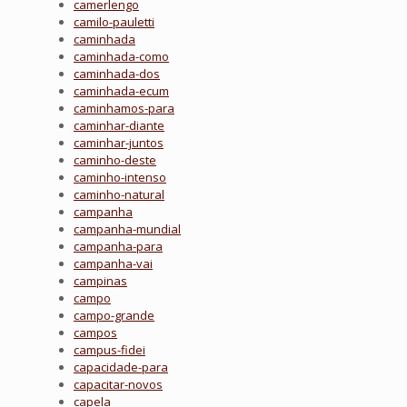
camerlengo
camilo-pauletti
caminhada
caminhada-como
caminhada-dos
caminhada-ecum
caminhamos-para
caminhar-diante
caminhar-juntos
caminho-deste
caminho-intenso
caminho-natural
campanha
campanha-mundial
campanha-para
campanha-vai
campinas
campo
campo-grande
campos
campus-fidei
capacidade-para
capacitar-novos
capela