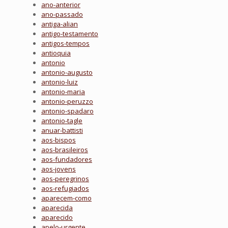
ano-anterior
ano-passado
antiga-alian
antigo-testamento
antigos-tempos
antioquia
antonio
antonio-augusto
antonio-luiz
antonio-maria
antonio-peruzzo
antonio-spadaro
antonio-tagle
anuar-battisti
aos-bispos
aos-brasileiros
aos-fundadores
aos-jovens
aos-peregrinos
aos-refugiados
aparecem-como
aparecida
aparecido
apelo-urgente