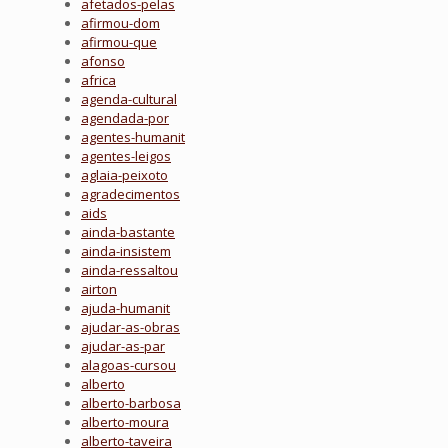
afetados-pelas
afirmou-dom
afirmou-que
afonso
africa
agenda-cultural
agendada-por
agentes-humanit
agentes-leigos
aglaia-peixoto
agradecimentos
aids
ainda-bastante
ainda-insistem
ainda-ressaltou
airton
ajuda-humanit
ajudar-as-obras
ajudar-as-par
alagoas-cursou
alberto
alberto-barbosa
alberto-moura
alberto-taveira