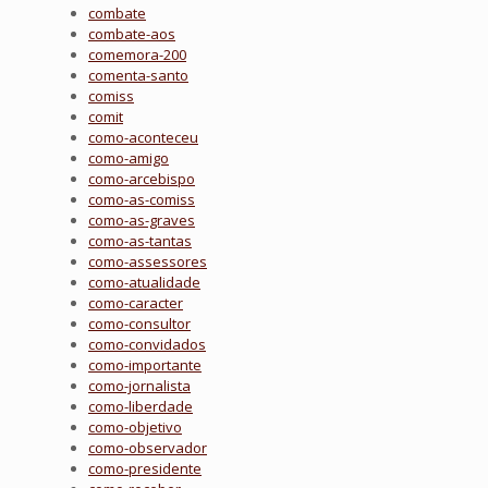
combate
combate-aos
comemora-200
comenta-santo
comiss
comit
como-aconteceu
como-amigo
como-arcebispo
como-as-comiss
como-as-graves
como-as-tantas
como-assessores
como-atualidade
como-caracter
como-consultor
como-convidados
como-importante
como-jornalista
como-liberdade
como-objetivo
como-observador
como-presidente