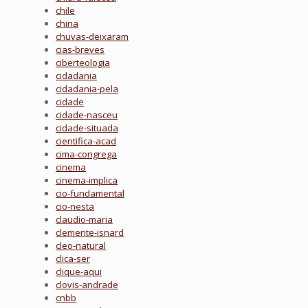
chile
china
chuvas-deixaram
cias-breves
ciberteologia
cidadania
cidadania-pela
cidade
cidade-nasceu
cidade-situada
cientifica-acad
cima-congrega
cinema
cinema-implica
cio-fundamental
cio-nesta
claudio-maria
clemente-isnard
cleo-natural
clica-ser
clique-aqui
clovis-andrade
cnbb