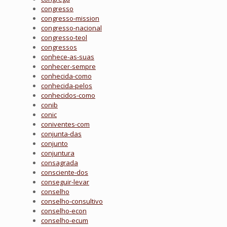
congresso
congresso-mission
congresso-nacional
congresso-teol
congressos
conhece-as-suas
conhecer-sempre
conhecida-como
conhecida-pelos
conhecidos-como
conib
conic
coniventes-com
conjunta-das
conjunto
conjuntura
consagrada
consciente-dos
conseguir-levar
conselho
conselho-consultivo
conselho-econ
conselho-ecum