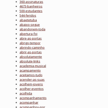
360-assinaturas
4673-banheiros
500-estudantes
544-feridos
abaetetuba
abaixo-segue
abandonem-toda
abertura-foi
abre-as-portas
abrigo-tempor
abrindo-caminho
abrir-as-portas
absolutamente
absolute-links
academia-musical
acampamento
aceitamos-tudo
acender-as-suas
acolhem-jovens
acolher-eventos
acolhida
acompanhamento
acompanhar
acompanhou-por