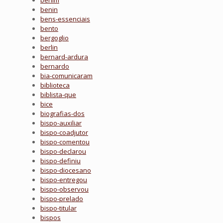
benim
benin
bens-essenciais
bento
bergoglio
berlin
bernard-ardura
bernardo
bia-comunicaram
biblioteca
biblista-que
bice
biografias-dos
bispo-auxiliar
bispo-coadjutor
bispo-comentou
bispo-declarou
bispo-definiu
bispo-diocesano
bispo-entregou
bispo-observou
bispo-prelado
bispo-titular
bispos