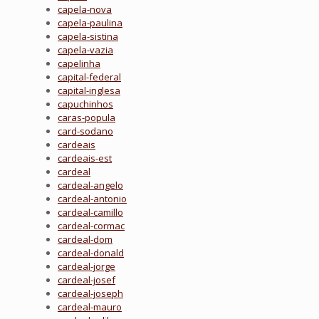
capela-nova
capela-paulina
capela-sistina
capela-vazia
capelinha
capital-federal
capital-inglesa
capuchinhos
caras-popula
card-sodano
cardeais
cardeais-est
cardeal
cardeal-angelo
cardeal-antonio
cardeal-camillo
cardeal-cormac
cardeal-dom
cardeal-donald
cardeal-jorge
cardeal-josef
cardeal-joseph
cardeal-mauro