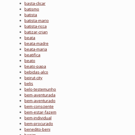
basta-clicar
batismo
batista
batista-mario
batista-ricca
batizar-crian
beata
beata-madre
beata-maria
beatifica
beato
beato-papa
bebidas-alco
beirut-city
belis
belo-testemunho
bem-aventurada
bem-aventurado
bem-consciente
bem-estar-fazem
bem-individual
bem-procurado
benedito-beni