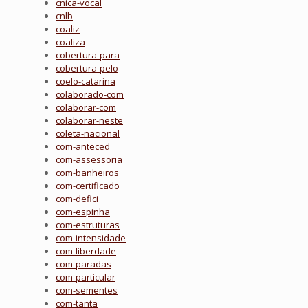
cnica-vocal
cnlb
coaliz
coaliza
cobertura-para
cobertura-pelo
coelo-catarina
colaborado-com
colaborar-com
colaborar-neste
coleta-nacional
com-anteced
com-assessoria
com-banheiros
com-certificado
com-defici
com-espinha
com-estruturas
com-intensidade
com-liberdade
com-paradas
com-particular
com-sementes
com-tanta