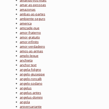
amando-vos-mais
amar-as-pessoas
amazonas
ambas-as-partes
ambiente-seguro
america
amizade-que
amor-fraterno
amor-gratuito
amor-infinito
amor-verdadeiro
amos-as-armas
amplo-leque
anchieta
anchor text
angela-foligno
angelo-giuseppe
angelo-roncalli
angelo-sodano
angelus
angelus-antes
angelus-domini
angola
aniversariante