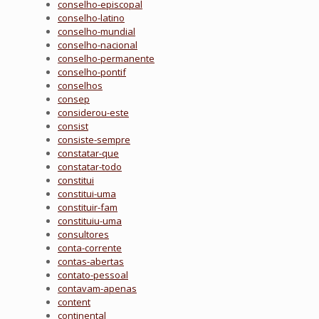
conselho-episcopal
conselho-latino
conselho-mundial
conselho-nacional
conselho-permanente
conselho-pontif
conselhos
consep
considerou-este
consist
consiste-sempre
constatar-que
constatar-todo
constitui
constitui-uma
constituir-fam
constituiu-uma
consultores
conta-corrente
contas-abertas
contato-pessoal
contavam-apenas
content
continental