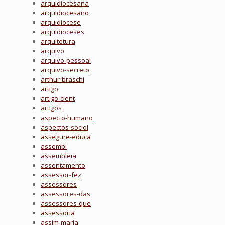
arquidiocesana
arquidiocesano
arquidiocese
arquidioceses
arquitetura
arquivo
arquivo-pessoal
arquivo-secreto
arthur-braschi
artigo
artigo-cient
artigos
aspecto-humano
aspectos-sociol
assegure-educa
assembl
assembleia
assentamento
assessor-fez
assessores
assessores-das
assessores-que
assessoria
assim-maria