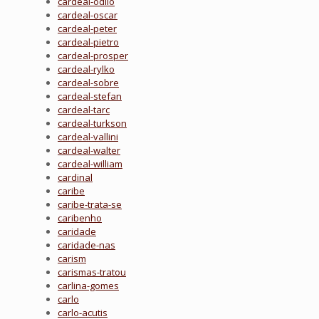
cardeal-odilo
cardeal-oscar
cardeal-peter
cardeal-pietro
cardeal-prosper
cardeal-rylko
cardeal-sobre
cardeal-stefan
cardeal-tarc
cardeal-turkson
cardeal-vallini
cardeal-walter
cardeal-william
cardinal
caribe
caribe-trata-se
caribenho
caridade
caridade-nas
carism
carismas-tratou
carlina-gomes
carlo
carlo-acutis