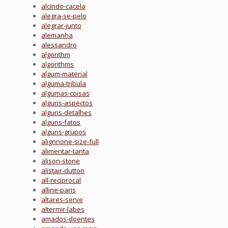
alcindo-cacela
alegra-se-pelo
alegrar-junto
alemanha
alessandro
algorithm
algorithms
algum-material
alguma-tribula
algumas-coisas
alguns-aspectos
alguns-detalhes
alguns-fatos
alguns-grupos
alignnone-size-full
alimentar-tanta
alison-stone
alistair-dutton
all-reciprocal
alline-paris
altares-serve
altermir-labes
amados-doentes