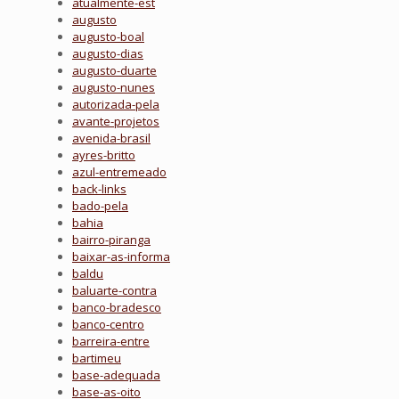
atualmente-est
augusto
augusto-boal
augusto-dias
augusto-duarte
augusto-nunes
autorizada-pela
avante-projetos
avenida-brasil
ayres-britto
azul-entremeado
back-links
bado-pela
bahia
bairro-piranga
baixar-as-informa
baldu
baluarte-contra
banco-bradesco
banco-centro
barreira-entre
bartimeu
base-adequada
base-as-oito