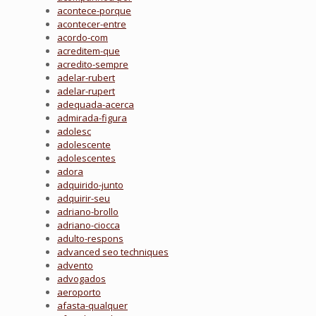
acontece-porque
acontecer-entre
acordo-com
acreditem-que
acredito-sempre
adelar-rubert
adelar-rupert
adequada-acerca
admirada-figura
adolesc
adolescente
adolescentes
adora
adquirido-junto
adquirir-seu
adriano-brollo
adriano-ciocca
adulto-respons
advanced seo techniques
advento
advogados
aeroporto
afasta-qualquer