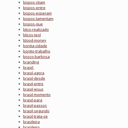
bispos-citam
bispos-entre
bispos-esperam
bispos-lamentam
bispos-que
blico-realizado
blicos-teol
blood-money
bonita-cidade
bonito-trabalho
bosco-barbosa
branding
brasil-
brasil-agora
brasil-desde
brasil-entre
brasil-jesus
brasil-momento
brasil-para
brasil-passos
brasil-segundo
brasil-trata-se
brasileira
brasileiro