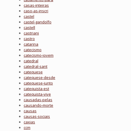
casas-inteiras
caso-as-inscri
castel
castel-gandolfo
castell
castriani
castro
catarina
catecismo
catecismo-jovem
catedral
catedral-sant
catequese
catequese-desde
catequese-junto
catequista-est
catequista-vive
causadas-pelas
causando-morte
causas
causas-sociais
caxias
ccm