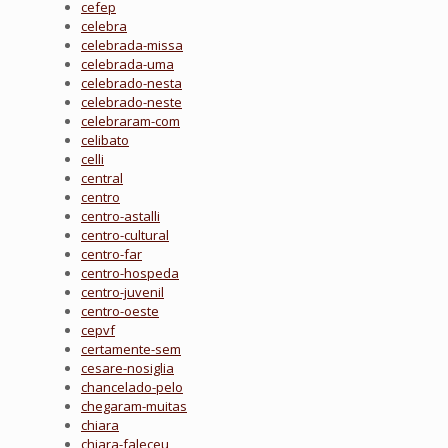
cefep
celebra
celebrada-missa
celebrada-uma
celebrado-nesta
celebrado-neste
celebraram-com
celibato
celli
central
centro
centro-astalli
centro-cultural
centro-far
centro-hospeda
centro-juvenil
centro-oeste
cepvf
certamente-sem
cesare-nosiglia
chancelado-pelo
chegaram-muitas
chiara
chiara-faleceu