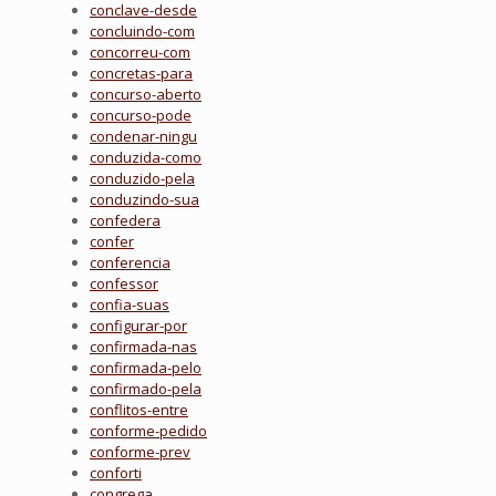
conclave-desde
concluindo-com
concorreu-com
concretas-para
concurso-aberto
concurso-pode
condenar-ningu
conduzida-como
conduzido-pela
conduzindo-sua
confedera
confer
conferencia
confessor
confia-suas
configurar-por
confirmada-nas
confirmada-pelo
confirmado-pela
conflitos-entre
conforme-pedido
conforme-prev
conforti
congrega