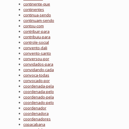
continente-que
continentes
continua-sendo
continuam-sendo
contou-com
contribuir-para
contribuiu-para
controle-social
convento-dali
convento-santo
conversou-por
convidados-para
convidando-cada
convoca-todas
convocado-por
coordenada-pela
coordenada-pelo
coordenado-pela
coordenado-pelo
coordenador
coordenadora
coordenadores
copacabana