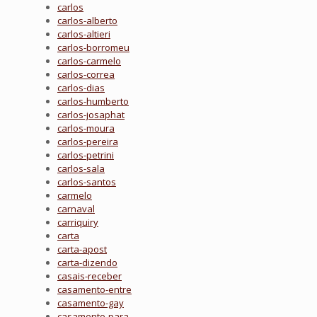
carlos
carlos-alberto
carlos-altieri
carlos-borromeu
carlos-carmelo
carlos-correa
carlos-dias
carlos-humberto
carlos-josaphat
carlos-moura
carlos-pereira
carlos-petrini
carlos-sala
carlos-santos
carmelo
carnaval
carriquiry
carta
carta-apost
carta-dizendo
casais-receber
casamento-entre
casamento-gay
casamento-para