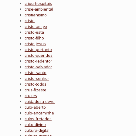
criou-hospitais
crise-ambiental
cristianismo
cristo
cristo-amigo
cristo-esta
cristo-filho
cristo-jesus
cristo-portanto
cristo-queridos
cristo-redentor
cristo-salvador
cristo-santo
cristo-senhor
cristo-todos
cruz-fizeste
cruzes
cuidadosa-deve
culo-aberto
culo-encaminhe
culos-fretados
culto-divino
cultura-digital