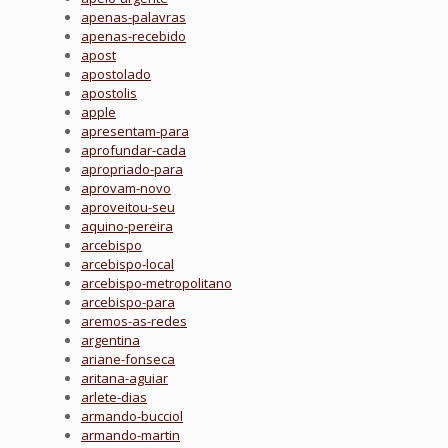
apenas-palavras
apenas-recebido
apost
apostolado
apostolis
apple
apresentam-para
aprofundar-cada
apropriado-para
aprovam-novo
aproveitou-seu
aquino-pereira
arcebispo
arcebispo-local
arcebispo-metropolitano
arcebispo-para
aremos-as-redes
argentina
ariane-fonseca
aritana-aguiar
arlete-dias
armando-bucciol
armando-martin