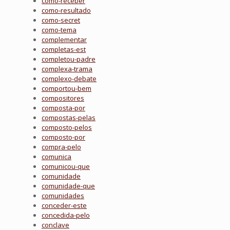
como-receber
como-resultado
como-secret
como-tema
complementar
completas-est
completou-padre
complexa-trama
complexo-debate
comportou-bem
compositores
composta-por
compostas-pelas
composto-pelos
composto-por
compra-pelo
comunica
comunicou-que
comunidade
comunidade-que
comunidades
conceder-este
concedida-pelo
conclave