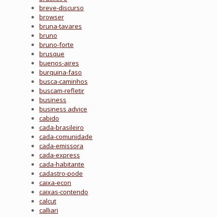
breve-discurso
browser
bruna-tavares
bruno
bruno-forte
brusque
buenos-aires
burquina-faso
busca-caminhos
buscam-refletir
business
business advice
cabido
cada-brasileiro
cada-comunidade
cada-emissora
cada-express
cada-habitante
cadastro-pode
caixa-econ
caixas-contendo
calcut
calliari