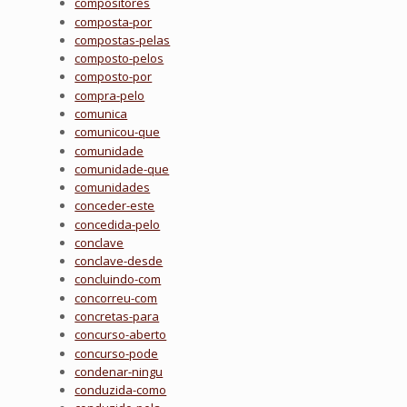
compositores
composta-por
compostas-pelas
composto-pelos
composto-por
compra-pelo
comunica
comunicou-que
comunidade
comunidade-que
comunidades
conceder-este
concedida-pelo
conclave
conclave-desde
concluindo-com
concorreu-com
concretas-para
concurso-aberto
concurso-pode
condenar-ningu
conduzida-como