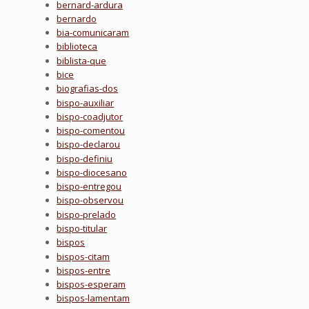
bernard-ardura
bernardo
bia-comunicaram
biblioteca
biblista-que
bice
biografias-dos
bispo-auxiliar
bispo-coadjutor
bispo-comentou
bispo-declarou
bispo-definiu
bispo-diocesano
bispo-entregou
bispo-observou
bispo-prelado
bispo-titular
bispos
bispos-citam
bispos-entre
bispos-esperam
bispos-lamentam