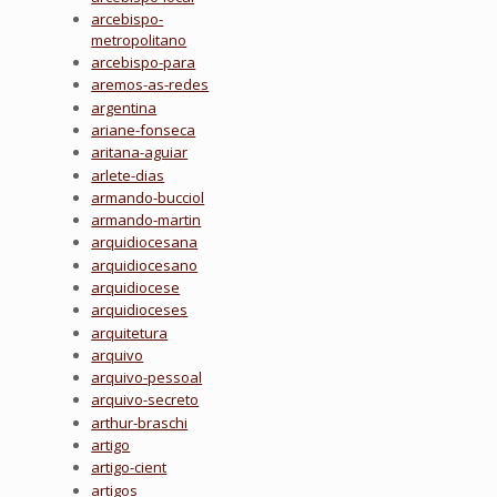
arcebispo-
metropolitano
arcebispo-para
aremos-as-redes
argentina
ariane-fonseca
aritana-aguiar
arlete-dias
armando-bucciol
armando-martin
arquidiocesana
arquidiocesano
arquidiocese
arquidioceses
arquitetura
arquivo
arquivo-pessoal
arquivo-secreto
arthur-braschi
artigo
artigo-cient
artigos