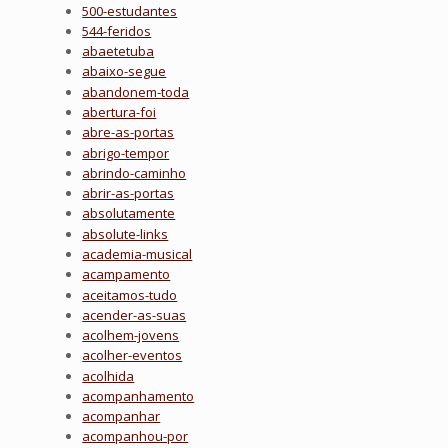
500-estudantes
544-feridos
abaetetuba
abaixo-segue
abandonem-toda
abertura-foi
abre-as-portas
abrigo-tempor
abrindo-caminho
abrir-as-portas
absolutamente
absolute-links
academia-musical
acampamento
aceitamos-tudo
acender-as-suas
acolhem-jovens
acolher-eventos
acolhida
acompanhamento
acompanhar
acompanhou-por