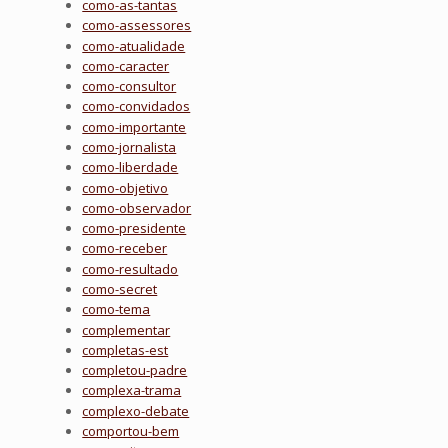
como-as-tantas
como-assessores
como-atualidade
como-caracter
como-consultor
como-convidados
como-importante
como-jornalista
como-liberdade
como-objetivo
como-observador
como-presidente
como-receber
como-resultado
como-secret
como-tema
complementar
completas-est
completou-padre
complexa-trama
complexo-debate
comportou-bem