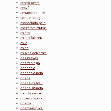
centro-oeste
cepvf
certamente-sem
cesare-nosiglia
chancelado-pelo
chegaram-muitas
chiara
chiara-faleceu
chile
china
chuvas-deixaram
cias-breves
ciberteologia
cidadania
cidadania-pela
cidade
cidade-nasceu
cidade-situada
cientifica-acad
cima-congrega
cinema
cinema-implica