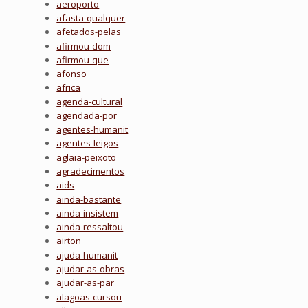
aeroporto
afasta-qualquer
afetados-pelas
afirmou-dom
afirmou-que
afonso
africa
agenda-cultural
agendada-por
agentes-humanit
agentes-leigos
aglaia-peixoto
agradecimentos
aids
ainda-bastante
ainda-insistem
ainda-ressaltou
airton
ajuda-humanit
ajudar-as-obras
ajudar-as-par
alagoas-cursou