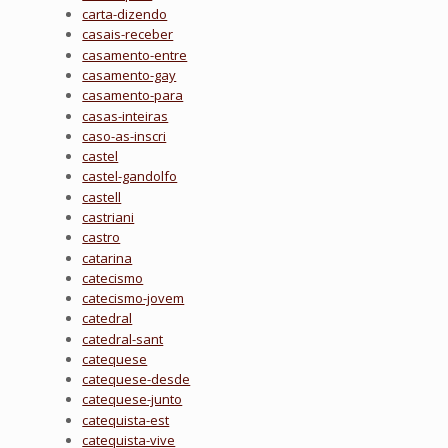
carta-dizendo
casais-receber
casamento-entre
casamento-gay
casamento-para
casas-inteiras
caso-as-inscri
castel
castel-gandolfo
castell
castriani
castro
catarina
catecismo
catecismo-jovem
catedral
catedral-sant
catequese
catequese-desde
catequese-junto
catequista-est
catequista-vive