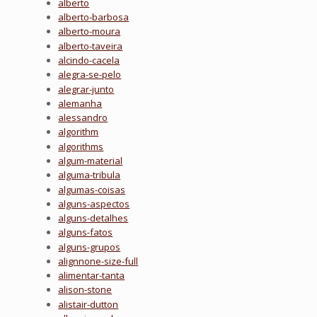
alberto
alberto-barbosa
alberto-moura
alberto-taveira
alcindo-cacela
alegra-se-pelo
alegrar-junto
alemanha
alessandro
algorithm
algorithms
algum-material
alguma-tribula
algumas-coisas
alguns-aspectos
alguns-detalhes
alguns-fatos
alguns-grupos
alignnone-size-full
alimentar-tanta
alison-stone
alistair-dutton