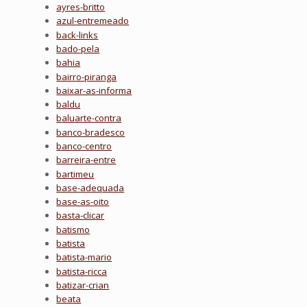
ayres-britto
azul-entremeado
back-links
bado-pela
bahia
bairro-piranga
baixar-as-informa
baldu
baluarte-contra
banco-bradesco
banco-centro
barreira-entre
bartimeu
base-adequada
base-as-oito
basta-clicar
batismo
batista
batista-mario
batista-ricca
batizar-crian
beata