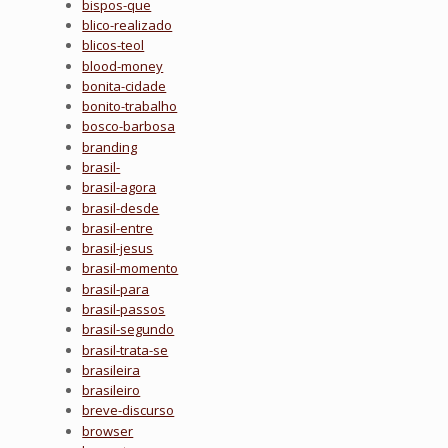
bispos-que
blico-realizado
blicos-teol
blood-money
bonita-cidade
bonito-trabalho
bosco-barbosa
branding
brasil-
brasil-agora
brasil-desde
brasil-entre
brasil-jesus
brasil-momento
brasil-para
brasil-passos
brasil-segundo
brasil-trata-se
brasileira
brasileiro
breve-discurso
browser