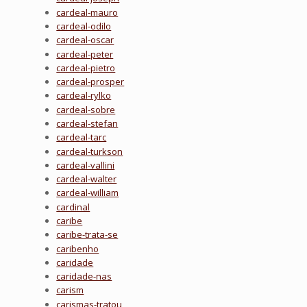
cardeal-mauro
cardeal-odilo
cardeal-oscar
cardeal-peter
cardeal-pietro
cardeal-prosper
cardeal-rylko
cardeal-sobre
cardeal-stefan
cardeal-tarc
cardeal-turkson
cardeal-vallini
cardeal-walter
cardeal-william
cardinal
caribe
caribe-trata-se
caribenho
caridade
caridade-nas
carism
carismas-tratou