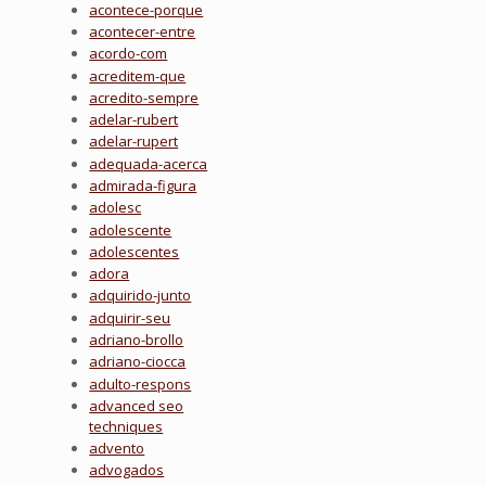
acontece-porque
acontecer-entre
acordo-com
acreditem-que
acredito-sempre
adelar-rubert
adelar-rupert
adequada-acerca
admirada-figura
adolesc
adolescente
adolescentes
adora
adquirido-junto
adquirir-seu
adriano-brollo
adriano-ciocca
adulto-respons
advanced seo
techniques
advento
advogados