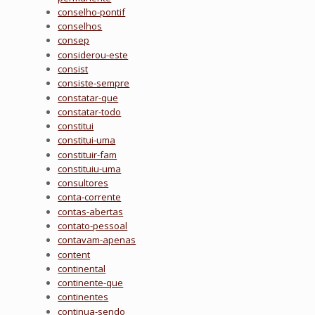
conselho-pontif
conselhos
consep
considerou-este
consist
consiste-sempre
constatar-que
constatar-todo
constitui
constitui-uma
constituir-fam
constituiu-uma
consultores
conta-corrente
contas-abertas
contato-pessoal
contavam-apenas
content
continental
continente-que
continentes
continua-sendo