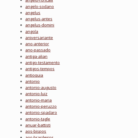
angelo-roncalli
angelo-sodano
angelus
angelus-antes
angelus-domini
angola
aniversariante
ano-anterior
ano-passado
antiga-alian
antigo-testamento
antigos-tempos
antioquia
antonio
antonio-augusto
antonio-luiz
antonio-maria
antonio-peruzzo
antonio-spadaro
antonio-tagle
anuar-battisti
aos-bispos
aos-brasileiros