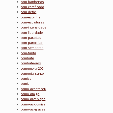
com-banheiros
com-certificado
com-defici
com-espinha
com-estruturas
com-intensidade
com-liberdade
com-paradas
com-particular
com-sementes
com-tanta
combate
combate-aos
comemora-200
comenta-santo
comiss
comit
como-aconteceu
como-amigo
como-arcebispo
como-as-comiss
como-as-graves