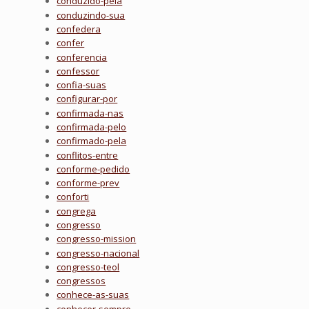
conduzido-pela
conduzindo-sua
confedera
confer
conferencia
confessor
confia-suas
configurar-por
confirmada-nas
confirmada-pelo
confirmado-pela
conflitos-entre
conforme-pedido
conforme-prev
conforti
congrega
congresso
congresso-mission
congresso-nacional
congresso-teol
congressos
conhece-as-suas
conhecer-sempre