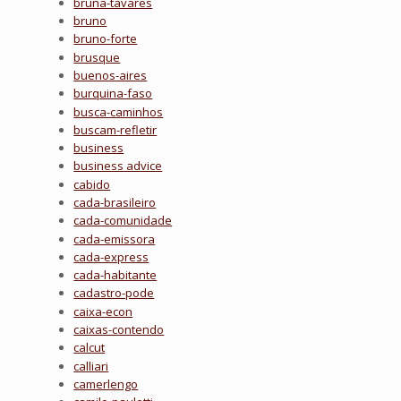
bruna-tavares
bruno
bruno-forte
brusque
buenos-aires
burquina-faso
busca-caminhos
buscam-refletir
business
business advice
cabido
cada-brasileiro
cada-comunidade
cada-emissora
cada-express
cada-habitante
cadastro-pode
caixa-econ
caixas-contendo
calcut
calliari
camerlengo