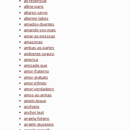
all-reciprocal
alline-paris
altares-serve
altermir-labes
amados-doentes
amando-vos-mais
amar-as-pessoas
amazonas
ambas-as-partes
ambiente-seguro
america
amizade-que
amor-fraterno
amor-gratuito
amor-infinito
amor-verdadeiro
amos-as-armas
amplo-leque
anchieta
anchor text
angela-foligno
angelo-giuseppe