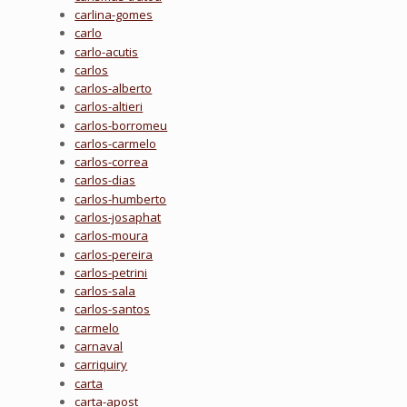
carlina-gomes
carlo
carlo-acutis
carlos
carlos-alberto
carlos-altieri
carlos-borromeu
carlos-carmelo
carlos-correa
carlos-dias
carlos-humberto
carlos-josaphat
carlos-moura
carlos-pereira
carlos-petrini
carlos-sala
carlos-santos
carmelo
carnaval
carriquiry
carta
carta-apost