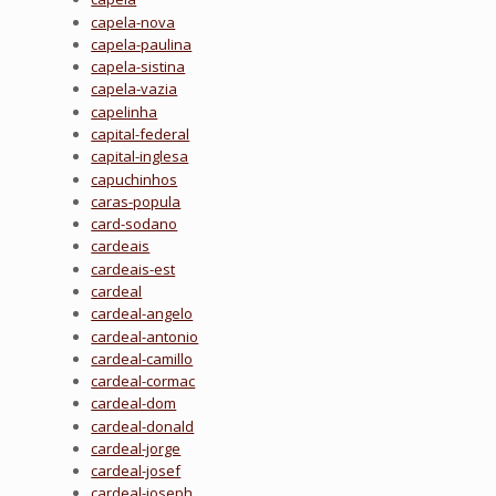
capela-nova
capela-paulina
capela-sistina
capela-vazia
capelinha
capital-federal
capital-inglesa
capuchinhos
caras-popula
card-sodano
cardeais
cardeais-est
cardeal
cardeal-angelo
cardeal-antonio
cardeal-camillo
cardeal-cormac
cardeal-dom
cardeal-donald
cardeal-jorge
cardeal-josef
cardeal-joseph