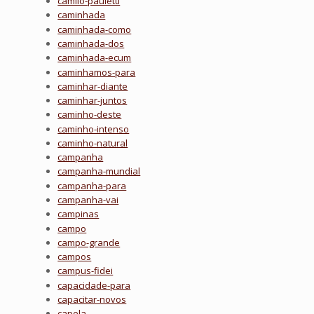
camilo-pauletti
caminhada
caminhada-como
caminhada-dos
caminhada-ecum
caminhamos-para
caminhar-diante
caminhar-juntos
caminho-deste
caminho-intenso
caminho-natural
campanha
campanha-mundial
campanha-para
campanha-vai
campinas
campo
campo-grande
campos
campus-fidei
capacidade-para
capacitar-novos
capela