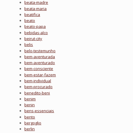
beata-madre
beata-maria
beatifica
beato
beato-papa
bebidas-alco
beirut-city
belis
belo-testemunho
bem-aventurada
bem-aventurado
bem-consciente
bem-estar-fazem
bem-individual
bem-procurado
benedito-beni
benim
benin
bens-essenciais
bento
bergoglio
berlin