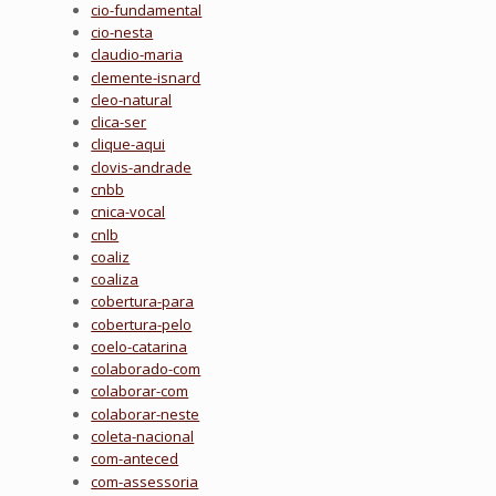
cio-fundamental
cio-nesta
claudio-maria
clemente-isnard
cleo-natural
clica-ser
clique-aqui
clovis-andrade
cnbb
cnica-vocal
cnlb
coaliz
coaliza
cobertura-para
cobertura-pelo
coelo-catarina
colaborado-com
colaborar-com
colaborar-neste
coleta-nacional
com-anteced
com-assessoria