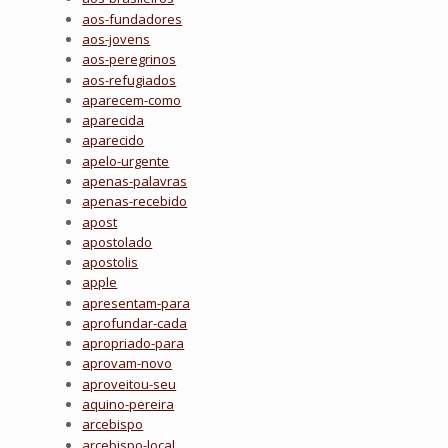
aos-fundadores
aos-jovens
aos-peregrinos
aos-refugiados
aparecem-como
aparecida
aparecido
apelo-urgente
apenas-palavras
apenas-recebido
apost
apostolado
apostolis
apple
apresentam-para
aprofundar-cada
apropriado-para
aprovam-novo
aproveitou-seu
aquino-pereira
arcebispo
arcebispo-local