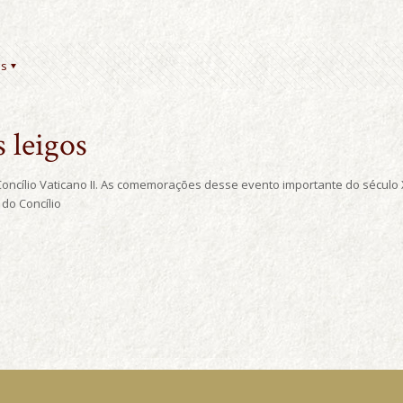
es
s leigos
oncílio Vaticano II. As comemorações desse evento importante do sécul
do Concílio