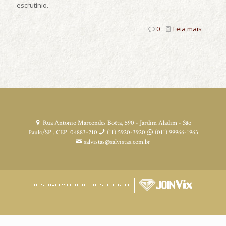
escrutínio.
0
Leia mais
Rua Antonio Marcondes Boêta, 590 - Jardim Aladim - São
Paulo/SP . CEP: 04883-210
(11) 5920-3920
(011) 99966-1963
salvistas@salvistas.com.br