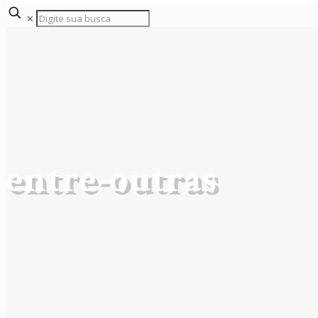
✕
entre-outras