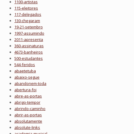
1100-artistas
115-eleitores
117-delegados
130-chegaram
19-21-setembro
1997-assumindo
2011-apresenta
360-assinaturas
4673-banheiros
500-estudantes
544-feridos
abaetetuba
abaixo-segue
abandonem-toda
abertura-foi
abre-as-portas
abrigo-tempor
abrindo-caminho
abrir-as-portas
absolutamente
absolute-links
academia-musical