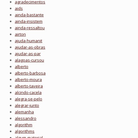
agradecimentos
aids
ainda-bastante
ainda-insistem
ainda-ressaltou
airton
ajuda-humanit
ajudar-as-obras
ajudar-as-par
alagoas-cursou
alberto
alberto-barbosa
alberto-moura
alberto-taveira
alcindo-cacela
alegra-se-pelo
alegrar-junto
alemanha
alessandro
algorithm
algorithms
algum-material