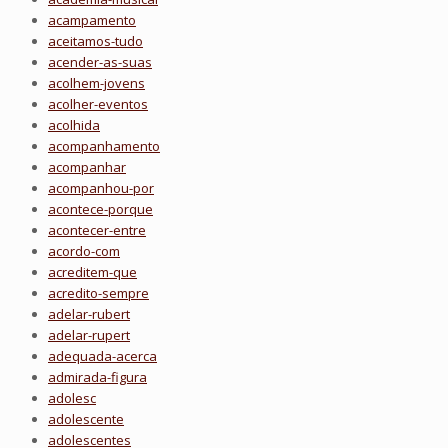
acampamento
aceitamos-tudo
acender-as-suas
acolhem-jovens
acolher-eventos
acolhida
acompanhamento
acompanhar
acompanhou-por
acontece-porque
acontecer-entre
acordo-com
acreditem-que
acredito-sempre
adelar-rubert
adelar-rupert
adequada-acerca
admirada-figura
adolesc
adolescente
adolescentes