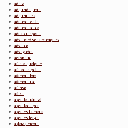
adora
adquirido-junto
adquirir-seu
adriano-brollo
adriano-ciocca
adulto-respons
advanced seo techniques
advento
advogados
aeroporto
afasta-qualquer
afetados-pelas
afirmou-dom
afirmou-que
afonso
africa
agenda-cultural
agendada-por
agentes-humanit
agentes-leigos
aglaia-peixoto