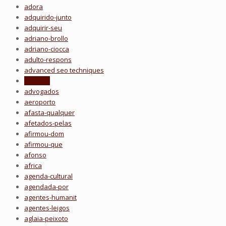
adora
adquirido-junto
adquirir-seu
adriano-brollo
adriano-ciocca
adulto-respons
advanced seo techniques
advento
advogados
aeroporto
afasta-qualquer
afetados-pelas
afirmou-dom
afirmou-que
afonso
africa
agenda-cultural
agendada-por
agentes-humanit
agentes-leigos
aglaia-peixoto