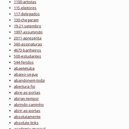
1100-artistas
115-eleitores
117-delegados
130-chegaram
19-21-setembro
1997-assumindo
2011-apresenta
360-assinaturas
4673-banheiros
500-estudantes
544-feridos
abaetetuba
abaixo-segue
abandonem-toda
abertura-foi
abre-as-portas
abrigo-tempor
abrindo-caminho
abrir-as-portas
absolutamente
absolute-links
academia-musical