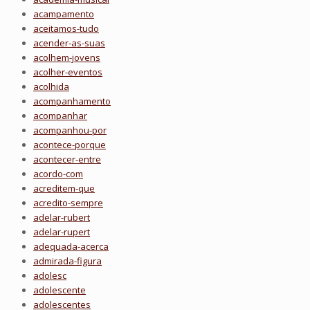
acampamento
aceitamos-tudo
acender-as-suas
acolhem-jovens
acolher-eventos
acolhida
acompanhamento
acompanhar
acompanhou-por
acontece-porque
acontecer-entre
acordo-com
acreditem-que
acredito-sempre
adelar-rubert
adelar-rupert
adequada-acerca
admirada-figura
adolesc
adolescente
adolescentes