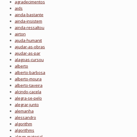
agradecimentos
aids
ainda-bastante
ainda-insistem
ainda-ressaltou
airton
ajuda-humanit
ajudar-as-obras
ajudar-as-par
alagoas-cursou
alberto
alberto-barbosa
alberto-moura
alberto-taveira
alcindo-cacela
alegra-se-pelo
alegrar-junto
alemanha
alessandro
algorithm
algorithms
algum-material