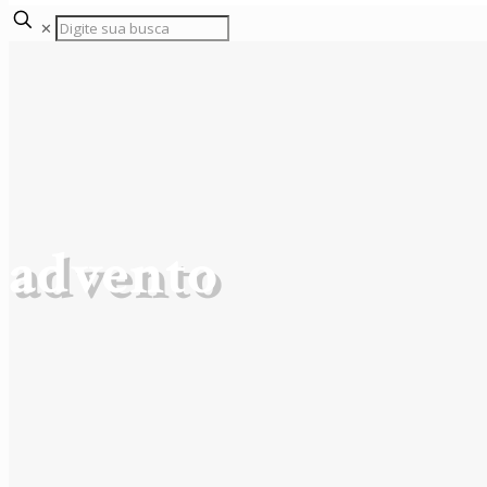
✕
advento