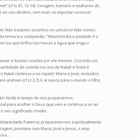
!” (cf Is 41, 13-14). Coragem, homens e mulheres do
ao seu destino, sem mais se importar conosco!
mem: Não estamos sozinhos no universo! Não somos
ta ternura e compaixão: “Misericórdia e piedade é o
mo luz que brilha nas trevas e água que irriga o
ias e ilusões criadas por ele mesmo. Cria todo um
uantidade de comida na ceia de Natal! A festa é
atal continua a se repetir: Maria e José, excluídos
a animais (cf Lc 2,7). E aí nasce para o mundo o Filho
ixão! Ainda é tempo de nos prepararmos
ial para acolher o Deus que veio e continua a vir ao
seu significado cristão.
olidariedade fraterna; preparemo-nos espiritualmente
agem; presépio com Maria, José e Jesus, o anjo
doura…