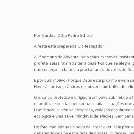
Por: Cardeal Odilo Pedro Scherer
A festa está preparada. E o festejado?
A 3ª semana do Advento inicia com um convite insistente
profeta Isaías falam da terra desértica que se alegra
que começam a falar e a proclamar os louvores de De
E por qual motivo? Porque Deus está próximo e vem salv
Haverá sorrisos, cânticos de louvor e um brilho de feli
O anúncio profético é dirigido a um povo submetido à
específica e nos faz pensar nas muitas situações que
Humilhação, violência, desprezo, violação dos direito
ecológica e uma série infindável de aflições. Sem pen
De fato, não apenas o povo de Israel viveu sem pátria
debatendo-nos na estreiteza de nossas limitações, mas 