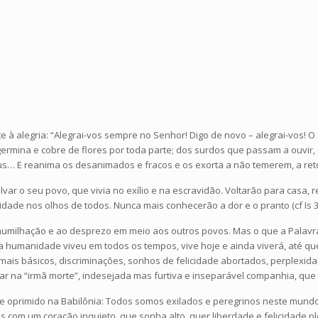
 à alegria: “Alegrai-vos sempre no Senhor! Digo de novo – alegrai-vos! O S
, germina e cobre de flores por toda parte; dos surdos que passam a ouvir
us… E reanima os desanimados e fracos e os exorta a não temerem, a ret
ar o seu povo, que vivia no exílio e na escravidão. Voltarão para casa, r
cidade nos olhos de todos. Nunca mais conhecerão a dor e o pranto (cf Is 35
 humilhação e ao desprezo em meio aos outros povos. Mas o que a Palavra 
 a humanidade viveu em todos os tempos, vive hoje e ainda viverá, até q
s mais básicos, discriminações, sonhos de felicidade abortados, perplexi
sar na “irmã morte”, indesejada mas furtiva e inseparável companhia, qu
 e oprimido na Babilônia: Todos somos exilados e peregrinos neste mundo
com um coração inquieto, que sonha alto, quer liberdade e felicidade ple