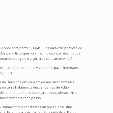
enhor está perto!” (Fl 4,4s). E as palavras poéticas do
, dos paralíticos que pulam como cabritos, dos mudos
omarem coragem e vigor, a se colocarem em pé.
econstruirão a cidade e viverão em paz e liberdade.
,1-6.10).
de Deus nos diz vai além da aplicação histórica
ue na terra habitem os descendentes de Adão:
dade quanto ao futuro, doenças ameaçadoras, crise
e nos espreita a cada passo…
, submetidos a constantes aflições e angústias,
na. Estamos à procura da pátria definitiva. E aqui