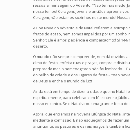
ressoa a mensagem do Advento: “Não tenhas medo, Jacó
nosso tempo! Coragem, jovens e anciãos apreensivos
Coragem, não estamos sozinhos neste mundo! Nossas 
A Boa Nova do Advento e do Natal refletem a antropo
frutos do acaso, nem somos impelidos por um sonho im
Senhor; Ele é amor, paciência e compaixão!” (cf Sl 144
deserto.
O mundo não sempre compreende, nem dá ouvidos a est
clima de festa, enfeita ruas e praças, compra e distr
preparada mas o homenageado não foi lembrado… E conv
do brilho da cidade e dos lugares de festa – “não havia
de Deus e enche o mundo de luz!
Ainda está em tempo de dizer à cidade que no Natal f
espiritualmente, para celebrar com fé e intenso júbilo
nosso encontro. Se o Natal virou uma grande festa do
Agora, que entramos na Novena Litúrgica do Natal, in
mediante a confissão. E não esqueçamos de fazer um b
anunciante, os pastores e os reis magos. E também fi