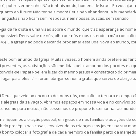
, pobre vermezinho! Não tenhais medo, homens de Israel! Eu vos ajudarei
 quanto ao futuro! Não tenhais medo! Deus não abandonou a humanidade 
angústias não ficam sem resposta, nem nossas buscas, sem sentido.
logia da fé cristã e uma visão sobre o mundo, que traz esperança ao ho
possível: Deus sabe de nós, olha por nós e nos estende a mão com infini
/145). E a Igreja não pode deixar de proclamar esta Boa Nova ao mundo, co
e bom anúncio da Igreja. Muitas vezes, o homem ainda prefere as fantas
ibui presentes, as satisfações são medidas pelo tamanho dos pacotes e a q
ida-se Papai Noel em lugar do menino Jesus! A constatação do primeiro N
 lugar para eles…” – foram abrigar-se numa gruta, que servia de abrigo par
oi Deus que veio ao encontro de todos nós, com infinita ternura e compa
 as alegrias da salvação. Abramos espaços em nossa vida e no convívio soc
 consumo para muitos, não cessemos de propor e testemunhar ao mundo o 
tensifiquemos a oração pessoal, em grupos e nas famílias e as ações de s
elo presépio nas casas, envolvendo as crianças e os jovens na sua mont
ca bonito colocar a fotografia de cada membro da família perto da manje