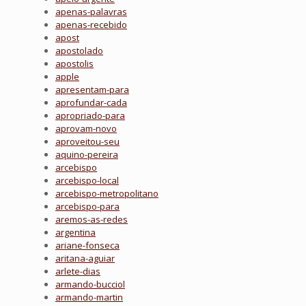
apenas-palavras
apenas-recebido
apost
apostolado
apostolis
apple
apresentam-para
aprofundar-cada
apropriado-para
aprovam-novo
aproveitou-seu
aquino-pereira
arcebispo
arcebispo-local
arcebispo-metropolitano
arcebispo-para
aremos-as-redes
argentina
ariane-fonseca
aritana-aguiar
arlete-dias
armando-bucciol
armando-martin