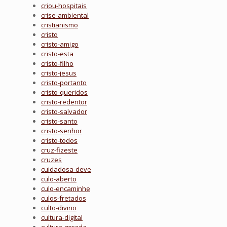
criou-hospitais
crise-ambiental
cristianismo
cristo
cristo-amigo
cristo-esta
cristo-filho
cristo-jesus
cristo-portanto
cristo-queridos
cristo-redentor
cristo-salvador
cristo-santo
cristo-senhor
cristo-todos
cruz-fizeste
cruzes
cuidadosa-deve
culo-aberto
culo-encaminhe
culos-fretados
culto-divino
cultura-digital