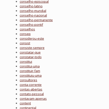
conselho-episcopal
conselho-latino
conselho-mundial
conselho-nacional
conselho-permanente
conselho-pontif
conselhos
consep
considerou-este
consist
consiste-sempre
constatar-que
constatar-todo
constitui
constitui-uma
constituir-fam
constituiu-uma
consultores
conta-corrente
contas-abertas
contato-pessoal
contavam-apenas
content
continental