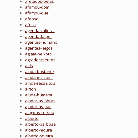
afetados-pelas
afirmou-dom
afirmou-que
afonso
africa
agenda-cultural
agendada-por
agentes-humanit
agentes-leigos
aglaia-peixoto
agradecimentos
aids
ainda-bastante
ainda-insistem
ainda-ressaltou
airton
ajuda-humanit
ajudar-as-obras
ajudar-as-par
alagoas-cursou
alberto
alberto-barbosa
alberto-moura
alberto-taveira