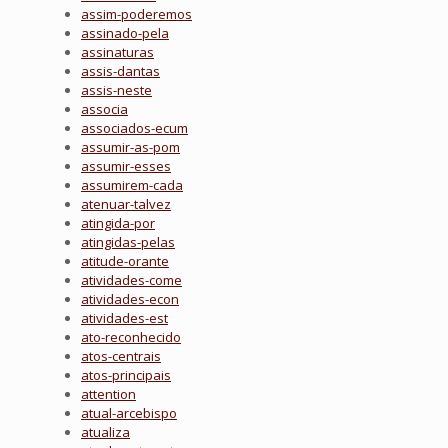
assim-poderemos
assinado-pela
assinaturas
assis-dantas
assis-neste
associa
associados-ecum
assumir-as-pom
assumir-esses
assumirem-cada
atenuar-talvez
atingida-por
atingidas-pelas
atitude-orante
atividades-come
atividades-econ
atividades-est
ato-reconhecido
atos-centrais
atos-principais
attention
atual-arcebispo
atualiza