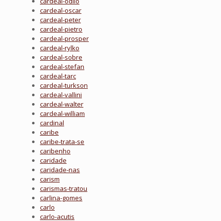
cardeal-odilo
cardeal-oscar
cardeal-peter
cardeal-pietro
cardeal-prosper
cardeal-rylko
cardeal-sobre
cardeal-stefan
cardeal-tarc
cardeal-turkson
cardeal-vallini
cardeal-walter
cardeal-william
cardinal
caribe
caribe-trata-se
caribenho
caridade
caridade-nas
carism
carismas-tratou
carlina-gomes
carlo
carlo-acutis