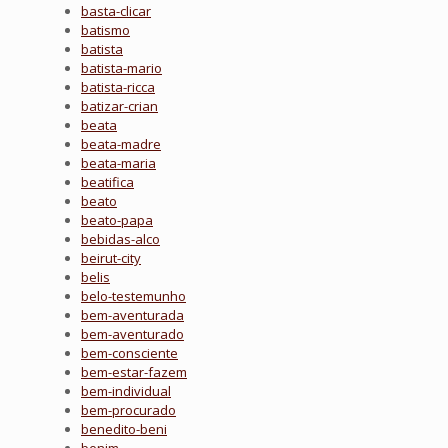
basta-clicar
batismo
batista
batista-mario
batista-ricca
batizar-crian
beata
beata-madre
beata-maria
beatifica
beato
beato-papa
bebidas-alco
beirut-city
belis
belo-testemunho
bem-aventurada
bem-aventurado
bem-consciente
bem-estar-fazem
bem-individual
bem-procurado
benedito-beni