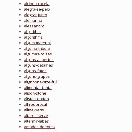
alcindo-cacela
alegra-se-pelo
alegrar-junto
alemanha
alessandro
algorithm
algorithms
algum-material
alguma-tribula
algumas-coisas
alguns-aspectos
alguns-detalhes
alguns-fatos
alguns-grupos
alignnone-size-full
alimentar-tanta
alison-stone
alistair-dutton
all-reciprocal
alline-paris
altares-serve
altermir-labes
amados-doentes