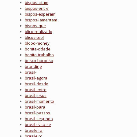
bispos-citam
bispos-entre
bispos-esperam
bispos-lamentam
bispos-que
blico-realizado
blicos-teol
blood-money
bonita-cidade
bonito-trabalho
bosco-barbosa
branding
brasil-
brasil-agora
brasil-desde
brasil-entre
brasil-jesus
brasil-momento
brasil-para
brasil-passos
brasil-segundo
brasil-trata-se
brasileira
brasileiro