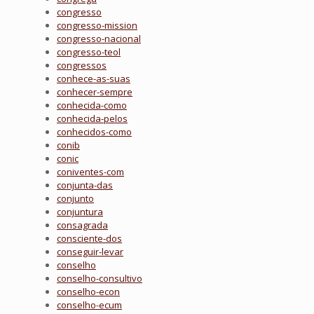
congresso
congresso-mission
congresso-nacional
congresso-teol
congressos
conhece-as-suas
conhecer-sempre
conhecida-como
conhecida-pelos
conhecidos-como
conib
conic
coniventes-com
conjunta-das
conjunto
conjuntura
consagrada
consciente-dos
conseguir-levar
conselho
conselho-consultivo
conselho-econ
conselho-ecum