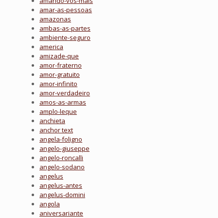
amando-vos-mais
amar-as-pessoas
amazonas
ambas-as-partes
ambiente-seguro
america
amizade-que
amor-fraterno
amor-gratuito
amor-infinito
amor-verdadeiro
amos-as-armas
amplo-leque
anchieta
anchor text
angela-foligno
angelo-giuseppe
angelo-roncalli
angelo-sodano
angelus
angelus-antes
angelus-domini
angola
aniversariante