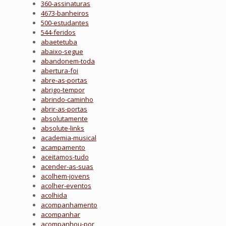
360-assinaturas
4673-banheiros
500-estudantes
544-feridos
abaetetuba
abaixo-segue
abandonem-toda
abertura-foi
abre-as-portas
abrigo-tempor
abrindo-caminho
abrir-as-portas
absolutamente
absolute-links
academia-musical
acampamento
aceitamos-tudo
acender-as-suas
acolhem-jovens
acolher-eventos
acolhida
acompanhamento
acompanhar
acompanhou-por