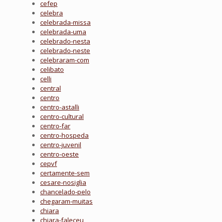
cefep
celebra
celebrada-missa
celebrada-uma
celebrado-nesta
celebrado-neste
celebraram-com
celibato
celli
central
centro
centro-astalli
centro-cultural
centro-far
centro-hospeda
centro-juvenil
centro-oeste
cepvf
certamente-sem
cesare-nosiglia
chancelado-pelo
chegaram-muitas
chiara
chiara-faleceu