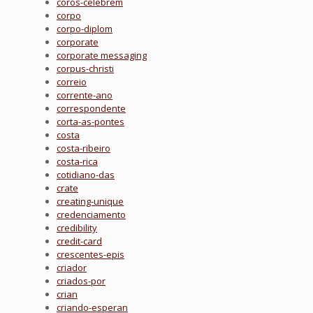
coros-celebrem
corpo
corpo-diplom
corporate
corporate messaging
corpus-christi
correio
corrente-ano
correspondente
corta-as-pontes
costa
costa-ribeiro
costa-rica
cotidiano-das
crate
creating-unique
credenciamento
credibility
credit-card
crescentes-epis
criador
criados-por
crian
criando-esperan