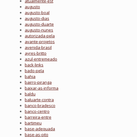
atualmente-est
augusto
augusto-boal
augusto-dias
augusto-duarte
augusto-nunes
autorizada-pela
avante-projetos
avenida-brasil
ayres-britto
azul-entremeado
back-links
bado-pela
bahia
bairro-piranga
baixar-as-informa
baldu
baluarte-contra
banco-bradesco
banco-centro
barreira-entre
bartimeu
base-adequada
base-as-oito