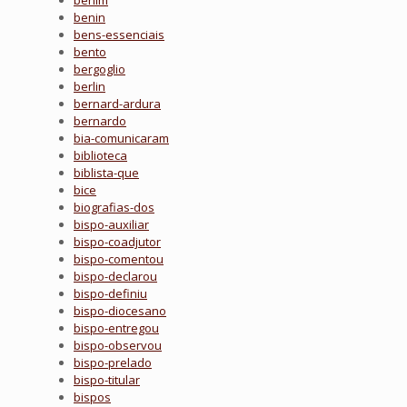
benim
benin
bens-essenciais
bento
bergoglio
berlin
bernard-ardura
bernardo
bia-comunicaram
biblioteca
biblista-que
bice
biografias-dos
bispo-auxiliar
bispo-coadjutor
bispo-comentou
bispo-declarou
bispo-definiu
bispo-diocesano
bispo-entregou
bispo-observou
bispo-prelado
bispo-titular
bispos