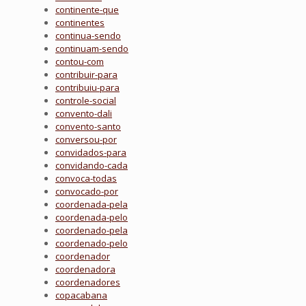
continente-que
continentes
continua-sendo
continuam-sendo
contou-com
contribuir-para
contribuiu-para
controle-social
convento-dali
convento-santo
conversou-por
convidados-para
convidando-cada
convoca-todas
convocado-por
coordenada-pela
coordenada-pelo
coordenado-pela
coordenado-pelo
coordenador
coordenadora
coordenadores
copacabana