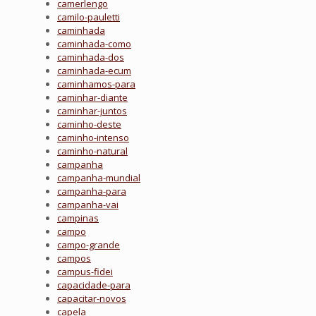
camerlengo
camilo-pauletti
caminhada
caminhada-como
caminhada-dos
caminhada-ecum
caminhamos-para
caminhar-diante
caminhar-juntos
caminho-deste
caminho-intenso
caminho-natural
campanha
campanha-mundial
campanha-para
campanha-vai
campinas
campo
campo-grande
campos
campus-fidei
capacidade-para
capacitar-novos
capela