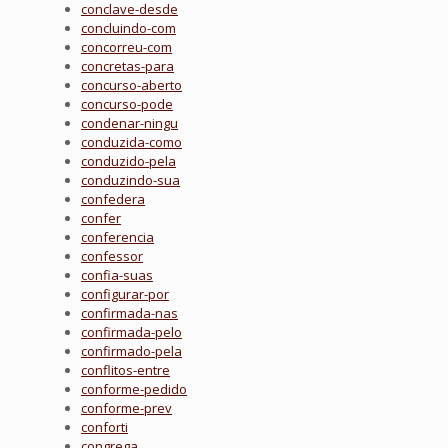
conclave-desde
concluindo-com
concorreu-com
concretas-para
concurso-aberto
concurso-pode
condenar-ningu
conduzida-como
conduzido-pela
conduzindo-sua
confedera
confer
conferencia
confessor
confia-suas
configurar-por
confirmada-nas
confirmada-pelo
confirmado-pela
conflitos-entre
conforme-pedido
conforme-prev
conforti
congrega