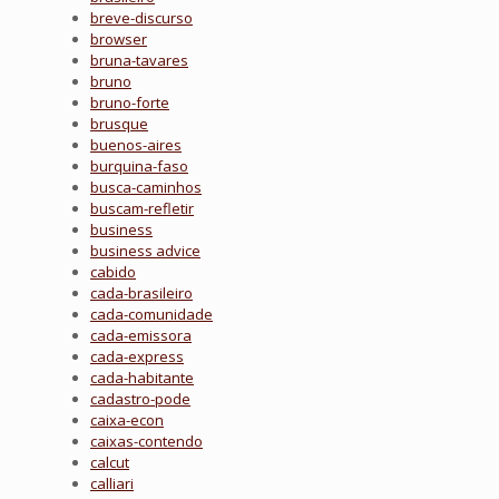
breve-discurso
browser
bruna-tavares
bruno
bruno-forte
brusque
buenos-aires
burquina-faso
busca-caminhos
buscam-refletir
business
business advice
cabido
cada-brasileiro
cada-comunidade
cada-emissora
cada-express
cada-habitante
cadastro-pode
caixa-econ
caixas-contendo
calcut
calliari