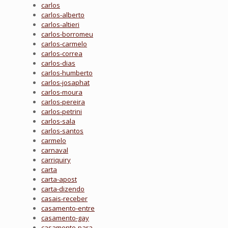
carlos
carlos-alberto
carlos-altieri
carlos-borromeu
carlos-carmelo
carlos-correa
carlos-dias
carlos-humberto
carlos-josaphat
carlos-moura
carlos-pereira
carlos-petrini
carlos-sala
carlos-santos
carmelo
carnaval
carriquiry
carta
carta-apost
carta-dizendo
casais-receber
casamento-entre
casamento-gay
casamento-para