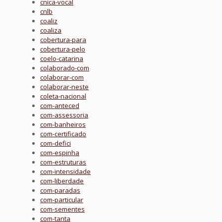
cnica-vocal
cnlb
coaliz
coaliza
cobertura-para
cobertura-pelo
coelo-catarina
colaborado-com
colaborar-com
colaborar-neste
coleta-nacional
com-anteced
com-assessoria
com-banheiros
com-certificado
com-defici
com-espinha
com-estruturas
com-intensidade
com-liberdade
com-paradas
com-particular
com-sementes
com-tanta