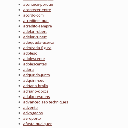
acontece-porque
acontecer-entre
acordo-com
acreditem-que
acredito-sempre
adelar-rubert
adelar-rupert
adequada-acerca
admirada-figura
adolesc
adolescente
adolescentes
adora
adquirido-junto
adquirir-seu
adriano-brollo
adriano-ciocca
adulto-respons
advanced seo techniques
advento
advogados
aeroporto
afasta-qualquer