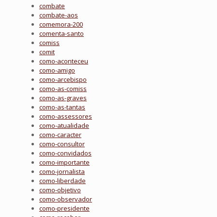
combate
combate-aos
comemora-200
comenta-santo
comiss
comit
como-aconteceu
como-amigo
como-arcebispo
como-as-comiss
como-as-graves
como-as-tantas
como-assessores
como-atualidade
como-caracter
como-consultor
como-convidados
como-importante
como-jornalista
como-liberdade
como-objetivo
como-observador
como-presidente