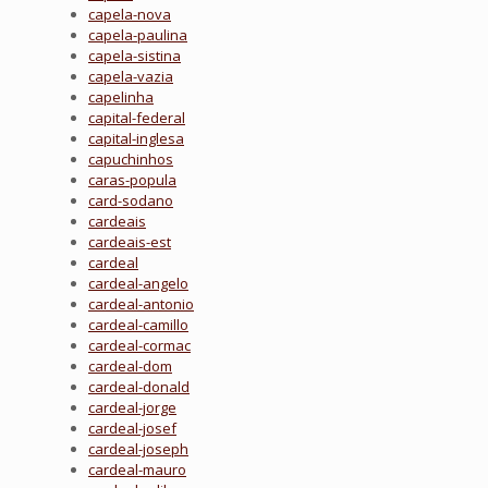
capela-nova
capela-paulina
capela-sistina
capela-vazia
capelinha
capital-federal
capital-inglesa
capuchinhos
caras-popula
card-sodano
cardeais
cardeais-est
cardeal
cardeal-angelo
cardeal-antonio
cardeal-camillo
cardeal-cormac
cardeal-dom
cardeal-donald
cardeal-jorge
cardeal-josef
cardeal-joseph
cardeal-mauro