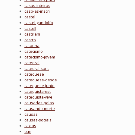
casas-inteiras
caso-as-inscri
castel
castel-gandolfo
castell
castriani
castro
catarina
catecismo
catecismo-jovem
catedral
catedral-sant
catequese
catequese-desde
catequese-junto
catequista-est
catequista-vive
causadas-pelas
causando-morte
causas
causas-sociais
caxias
ccm