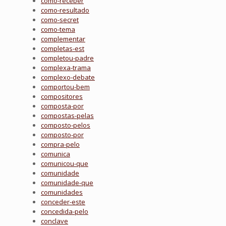
como-receber
como-resultado
como-secret
como-tema
complementar
completas-est
completou-padre
complexa-trama
complexo-debate
comportou-bem
compositores
composta-por
compostas-pelas
composto-pelos
composto-por
compra-pelo
comunica
comunicou-que
comunidade
comunidade-que
comunidades
conceder-este
concedida-pelo
conclave