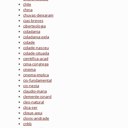
chile
china
chuvas-deixaram
cias-breves
ciberteologia
cidadania
cidadania-pela
cidade
cidade-nasceu
cidade-situada
cientifica-acad
cima-congrega
cinema
cinema-implica
cio-fundamental
cio-nesta
claudio-maria
clemente-isnard
cleo-natural
clica-ser
clique-aqui
clovis-andrade
cnbb