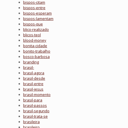
bispos-citam
bispos-entre
bispos-esperam
bispos-lamentam
bispos-que
blico-realizado
blicos-teol
blood-money
bonita-cidade
bonito-trabalho
bosco-barbosa
branding
brasil-
brasil-agora
brasil-desde
brasil-entre
brasil-jesus
brasil-momento
brasil-para
brasil-passos
brasil-segundo
brasil-trata-se
brasileira
brasileiro