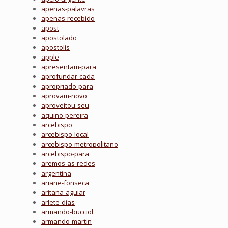
apenas-palavras
apenas-recebido
apost
apostolado
apostolis
apple
apresentam-para
aprofundar-cada
apropriado-para
aprovam-novo
aproveitou-seu
aquino-pereira
arcebispo
arcebispo-local
arcebispo-metropolitano
arcebispo-para
aremos-as-redes
argentina
ariane-fonseca
aritana-aguiar
arlete-dias
armando-bucciol
armando-martin