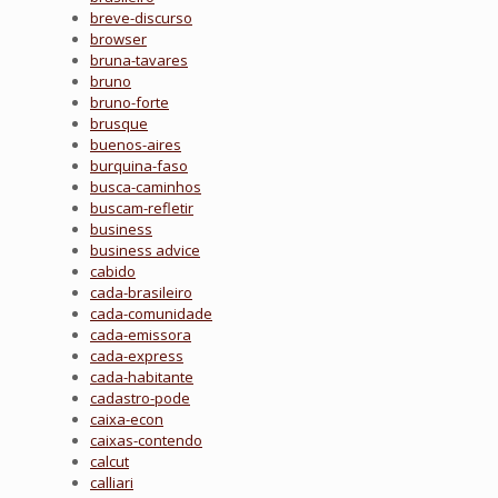
breve-discurso
browser
bruna-tavares
bruno
bruno-forte
brusque
buenos-aires
burquina-faso
busca-caminhos
buscam-refletir
business
business advice
cabido
cada-brasileiro
cada-comunidade
cada-emissora
cada-express
cada-habitante
cadastro-pode
caixa-econ
caixas-contendo
calcut
calliari