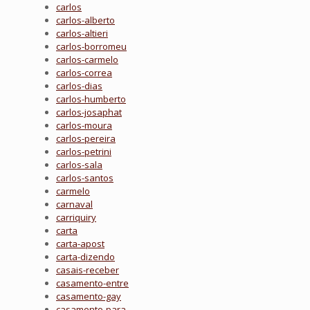
carlos
carlos-alberto
carlos-altieri
carlos-borromeu
carlos-carmelo
carlos-correa
carlos-dias
carlos-humberto
carlos-josaphat
carlos-moura
carlos-pereira
carlos-petrini
carlos-sala
carlos-santos
carmelo
carnaval
carriquiry
carta
carta-apost
carta-dizendo
casais-receber
casamento-entre
casamento-gay
casamento-para