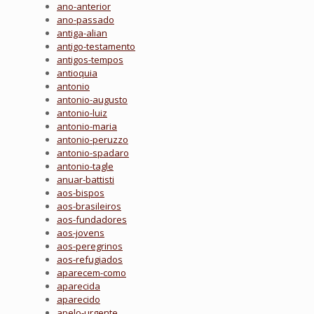
ano-anterior
ano-passado
antiga-alian
antigo-testamento
antigos-tempos
antioquia
antonio
antonio-augusto
antonio-luiz
antonio-maria
antonio-peruzzo
antonio-spadaro
antonio-tagle
anuar-battisti
aos-bispos
aos-brasileiros
aos-fundadores
aos-jovens
aos-peregrinos
aos-refugiados
aparecem-como
aparecida
aparecido
apelo-urgente