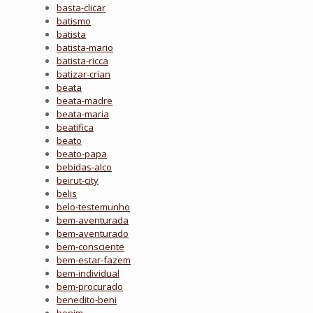
basta-clicar
batismo
batista
batista-mario
batista-ricca
batizar-crian
beata
beata-madre
beata-maria
beatifica
beato
beato-papa
bebidas-alco
beirut-city
belis
belo-testemunho
bem-aventurada
bem-aventurado
bem-consciente
bem-estar-fazem
bem-individual
bem-procurado
benedito-beni