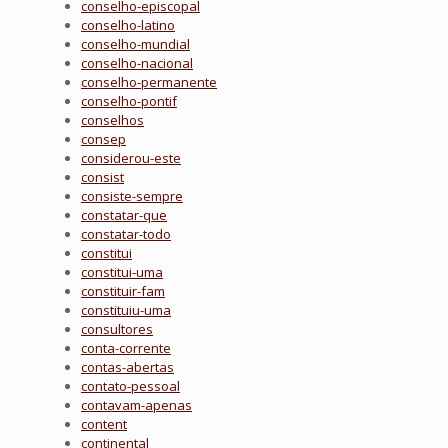
conselho-episcopal
conselho-latino
conselho-mundial
conselho-nacional
conselho-permanente
conselho-pontif
conselhos
consep
considerou-este
consist
consiste-sempre
constatar-que
constatar-todo
constitui
constitui-uma
constituir-fam
constituiu-uma
consultores
conta-corrente
contas-abertas
contato-pessoal
contavam-apenas
content
continental