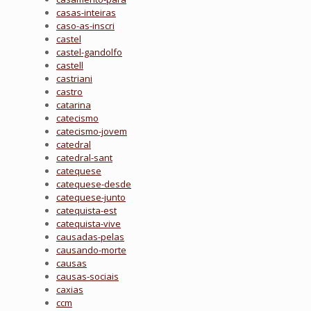
casas-inteiras
caso-as-inscri
castel
castel-gandolfo
castell
castriani
castro
catarina
catecismo
catecismo-jovem
catedral
catedral-sant
catequese
catequese-desde
catequese-junto
catequista-est
catequista-vive
causadas-pelas
causando-morte
causas
causas-sociais
caxias
ccm