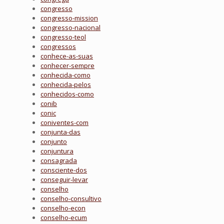
congresso
congresso-mission
congresso-nacional
congresso-teol
congressos
conhece-as-suas
conhecer-sempre
conhecida-como
conhecida-pelos
conhecidos-como
conib
conic
coniventes-com
conjunta-das
conjunto
conjuntura
consagrada
consciente-dos
conseguir-levar
conselho
conselho-consultivo
conselho-econ
conselho-ecum