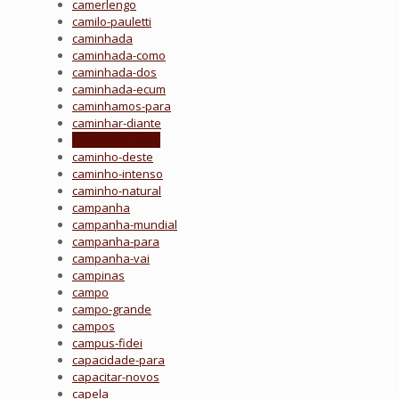
camerlengo
camilo-pauletti
caminhada
caminhada-como
caminhada-dos
caminhada-ecum
caminhamos-para
caminhar-diante
caminhar-juntos
caminho-deste
caminho-intenso
caminho-natural
campanha
campanha-mundial
campanha-para
campanha-vai
campinas
campo
campo-grande
campos
campus-fidei
capacidade-para
capacitar-novos
capela