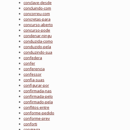
conclave-desde
concluindo-com
concorreu-com
concretas-para
concurso-aberto
concurso-pode
condenar-ningu
conduzida-como
conduzido-pela
conduzindo-sua
confedera
confer
conferencia
confessor
confia-suas
configurar-por
confirmada-nas
confirmada-pelo
confirmado-pela
conflitos-entre
conforme-pedido
conforme-prev
conforti
congrega