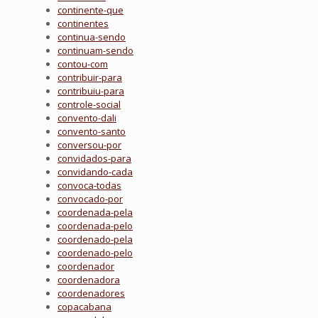
continente-que
continentes
continua-sendo
continuam-sendo
contou-com
contribuir-para
contribuiu-para
controle-social
convento-dali
convento-santo
conversou-por
convidados-para
convidando-cada
convoca-todas
convocado-por
coordenada-pela
coordenada-pelo
coordenado-pela
coordenado-pelo
coordenador
coordenadora
coordenadores
copacabana