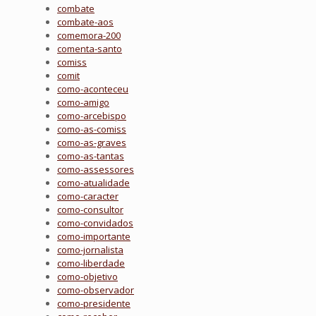
combate
combate-aos
comemora-200
comenta-santo
comiss
comit
como-aconteceu
como-amigo
como-arcebispo
como-as-comiss
como-as-graves
como-as-tantas
como-assessores
como-atualidade
como-caracter
como-consultor
como-convidados
como-importante
como-jornalista
como-liberdade
como-objetivo
como-observador
como-presidente