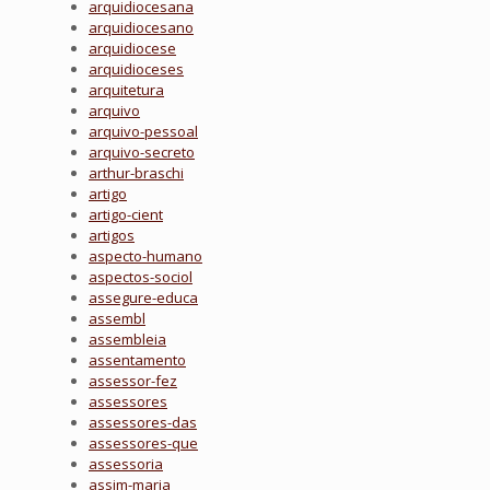
arquidiocesana
arquidiocesano
arquidiocese
arquidioceses
arquitetura
arquivo
arquivo-pessoal
arquivo-secreto
arthur-braschi
artigo
artigo-cient
artigos
aspecto-humano
aspectos-sociol
assegure-educa
assembl
assembleia
assentamento
assessor-fez
assessores
assessores-das
assessores-que
assessoria
assim-maria