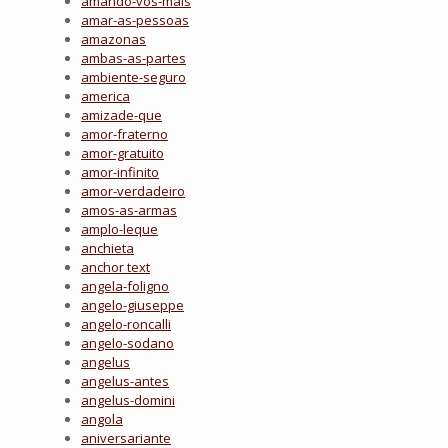
amando-vos-mais
amar-as-pessoas
amazonas
ambas-as-partes
ambiente-seguro
america
amizade-que
amor-fraterno
amor-gratuito
amor-infinito
amor-verdadeiro
amos-as-armas
amplo-leque
anchieta
anchor text
angela-foligno
angelo-giuseppe
angelo-roncalli
angelo-sodano
angelus
angelus-antes
angelus-domini
angola
aniversariante