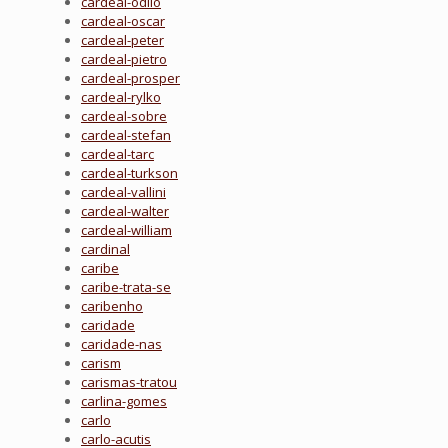
cardeal-odilo
cardeal-oscar
cardeal-peter
cardeal-pietro
cardeal-prosper
cardeal-rylko
cardeal-sobre
cardeal-stefan
cardeal-tarc
cardeal-turkson
cardeal-vallini
cardeal-walter
cardeal-william
cardinal
caribe
caribe-trata-se
caribenho
caridade
caridade-nas
carism
carismas-tratou
carlina-gomes
carlo
carlo-acutis