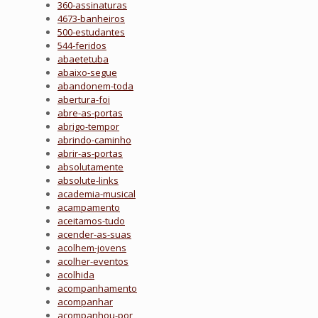
360-assinaturas
4673-banheiros
500-estudantes
544-feridos
abaetetuba
abaixo-segue
abandonem-toda
abertura-foi
abre-as-portas
abrigo-tempor
abrindo-caminho
abrir-as-portas
absolutamente
absolute-links
academia-musical
acampamento
aceitamos-tudo
acender-as-suas
acolhem-jovens
acolher-eventos
acolhida
acompanhamento
acompanhar
acompanhou-por