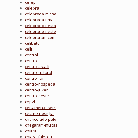
cefep
celebra
celebrada-missa
celebrada-uma
celebrado-nesta
celebrado-neste
celebraram-com
celibato
celli
central
centro
centro-astalli
centro-cultural
centro-far
centro-hospeda
centro-juvenil
centro-oeste
cepvf
certamente-sem
cesare-nosiglia
chancelado-pelo
chegaram-muitas
chiara
chiara-faleceu