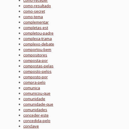
como-receber
como-resultado
como-secret
como-tema
complementar
completas-est
completou-padre
complexa-trama
complexo-debate
comportou-bem
compositores
composta-por
compostas-pelas
composto-pelos
composto-por
compra-pelo
comunica
comunicou-que
comunidade
comunidade-que
comunidades
conceder-este
concedida-pelo
conclave