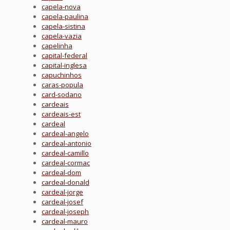
capela-nova
capela-paulina
capela-sistina
capela-vazia
capelinha
capital-federal
capital-inglesa
capuchinhos
caras-popula
card-sodano
cardeais
cardeais-est
cardeal
cardeal-angelo
cardeal-antonio
cardeal-camillo
cardeal-cormac
cardeal-dom
cardeal-donald
cardeal-jorge
cardeal-josef
cardeal-joseph
cardeal-mauro