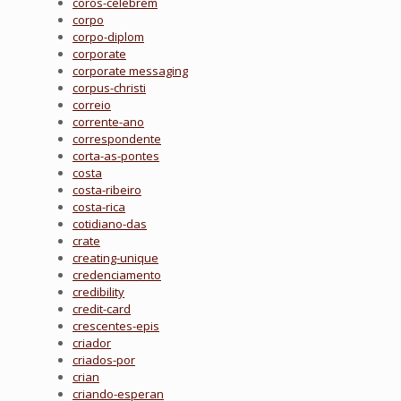
coros-celebrem
corpo
corpo-diplom
corporate
corporate messaging
corpus-christi
correio
corrente-ano
correspondente
corta-as-pontes
costa
costa-ribeiro
costa-rica
cotidiano-das
crate
creating-unique
credenciamento
credibility
credit-card
crescentes-epis
criador
criados-por
crian
criando-esperan