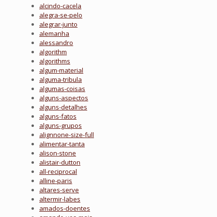
alcindo-cacela
alegra-se-pelo
alegrar-junto
alemanha
alessandro
algorithm
algorithms
algum-material
alguma-tribula
algumas-coisas
alguns-aspectos
alguns-detalhes
alguns-fatos
alguns-grupos
alignnone-size-full
alimentar-tanta
alison-stone
alistair-dutton
all-reciprocal
alline-paris
altares-serve
altermir-labes
amados-doentes