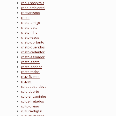
criou-hospitais
crise-ambiental
cristianismo
cristo
cristo-amigo
cristo-esta
cristo-filho
cristo-jesus
cristo-portanto
cristo-queridos
cristo-redentor
cristo-salvador
cristo-santo
cristo-senhor
cristo-todos
cruz-fizeste
cruzes
cuidadosa-deve
culo-aberto
culo-encaminhe
culos-fretados
culto-divino
cultura-digital