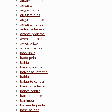
atualmente-est
augusto
augusto-boal
augusto-dias
augusto-duarte
augusto-nunes
autorizada-pela
avante-projetos
avenida-brasil
ayres-britto
azul-entremeado
back-links
bado-pela
bahia
bairro-piranga
baixar-as-informa
baldu
baluarte-contra
banco-bradesco
banco-centro
barreira-entre
bartimeu
base-adequada
base-as-oito