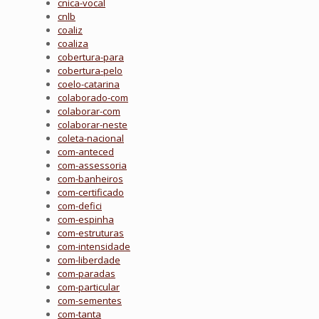
cnica-vocal
cnlb
coaliz
coaliza
cobertura-para
cobertura-pelo
coelo-catarina
colaborado-com
colaborar-com
colaborar-neste
coleta-nacional
com-anteced
com-assessoria
com-banheiros
com-certificado
com-defici
com-espinha
com-estruturas
com-intensidade
com-liberdade
com-paradas
com-particular
com-sementes
com-tanta