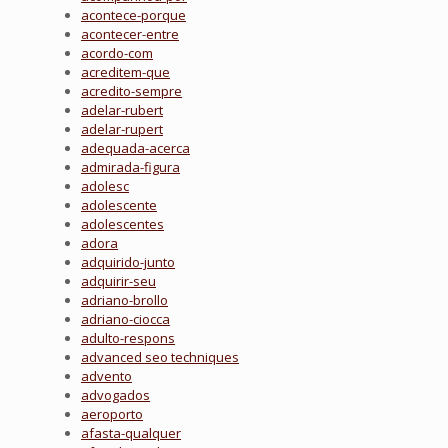
acontece-porque
acontecer-entre
acordo-com
acreditem-que
acredito-sempre
adelar-rubert
adelar-rupert
adequada-acerca
admirada-figura
adolesc
adolescente
adolescentes
adora
adquirido-junto
adquirir-seu
adriano-brollo
adriano-ciocca
adulto-respons
advanced seo techniques
advento
advogados
aeroporto
afasta-qualquer