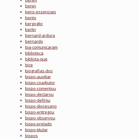
benim
benin
bens-essenciais
bento
bergoglio
berlin
bernard-ardura
bernardo
bia-comunicaram
biblioteca
biblista-que
bice
biografias-dos
bispo-auxiliar
bispo-coadjutor
bispo-comentou
bispo-declarou
bispo-definiu
bispo-diocesano
bispo-entregou
bispo-observou
bispo-prelado
bispo-titular
bispos