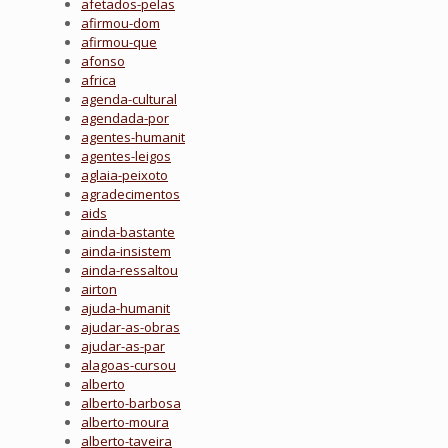
afetados-pelas
afirmou-dom
afirmou-que
afonso
africa
agenda-cultural
agendada-por
agentes-humanit
agentes-leigos
aglaia-peixoto
agradecimentos
aids
ainda-bastante
ainda-insistem
ainda-ressaltou
airton
ajuda-humanit
ajudar-as-obras
ajudar-as-par
alagoas-cursou
alberto
alberto-barbosa
alberto-moura
alberto-taveira