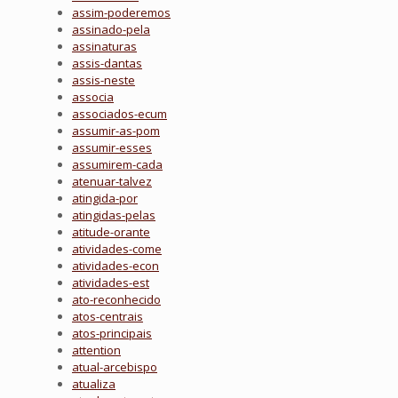
assim-poderemos
assinado-pela
assinaturas
assis-dantas
assis-neste
associa
associados-ecum
assumir-as-pom
assumir-esses
assumirem-cada
atenuar-talvez
atingida-por
atingidas-pelas
atitude-orante
atividades-come
atividades-econ
atividades-est
ato-reconhecido
atos-centrais
atos-principais
attention
atual-arcebispo
atualiza