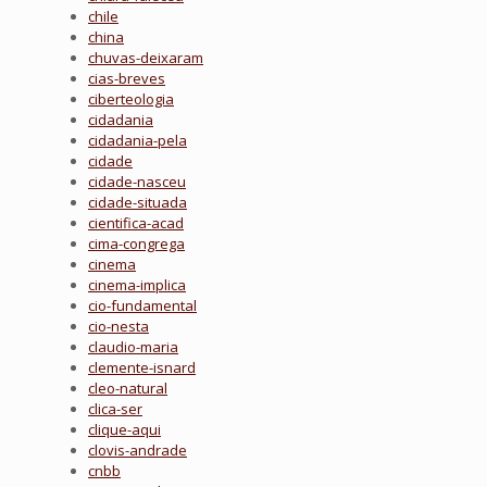
chile
china
chuvas-deixaram
cias-breves
ciberteologia
cidadania
cidadania-pela
cidade
cidade-nasceu
cidade-situada
cientifica-acad
cima-congrega
cinema
cinema-implica
cio-fundamental
cio-nesta
claudio-maria
clemente-isnard
cleo-natural
clica-ser
clique-aqui
clovis-andrade
cnbb