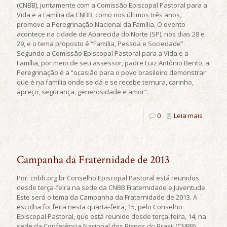
(CNBB), juntamente com a Comissão Episcopal Pastoral para a
Vida e a Família da CNBB, como nos últimos três anos,
promove a Peregrinação Nacional da Família. O evento
acontece na cidade de Aparecida do Norte (SP), nos dias 28 e
29, e o tema proposto é “Família, Pessoa e Sociedade”.
Segundo a Comissão Episcopal Pastoral para a Vida e a
Família, por meio de seu assessor, padre Luiz Antônio Bento, a
Peregrinação é a “ocasião para o povo brasileiro demonstrar
que é na família onde se dá e se recebe ternura, carinho,
apreço, segurança, generosidade e amor”.
0
Leia mais
Campanha da Fraternidade de 2013
Por: cnbb.org.br Conselho Episcopal Pastoral está reunidos
desde terça-feira na sede da CNBB Fraternidade e Juventude.
Este será o tema da Campanha da Fraternidade de 2013. A
escolha foi feita nesta quarta-feira, 15, pelo Conselho
Episcopal Pastoral, que está reunido desde terça-feira, 14, na
sede da Conferência Nacional dos Bispos do Brasil (CNBB)