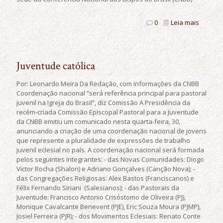
0
Leia mais
Juventude católica
Por: Leonardo Meira Da Redação, com informações da CNBB
Coordenação nacional ”será referência principal para pastoral
juvenil na Igreja do Brasil”, diz Comissão A Presidência da
recém-criada Comissão Episcopal Pastoral para a Juventude
da CNBB emitiu um comunicado nesta quarta-feira, 30,
anunciando a criação de uma coordenação nacional de jovens
que represente a pluralidade de expressões de trabalho
juvenil eclesial no país. A coordenação nacional será formada
pelos seguintes integrantes: - das Novas Comunidades: Diogo
Victor Rocha (Shalon) e Adriano Gonçalves (Canção Nova); -
das Congregações Religiosas: Alex Bastos (Franciscanos) e
Félix Fernando Siriani (Salesianos); - das Pastorais da
Juventude: Francisco Antonio Crisóstomo de Oliveira (PJ),
Monique Cavalcante Benevent (PJE), Eric Souza Moura (PJMP),
Josiel Ferreira (PJR); - dos Movimentos Eclesiais: Renato Conte