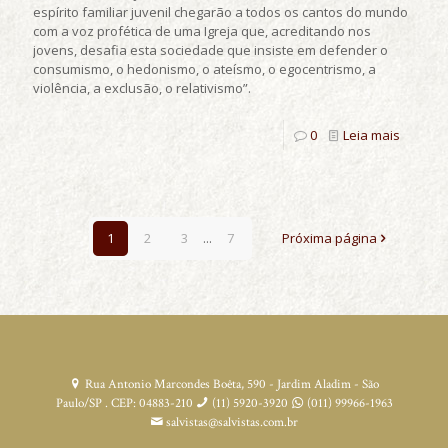
espírito familiar juvenil chegarão a todos os cantos do mundo
com a voz profética de uma Igreja que, acreditando nos
jovens, desafia esta sociedade que insiste em defender o
consumismo, o hedonismo, o ateísmo, o egocentrismo, a
violência, a exclusão, o relativismo”.
0
Leia mais
1
2
3
...
7
Próxima página
Rua Antonio Marcondes Boêta, 590 - Jardim Aladim - São
Paulo/SP . CEP: 04883-210
(11) 5920-3920
(011) 99966-1963
salvistas@salvistas.com.br