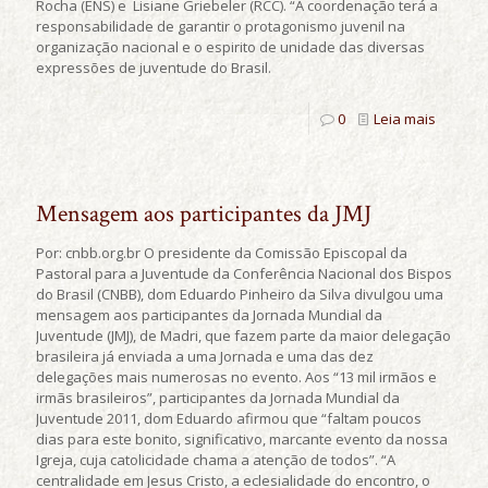
Rocha (ENS) e Lisiane Griebeler (RCC). “A coordenação terá a
responsabilidade de garantir o protagonismo juvenil na
organização nacional e o espirito de unidade das diversas
expressões de juventude do Brasil.
0
Leia mais
Mensagem aos participantes da JMJ
Por: cnbb.org.br O presidente da Comissão Episcopal da
Pastoral para a Juventude da Conferência Nacional dos Bispos
do Brasil (CNBB), dom Eduardo Pinheiro da Silva divulgou uma
mensagem aos participantes da Jornada Mundial da
Juventude (JMJ), de Madri, que fazem parte da maior delegação
brasileira já enviada a uma Jornada e uma das dez
delegações mais numerosas no evento. Aos “13 mil irmãos e
irmãs brasileiros”, participantes da Jornada Mundial da
Juventude 2011, dom Eduardo afirmou que “faltam poucos
dias para este bonito, significativo, marcante evento da nossa
Igreja, cuja catolicidade chama a atenção de todos”. “A
centralidade em Jesus Cristo, a eclesialidade do encontro, o