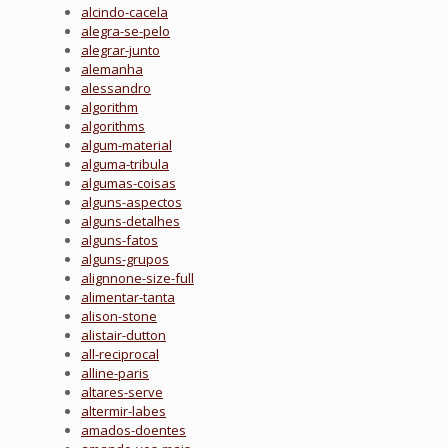
alcindo-cacela
alegra-se-pelo
alegrar-junto
alemanha
alessandro
algorithm
algorithms
algum-material
alguma-tribula
algumas-coisas
alguns-aspectos
alguns-detalhes
alguns-fatos
alguns-grupos
alignnone-size-full
alimentar-tanta
alison-stone
alistair-dutton
all-reciprocal
alline-paris
altares-serve
altermir-labes
amados-doentes