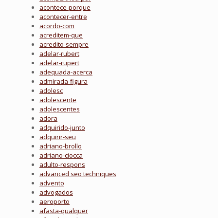
acontece-porque
acontecer-entre
acordo-com
acreditem-que
acredito-sempre
adelar-rubert
adelar-rupert
adequada-acerca
admirada-figura
adolesc
adolescente
adolescentes
adora
adquirido-junto
adquirir-seu
adriano-brollo
adriano-ciocca
adulto-respons
advanced seo techniques
advento
advogados
aeroporto
afasta-qualquer