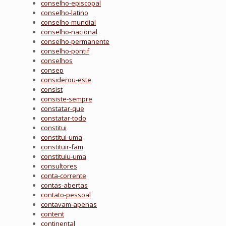
conselho-episcopal
conselho-latino
conselho-mundial
conselho-nacional
conselho-permanente
conselho-pontif
conselhos
consep
considerou-este
consist
consiste-sempre
constatar-que
constatar-todo
constitui
constitui-uma
constituir-fam
constituiu-uma
consultores
conta-corrente
contas-abertas
contato-pessoal
contavam-apenas
content
continental