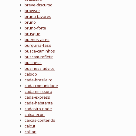
breve-discurso
browser
bruna-tavares
bruno
bruno-forte
brusque
buenos-aires
burquina-faso
busca-caminhos
buscam-refletir
business
business advice
cabido
cada-brasileiro
cada-comunidade
cada-emissora
cada-express
cada-habitante
cadastro-pode
caixa-econ
caixas-contendo
calcut
calliari