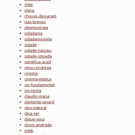
chile
china
chuvas-deixaram
cias-breves
ciberteologia
cidadania
cidadania-pela
cidade
cidade-nasceu
cidade-situada
cientifica-acad
cima-congrega
cinema
cinema-implica
cio-fundamental
cio-nesta
claudio-maria
clemente-isnard
cleo-natural
clica-ser
clique-aqui
clovis-andrade
cnbb