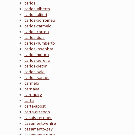
carlos
carlos-alberto
carlos-altieri
carlos-borromeu
carlos-carmelo
carlos-correa
carlos-dias
carlos-humberto
carlos-josaphat
carlos-moura
carlos-pereira
carlos-petrini
carlos-sala
carlos-santos
carmelo
carnaval
carriquiry
carta
carta-apost
carta-dizendo
casais-receber
casamento-entre
casamento-gay
casamento-para