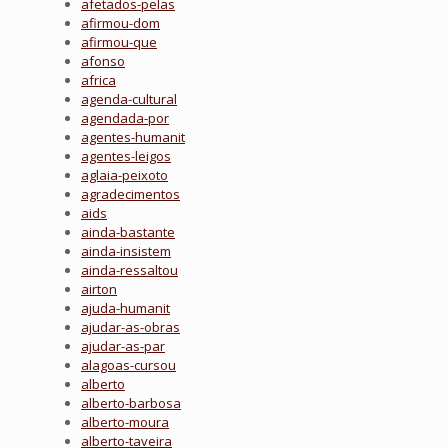
afetados-pelas
afirmou-dom
afirmou-que
afonso
africa
agenda-cultural
agendada-por
agentes-humanit
agentes-leigos
aglaia-peixoto
agradecimentos
aids
ainda-bastante
ainda-insistem
ainda-ressaltou
airton
ajuda-humanit
ajudar-as-obras
ajudar-as-par
alagoas-cursou
alberto
alberto-barbosa
alberto-moura
alberto-taveira