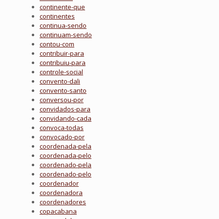
continente-que
continentes
continua-sendo
continuam-sendo
contou-com
contribuir-para
contribuiu-para
controle-social
convento-dali
convento-santo
conversou-por
convidados-para
convidando-cada
convoca-todas
convocado-por
coordenada-pela
coordenada-pelo
coordenado-pela
coordenado-pelo
coordenador
coordenadora
coordenadores
copacabana