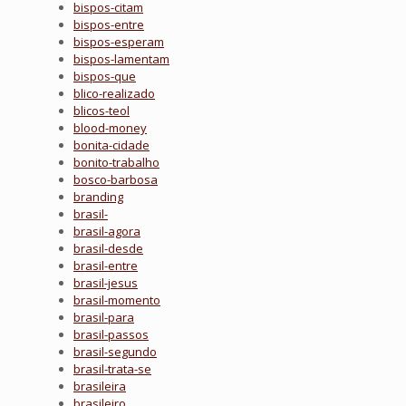
bispos-citam
bispos-entre
bispos-esperam
bispos-lamentam
bispos-que
blico-realizado
blicos-teol
blood-money
bonita-cidade
bonito-trabalho
bosco-barbosa
branding
brasil-
brasil-agora
brasil-desde
brasil-entre
brasil-jesus
brasil-momento
brasil-para
brasil-passos
brasil-segundo
brasil-trata-se
brasileira
brasileiro