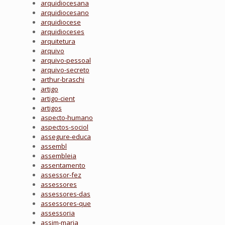
arquidiocesana
arquidiocesano
arquidiocese
arquidioceses
arquitetura
arquivo
arquivo-pessoal
arquivo-secreto
arthur-braschi
artigo
artigo-cient
artigos
aspecto-humano
aspectos-sociol
assegure-educa
assembl
assembleia
assentamento
assessor-fez
assessores
assessores-das
assessores-que
assessoria
assim-maria