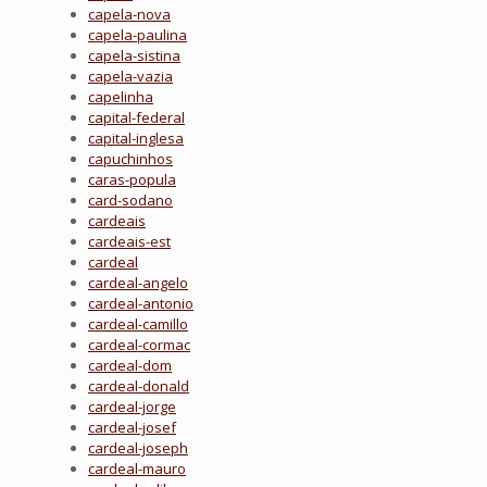
capela-nova
capela-paulina
capela-sistina
capela-vazia
capelinha
capital-federal
capital-inglesa
capuchinhos
caras-popula
card-sodano
cardeais
cardeais-est
cardeal
cardeal-angelo
cardeal-antonio
cardeal-camillo
cardeal-cormac
cardeal-dom
cardeal-donald
cardeal-jorge
cardeal-josef
cardeal-joseph
cardeal-mauro