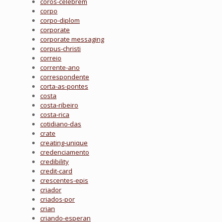
coros-celebrem
corpo
corpo-diplom
corporate
corporate messaging
corpus-christi
correio
corrente-ano
correspondente
corta-as-pontes
costa
costa-ribeiro
costa-rica
cotidiano-das
crate
creating-unique
credenciamento
credibility
credit-card
crescentes-epis
criador
criados-por
crian
criando-esperan