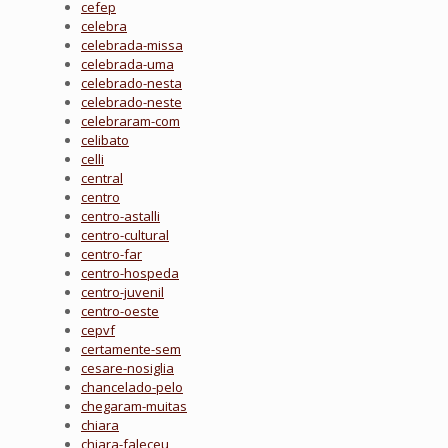
cefep
celebra
celebrada-missa
celebrada-uma
celebrado-nesta
celebrado-neste
celebraram-com
celibato
celli
central
centro
centro-astalli
centro-cultural
centro-far
centro-hospeda
centro-juvenil
centro-oeste
cepvf
certamente-sem
cesare-nosiglia
chancelado-pelo
chegaram-muitas
chiara
chiara-faleceu