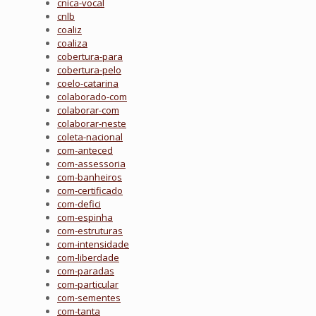
cnica-vocal
cnlb
coaliz
coaliza
cobertura-para
cobertura-pelo
coelo-catarina
colaborado-com
colaborar-com
colaborar-neste
coleta-nacional
com-anteced
com-assessoria
com-banheiros
com-certificado
com-defici
com-espinha
com-estruturas
com-intensidade
com-liberdade
com-paradas
com-particular
com-sementes
com-tanta