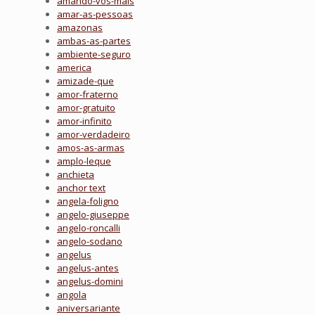
amando-vos-mais
amar-as-pessoas
amazonas
ambas-as-partes
ambiente-seguro
america
amizade-que
amor-fraterno
amor-gratuito
amor-infinito
amor-verdadeiro
amos-as-armas
amplo-leque
anchieta
anchor text
angela-foligno
angelo-giuseppe
angelo-roncalli
angelo-sodano
angelus
angelus-antes
angelus-domini
angola
aniversariante