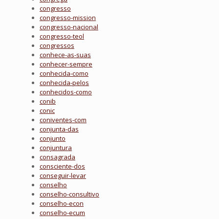
congresso
congresso-mission
congresso-nacional
congresso-teol
congressos
conhece-as-suas
conhecer-sempre
conhecida-como
conhecida-pelos
conhecidos-como
conib
conic
coniventes-com
conjunta-das
conjunto
conjuntura
consagrada
consciente-dos
conseguir-levar
conselho
conselho-consultivo
conselho-econ
conselho-ecum