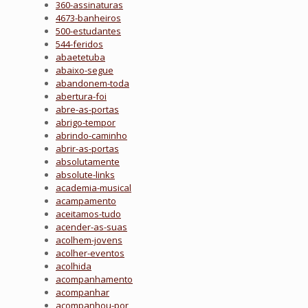
360-assinaturas
4673-banheiros
500-estudantes
544-feridos
abaetetuba
abaixo-segue
abandonem-toda
abertura-foi
abre-as-portas
abrigo-tempor
abrindo-caminho
abrir-as-portas
absolutamente
absolute-links
academia-musical
acampamento
aceitamos-tudo
acender-as-suas
acolhem-jovens
acolher-eventos
acolhida
acompanhamento
acompanhar
acompanhou-por