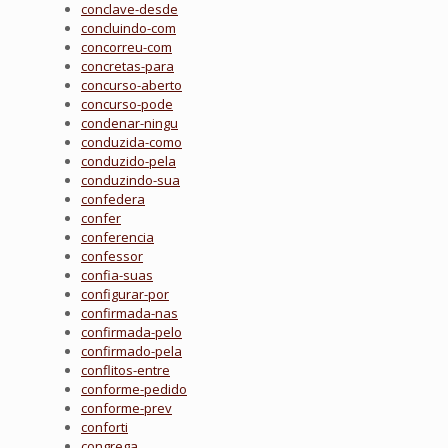
conclave-desde
concluindo-com
concorreu-com
concretas-para
concurso-aberto
concurso-pode
condenar-ningu
conduzida-como
conduzido-pela
conduzindo-sua
confedera
confer
conferencia
confessor
confia-suas
configurar-por
confirmada-nas
confirmada-pelo
confirmado-pela
conflitos-entre
conforme-pedido
conforme-prev
conforti
congrega