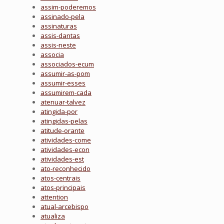
assim-poderemos
assinado-pela
assinaturas
assis-dantas
assis-neste
associa
associados-ecum
assumir-as-pom
assumir-esses
assumirem-cada
atenuar-talvez
atingida-por
atingidas-pelas
atitude-orante
atividades-come
atividades-econ
atividades-est
ato-reconhecido
atos-centrais
atos-principais
attention
atual-arcebispo
atualiza