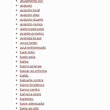
atualmente-est
augusto
augusto-boal
augusto-dias
augusto-duarte
augusto-nunes
autorizada-pela
avante-projetos
avenida-brasil
ayres-britto
azul-entremeado
back-links
bado-pela
bahia
bairro-piranga
baixar-as-informa
baldu
baluarte-contra
banco-bradesco
banco-centro
barreira-entre
bartimeu
base-adequada
base-as-oito