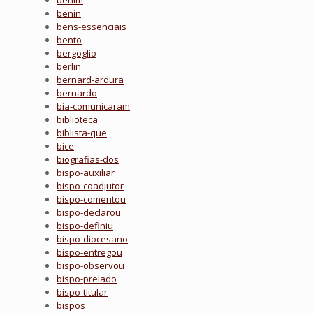
benim
benin
bens-essenciais
bento
bergoglio
berlin
bernard-ardura
bernardo
bia-comunicaram
biblioteca
biblista-que
bice
biografias-dos
bispo-auxiliar
bispo-coadjutor
bispo-comentou
bispo-declarou
bispo-definiu
bispo-diocesano
bispo-entregou
bispo-observou
bispo-prelado
bispo-titular
bispos