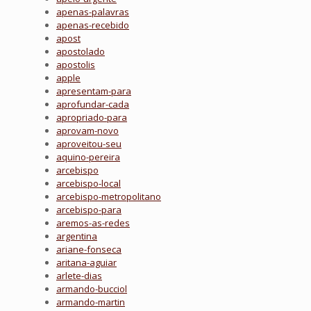
apenas-palavras
apenas-recebido
apost
apostolado
apostolis
apple
apresentam-para
aprofundar-cada
apropriado-para
aprovam-novo
aproveitou-seu
aquino-pereira
arcebispo
arcebispo-local
arcebispo-metropolitano
arcebispo-para
aremos-as-redes
argentina
ariane-fonseca
aritana-aguiar
arlete-dias
armando-bucciol
armando-martin