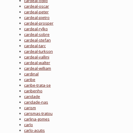
cardeal-odilo
cardeal-oscar
cardeal-peter
cardeal-pietro
cardeal-prosper
cardeal-rylko
cardeal-sobre
cardeal-stefan
cardeal-tarc
cardeal-turkson
cardeal-vallini
cardeal-walter
cardeal-william
cardinal
caribe
caribe-trata-se
caribenho
caridade
caridade-nas
carism
carismas-tratou
carlina-gomes
carlo
carlo-acutis