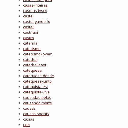
casas-inteiras
caso-as-inscri
castel
castel-gandolfo
castell
castriani
castro
catarina
catecismo
catecismo-jovem
catedral
catedral-sant
catequese
catequese-desde
catequese-junto
catequista-est
catequista-vive
causadas-pelas
causando-morte
causas
causas-sociais
caxias
ccm