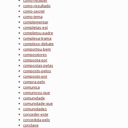
como-receber
como-resultado
como-secret
como-tema
complementar
completas-est
completou-padre
complexa-trama
complexo-debate
comportou-bem
compositores
composta-por
compostas-pelas
composto-pelos
composto-por
compra-pelo
comunica
comunicou-que
comunidade
comunidade-que
comunidades
conceder-este
concedida-pelo
conclave