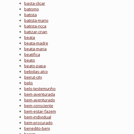
basta-clicar
batismo
batista
batista-mario
batista-ricca
batizar-crian
beata
beata-madre
beata-maria
beatifica
beato
beato-papa
bebidas-alco
beirut-city
belis
belo-testemunho
bem-aventurada
bem-aventurado
bem-consciente
bem-estar-fazem
bem-individual
bem-procurado
benedito-beni