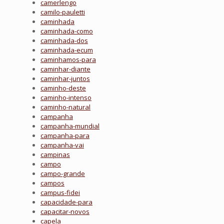
camerlengo
camilo-pauletti
caminhada
caminhada-como
caminhada-dos
caminhada-ecum
caminhamos-para
caminhar-diante
caminhar-juntos
caminho-deste
caminho-intenso
caminho-natural
campanha
campanha-mundial
campanha-para
campanha-vai
campinas
campo
campo-grande
campos
campus-fidei
capacidade-para
capacitar-novos
capela