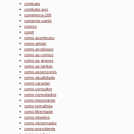
combate
combate-aos
comemora-200
comenta-santo
comiss
comit
como-aconteceu
como-amigo
como-arcebispo
como-as-comiss
como-as-graves
como-as-tantas
como-assessores
como-atualidade
como-caracter
como-consultor
como-convidados
como-importante
como-jornalista
como-liberdade
como-objetivo
como-observador
como-presidente