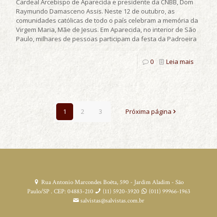
Cardeal Arcebispo de Aparecida e presidente da CNBB, Dom
Raymundo Damasceno Assis. Neste 12 de outubro, as
comunidades católicas de todo o país celebram a memória da
Virgem Maria, Mãe de Jesus. Em Aparecida, no interior de São
Paulo, milhares de pessoas participam da festa da Padroeira
0
Leia mais
1
2
3
Próxima página
Rua Antonio Marcondes Boêta, 590 - Jardim Aladim - São
Paulo/SP . CEP: 04883-210
(11) 5920-3920
(011) 99966-1963
salvistas@salvistas.com.br