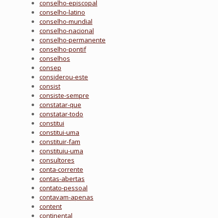
conselho-episcopal
conselho-latino
conselho-mundial
conselho-nacional
conselho-permanente
conselho-pontif
conselhos
consep
considerou-este
consist
consiste-sempre
constatar-que
constatar-todo
constitui
constitui-uma
constituir-fam
constituiu-uma
consultores
conta-corrente
contas-abertas
contato-pessoal
contavam-apenas
content
continental