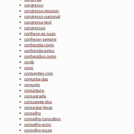
congresso
congresso-mission
congresso-nacional
congresso-teol
congressos
conhece-as-suas
conhecer-sempre
conhecida-como
conhecida-pelos
conhecidos-como
conib
conic
coniventes-com
conjunta-das
conjunto
conjuntura
consagrada
consciente-dos
conseguir-levar
conselho
conselho-consultivo
conselho-econ
conselho-ecum