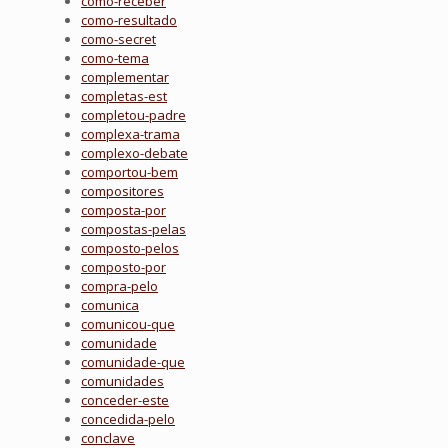
como-receber
como-resultado
como-secret
como-tema
complementar
completas-est
completou-padre
complexa-trama
complexo-debate
comportou-bem
compositores
composta-por
compostas-pelas
composto-pelos
composto-por
compra-pelo
comunica
comunicou-que
comunidade
comunidade-que
comunidades
conceder-este
concedida-pelo
conclave