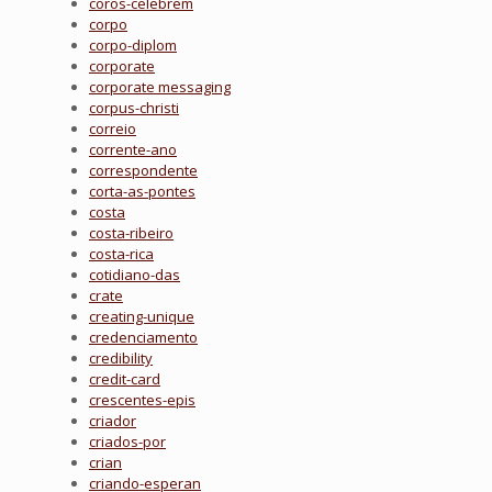
coros-celebrem
corpo
corpo-diplom
corporate
corporate messaging
corpus-christi
correio
corrente-ano
correspondente
corta-as-pontes
costa
costa-ribeiro
costa-rica
cotidiano-das
crate
creating-unique
credenciamento
credibility
credit-card
crescentes-epis
criador
criados-por
crian
criando-esperan