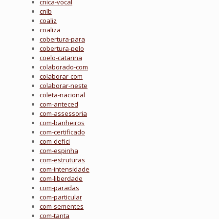
cnica-vocal
cnlb
coaliz
coaliza
cobertura-para
cobertura-pelo
coelo-catarina
colaborado-com
colaborar-com
colaborar-neste
coleta-nacional
com-anteced
com-assessoria
com-banheiros
com-certificado
com-defici
com-espinha
com-estruturas
com-intensidade
com-liberdade
com-paradas
com-particular
com-sementes
com-tanta