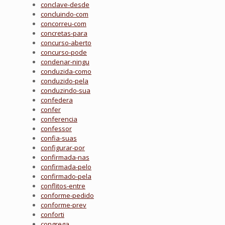
conclave-desde
concluindo-com
concorreu-com
concretas-para
concurso-aberto
concurso-pode
condenar-ningu
conduzida-como
conduzido-pela
conduzindo-sua
confedera
confer
conferencia
confessor
confia-suas
configurar-por
confirmada-nas
confirmada-pelo
confirmado-pela
conflitos-entre
conforme-pedido
conforme-prev
conforti
congrega