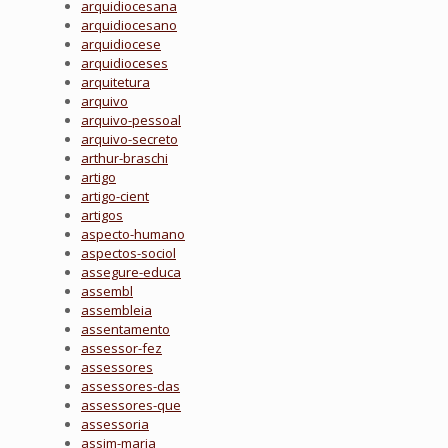
arquidiocesana
arquidiocesano
arquidiocese
arquidioceses
arquitetura
arquivo
arquivo-pessoal
arquivo-secreto
arthur-braschi
artigo
artigo-cient
artigos
aspecto-humano
aspectos-sociol
assegure-educa
assembl
assembleia
assentamento
assessor-fez
assessores
assessores-das
assessores-que
assessoria
assim-maria