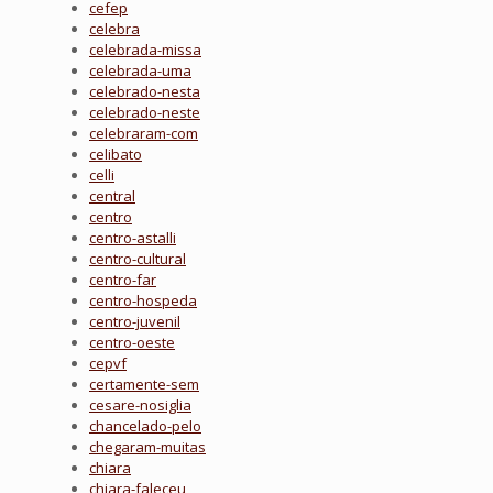
cefep
celebra
celebrada-missa
celebrada-uma
celebrado-nesta
celebrado-neste
celebraram-com
celibato
celli
central
centro
centro-astalli
centro-cultural
centro-far
centro-hospeda
centro-juvenil
centro-oeste
cepvf
certamente-sem
cesare-nosiglia
chancelado-pelo
chegaram-muitas
chiara
chiara-faleceu