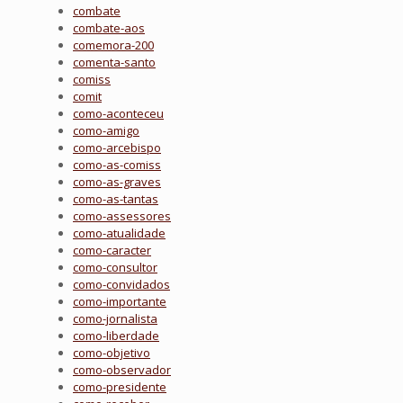
combate
combate-aos
comemora-200
comenta-santo
comiss
comit
como-aconteceu
como-amigo
como-arcebispo
como-as-comiss
como-as-graves
como-as-tantas
como-assessores
como-atualidade
como-caracter
como-consultor
como-convidados
como-importante
como-jornalista
como-liberdade
como-objetivo
como-observador
como-presidente