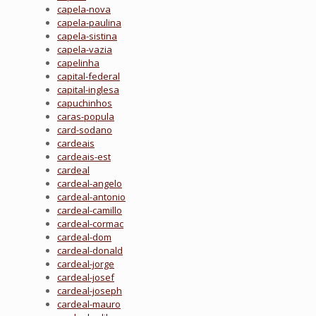
capela-nova
capela-paulina
capela-sistina
capela-vazia
capelinha
capital-federal
capital-inglesa
capuchinhos
caras-popula
card-sodano
cardeais
cardeais-est
cardeal
cardeal-angelo
cardeal-antonio
cardeal-camillo
cardeal-cormac
cardeal-dom
cardeal-donald
cardeal-jorge
cardeal-josef
cardeal-joseph
cardeal-mauro