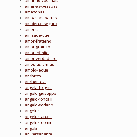
amando-vos-mais
amar-as-pessoas
amazonas
ambas-as-partes
ambiente-seguro
america
amizade-que
amor-fraterno
amor-gratuito
amor-infinito
amor-verdadeiro
amos-as-armas
amplo-leque
anchieta
anchor text
angela-foligno
angelo-giuseppe
angelo-roncalli
angelo-sodano
angelus
angelus-antes
angelus-domini
angola
aniversariante