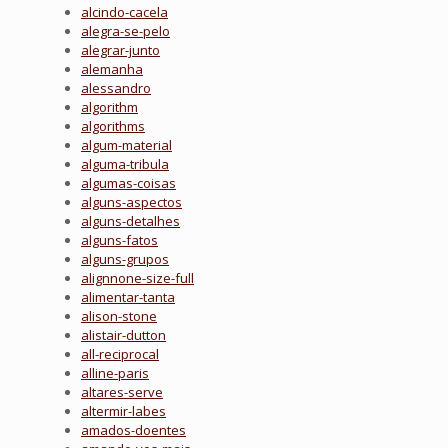
alcindo-cacela
alegra-se-pelo
alegrar-junto
alemanha
alessandro
algorithm
algorithms
algum-material
alguma-tribula
algumas-coisas
alguns-aspectos
alguns-detalhes
alguns-fatos
alguns-grupos
alignnone-size-full
alimentar-tanta
alison-stone
alistair-dutton
all-reciprocal
alline-paris
altares-serve
altermir-labes
amados-doentes