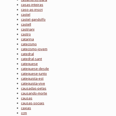
casas-inteiras
caso-as-inscri
castel
castel-gandolfo
castell
castriani
castro
catarina
catecismo
catecismo-jovem
catedral
catedral-sant
catequese
catequese-desde
catequese-junto
catequista-est
catequista-vive
causadas-pelas
causando-morte
causas
causas-sociais
caxias
ccm