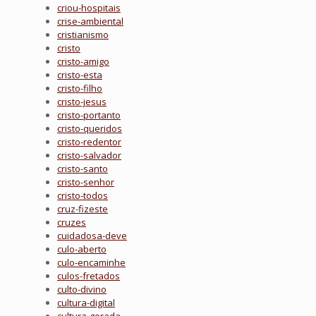
criou-hospitais
crise-ambiental
cristianismo
cristo
cristo-amigo
cristo-esta
cristo-filho
cristo-jesus
cristo-portanto
cristo-queridos
cristo-redentor
cristo-salvador
cristo-santo
cristo-senhor
cristo-todos
cruz-fizeste
cruzes
cuidadosa-deve
culo-aberto
culo-encaminhe
culos-fretados
culto-divino
cultura-digital