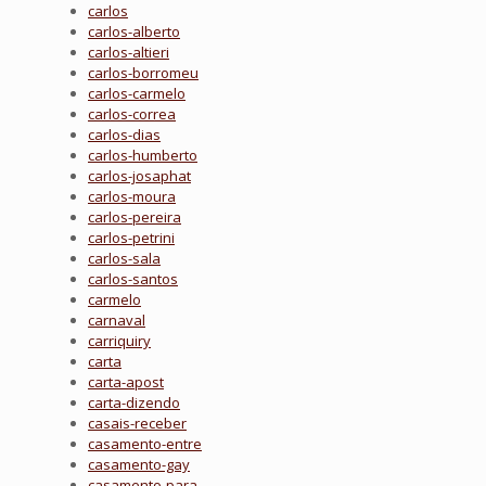
carlos
carlos-alberto
carlos-altieri
carlos-borromeu
carlos-carmelo
carlos-correa
carlos-dias
carlos-humberto
carlos-josaphat
carlos-moura
carlos-pereira
carlos-petrini
carlos-sala
carlos-santos
carmelo
carnaval
carriquiry
carta
carta-apost
carta-dizendo
casais-receber
casamento-entre
casamento-gay
casamento-para