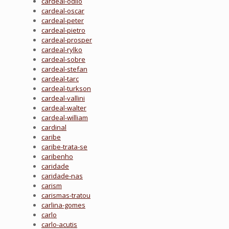
cardeal-odilo
cardeal-oscar
cardeal-peter
cardeal-pietro
cardeal-prosper
cardeal-rylko
cardeal-sobre
cardeal-stefan
cardeal-tarc
cardeal-turkson
cardeal-vallini
cardeal-walter
cardeal-william
cardinal
caribe
caribe-trata-se
caribenho
caridade
caridade-nas
carism
carismas-tratou
carlina-gomes
carlo
carlo-acutis