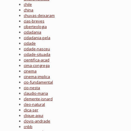
chile
china
chuvas-deixaram
cias-breves
ciberteologia
cidadania
cidadania-pela
cidade
cidade-nasceu
cidade-situada
cientifica-acad
cima-congrega
cinema
cinema-implica
cio-fundamental
cio-nesta
claudio-maria
clemente-isnard
cleo-natural
clica-ser
clique-aqui
clovis-andrade
cnbb