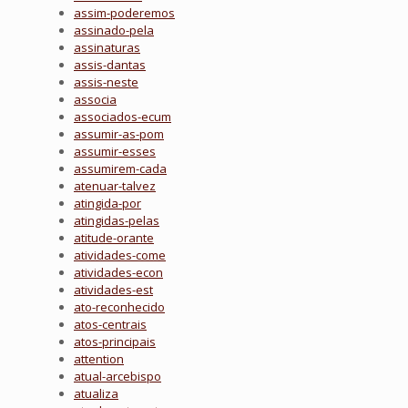
assim-poderemos
assinado-pela
assinaturas
assis-dantas
assis-neste
associa
associados-ecum
assumir-as-pom
assumir-esses
assumirem-cada
atenuar-talvez
atingida-por
atingidas-pelas
atitude-orante
atividades-come
atividades-econ
atividades-est
ato-reconhecido
atos-centrais
atos-principais
attention
atual-arcebispo
atualiza