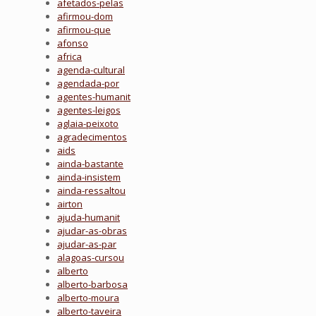
afetados-pelas
afirmou-dom
afirmou-que
afonso
africa
agenda-cultural
agendada-por
agentes-humanit
agentes-leigos
aglaia-peixoto
agradecimentos
aids
ainda-bastante
ainda-insistem
ainda-ressaltou
airton
ajuda-humanit
ajudar-as-obras
ajudar-as-par
alagoas-cursou
alberto
alberto-barbosa
alberto-moura
alberto-taveira