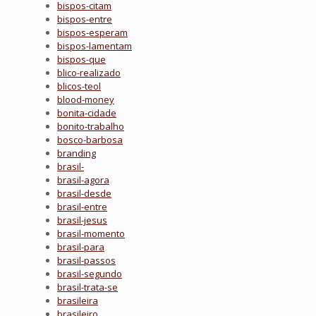
bispos-citam
bispos-entre
bispos-esperam
bispos-lamentam
bispos-que
blico-realizado
blicos-teol
blood-money
bonita-cidade
bonito-trabalho
bosco-barbosa
branding
brasil-
brasil-agora
brasil-desde
brasil-entre
brasil-jesus
brasil-momento
brasil-para
brasil-passos
brasil-segundo
brasil-trata-se
brasileira
brasileiro