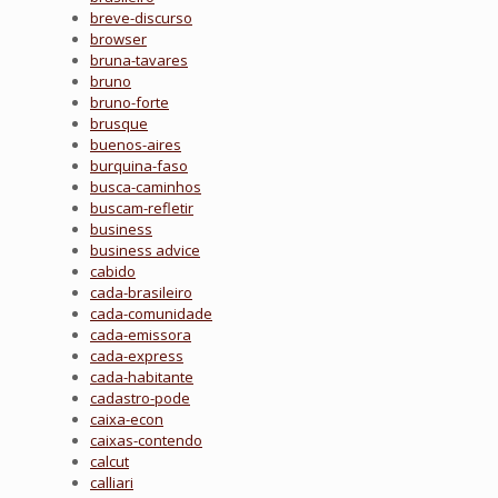
breve-discurso
browser
bruna-tavares
bruno
bruno-forte
brusque
buenos-aires
burquina-faso
busca-caminhos
buscam-refletir
business
business advice
cabido
cada-brasileiro
cada-comunidade
cada-emissora
cada-express
cada-habitante
cadastro-pode
caixa-econ
caixas-contendo
calcut
calliari