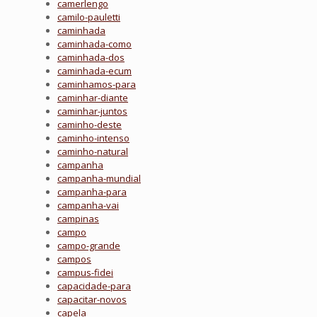
camerlengo
camilo-pauletti
caminhada
caminhada-como
caminhada-dos
caminhada-ecum
caminhamos-para
caminhar-diante
caminhar-juntos
caminho-deste
caminho-intenso
caminho-natural
campanha
campanha-mundial
campanha-para
campanha-vai
campinas
campo
campo-grande
campos
campus-fidei
capacidade-para
capacitar-novos
capela