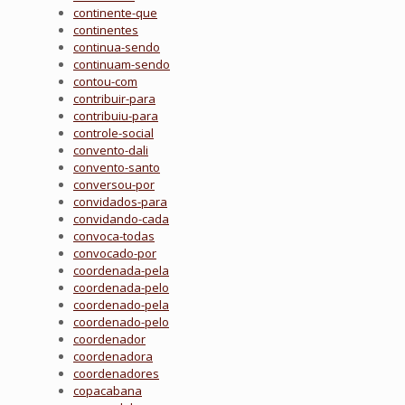
continente-que
continentes
continua-sendo
continuam-sendo
contou-com
contribuir-para
contribuiu-para
controle-social
convento-dali
convento-santo
conversou-por
convidados-para
convidando-cada
convoca-todas
convocado-por
coordenada-pela
coordenada-pelo
coordenado-pela
coordenado-pelo
coordenador
coordenadora
coordenadores
copacabana