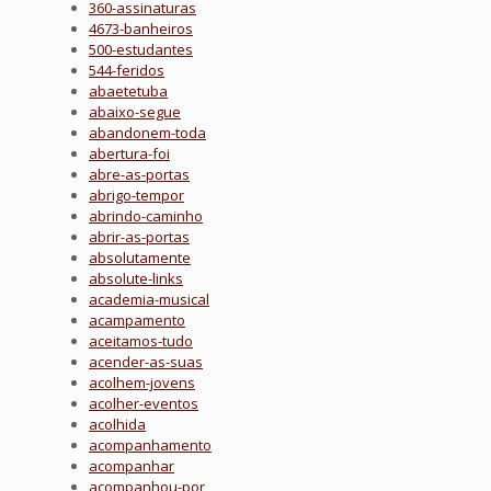
360-assinaturas
4673-banheiros
500-estudantes
544-feridos
abaetetuba
abaixo-segue
abandonem-toda
abertura-foi
abre-as-portas
abrigo-tempor
abrindo-caminho
abrir-as-portas
absolutamente
absolute-links
academia-musical
acampamento
aceitamos-tudo
acender-as-suas
acolhem-jovens
acolher-eventos
acolhida
acompanhamento
acompanhar
acompanhou-por