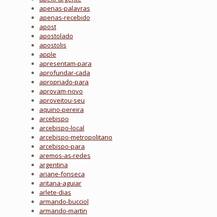
apenas-palavras
apenas-recebido
apost
apostolado
apostolis
apple
apresentam-para
aprofundar-cada
apropriado-para
aprovam-novo
aproveitou-seu
aquino-pereira
arcebispo
arcebispo-local
arcebispo-metropolitano
arcebispo-para
aremos-as-redes
argentina
ariane-fonseca
aritana-aguiar
arlete-dias
armando-bucciol
armando-martin