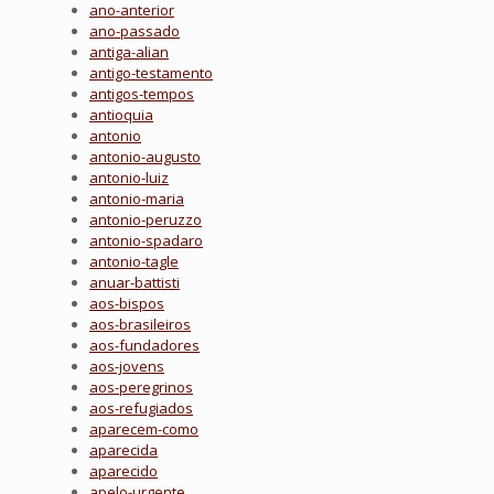
ano-anterior
ano-passado
antiga-alian
antigo-testamento
antigos-tempos
antioquia
antonio
antonio-augusto
antonio-luiz
antonio-maria
antonio-peruzzo
antonio-spadaro
antonio-tagle
anuar-battisti
aos-bispos
aos-brasileiros
aos-fundadores
aos-jovens
aos-peregrinos
aos-refugiados
aparecem-como
aparecida
aparecido
apelo-urgente