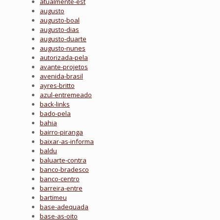
atualmente-est
augusto
augusto-boal
augusto-dias
augusto-duarte
augusto-nunes
autorizada-pela
avante-projetos
avenida-brasil
ayres-britto
azul-entremeado
back-links
bado-pela
bahia
bairro-piranga
baixar-as-informa
baldu
baluarte-contra
banco-bradesco
banco-centro
barreira-entre
bartimeu
base-adequada
base-as-oito