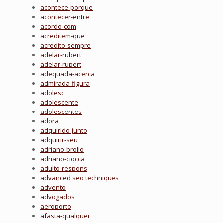
acontece-porque
acontecer-entre
acordo-com
acreditem-que
acredito-sempre
adelar-rubert
adelar-rupert
adequada-acerca
admirada-figura
adolesc
adolescente
adolescentes
adora
adquirido-junto
adquirir-seu
adriano-brollo
adriano-ciocca
adulto-respons
advanced seo techniques
advento
advogados
aeroporto
afasta-qualquer