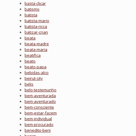
basta-clicar
batismo
batista
batista-mario
batista-ricca
batizar-crian
beata
beata-madre
beata-maria
beatifica
beato
beato-papa
bebidas-alco
beirut-city
belis
belo-testemunho
bem-aventurada
bem-aventurado
bem-consciente
bem-estar-fazem
bem-individual
bem-procurado
benedito-beni