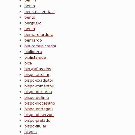
benim
benin
bens-essenciais
bento
bergoglio
berlin
bernard-ardura
bernardo
bia-comunicaram
biblioteca
biblista-que
bice
biografias-dos
bispo-auxiliar
bispo-coadjutor
bispo-comentou
bispo-declarou
bispo-definiu
bispo-diocesano
bispo-entregou
bispo-observou
bispo-prelado
bispo-titular
bispos