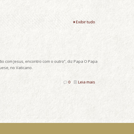
Exibir tudo
ião com Jesus, encontro com o outro”, diz Papa O Papa
uese, no Vaticano.
0
Leia mais