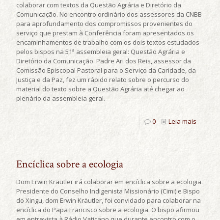
colaborar com textos da Questão Agrária e Diretório da
Comunicação. No encontro ordinário dos assessores da CNBB
para aprofundamento dos compromissos provenientes do
serviço que prestam à Conferência foram apresentados os
encaminhamentos de trabalho com os dois textos estudados
pelos bispos na 51ª assembleia geral: Questão Agrária e
Diretório da Comunicação. Padre Ari dos Reis, assessor da
Comissão Episcopal Pastoral para o Serviço da Caridade, da
Justiça e da Paz, fez um rápido relato sobre o percurso do
material do texto sobre a Questão Agrária até chegar ao
plenário da assembleia geral.
0
Leia mais
Encíclica sobre a ecologia
Dom Erwin Kräutler irá colaborar em encíclica sobre a ecologia.
Presidente do Conselho Indigenista Missionário (Cimi) e Bispo
do Xingu, dom Erwin Kräutler, foi convidado para colaborar na
encíclica do Papa Francisco sobre a ecologia. O bispo afirmou
em entrevista à Rádio Vaticano que durante encontro com o