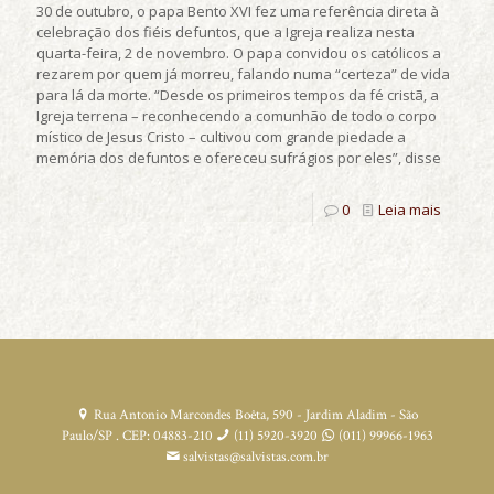
30 de outubro, o papa Bento XVI fez uma referência direta à
celebração dos fiéis defuntos, que a Igreja realiza nesta
quarta-feira, 2 de novembro. O papa convidou os católicos a
rezarem por quem já morreu, falando numa “certeza” de vida
para lá da morte. “Desde os primeiros tempos da fé cristã, a
Igreja terrena – reconhecendo a comunhão de todo o corpo
místico de Jesus Cristo – cultivou com grande piedade a
memória dos defuntos e ofereceu sufrágios por eles”, disse
0
Leia mais
Rua Antonio Marcondes Boêta, 590 - Jardim Aladim - São
Paulo/SP . CEP: 04883-210
(11) 5920-3920
(011) 99966-1963
salvistas@salvistas.com.br