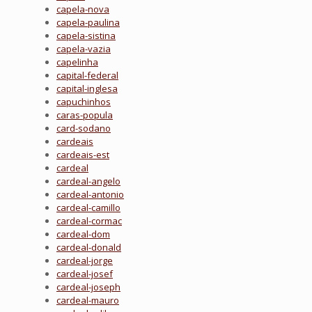
capela-nova
capela-paulina
capela-sistina
capela-vazia
capelinha
capital-federal
capital-inglesa
capuchinhos
caras-popula
card-sodano
cardeais
cardeais-est
cardeal
cardeal-angelo
cardeal-antonio
cardeal-camillo
cardeal-cormac
cardeal-dom
cardeal-donald
cardeal-jorge
cardeal-josef
cardeal-joseph
cardeal-mauro