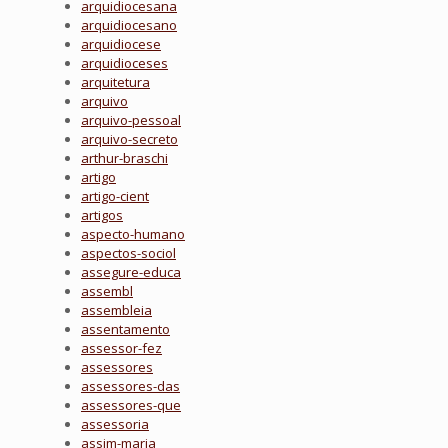
arquidiocesana
arquidiocesano
arquidiocese
arquidioceses
arquitetura
arquivo
arquivo-pessoal
arquivo-secreto
arthur-braschi
artigo
artigo-cient
artigos
aspecto-humano
aspectos-sociol
assegure-educa
assembl
assembleia
assentamento
assessor-fez
assessores
assessores-das
assessores-que
assessoria
assim-maria