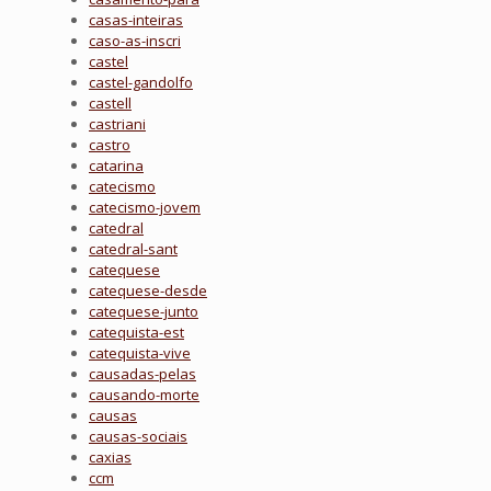
casas-inteiras
caso-as-inscri
castel
castel-gandolfo
castell
castriani
castro
catarina
catecismo
catecismo-jovem
catedral
catedral-sant
catequese
catequese-desde
catequese-junto
catequista-est
catequista-vive
causadas-pelas
causando-morte
causas
causas-sociais
caxias
ccm