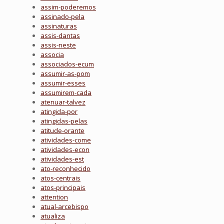
assim-poderemos
assinado-pela
assinaturas
assis-dantas
assis-neste
associa
associados-ecum
assumir-as-pom
assumir-esses
assumirem-cada
atenuar-talvez
atingida-por
atingidas-pelas
atitude-orante
atividades-come
atividades-econ
atividades-est
ato-reconhecido
atos-centrais
atos-principais
attention
atual-arcebispo
atualiza