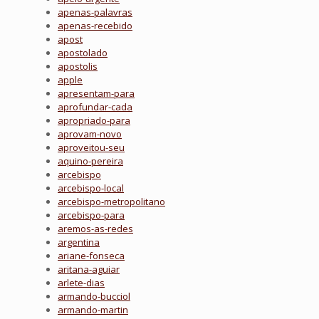
apenas-palavras
apenas-recebido
apost
apostolado
apostolis
apple
apresentam-para
aprofundar-cada
apropriado-para
aprovam-novo
aproveitou-seu
aquino-pereira
arcebispo
arcebispo-local
arcebispo-metropolitano
arcebispo-para
aremos-as-redes
argentina
ariane-fonseca
aritana-aguiar
arlete-dias
armando-bucciol
armando-martin