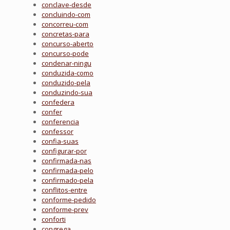
conclave-desde
concluindo-com
concorreu-com
concretas-para
concurso-aberto
concurso-pode
condenar-ningu
conduzida-como
conduzido-pela
conduzindo-sua
confedera
confer
conferencia
confessor
confia-suas
configurar-por
confirmada-nas
confirmada-pelo
confirmado-pela
conflitos-entre
conforme-pedido
conforme-prev
conforti
congrega