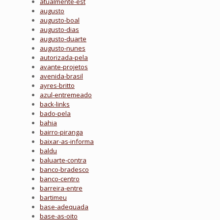
atualmente-est
augusto
augusto-boal
augusto-dias
augusto-duarte
augusto-nunes
autorizada-pela
avante-projetos
avenida-brasil
ayres-britto
azul-entremeado
back-links
bado-pela
bahia
bairro-piranga
baixar-as-informa
baldu
baluarte-contra
banco-bradesco
banco-centro
barreira-entre
bartimeu
base-adequada
base-as-oito