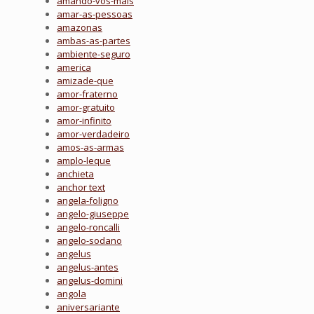
amando-vos-mais
amar-as-pessoas
amazonas
ambas-as-partes
ambiente-seguro
america
amizade-que
amor-fraterno
amor-gratuito
amor-infinito
amor-verdadeiro
amos-as-armas
amplo-leque
anchieta
anchor text
angela-foligno
angelo-giuseppe
angelo-roncalli
angelo-sodano
angelus
angelus-antes
angelus-domini
angola
aniversariante