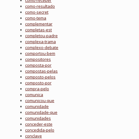
como-receber
como-resultado
como-secret
como-tema
complementar
completas-est
completou-padre
complexa-trama
complexo-debate
comportou-bem
compositores
composta-por
compostas-pelas
composto-pelos
composto-por
compra-pelo
comunica
comunicou-que
comunidade
comunidade-que
comunidades
conceder-este
concedida-pelo
conclave