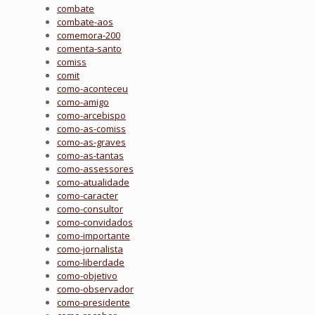
combate
combate-aos
comemora-200
comenta-santo
comiss
comit
como-aconteceu
como-amigo
como-arcebispo
como-as-comiss
como-as-graves
como-as-tantas
como-assessores
como-atualidade
como-caracter
como-consultor
como-convidados
como-importante
como-jornalista
como-liberdade
como-objetivo
como-observador
como-presidente