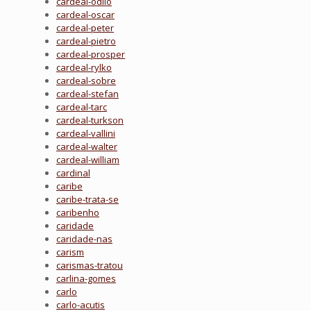
cardeal-odilo
cardeal-oscar
cardeal-peter
cardeal-pietro
cardeal-prosper
cardeal-rylko
cardeal-sobre
cardeal-stefan
cardeal-tarc
cardeal-turkson
cardeal-vallini
cardeal-walter
cardeal-william
cardinal
caribe
caribe-trata-se
caribenho
caridade
caridade-nas
carism
carismas-tratou
carlina-gomes
carlo
carlo-acutis