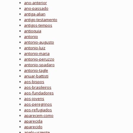
ano-anterior
ano-passado
antiga-alian
antigo-testamento
antigos-tempos
antioquia
antonio
antonio-augusto
antonio-luiz
antonio-maria
antonio-peruzzo
antonio-spadaro
antonio-tagle
anuar-battisti
aos-bispos
aos-brasileiros
aos-fundadores
aos-jovens
aos-peregrinos
aos-refugiados
aparecem-como
aparecida
aparecido
apelo-urgente