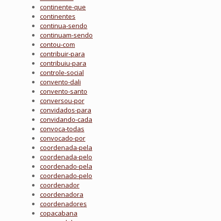
continente-que
continentes
continua-sendo
continuam-sendo
contou-com
contribuir-para
contribuiu-para
controle-social
convento-dali
convento-santo
conversou-por
convidados-para
convidando-cada
convoca-todas
convocado-por
coordenada-pela
coordenada-pelo
coordenado-pela
coordenado-pelo
coordenador
coordenadora
coordenadores
copacabana