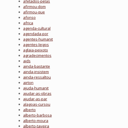
afetados-pelas
afirmou-dom
afirmou-que
afonso
africa
agenda-cultural
agendada-por
agentes-humanit
agentes-leigos
aglaia-peixoto
agradecimentos
aids
ainda-bastante
ainda-insistem
ainda-ressaltou
airton
ajuda-humanit
ajudar-as-obras
ajudar-as-par
alagoas-cursou
alberto
alberto-barbosa
alberto-moura
alberto-taveira