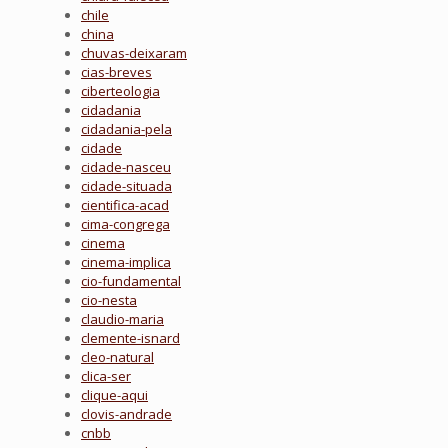
chile
china
chuvas-deixaram
cias-breves
ciberteologia
cidadania
cidadania-pela
cidade
cidade-nasceu
cidade-situada
cientifica-acad
cima-congrega
cinema
cinema-implica
cio-fundamental
cio-nesta
claudio-maria
clemente-isnard
cleo-natural
clica-ser
clique-aqui
clovis-andrade
cnbb