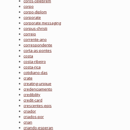
coros-celebrem
corpo
corpo-diplom
corporate
corporate messaging
corpus-christi
correio
corrente-ano
correspondente
corta-as-pontes
costa
costa-ribeiro
costa-rica
cotidiano-das
crate
creating-unique
credenciamento
credibility
credit-card
crescentes-epis
criador
criados-por
crian
criando-esperan