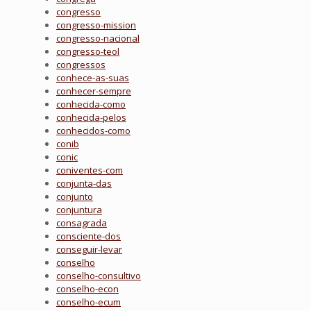
congresso
congresso-mission
congresso-nacional
congresso-teol
congressos
conhece-as-suas
conhecer-sempre
conhecida-como
conhecida-pelos
conhecidos-como
conib
conic
coniventes-com
conjunta-das
conjunto
conjuntura
consagrada
consciente-dos
conseguir-levar
conselho
conselho-consultivo
conselho-econ
conselho-ecum