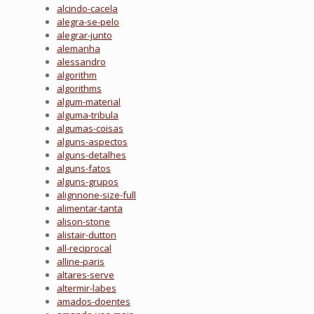
alcindo-cacela
alegra-se-pelo
alegrar-junto
alemanha
alessandro
algorithm
algorithms
algum-material
alguma-tribula
algumas-coisas
alguns-aspectos
alguns-detalhes
alguns-fatos
alguns-grupos
alignnone-size-full
alimentar-tanta
alison-stone
alistair-dutton
all-reciprocal
alline-paris
altares-serve
altermir-labes
amados-doentes