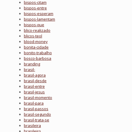
bispos-citam
bispos-entre
bispos-esperam
bispos-lamentam
bispos-que
blico-realizado
blicos-teol
blood-money
bonita-cidade
bonito-trabalho
bosco-barbosa
branding
brasil-
brasil-agora
brasil-desde
brasil-entre
brasil-jesus
brasil-momento
brasil-para
brasil-passos
brasil-segundo
brasil-trata-se
brasileira
brasileiro