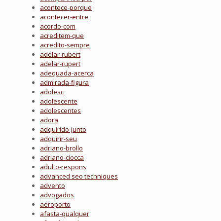
acontece-porque
acontecer-entre
acordo-com
acreditem-que
acredito-sempre
adelar-rubert
adelar-rupert
adequada-acerca
admirada-figura
adolesc
adolescente
adolescentes
adora
adquirido-junto
adquirir-seu
adriano-brollo
adriano-ciocca
adulto-respons
advanced seo techniques
advento
advogados
aeroporto
afasta-qualquer