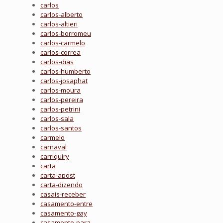
carlos
carlos-alberto
carlos-altieri
carlos-borromeu
carlos-carmelo
carlos-correa
carlos-dias
carlos-humberto
carlos-josaphat
carlos-moura
carlos-pereira
carlos-petrini
carlos-sala
carlos-santos
carmelo
carnaval
carriquiry
carta
carta-apost
carta-dizendo
casais-receber
casamento-entre
casamento-gay
casamento-para