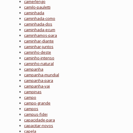
camerlengo
camilo-pauletti
caminhada
caminhada-como
caminhada-dos
caminhada-ecum
caminhamos-para
caminhar-diante
caminhar-juntos
caminho-deste
caminho-intenso
caminho-natural
campanha
campanha-mundial
campanha-para
campanha-vai
campinas
campo
campo-grande
campos
campus-fidei
capacidade-para
capacitar-novos
capela