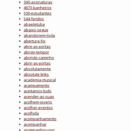
360-assinaturas
4673-banheiros
500-estudantes
544-feridos
abaetetuba
abaixo-segue
abandonem-toda
abertura-foi
abre-as-portas
abrigo-tempor
abrindo-caminho
abrir-as-portas
absolutamente
absolute-links
academia-musical
acampamento
aceitamos-tudo
acender-as-suas
acolhem-jovens
acolher-eventos
acolhida
acompanhamento
acompanhar
acompanhou-por