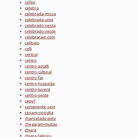
cefep
celebra
celebrada-missa
celebrada-uma
celebrado-nesta
celebrado-neste
celebraram-com
celibato
celli
central
centro
centro-astalli
centro-cultural
centro-far
centro-hospeda
centro-juvenil
centro-oeste
cepvf
certamente-sem
cesare-nosiglia
chancelado-pelo
chegaram-muitas
chiara
chiara-faleceu