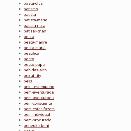
basta-clicar
batismo
batista
batista-mario
batista-ricca
batizar-crian
beata
beata-madre
beata-maria
beatifica
beato
beato-papa
bebidas-alco
beirut-city
belis
belo-testemunho
bem-aventurada
bem-aventurado
bem-consciente
bem-estar-fazem
bem-individual
bem-procurado
benedito-beni