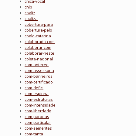
cnica-vocal
cnlb
coaliz
coaliza
cobertura-para
cobertura-pelo
coelo-catarina
colaborado-com
colaborar-com
colaborar-neste
coleta-nacional
com-anteced
com-assessoria
com-banheiros
com-certificado
com-defici
com-espinha
com-estruturas
com-intensidade
com-liberdade
com-paradas
com-particular
com-sementes
com-tanta