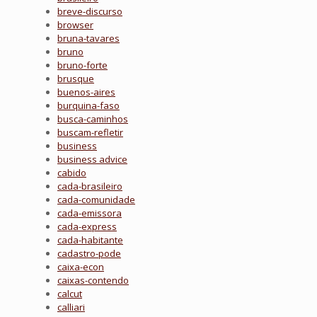
breve-discurso
browser
bruna-tavares
bruno
bruno-forte
brusque
buenos-aires
burquina-faso
busca-caminhos
buscam-refletir
business
business advice
cabido
cada-brasileiro
cada-comunidade
cada-emissora
cada-express
cada-habitante
cadastro-pode
caixa-econ
caixas-contendo
calcut
calliari