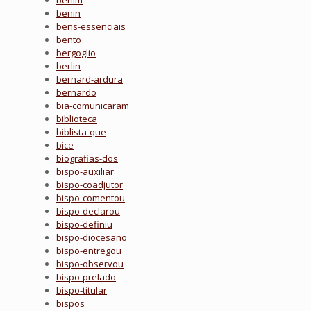
benim
benin
bens-essenciais
bento
bergoglio
berlin
bernard-ardura
bernardo
bia-comunicaram
biblioteca
biblista-que
bice
biografias-dos
bispo-auxiliar
bispo-coadjutor
bispo-comentou
bispo-declarou
bispo-definiu
bispo-diocesano
bispo-entregou
bispo-observou
bispo-prelado
bispo-titular
bispos