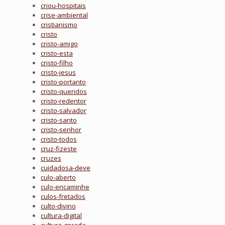
criou-hospitais
crise-ambiental
cristianismo
cristo
cristo-amigo
cristo-esta
cristo-filho
cristo-jesus
cristo-portanto
cristo-queridos
cristo-redentor
cristo-salvador
cristo-santo
cristo-senhor
cristo-todos
cruz-fizeste
cruzes
cuidadosa-deve
culo-aberto
culo-encaminhe
culos-fretados
culto-divino
cultura-digital