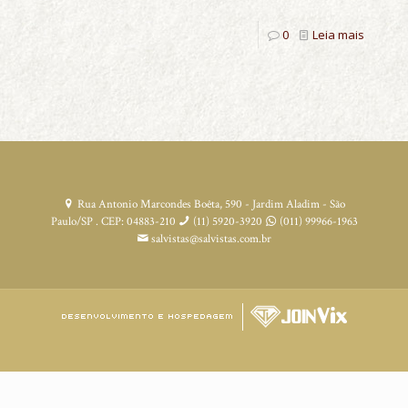
0
Leia mais
Rua Antonio Marcondes Boêta, 590 - Jardim Aladim - São
Paulo/SP . CEP: 04883-210
(11) 5920-3920
(011) 99966-1963
salvistas@salvistas.com.br