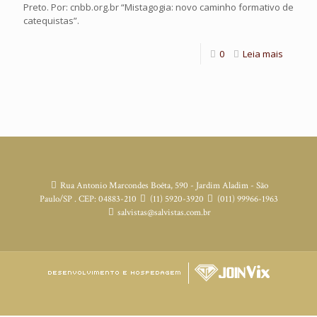
Preto. Por: cnbb.org.br “Mistagogia: novo caminho formativo de
catequistas”.
0
Leia mais
Rua Antonio Marcondes Boêta, 590 - Jardim Aladim - São
Paulo/SP . CEP: 04883-210
(11) 5920-3920
(011) 99966-1963
salvistas@salvistas.com.br