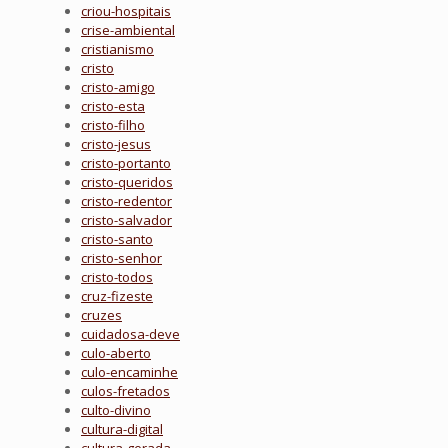
criou-hospitais
crise-ambiental
cristianismo
cristo
cristo-amigo
cristo-esta
cristo-filho
cristo-jesus
cristo-portanto
cristo-queridos
cristo-redentor
cristo-salvador
cristo-santo
cristo-senhor
cristo-todos
cruz-fizeste
cruzes
cuidadosa-deve
culo-aberto
culo-encaminhe
culos-fretados
culto-divino
cultura-digital