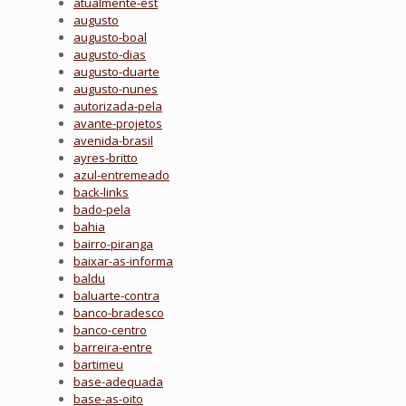
atualmente-est
augusto
augusto-boal
augusto-dias
augusto-duarte
augusto-nunes
autorizada-pela
avante-projetos
avenida-brasil
ayres-britto
azul-entremeado
back-links
bado-pela
bahia
bairro-piranga
baixar-as-informa
baldu
baluarte-contra
banco-bradesco
banco-centro
barreira-entre
bartimeu
base-adequada
base-as-oito