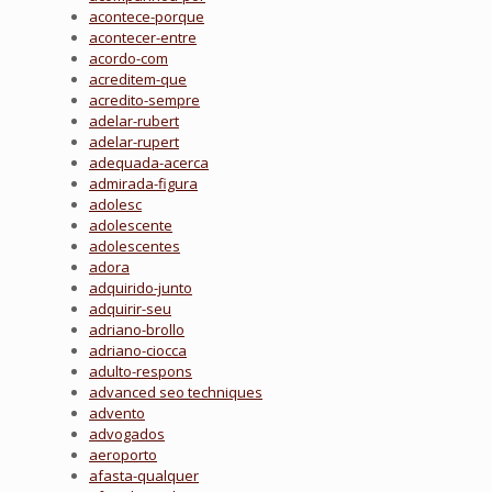
acontece-porque
acontecer-entre
acordo-com
acreditem-que
acredito-sempre
adelar-rubert
adelar-rupert
adequada-acerca
admirada-figura
adolesc
adolescente
adolescentes
adora
adquirido-junto
adquirir-seu
adriano-brollo
adriano-ciocca
adulto-respons
advanced seo techniques
advento
advogados
aeroporto
afasta-qualquer