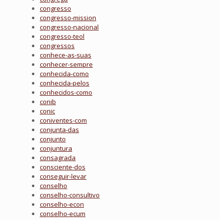
congresso
congresso-mission
congresso-nacional
congresso-teol
congressos
conhece-as-suas
conhecer-sempre
conhecida-como
conhecida-pelos
conhecidos-como
conib
conic
coniventes-com
conjunta-das
conjunto
conjuntura
consagrada
consciente-dos
conseguir-levar
conselho
conselho-consultivo
conselho-econ
conselho-ecum