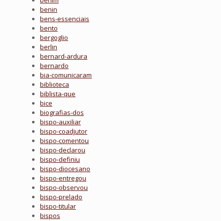
benim
benin
bens-essenciais
bento
bergoglio
berlin
bernard-ardura
bernardo
bia-comunicaram
biblioteca
biblista-que
bice
biografias-dos
bispo-auxiliar
bispo-coadjutor
bispo-comentou
bispo-declarou
bispo-definiu
bispo-diocesano
bispo-entregou
bispo-observou
bispo-prelado
bispo-titular
bispos