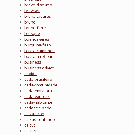
breve-discurso
browser
bruna-tavares
bruno
bruno-forte
brusque
buenos-aires
burquina-faso
busca-caminhos
buscam-refletir
business
business advice
cabido
cada-brasileiro
cada-comunidade
cada-emissora
cada-express
cada-habitante
cadastro-pode
caixa-econ
caixas-contendo
calcut
calliari