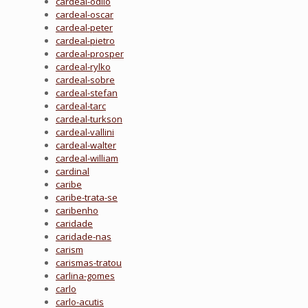
cardeal-odilo
cardeal-oscar
cardeal-peter
cardeal-pietro
cardeal-prosper
cardeal-rylko
cardeal-sobre
cardeal-stefan
cardeal-tarc
cardeal-turkson
cardeal-vallini
cardeal-walter
cardeal-william
cardinal
caribe
caribe-trata-se
caribenho
caridade
caridade-nas
carism
carismas-tratou
carlina-gomes
carlo
carlo-acutis