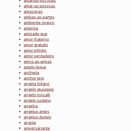
amando-vos-mais
amar-as-pessoas
amazonas
ambas-as-partes
ambiente-seguro
america
amizade-que
amor-fraterno
amor-gratuito
amor-infinito
amor-verdadeiro
amos-as-armas
amplo-leque
anchieta
anchor text
angela-foligno
angelo-giuseppe
angelo-roncalli
angelo-sodano
angelus
angelus-antes
angelus-domini
angola
aniversariante