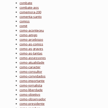
combate
combate-aos
comemora-200
comenta-santo
comiss
comit
como-aconteceu
como-amigo
como-arcebispo
como-as-comiss
como-as-graves
como-as-tantas
como-assessores
como-atualidade
como-caracter
como-consultor
como-convidados
como-importante
como-jornalista
como-liberdade
como-objetivo
como-observador
como-presidente