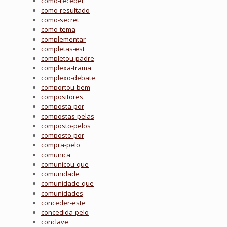
como-receber
como-resultado
como-secret
como-tema
complementar
completas-est
completou-padre
complexa-trama
complexo-debate
comportou-bem
compositores
composta-por
compostas-pelas
composto-pelos
composto-por
compra-pelo
comunica
comunicou-que
comunidade
comunidade-que
comunidades
conceder-este
concedida-pelo
conclave