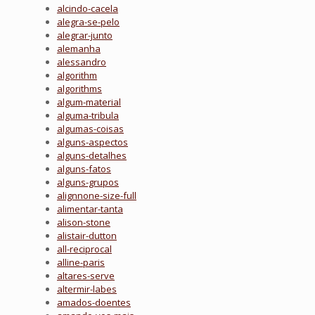
alcindo-cacela
alegra-se-pelo
alegrar-junto
alemanha
alessandro
algorithm
algorithms
algum-material
alguma-tribula
algumas-coisas
alguns-aspectos
alguns-detalhes
alguns-fatos
alguns-grupos
alignnone-size-full
alimentar-tanta
alison-stone
alistair-dutton
all-reciprocal
alline-paris
altares-serve
altermir-labes
amados-doentes