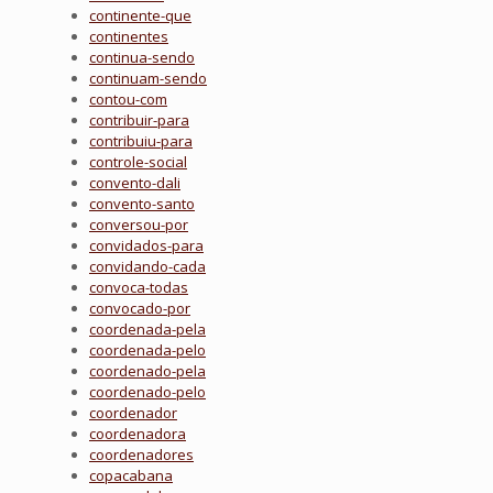
continente-que
continentes
continua-sendo
continuam-sendo
contou-com
contribuir-para
contribuiu-para
controle-social
convento-dali
convento-santo
conversou-por
convidados-para
convidando-cada
convoca-todas
convocado-por
coordenada-pela
coordenada-pelo
coordenado-pela
coordenado-pelo
coordenador
coordenadora
coordenadores
copacabana