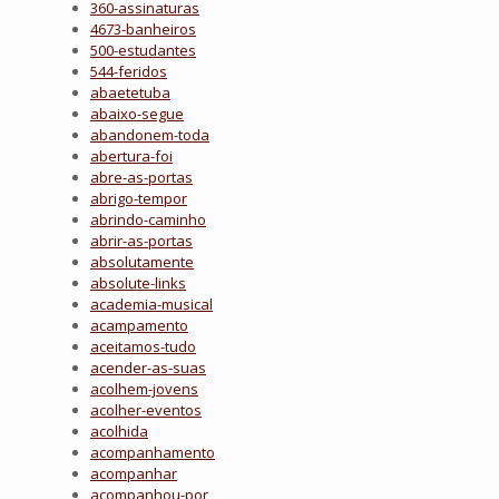
360-assinaturas
4673-banheiros
500-estudantes
544-feridos
abaetetuba
abaixo-segue
abandonem-toda
abertura-foi
abre-as-portas
abrigo-tempor
abrindo-caminho
abrir-as-portas
absolutamente
absolute-links
academia-musical
acampamento
aceitamos-tudo
acender-as-suas
acolhem-jovens
acolher-eventos
acolhida
acompanhamento
acompanhar
acompanhou-por