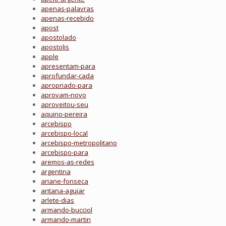
apenas-palavras
apenas-recebido
apost
apostolado
apostolis
apple
apresentam-para
aprofundar-cada
apropriado-para
aprovam-novo
aproveitou-seu
aquino-pereira
arcebispo
arcebispo-local
arcebispo-metropolitano
arcebispo-para
aremos-as-redes
argentina
ariane-fonseca
aritana-aguiar
arlete-dias
armando-bucciol
armando-martin