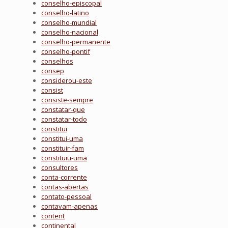
conselho-episcopal
conselho-latino
conselho-mundial
conselho-nacional
conselho-permanente
conselho-pontif
conselhos
consep
considerou-este
consist
consiste-sempre
constatar-que
constatar-todo
constitui
constitui-uma
constituir-fam
constituiu-uma
consultores
conta-corrente
contas-abertas
contato-pessoal
contavam-apenas
content
continental