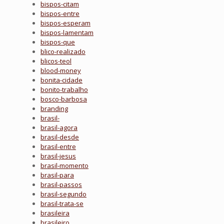
bispos-citam
bispos-entre
bispos-esperam
bispos-lamentam
bispos-que
blico-realizado
blicos-teol
blood-money
bonita-cidade
bonito-trabalho
bosco-barbosa
branding
brasil-
brasil-agora
brasil-desde
brasil-entre
brasil-jesus
brasil-momento
brasil-para
brasil-passos
brasil-segundo
brasil-trata-se
brasileira
brasileiro