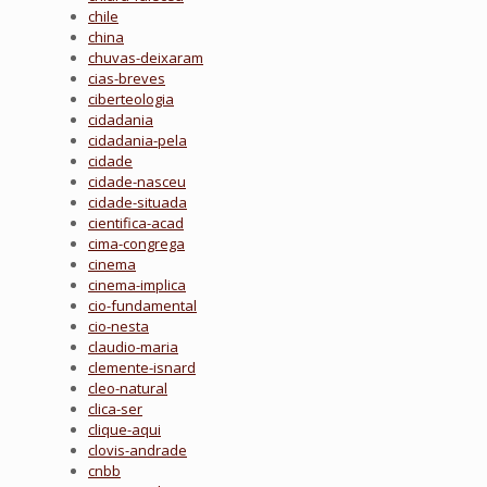
chile
china
chuvas-deixaram
cias-breves
ciberteologia
cidadania
cidadania-pela
cidade
cidade-nasceu
cidade-situada
cientifica-acad
cima-congrega
cinema
cinema-implica
cio-fundamental
cio-nesta
claudio-maria
clemente-isnard
cleo-natural
clica-ser
clique-aqui
clovis-andrade
cnbb