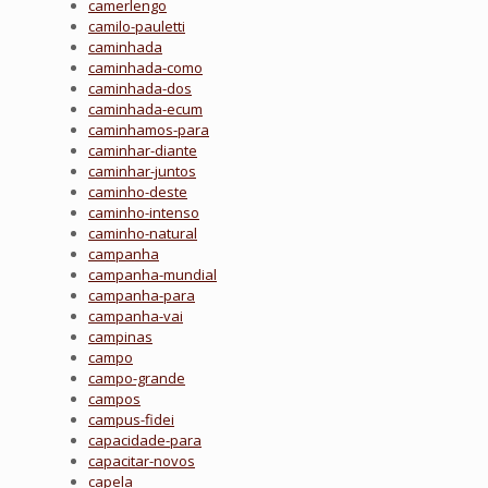
camerlengo
camilo-pauletti
caminhada
caminhada-como
caminhada-dos
caminhada-ecum
caminhamos-para
caminhar-diante
caminhar-juntos
caminho-deste
caminho-intenso
caminho-natural
campanha
campanha-mundial
campanha-para
campanha-vai
campinas
campo
campo-grande
campos
campus-fidei
capacidade-para
capacitar-novos
capela