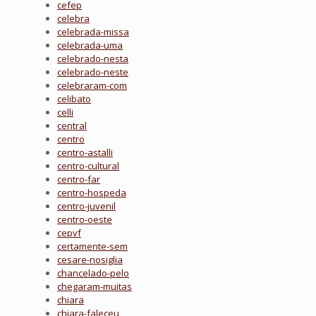
cefep
celebra
celebrada-missa
celebrada-uma
celebrado-nesta
celebrado-neste
celebraram-com
celibato
celli
central
centro
centro-astalli
centro-cultural
centro-far
centro-hospeda
centro-juvenil
centro-oeste
cepvf
certamente-sem
cesare-nosiglia
chancelado-pelo
chegaram-muitas
chiara
chiara-faleceu