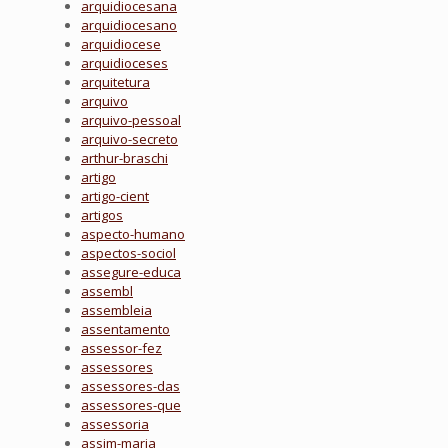
arquidiocesana
arquidiocesano
arquidiocese
arquidioceses
arquitetura
arquivo
arquivo-pessoal
arquivo-secreto
arthur-braschi
artigo
artigo-cient
artigos
aspecto-humano
aspectos-sociol
assegure-educa
assembl
assembleia
assentamento
assessor-fez
assessores
assessores-das
assessores-que
assessoria
assim-maria