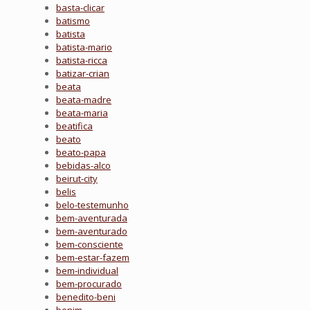
basta-clicar
batismo
batista
batista-mario
batista-ricca
batizar-crian
beata
beata-madre
beata-maria
beatifica
beato
beato-papa
bebidas-alco
beirut-city
belis
belo-testemunho
bem-aventurada
bem-aventurado
bem-consciente
bem-estar-fazem
bem-individual
bem-procurado
benedito-beni