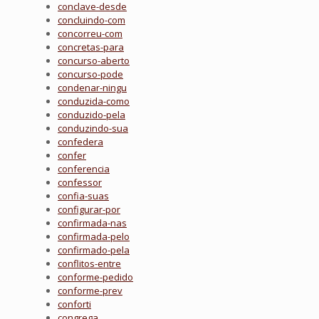
conclave-desde
concluindo-com
concorreu-com
concretas-para
concurso-aberto
concurso-pode
condenar-ningu
conduzida-como
conduzido-pela
conduzindo-sua
confedera
confer
conferencia
confessor
confia-suas
configurar-por
confirmada-nas
confirmada-pelo
confirmado-pela
conflitos-entre
conforme-pedido
conforme-prev
conforti
congrega