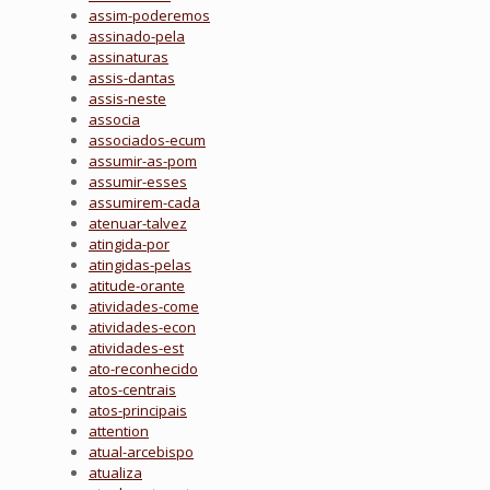
assim-poderemos
assinado-pela
assinaturas
assis-dantas
assis-neste
associa
associados-ecum
assumir-as-pom
assumir-esses
assumirem-cada
atenuar-talvez
atingida-por
atingidas-pelas
atitude-orante
atividades-come
atividades-econ
atividades-est
ato-reconhecido
atos-centrais
atos-principais
attention
atual-arcebispo
atualiza