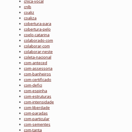
cnica-vocal
cnlb
coaliz
coaliza
cobertura-para
cobertura-pelo
coelo-catarina
colaborado-com
colaborar-com
colaborar-neste
coleta-nacional
com-anteced
com-assessoria
com-banheiros
com-certificado
com-defici
com-espinha
com-estruturas
com-intensidade
com-liberdade
com-paradas
com-particular
com-sementes
com-tanta