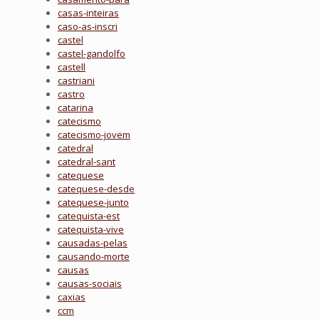
casas-inteiras
caso-as-inscri
castel
castel-gandolfo
castell
castriani
castro
catarina
catecismo
catecismo-jovem
catedral
catedral-sant
catequese
catequese-desde
catequese-junto
catequista-est
catequista-vive
causadas-pelas
causando-morte
causas
causas-sociais
caxias
ccm