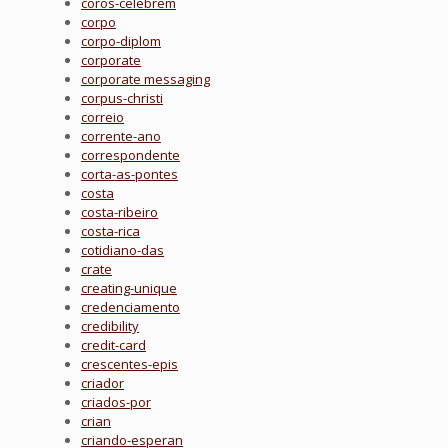
coros-celebrem
corpo
corpo-diplom
corporate
corporate messaging
corpus-christi
correio
corrente-ano
correspondente
corta-as-pontes
costa
costa-ribeiro
costa-rica
cotidiano-das
crate
creating-unique
credenciamento
credibility
credit-card
crescentes-epis
criador
criados-por
crian
criando-esperan