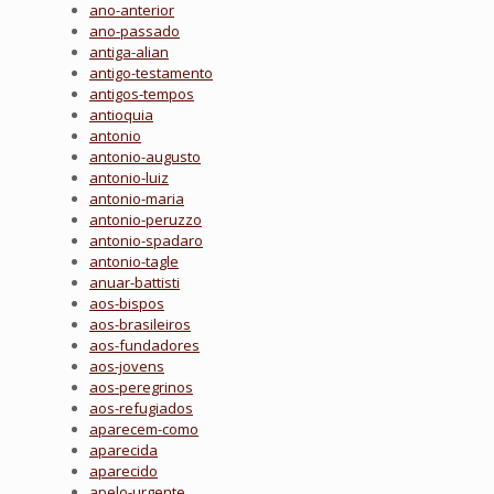
ano-anterior
ano-passado
antiga-alian
antigo-testamento
antigos-tempos
antioquia
antonio
antonio-augusto
antonio-luiz
antonio-maria
antonio-peruzzo
antonio-spadaro
antonio-tagle
anuar-battisti
aos-bispos
aos-brasileiros
aos-fundadores
aos-jovens
aos-peregrinos
aos-refugiados
aparecem-como
aparecida
aparecido
apelo-urgente