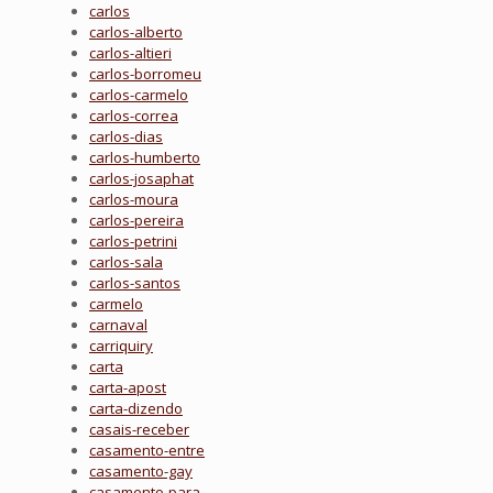
carlos
carlos-alberto
carlos-altieri
carlos-borromeu
carlos-carmelo
carlos-correa
carlos-dias
carlos-humberto
carlos-josaphat
carlos-moura
carlos-pereira
carlos-petrini
carlos-sala
carlos-santos
carmelo
carnaval
carriquiry
carta
carta-apost
carta-dizendo
casais-receber
casamento-entre
casamento-gay
casamento-para