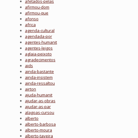
afetados-pelas
afirmou-dom
afirmou-que
afonso
africa
agenda-cultural
agendada-por
agentes-humanit
agentes-leigos
aglaia-peixoto
agradecimentos
aids
ainda-bastante
ainda-insistem
ainda-ressaltou
airton
ajuda-humanit
ajudar-as-obras
ajudar-as-par
alagoas-cursou
alberto
alberto-barbosa
alberto-moura
alberto-taveira