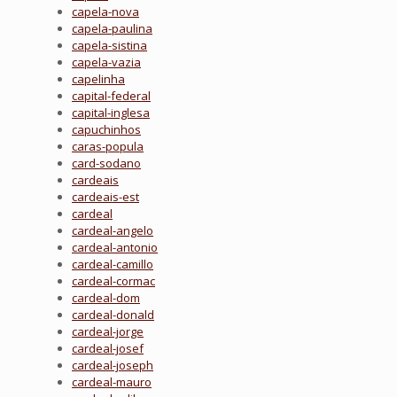
capela-nova
capela-paulina
capela-sistina
capela-vazia
capelinha
capital-federal
capital-inglesa
capuchinhos
caras-popula
card-sodano
cardeais
cardeais-est
cardeal
cardeal-angelo
cardeal-antonio
cardeal-camillo
cardeal-cormac
cardeal-dom
cardeal-donald
cardeal-jorge
cardeal-josef
cardeal-joseph
cardeal-mauro