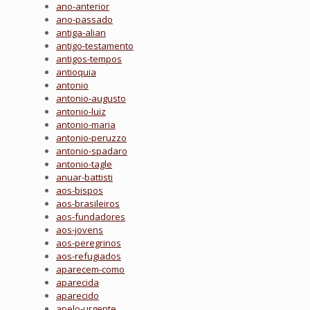
ano-anterior
ano-passado
antiga-alian
antigo-testamento
antigos-tempos
antioquia
antonio
antonio-augusto
antonio-luiz
antonio-maria
antonio-peruzzo
antonio-spadaro
antonio-tagle
anuar-battisti
aos-bispos
aos-brasileiros
aos-fundadores
aos-jovens
aos-peregrinos
aos-refugiados
aparecem-como
aparecida
aparecido
apelo-urgente