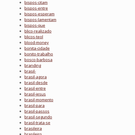
bispos-citam
bispos-entre
bispos-esperam
bispos-lamentam
bispos-que
blico-realizado
blicos-teol
blood-money
bonita-cidade
bonito-trabalho
bosco-barbosa
branding
brasil-
brasil-agora
brasil-desde
brasil-entre
brasil-jesus
brasil-momento
brasil-para
brasil-passos
brasil-segundo
brasil-trata-se
brasileira
brasileiro