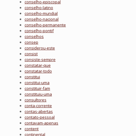
conselho-episcopal
conselho-latino
conselho-mundial
conselho-nacional
conselho-permanente
conselho-pontif
conselhos
consep
considerou-este
consist
consiste-sempre
constatar-que
constatar-todo
constitui
constitui-uma
constituir-fam
constituiu-uma
consultores
conta-corrente
contas-abertas
contato-pessoal
contavam-apenas
content
continental