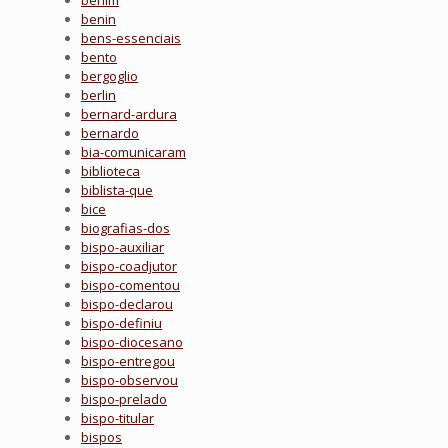
benim
benin
bens-essenciais
bento
bergoglio
berlin
bernard-ardura
bernardo
bia-comunicaram
biblioteca
biblista-que
bice
biografias-dos
bispo-auxiliar
bispo-coadjutor
bispo-comentou
bispo-declarou
bispo-definiu
bispo-diocesano
bispo-entregou
bispo-observou
bispo-prelado
bispo-titular
bispos