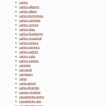
carlos
carlos-alberto
carlos-altieri
carlos-borromeu
carlos-carmelo
carlos-correa
carlos-dias
carlos-humberto
carlos-josaphat
carlos-moura
carlos-pereira
carlos-petrini
carlos-sala
carlos-santos
carmelo
carnaval
carriquiry
carta
carta-apost
carta-dizendo
casais-receber
casamento-entre
casamento-gay
casamento-para