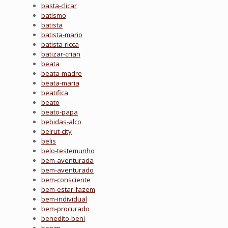
basta-clicar
batismo
batista
batista-mario
batista-ricca
batizar-crian
beata
beata-madre
beata-maria
beatifica
beato
beato-papa
bebidas-alco
beirut-city
belis
belo-testemunho
bem-aventurada
bem-aventurado
bem-consciente
bem-estar-fazem
bem-individual
bem-procurado
benedito-beni