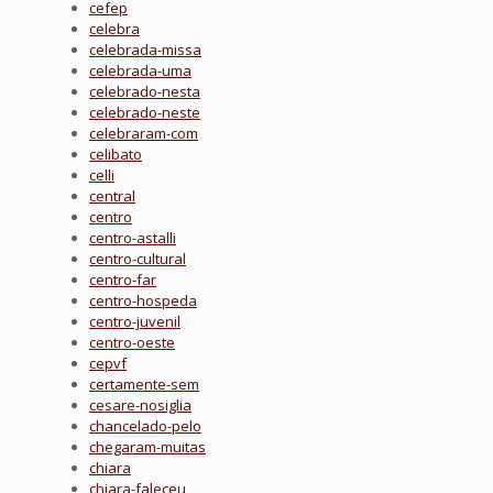
cefep
celebra
celebrada-missa
celebrada-uma
celebrado-nesta
celebrado-neste
celebraram-com
celibato
celli
central
centro
centro-astalli
centro-cultural
centro-far
centro-hospeda
centro-juvenil
centro-oeste
cepvf
certamente-sem
cesare-nosiglia
chancelado-pelo
chegaram-muitas
chiara
chiara-faleceu