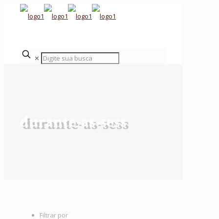
✕
durante-as-sess
Filtrar por