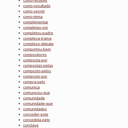
como-receber
como-resultado
como-secret
como-tema
complementar
completas-est
completou-padre
complexa-trama
complexo-debate
comportou-bem
compositores
composta-por
compostas-pelas
composto-pelos
composto-por
compra-pelo
comunica
comunicou-que
comunidade
comunidade-que
comunidades
conceder-este
concedida-pelo
conclave