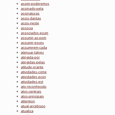
assim-poderemos
assinado-pela
assinaturas
assis-dantas
assis-neste
associa
associados-ecum
assumir-as-pom
assumir-esses
assumirem-cada
atenuar-talvez
atingida-por
atingidas-pelas
atitude-orante
atividades-come
atividades-econ
atividades-est
ato-reconhecido
atos-centrais
atos-principais
attention
atual-arcebispo
atualiza