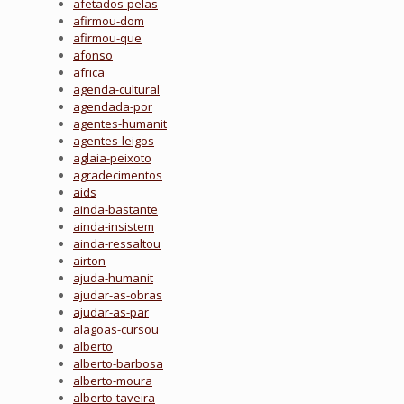
afetados-pelas
afirmou-dom
afirmou-que
afonso
africa
agenda-cultural
agendada-por
agentes-humanit
agentes-leigos
aglaia-peixoto
agradecimentos
aids
ainda-bastante
ainda-insistem
ainda-ressaltou
airton
ajuda-humanit
ajudar-as-obras
ajudar-as-par
alagoas-cursou
alberto
alberto-barbosa
alberto-moura
alberto-taveira