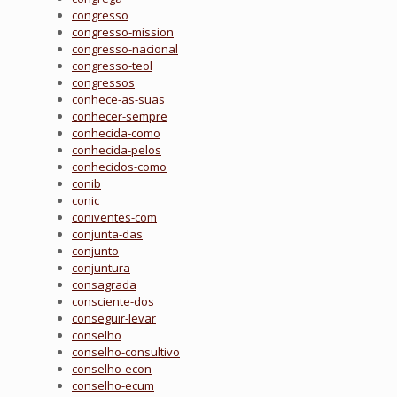
congresso
congresso-mission
congresso-nacional
congresso-teol
congressos
conhece-as-suas
conhecer-sempre
conhecida-como
conhecida-pelos
conhecidos-como
conib
conic
coniventes-com
conjunta-das
conjunto
conjuntura
consagrada
consciente-dos
conseguir-levar
conselho
conselho-consultivo
conselho-econ
conselho-ecum