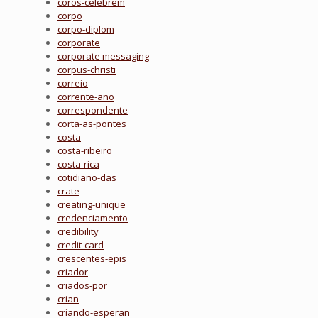
coros-celebrem
corpo
corpo-diplom
corporate
corporate messaging
corpus-christi
correio
corrente-ano
correspondente
corta-as-pontes
costa
costa-ribeiro
costa-rica
cotidiano-das
crate
creating-unique
credenciamento
credibility
credit-card
crescentes-epis
criador
criados-por
crian
criando-esperan