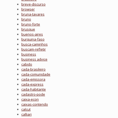
breve-discurso
browser
bruna-tavares
bruno
bruno-forte
brusque
buenos-aires
burquina-faso
busca-caminhos
buscam-refletir
business
business advice
cabido
cada-brasileiro
cada-comunidade
cada-emissora
cada-express
cada-habitante
cadastro-pode
caixa-econ
caixas-contendo
calcut
calliari