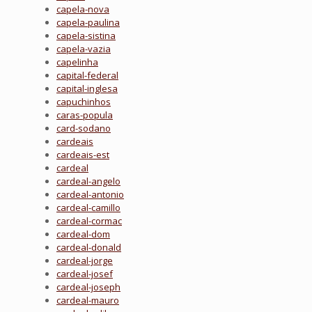
capela-nova
capela-paulina
capela-sistina
capela-vazia
capelinha
capital-federal
capital-inglesa
capuchinhos
caras-popula
card-sodano
cardeais
cardeais-est
cardeal
cardeal-angelo
cardeal-antonio
cardeal-camillo
cardeal-cormac
cardeal-dom
cardeal-donald
cardeal-jorge
cardeal-josef
cardeal-joseph
cardeal-mauro