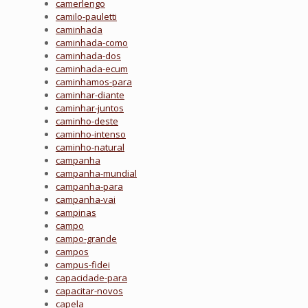
camerlengo
camilo-pauletti
caminhada
caminhada-como
caminhada-dos
caminhada-ecum
caminhamos-para
caminhar-diante
caminhar-juntos
caminho-deste
caminho-intenso
caminho-natural
campanha
campanha-mundial
campanha-para
campanha-vai
campinas
campo
campo-grande
campos
campus-fidei
capacidade-para
capacitar-novos
capela