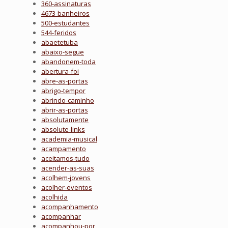
360-assinaturas
4673-banheiros
500-estudantes
544-feridos
abaetetuba
abaixo-segue
abandonem-toda
abertura-foi
abre-as-portas
abrigo-tempor
abrindo-caminho
abrir-as-portas
absolutamente
absolute-links
academia-musical
acampamento
aceitamos-tudo
acender-as-suas
acolhem-jovens
acolher-eventos
acolhida
acompanhamento
acompanhar
acompanhou-por