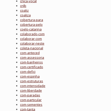
cnica-vocal
cnlb
coaliz
coaliza
cobertura-para
cobertura-pelo
coelo-catarina
colaborado-com
colaborar-com
colaborar-neste
coleta-nacional
com-anteced
com-assessoria
com-banheiros
com-certificado
com-defici
com-espinha
com-estruturas
com-intensidade
com-liberdade
com-paradas
com-particular
com-sementes
com-tanta