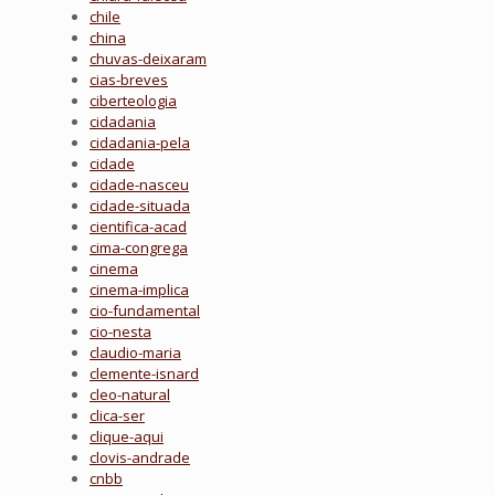
chile
china
chuvas-deixaram
cias-breves
ciberteologia
cidadania
cidadania-pela
cidade
cidade-nasceu
cidade-situada
cientifica-acad
cima-congrega
cinema
cinema-implica
cio-fundamental
cio-nesta
claudio-maria
clemente-isnard
cleo-natural
clica-ser
clique-aqui
clovis-andrade
cnbb