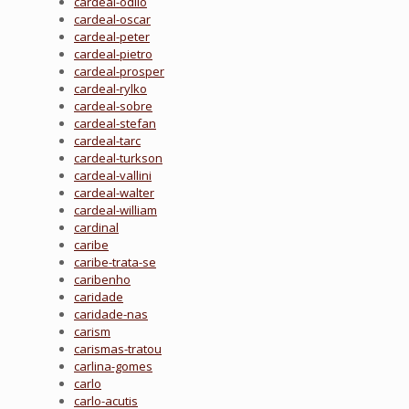
cardeal-odilo
cardeal-oscar
cardeal-peter
cardeal-pietro
cardeal-prosper
cardeal-rylko
cardeal-sobre
cardeal-stefan
cardeal-tarc
cardeal-turkson
cardeal-vallini
cardeal-walter
cardeal-william
cardinal
caribe
caribe-trata-se
caribenho
caridade
caridade-nas
carism
carismas-tratou
carlina-gomes
carlo
carlo-acutis