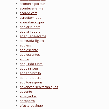
acontece-porque
acontecer-entre
acordo-com
acreditem-que
acredito-sempre
adelar-rubert
adelar-rupert
adequada-acerca
admirada-figura
adolesc
adolescente
adolescentes
adora
adquirido-junto
adquirir-seu
adriano-brollo
adriano-ciocca
adulto-respons
advanced seo techniques
advento
advogados
aeroporto
afasta-qualquer