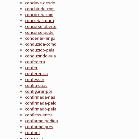
conclave-desde
concluindo-com
concorreu-com
concretas-para
concurso-aberto
concurso-pode
condenar-ningu
conduzida-como
conduzido-pela
conduzindo-sua
confedera
confer
conferencia
confessor
confia-suas
configurar-por
confirmada-nas
confirmada-pelo
confirmado-pela
conflitos-entre
conforme-pedido
conforme-prev
conforti
congrega