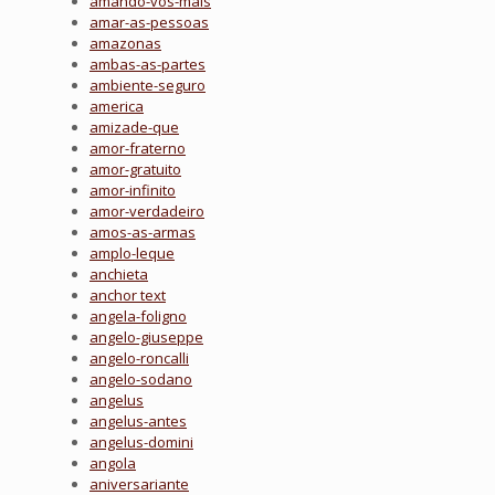
amando-vos-mais
amar-as-pessoas
amazonas
ambas-as-partes
ambiente-seguro
america
amizade-que
amor-fraterno
amor-gratuito
amor-infinito
amor-verdadeiro
amos-as-armas
amplo-leque
anchieta
anchor text
angela-foligno
angelo-giuseppe
angelo-roncalli
angelo-sodano
angelus
angelus-antes
angelus-domini
angola
aniversariante