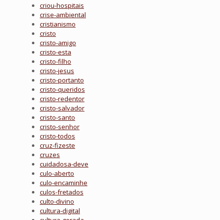
criou-hospitais
crise-ambiental
cristianismo
cristo
cristo-amigo
cristo-esta
cristo-filho
cristo-jesus
cristo-portanto
cristo-queridos
cristo-redentor
cristo-salvador
cristo-santo
cristo-senhor
cristo-todos
cruz-fizeste
cruzes
cuidadosa-deve
culo-aberto
culo-encaminhe
culos-fretados
culto-divino
cultura-digital