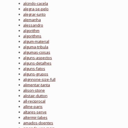
alcindo-cacela
alegra-se-pelo
alegrar-junto
alemanha
alessandro
algorithm
algorithms
algum-material
alguma-tribula
algumas-coisas
alguns-aspectos
alguns-detalhes
alguns-fatos
alguns-grupos
alignnone-size-full
alimentar-tanta
alison-stone
alistair-dutton
all-reciprocal
alline-paris
altares-serve
altermir-labes
amados-doentes