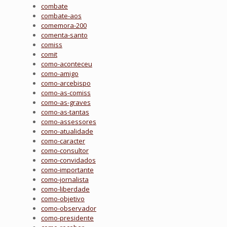
combate
combate-aos
comemora-200
comenta-santo
comiss
comit
como-aconteceu
como-amigo
como-arcebispo
como-as-comiss
como-as-graves
como-as-tantas
como-assessores
como-atualidade
como-caracter
como-consultor
como-convidados
como-importante
como-jornalista
como-liberdade
como-objetivo
como-observador
como-presidente