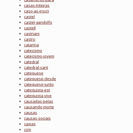
casas-inteiras
caso-as-inscri
castel
castel-gandolfo
castell
castriani
castro
catarina
catecismo
catecismo-jovem
catedral
catedral-sant
catequese
catequese-desde
catequese-junto
catequista-est
catequista-vive
causadas-pelas
causando-morte
causas
causas-sociais
caxias
ccm