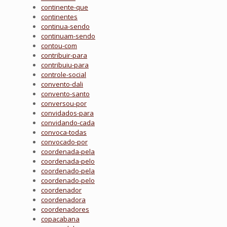
continente-que
continentes
continua-sendo
continuam-sendo
contou-com
contribuir-para
contribuiu-para
controle-social
convento-dali
convento-santo
conversou-por
convidados-para
convidando-cada
convoca-todas
convocado-por
coordenada-pela
coordenada-pelo
coordenado-pela
coordenado-pelo
coordenador
coordenadora
coordenadores
copacabana