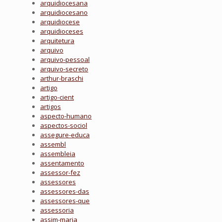
arquidiocesana
arquidiocesano
arquidiocese
arquidioceses
arquitetura
arquivo
arquivo-pessoal
arquivo-secreto
arthur-braschi
artigo
artigo-cient
artigos
aspecto-humano
aspectos-sociol
assegure-educa
assembl
assembleia
assentamento
assessor-fez
assessores
assessores-das
assessores-que
assessoria
assim-maria