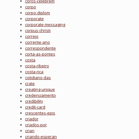
coros-celebrem
corpo
corpo-diplom
corporate
corporate messaging
corpus-christi
correio
corrente-ano
correspondente
corta-as-pontes
costa
costa-ribeiro
costa-rica
cotidiano-das
crate
creating-unique
credenciamento
credibility
credit-card
crescentes-epis
criador
criados-por
crian
criando-esperan