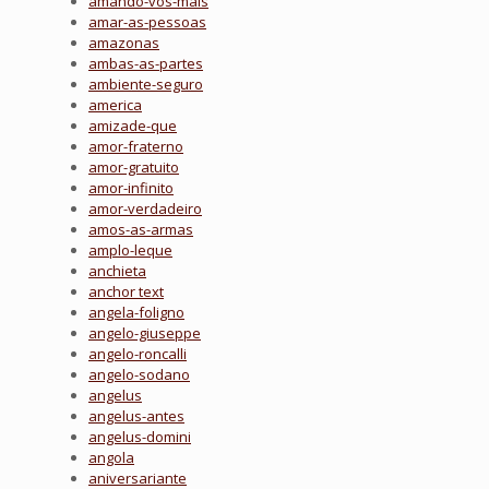
amando-vos-mais
amar-as-pessoas
amazonas
ambas-as-partes
ambiente-seguro
america
amizade-que
amor-fraterno
amor-gratuito
amor-infinito
amor-verdadeiro
amos-as-armas
amplo-leque
anchieta
anchor text
angela-foligno
angelo-giuseppe
angelo-roncalli
angelo-sodano
angelus
angelus-antes
angelus-domini
angola
aniversariante