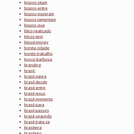
bispos-citam
bispos-entre
bispos-esperam
bispos-lamentam
bispos-que
blico-realizado
blicos-teol
blood-money
bonita-cidade
bonito-trabalho
bosco-barbosa
branding
brasil-
brasil-agora
brasil-desde
brasil-entre
brasil-jesus
brasil-momento
brasil-para
brasil-passos
brasil-segundo
brasil-trata-se
brasileira
brasileiro