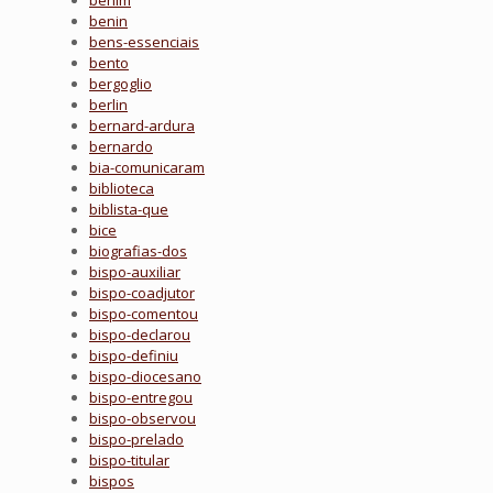
benim
benin
bens-essenciais
bento
bergoglio
berlin
bernard-ardura
bernardo
bia-comunicaram
biblioteca
biblista-que
bice
biografias-dos
bispo-auxiliar
bispo-coadjutor
bispo-comentou
bispo-declarou
bispo-definiu
bispo-diocesano
bispo-entregou
bispo-observou
bispo-prelado
bispo-titular
bispos