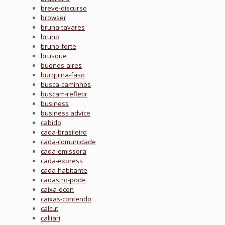
breve-discurso
browser
bruna-tavares
bruno
bruno-forte
brusque
buenos-aires
burquina-faso
busca-caminhos
buscam-refletir
business
business advice
cabido
cada-brasileiro
cada-comunidade
cada-emissora
cada-express
cada-habitante
cadastro-pode
caixa-econ
caixas-contendo
calcut
calliari