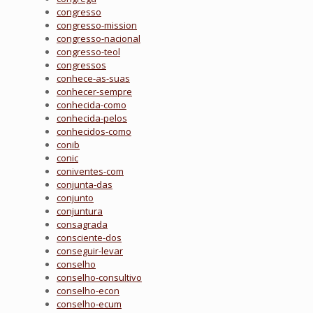
congresso
congresso-mission
congresso-nacional
congresso-teol
congressos
conhece-as-suas
conhecer-sempre
conhecida-como
conhecida-pelos
conhecidos-como
conib
conic
coniventes-com
conjunta-das
conjunto
conjuntura
consagrada
consciente-dos
conseguir-levar
conselho
conselho-consultivo
conselho-econ
conselho-ecum