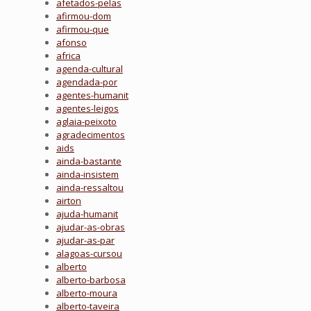
afetados-pelas
afirmou-dom
afirmou-que
afonso
africa
agenda-cultural
agendada-por
agentes-humanit
agentes-leigos
aglaia-peixoto
agradecimentos
aids
ainda-bastante
ainda-insistem
ainda-ressaltou
airton
ajuda-humanit
ajudar-as-obras
ajudar-as-par
alagoas-cursou
alberto
alberto-barbosa
alberto-moura
alberto-taveira