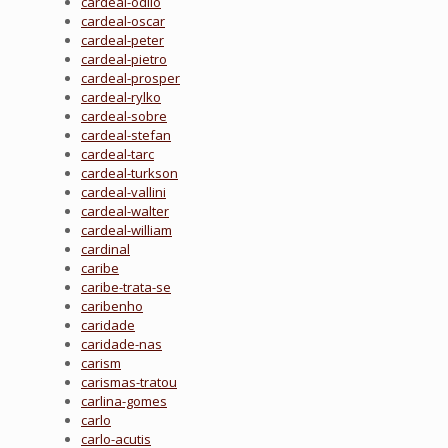
cardeal-odilo
cardeal-oscar
cardeal-peter
cardeal-pietro
cardeal-prosper
cardeal-rylko
cardeal-sobre
cardeal-stefan
cardeal-tarc
cardeal-turkson
cardeal-vallini
cardeal-walter
cardeal-william
cardinal
caribe
caribe-trata-se
caribenho
caridade
caridade-nas
carism
carismas-tratou
carlina-gomes
carlo
carlo-acutis