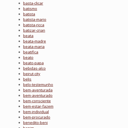
basta-clicar
batismo
batista
batista-mario
batista-ricca
batizar-crian
beata
beata-madre
beata-maria
beatifica
beato
beato-papa
bebidas-alco
beirut-city
belis
belo-testemunho
bem-aventurada
bem-aventurado
bem-consciente
bem-estar-fazem
bem-individual
bem-procurado
benedito-beni