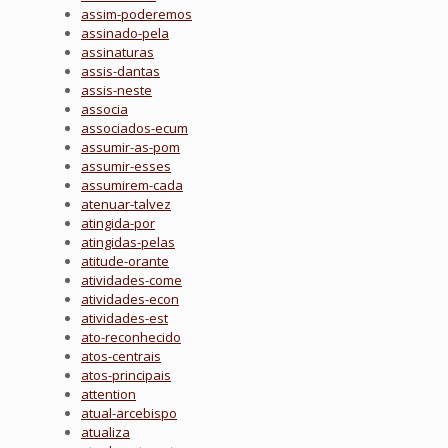
assim-poderemos
assinado-pela
assinaturas
assis-dantas
assis-neste
associa
associados-ecum
assumir-as-pom
assumir-esses
assumirem-cada
atenuar-talvez
atingida-por
atingidas-pelas
atitude-orante
atividades-come
atividades-econ
atividades-est
ato-reconhecido
atos-centrais
atos-principais
attention
atual-arcebispo
atualiza