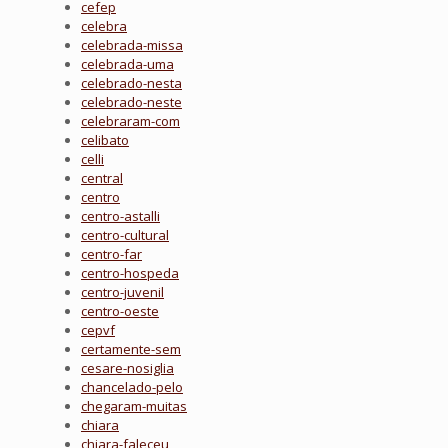
cefep
celebra
celebrada-missa
celebrada-uma
celebrado-nesta
celebrado-neste
celebraram-com
celibato
celli
central
centro
centro-astalli
centro-cultural
centro-far
centro-hospeda
centro-juvenil
centro-oeste
cepvf
certamente-sem
cesare-nosiglia
chancelado-pelo
chegaram-muitas
chiara
chiara-faleceu