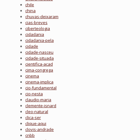
chile
china
chuvas-deixaram
cias-breves
ciberteologia
cidadania
cidadania-pela
cidade
cidade-nasceu
cidade-situada
cientifica-acad
cima-congrega
cinema
cinema-implica
cio-fundamental
cio-nesta
claudio-maria
clemente-isnard
cleo-natural
clica-ser
clique-aqui
clovis-andrade
cnbb