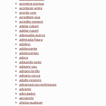
acontece-porque
acontecer-entre
acordo-com
acreditem-que
acredito-sempre
adelar-rubert
adelar-rupert
adequada-acerca
admirada-figura
adolesc
adolescente
adolescentes
adora
adquirido-junto
adquirir-seu
adriano-brollo
adriano-ciocca
adulto-respons
advanced seo techniques
advento
advogados
aeroporto
afasta-qualquer