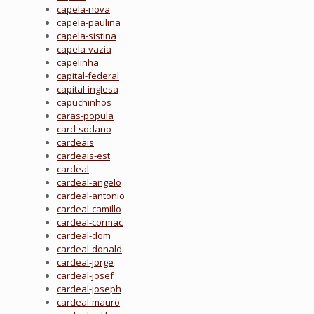
capela-nova
capela-paulina
capela-sistina
capela-vazia
capelinha
capital-federal
capital-inglesa
capuchinhos
caras-popula
card-sodano
cardeais
cardeais-est
cardeal
cardeal-angelo
cardeal-antonio
cardeal-camillo
cardeal-cormac
cardeal-dom
cardeal-donald
cardeal-jorge
cardeal-josef
cardeal-joseph
cardeal-mauro