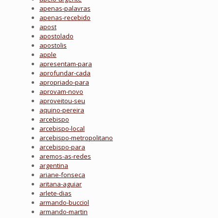
apenas-palavras
apenas-recebido
apost
apostolado
apostolis
apple
apresentam-para
aprofundar-cada
apropriado-para
aprovam-novo
aproveitou-seu
aquino-pereira
arcebispo
arcebispo-local
arcebispo-metropolitano
arcebispo-para
aremos-as-redes
argentina
ariane-fonseca
aritana-aguiar
arlete-dias
armando-bucciol
armando-martin