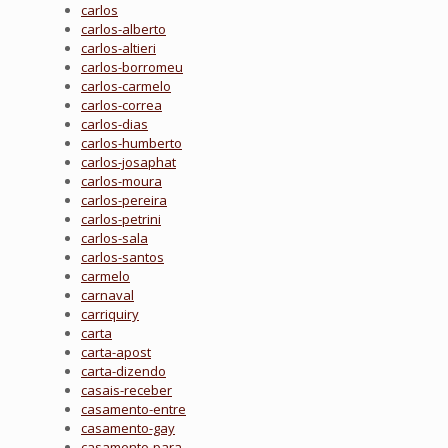
carlos
carlos-alberto
carlos-altieri
carlos-borromeu
carlos-carmelo
carlos-correa
carlos-dias
carlos-humberto
carlos-josaphat
carlos-moura
carlos-pereira
carlos-petrini
carlos-sala
carlos-santos
carmelo
carnaval
carriquiry
carta
carta-apost
carta-dizendo
casais-receber
casamento-entre
casamento-gay
casamento-para