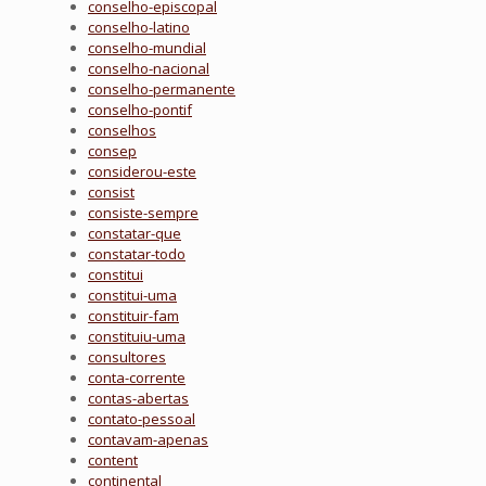
conselho-episcopal
conselho-latino
conselho-mundial
conselho-nacional
conselho-permanente
conselho-pontif
conselhos
consep
considerou-este
consist
consiste-sempre
constatar-que
constatar-todo
constitui
constitui-uma
constituir-fam
constituiu-uma
consultores
conta-corrente
contas-abertas
contato-pessoal
contavam-apenas
content
continental