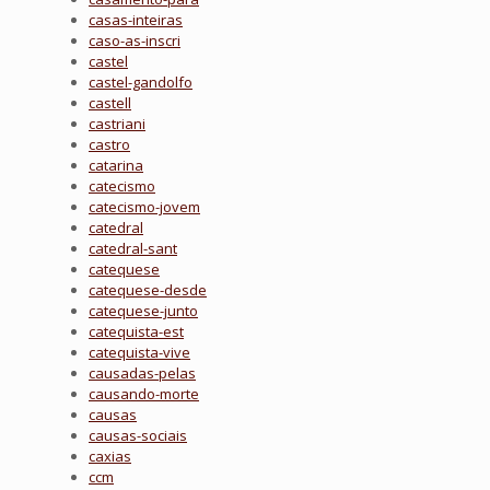
casas-inteiras
caso-as-inscri
castel
castel-gandolfo
castell
castriani
castro
catarina
catecismo
catecismo-jovem
catedral
catedral-sant
catequese
catequese-desde
catequese-junto
catequista-est
catequista-vive
causadas-pelas
causando-morte
causas
causas-sociais
caxias
ccm