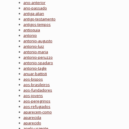
ano-anterior
ano-passado
antiga-alian
antigo-testamento
antigos-tempos
antioquia
antonio
antonio-augusto
antonio-luiz
antonio-maria
antonio-peruzzo
antonio-spadaro
antonio-tagle
anuar-battisti
aos-bispos
aos-brasileiros
aos-fundadores
aos-jovens
aos-peregrinos
aos-refugiados
aparecem-como
aparecida
aparecido
apelo-urgente