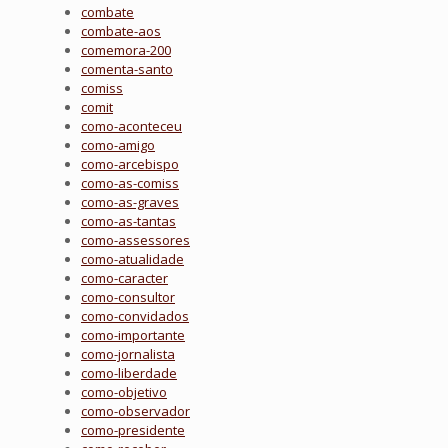
combate
combate-aos
comemora-200
comenta-santo
comiss
comit
como-aconteceu
como-amigo
como-arcebispo
como-as-comiss
como-as-graves
como-as-tantas
como-assessores
como-atualidade
como-caracter
como-consultor
como-convidados
como-importante
como-jornalista
como-liberdade
como-objetivo
como-observador
como-presidente