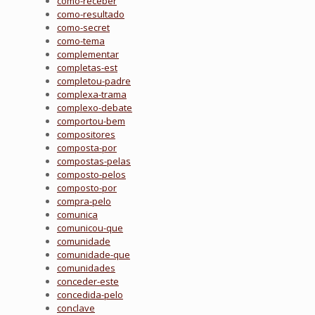
como-receber
como-resultado
como-secret
como-tema
complementar
completas-est
completou-padre
complexa-trama
complexo-debate
comportou-bem
compositores
composta-por
compostas-pelas
composto-pelos
composto-por
compra-pelo
comunica
comunicou-que
comunidade
comunidade-que
comunidades
conceder-este
concedida-pelo
conclave