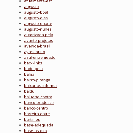
atualmente-est
augusto
augusto-boal
augusto-dias
augusto-duarte
augusto-nunes
autorizada-pela
avante-projetos
avenida-brasil
ayres-britto
azul-entremeado
back-links
bado-pela
bahia
bairro-piranga
baixar-as-informa
baldu
baluarte-contra
banco-bradesco
banco-centro
barreira-entre
bartimeu
base-adequada
base-as-oito