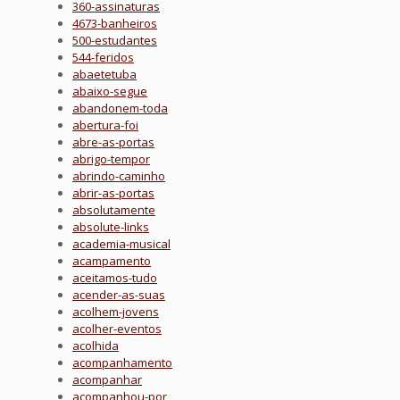
360-assinaturas
4673-banheiros
500-estudantes
544-feridos
abaetetuba
abaixo-segue
abandonem-toda
abertura-foi
abre-as-portas
abrigo-tempor
abrindo-caminho
abrir-as-portas
absolutamente
absolute-links
academia-musical
acampamento
aceitamos-tudo
acender-as-suas
acolhem-jovens
acolher-eventos
acolhida
acompanhamento
acompanhar
acompanhou-por