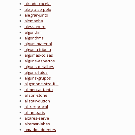
alcindo-cacela
alegra-se-pelo
alegrar-junto
alemanha
alessandro
algorithm
algorithms
algum-material
alguma-tribula
algumas-coisas
alguns-aspectos
alguns-detalhes
alguns-fatos
alguns-grupos
alignnone-size-full
alimentar-tanta
alison-stone
alistair-dutton
all-reciprocal
alline-paris
altares-serve
altermir-labes
amados-doentes