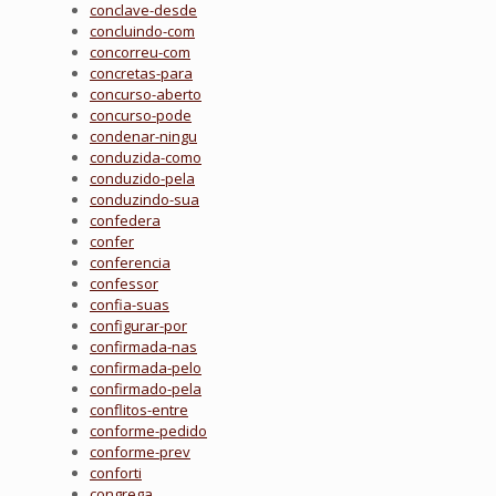
conclave-desde
concluindo-com
concorreu-com
concretas-para
concurso-aberto
concurso-pode
condenar-ningu
conduzida-como
conduzido-pela
conduzindo-sua
confedera
confer
conferencia
confessor
confia-suas
configurar-por
confirmada-nas
confirmada-pelo
confirmado-pela
conflitos-entre
conforme-pedido
conforme-prev
conforti
congrega