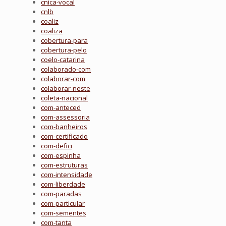
cnica-vocal
cnlb
coaliz
coaliza
cobertura-para
cobertura-pelo
coelo-catarina
colaborado-com
colaborar-com
colaborar-neste
coleta-nacional
com-anteced
com-assessoria
com-banheiros
com-certificado
com-defici
com-espinha
com-estruturas
com-intensidade
com-liberdade
com-paradas
com-particular
com-sementes
com-tanta