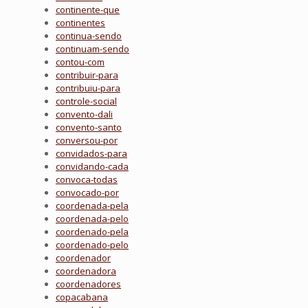
continente-que
continentes
continua-sendo
continuam-sendo
contou-com
contribuir-para
contribuiu-para
controle-social
convento-dali
convento-santo
conversou-por
convidados-para
convidando-cada
convoca-todas
convocado-por
coordenada-pela
coordenada-pelo
coordenado-pela
coordenado-pelo
coordenador
coordenadora
coordenadores
copacabana