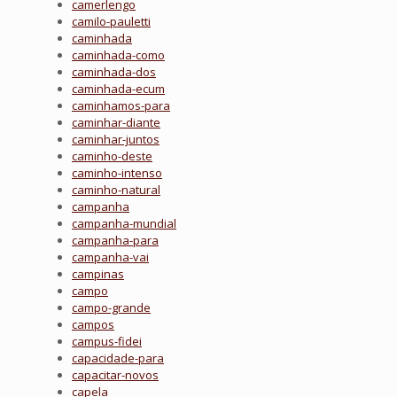
camerlengo
camilo-pauletti
caminhada
caminhada-como
caminhada-dos
caminhada-ecum
caminhamos-para
caminhar-diante
caminhar-juntos
caminho-deste
caminho-intenso
caminho-natural
campanha
campanha-mundial
campanha-para
campanha-vai
campinas
campo
campo-grande
campos
campus-fidei
capacidade-para
capacitar-novos
capela