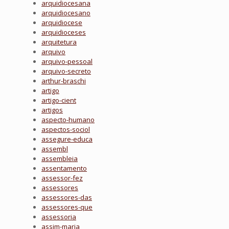
arquidiocesana
arquidiocesano
arquidiocese
arquidioceses
arquitetura
arquivo
arquivo-pessoal
arquivo-secreto
arthur-braschi
artigo
artigo-cient
artigos
aspecto-humano
aspectos-sociol
assegure-educa
assembl
assembleia
assentamento
assessor-fez
assessores
assessores-das
assessores-que
assessoria
assim-maria