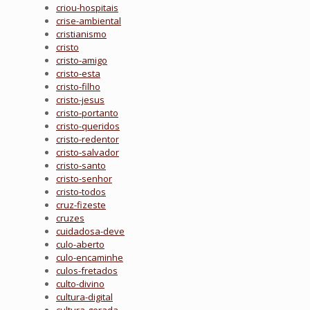
criou-hospitais
crise-ambiental
cristianismo
cristo
cristo-amigo
cristo-esta
cristo-filho
cristo-jesus
cristo-portanto
cristo-queridos
cristo-redentor
cristo-salvador
cristo-santo
cristo-senhor
cristo-todos
cruz-fizeste
cruzes
cuidadosa-deve
culo-aberto
culo-encaminhe
culos-fretados
culto-divino
cultura-digital