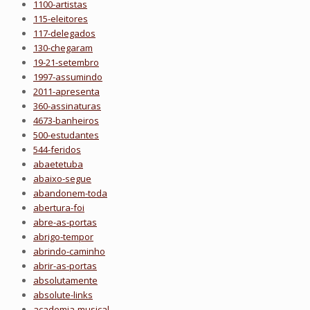
1100-artistas
115-eleitores
117-delegados
130-chegaram
19-21-setembro
1997-assumindo
2011-apresenta
360-assinaturas
4673-banheiros
500-estudantes
544-feridos
abaetetuba
abaixo-segue
abandonem-toda
abertura-foi
abre-as-portas
abrigo-tempor
abrindo-caminho
abrir-as-portas
absolutamente
absolute-links
academia-musical