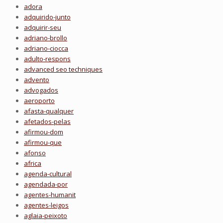
adora
adquirido-junto
adquirir-seu
adriano-brollo
adriano-ciocca
adulto-respons
advanced seo techniques
advento
advogados
aeroporto
afasta-qualquer
afetados-pelas
afirmou-dom
afirmou-que
afonso
africa
agenda-cultural
agendada-por
agentes-humanit
agentes-leigos
aglaia-peixoto