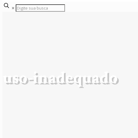
✕
uso-inadequado