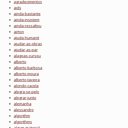
agradecimentos
aids
ainda-bastante
ainda-insistem
ainda-ressaltou
airton
ajuda-humanit
ajudar-as-obras
ajudar-as-par
alagoas-cursou
alberto
alberto-barbosa
alberto-moura
alberto-taveira
alcindo-cacela
alegra-se-pelo
alegrar-junto
alemanha
alessandro
algorithm
algorithms
algum-material