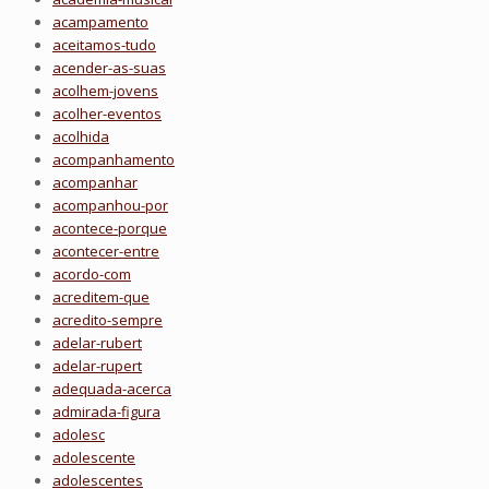
acampamento
aceitamos-tudo
acender-as-suas
acolhem-jovens
acolher-eventos
acolhida
acompanhamento
acompanhar
acompanhou-por
acontece-porque
acontecer-entre
acordo-com
acreditem-que
acredito-sempre
adelar-rubert
adelar-rupert
adequada-acerca
admirada-figura
adolesc
adolescente
adolescentes