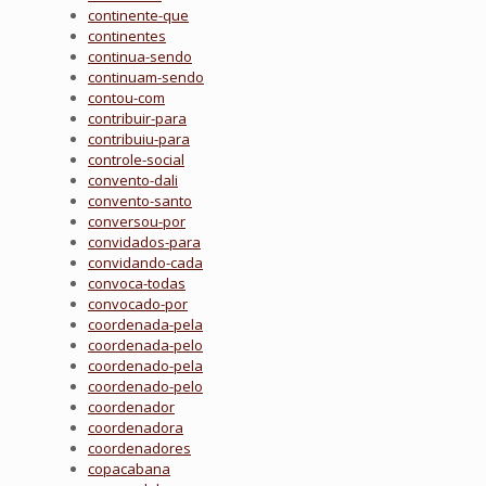
continente-que
continentes
continua-sendo
continuam-sendo
contou-com
contribuir-para
contribuiu-para
controle-social
convento-dali
convento-santo
conversou-por
convidados-para
convidando-cada
convoca-todas
convocado-por
coordenada-pela
coordenada-pelo
coordenado-pela
coordenado-pelo
coordenador
coordenadora
coordenadores
copacabana