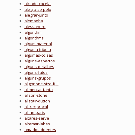
alcindo-cacela
alegra-se-pelo
alegrar-junto
alemanha
alessandro
algorithm
algorithms
algum-material
alguma-tribula
algumas-coisas
alguns-aspectos
alguns-detalhes
alguns-fatos
alguns-grupos
alignnone-size-full
alimentar-tanta
alison-stone
alistair-dutton
all-reciprocal
alline-paris
altares-serve
altermir-labes
amados-doentes