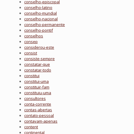
conselho-episcopal
conselho-latino
conselho-mundial
conselho-nacional
conselho-permanente
conselho-pontif
conselhos
consep
considerou-este
consist
consiste-sempre
constatar-que
constatar-todo
constitui
constitui-uma
constituir-fam
constituiu-uma
consultores
conta-corrente
contas-abertas
contato-pessoal
contavam-apenas
content
continental