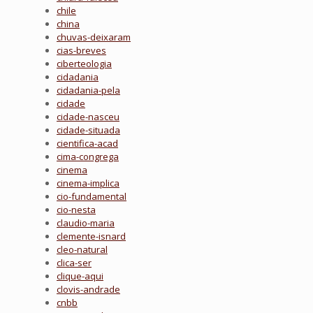
chile
china
chuvas-deixaram
cias-breves
ciberteologia
cidadania
cidadania-pela
cidade
cidade-nasceu
cidade-situada
cientifica-acad
cima-congrega
cinema
cinema-implica
cio-fundamental
cio-nesta
claudio-maria
clemente-isnard
cleo-natural
clica-ser
clique-aqui
clovis-andrade
cnbb