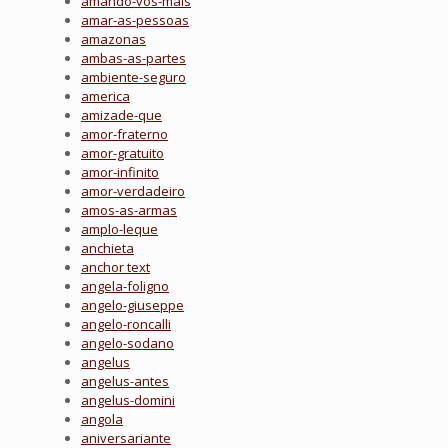
amando-vos-mais
amar-as-pessoas
amazonas
ambas-as-partes
ambiente-seguro
america
amizade-que
amor-fraterno
amor-gratuito
amor-infinito
amor-verdadeiro
amos-as-armas
amplo-leque
anchieta
anchor text
angela-foligno
angelo-giuseppe
angelo-roncalli
angelo-sodano
angelus
angelus-antes
angelus-domini
angola
aniversariante