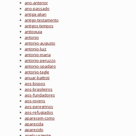
ano-anterior
ano-passado
antiga-alian
antigo-testamento
antigos-tempos
antioquia
antonio
antonio-augusto
antonio-luiz
antonio-maria
antonio-peruzzo
antonio-spadaro
antonio-tagle
anuar-battisti
aos-bispos
aos-brasileiros
aos-fundadores
aos-jovens
aos-peregrinos
aos-refugiados
aparecem-como
aparecida
aparecido
apelo-urgente