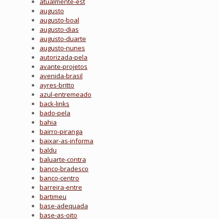
atualmente-est
augusto
augusto-boal
augusto-dias
augusto-duarte
augusto-nunes
autorizada-pela
avante-projetos
avenida-brasil
ayres-britto
azul-entremeado
back-links
bado-pela
bahia
bairro-piranga
baixar-as-informa
baldu
baluarte-contra
banco-bradesco
banco-centro
barreira-entre
bartimeu
base-adequada
base-as-oito