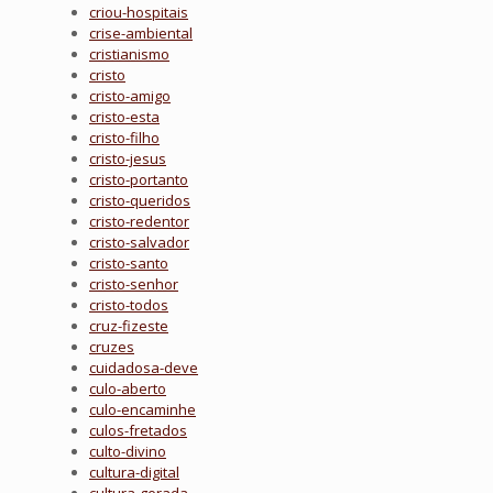
criou-hospitais
crise-ambiental
cristianismo
cristo
cristo-amigo
cristo-esta
cristo-filho
cristo-jesus
cristo-portanto
cristo-queridos
cristo-redentor
cristo-salvador
cristo-santo
cristo-senhor
cristo-todos
cruz-fizeste
cruzes
cuidadosa-deve
culo-aberto
culo-encaminhe
culos-fretados
culto-divino
cultura-digital