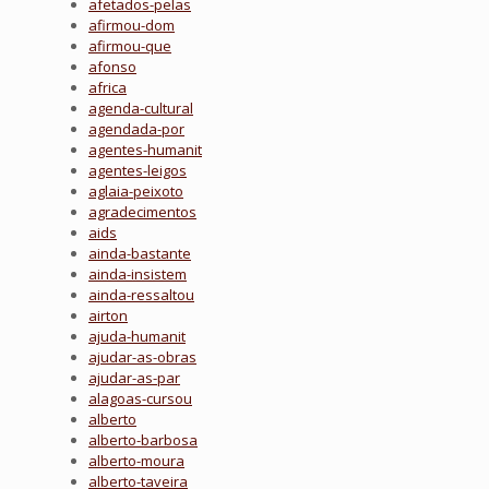
afetados-pelas
afirmou-dom
afirmou-que
afonso
africa
agenda-cultural
agendada-por
agentes-humanit
agentes-leigos
aglaia-peixoto
agradecimentos
aids
ainda-bastante
ainda-insistem
ainda-ressaltou
airton
ajuda-humanit
ajudar-as-obras
ajudar-as-par
alagoas-cursou
alberto
alberto-barbosa
alberto-moura
alberto-taveira