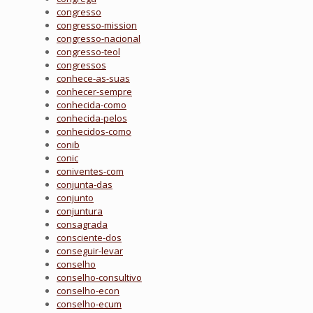
congresso
congresso-mission
congresso-nacional
congresso-teol
congressos
conhece-as-suas
conhecer-sempre
conhecida-como
conhecida-pelos
conhecidos-como
conib
conic
coniventes-com
conjunta-das
conjunto
conjuntura
consagrada
consciente-dos
conseguir-levar
conselho
conselho-consultivo
conselho-econ
conselho-ecum