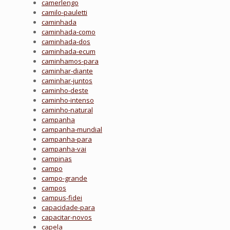
camerlengo
camilo-pauletti
caminhada
caminhada-como
caminhada-dos
caminhada-ecum
caminhamos-para
caminhar-diante
caminhar-juntos
caminho-deste
caminho-intenso
caminho-natural
campanha
campanha-mundial
campanha-para
campanha-vai
campinas
campo
campo-grande
campos
campus-fidei
capacidade-para
capacitar-novos
capela