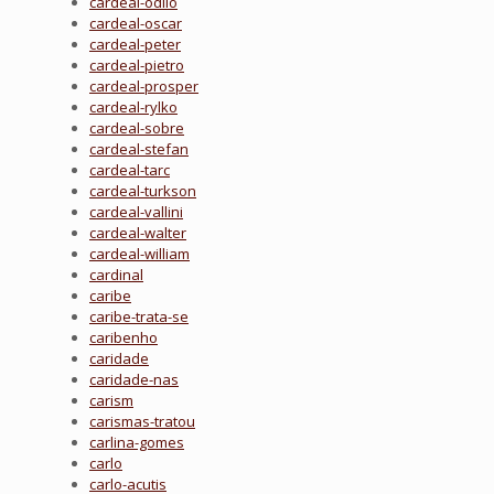
cardeal-odilo
cardeal-oscar
cardeal-peter
cardeal-pietro
cardeal-prosper
cardeal-rylko
cardeal-sobre
cardeal-stefan
cardeal-tarc
cardeal-turkson
cardeal-vallini
cardeal-walter
cardeal-william
cardinal
caribe
caribe-trata-se
caribenho
caridade
caridade-nas
carism
carismas-tratou
carlina-gomes
carlo
carlo-acutis