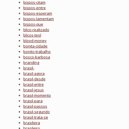
bispos-citam
bispos-entre
bispos-esperam
bispos-lamentam
bispos-que
blico-realizado
blicos-teol
blood-money
bonita-cidade
bonito-trabalho
bosco-barbosa
branding
brasil-
brasil-agora
brasil-desde
brasil-entre
brasil-jesus
brasil-momento
brasil-para
brasil-passos
brasil-segundo
brasil-trata-se
brasileira
brasileiro