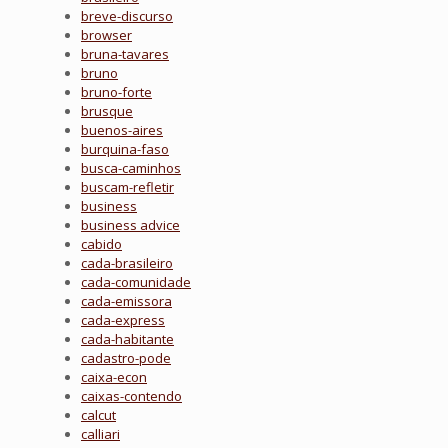
breve-discurso
browser
bruna-tavares
bruno
bruno-forte
brusque
buenos-aires
burquina-faso
busca-caminhos
buscam-refletir
business
business advice
cabido
cada-brasileiro
cada-comunidade
cada-emissora
cada-express
cada-habitante
cadastro-pode
caixa-econ
caixas-contendo
calcut
calliari