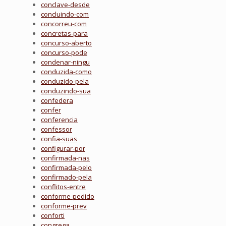
conclave-desde
concluindo-com
concorreu-com
concretas-para
concurso-aberto
concurso-pode
condenar-ningu
conduzida-como
conduzido-pela
conduzindo-sua
confedera
confer
conferencia
confessor
confia-suas
configurar-por
confirmada-nas
confirmada-pelo
confirmado-pela
conflitos-entre
conforme-pedido
conforme-prev
conforti
congrega