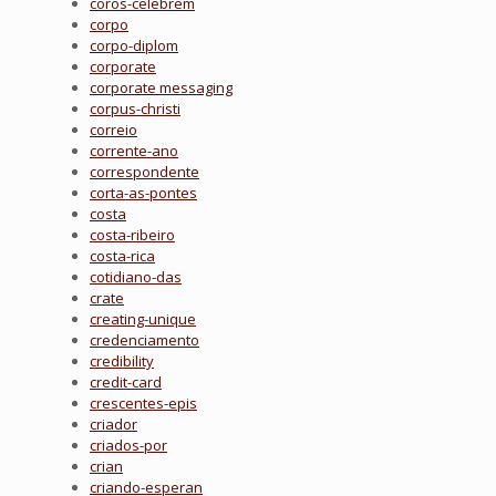
coros-celebrem
corpo
corpo-diplom
corporate
corporate messaging
corpus-christi
correio
corrente-ano
correspondente
corta-as-pontes
costa
costa-ribeiro
costa-rica
cotidiano-das
crate
creating-unique
credenciamento
credibility
credit-card
crescentes-epis
criador
criados-por
crian
criando-esperan