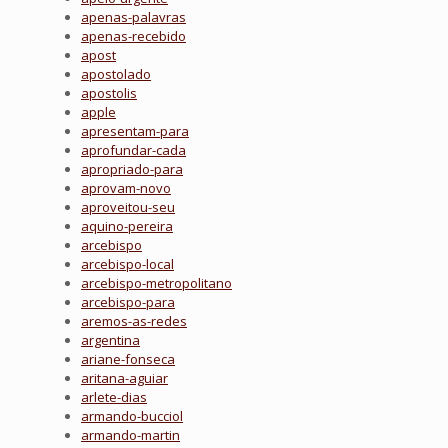
apenas-palavras
apenas-recebido
apost
apostolado
apostolis
apple
apresentam-para
aprofundar-cada
apropriado-para
aprovam-novo
aproveitou-seu
aquino-pereira
arcebispo
arcebispo-local
arcebispo-metropolitano
arcebispo-para
aremos-as-redes
argentina
ariane-fonseca
aritana-aguiar
arlete-dias
armando-bucciol
armando-martin