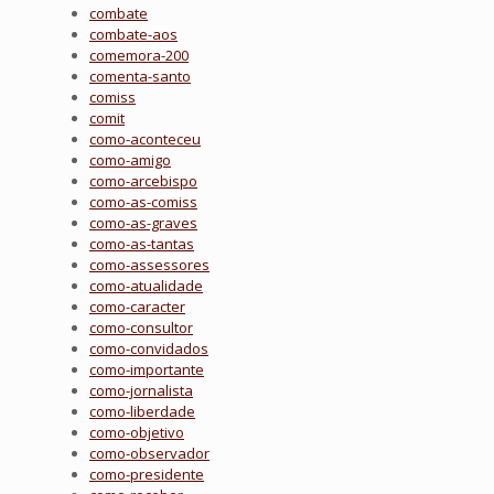
combate
combate-aos
comemora-200
comenta-santo
comiss
comit
como-aconteceu
como-amigo
como-arcebispo
como-as-comiss
como-as-graves
como-as-tantas
como-assessores
como-atualidade
como-caracter
como-consultor
como-convidados
como-importante
como-jornalista
como-liberdade
como-objetivo
como-observador
como-presidente