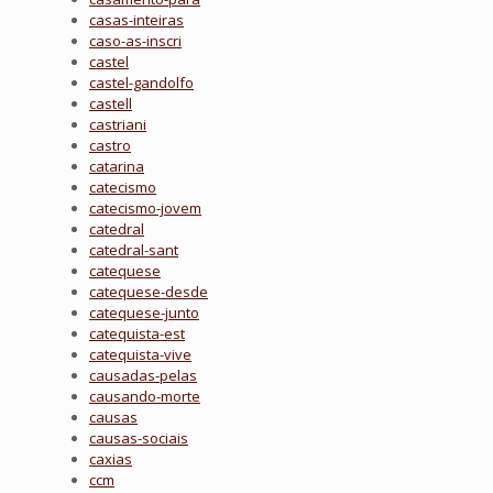
casas-inteiras
caso-as-inscri
castel
castel-gandolfo
castell
castriani
castro
catarina
catecismo
catecismo-jovem
catedral
catedral-sant
catequese
catequese-desde
catequese-junto
catequista-est
catequista-vive
causadas-pelas
causando-morte
causas
causas-sociais
caxias
ccm