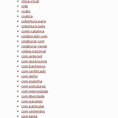
cnica-vocal
cnlb
coaliz
coaliza
cobertura-para
cobertura-pelo
coelo-catarina
colaborado-com
colaborar-com
colaborar-neste
coleta-nacional
com-anteced
com-assessoria
com-banheiros
com-certificado
com-defici
com-espinha
com-estruturas
com-intensidade
com-liberdade
com-paradas
com-particular
com-sementes
com-tanta