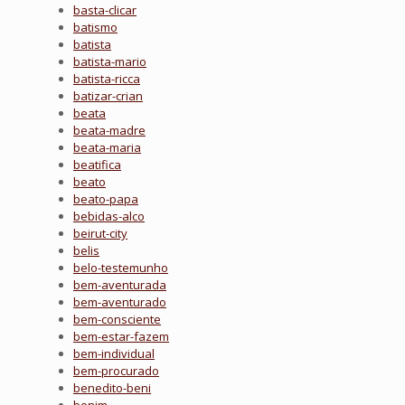
basta-clicar
batismo
batista
batista-mario
batista-ricca
batizar-crian
beata
beata-madre
beata-maria
beatifica
beato
beato-papa
bebidas-alco
beirut-city
belis
belo-testemunho
bem-aventurada
bem-aventurado
bem-consciente
bem-estar-fazem
bem-individual
bem-procurado
benedito-beni