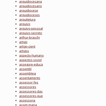
arquidiocesana
arquidiocesano
arquidiocese
arquidioceses
arquitetura
arquivo
arquivo-pessoal
arquivo-secreto
arthur-braschi
artigo
artigo-cient
artigos
aspecto-humano
aspectos-sociol
assegure-educa
assembl
assembleia
assentamento
assessor-fez
assessores
assessores-das
assessores-que
assessoria
assim-maria