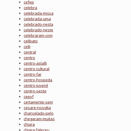
cefep
celebra
celebrada-missa
celebrada-uma
celebrado-nesta
celebrado-neste
celebraram-com
celibato
celli
central
centro
centro-astalli
centro-cultural
centro-far
centro-hospeda
centro-juvenil
centro-oeste
cepvf
certamente-sem
cesare-nosiglia
chancelado-pelo
chegaram-muitas
chiara
chiara-faleceu