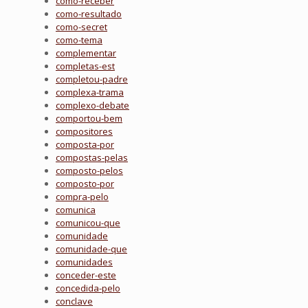
como-receber
como-resultado
como-secret
como-tema
complementar
completas-est
completou-padre
complexa-trama
complexo-debate
comportou-bem
compositores
composta-por
compostas-pelas
composto-pelos
composto-por
compra-pelo
comunica
comunicou-que
comunidade
comunidade-que
comunidades
conceder-este
concedida-pelo
conclave