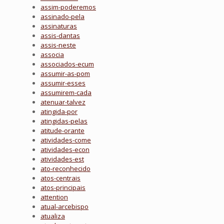
assim-poderemos
assinado-pela
assinaturas
assis-dantas
assis-neste
associa
associados-ecum
assumir-as-pom
assumir-esses
assumirem-cada
atenuar-talvez
atingida-por
atingidas-pelas
atitude-orante
atividades-come
atividades-econ
atividades-est
ato-reconhecido
atos-centrais
atos-principais
attention
atual-arcebispo
atualiza