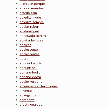
acontece-porque
acontecer-entre
acordo-com
acreditem-que
acredito-sempre
adelar-rubert
adelar-rupert
adequada-acerca
admirada-figura
adolesc
adolescente
adolescentes
adora
adquirido-junto
adquirir-seu
adriano-brollo
adriano-ciocca
adulto-respons
advanced seo techniques
advento
advogados
aeroporto
afasta-qualquer