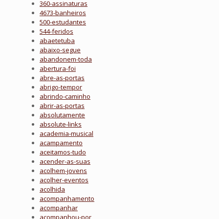
360-assinaturas
4673-banheiros
500-estudantes
544-feridos
abaetetuba
abaixo-segue
abandonem-toda
abertura-foi
abre-as-portas
abrigo-tempor
abrindo-caminho
abrir-as-portas
absolutamente
absolute-links
academia-musical
acampamento
aceitamos-tudo
acender-as-suas
acolhem-jovens
acolher-eventos
acolhida
acompanhamento
acompanhar
acompanhou-por