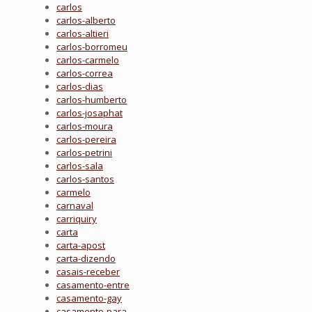
carlos
carlos-alberto
carlos-altieri
carlos-borromeu
carlos-carmelo
carlos-correa
carlos-dias
carlos-humberto
carlos-josaphat
carlos-moura
carlos-pereira
carlos-petrini
carlos-sala
carlos-santos
carmelo
carnaval
carriquiry
carta
carta-apost
carta-dizendo
casais-receber
casamento-entre
casamento-gay
casamento-para