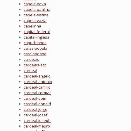
capela-nova
capela-paulina
capela-sistina
capela-vazia
capelinha
capital-federal
capital-inglesa
capuchinhos
caras-popula
card-sodano
cardeais
cardeais-est
cardeal
cardeal-angelo
cardeal-antonio
cardeal-camillo
cardeal-cormac
cardeal-dom
cardeal-donald
cardeal-jorge
cardeal-josef
cardeal-joseph
cardeal-mauro