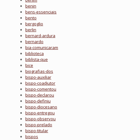
benim
benin
bens-essenciais
bento
bergoglio
berlin
bernard-ardura
bernardo
bia-comunicaram
biblioteca
biblista-que
bice
biografias-dos
bispo-auxiliar
bispo-coadjutor
bispo-comentou
bispo-declarou
bispo-definiu
bispo-diocesano
bispo-entregou
bispo-observou
bispo-prelado
bispo-titular
bispos