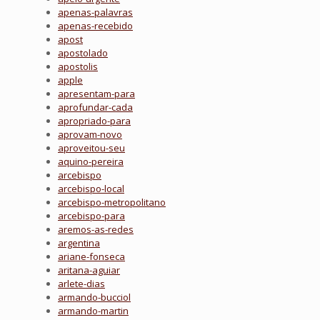
apenas-palavras
apenas-recebido
apost
apostolado
apostolis
apple
apresentam-para
aprofundar-cada
apropriado-para
aprovam-novo
aproveitou-seu
aquino-pereira
arcebispo
arcebispo-local
arcebispo-metropolitano
arcebispo-para
aremos-as-redes
argentina
ariane-fonseca
aritana-aguiar
arlete-dias
armando-bucciol
armando-martin