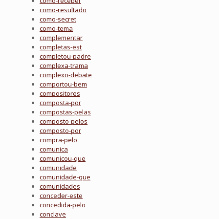
como-receber
como-resultado
como-secret
como-tema
complementar
completas-est
completou-padre
complexa-trama
complexo-debate
comportou-bem
compositores
composta-por
compostas-pelas
composto-pelos
composto-por
compra-pelo
comunica
comunicou-que
comunidade
comunidade-que
comunidades
conceder-este
concedida-pelo
conclave