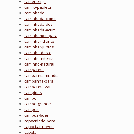
camerlengo
camilo-pauletti
caminhada
caminhada-como
caminhada-dos
caminhada-ecum
caminhamos-para
caminhar-diante
caminhar-juntos
caminho-deste
caminho-intenso
caminho-natural
campanha
campanha-mundial
campanha-para
campanha-vai
campinas
campo
campo-grande
campos
campus-fidei
capacidade-para
capacitar-novos
capela