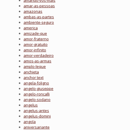
amando-vos-mais
amar-as-pessoas
amazonas
ambas-as-partes
ambiente-seguro
america
amizade-que
amor-fraterno
amor-gratuito
amor-infinito
amor-verdadeiro
amos-as-armas
amplo-leque
anchieta
anchor text
angela-foligno
angelo-giuseppe
angelo-roncalli
angelo-sodano
angelus
angelus-antes
angelus-domini
angola
aniversariante