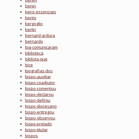
benim
benin
bens-essenciais
bento
bergoglio
berlin
bernard-ardura
bernardo
bia-comunicaram
biblioteca
biblista-que
bice
biografias-dos
bispo-auxiliar
bispo-coadjutor
bispo-comentou
bispo-declarou
bispo-definiu
bispo-diocesano
bispo-entregou
bispo-observou
bispo-prelado
bispo-titular
bispos