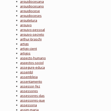
arquidiocesana
arquidiocesano
arquidiocese
arquidioceses
arquitetura
arquivo
arquivo-pessoal
arquivo-secreto
arthur-braschi
artigo
artigo-cient
artigos
aspecto-humano
aspectos-sociol
assegure-educa
assembl
assembleia
assentamento
assessor-fez
assessores
assessores-das
assessores-que
assessoria
assim-maria