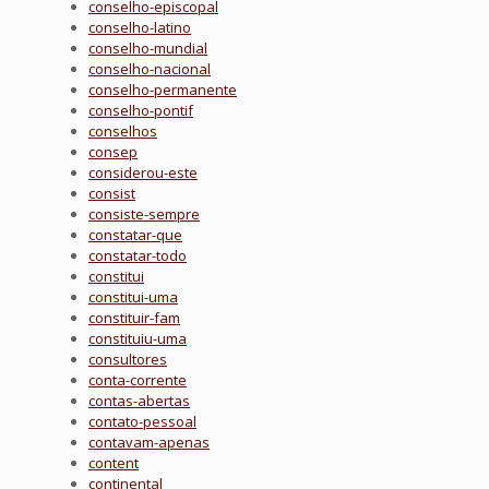
conselho-episcopal
conselho-latino
conselho-mundial
conselho-nacional
conselho-permanente
conselho-pontif
conselhos
consep
considerou-este
consist
consiste-sempre
constatar-que
constatar-todo
constitui
constitui-uma
constituir-fam
constituiu-uma
consultores
conta-corrente
contas-abertas
contato-pessoal
contavam-apenas
content
continental