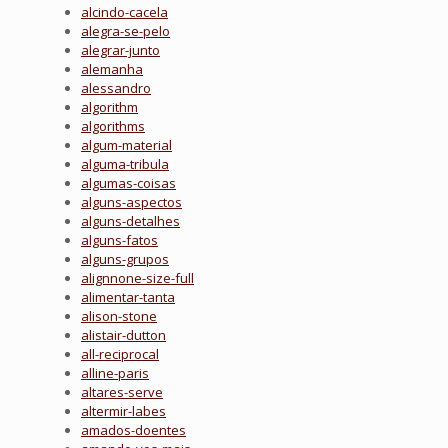
alcindo-cacela
alegra-se-pelo
alegrar-junto
alemanha
alessandro
algorithm
algorithms
algum-material
alguma-tribula
algumas-coisas
alguns-aspectos
alguns-detalhes
alguns-fatos
alguns-grupos
alignnone-size-full
alimentar-tanta
alison-stone
alistair-dutton
all-reciprocal
alline-paris
altares-serve
altermir-labes
amados-doentes