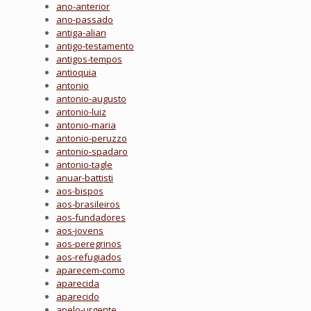
ano-anterior
ano-passado
antiga-alian
antigo-testamento
antigos-tempos
antioquia
antonio
antonio-augusto
antonio-luiz
antonio-maria
antonio-peruzzo
antonio-spadaro
antonio-tagle
anuar-battisti
aos-bispos
aos-brasileiros
aos-fundadores
aos-jovens
aos-peregrinos
aos-refugiados
aparecem-como
aparecida
aparecido
apelo-urgente