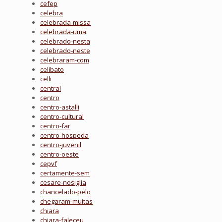
cefep
celebra
celebrada-missa
celebrada-uma
celebrado-nesta
celebrado-neste
celebraram-com
celibato
celli
central
centro
centro-astalli
centro-cultural
centro-far
centro-hospeda
centro-juvenil
centro-oeste
cepvf
certamente-sem
cesare-nosiglia
chancelado-pelo
chegaram-muitas
chiara
chiara-faleceu