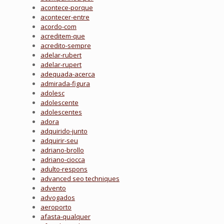
acontece-porque
acontecer-entre
acordo-com
acreditem-que
acredito-sempre
adelar-rubert
adelar-rupert
adequada-acerca
admirada-figura
adolesc
adolescente
adolescentes
adora
adquirido-junto
adquirir-seu
adriano-brollo
adriano-ciocca
adulto-respons
advanced seo techniques
advento
advogados
aeroporto
afasta-qualquer