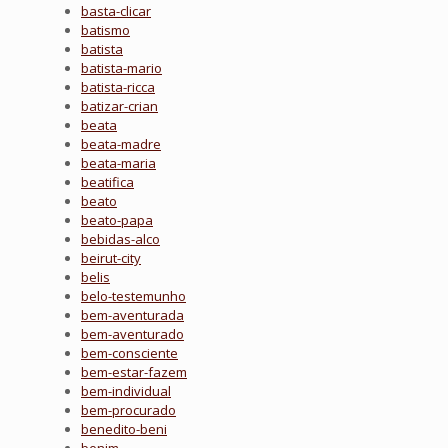
basta-clicar
batismo
batista
batista-mario
batista-ricca
batizar-crian
beata
beata-madre
beata-maria
beatifica
beato
beato-papa
bebidas-alco
beirut-city
belis
belo-testemunho
bem-aventurada
bem-aventurado
bem-consciente
bem-estar-fazem
bem-individual
bem-procurado
benedito-beni