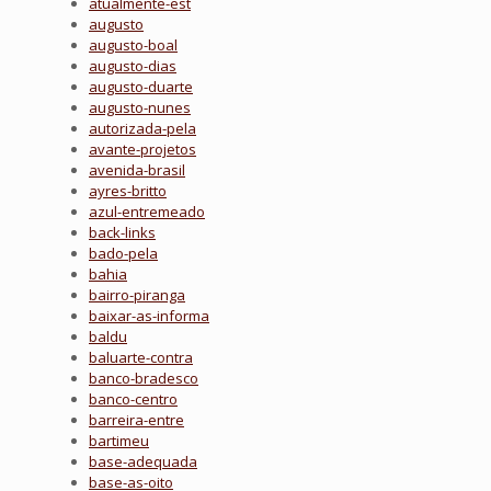
atualmente-est
augusto
augusto-boal
augusto-dias
augusto-duarte
augusto-nunes
autorizada-pela
avante-projetos
avenida-brasil
ayres-britto
azul-entremeado
back-links
bado-pela
bahia
bairro-piranga
baixar-as-informa
baldu
baluarte-contra
banco-bradesco
banco-centro
barreira-entre
bartimeu
base-adequada
base-as-oito