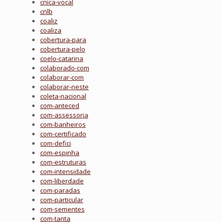
cnica-vocal
cnlb
coaliz
coaliza
cobertura-para
cobertura-pelo
coelo-catarina
colaborado-com
colaborar-com
colaborar-neste
coleta-nacional
com-anteced
com-assessoria
com-banheiros
com-certificado
com-defici
com-espinha
com-estruturas
com-intensidade
com-liberdade
com-paradas
com-particular
com-sementes
com-tanta