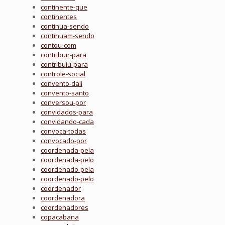
continente-que
continentes
continua-sendo
continuam-sendo
contou-com
contribuir-para
contribuiu-para
controle-social
convento-dali
convento-santo
conversou-por
convidados-para
convidando-cada
convoca-todas
convocado-por
coordenada-pela
coordenada-pelo
coordenado-pela
coordenado-pelo
coordenador
coordenadora
coordenadores
copacabana