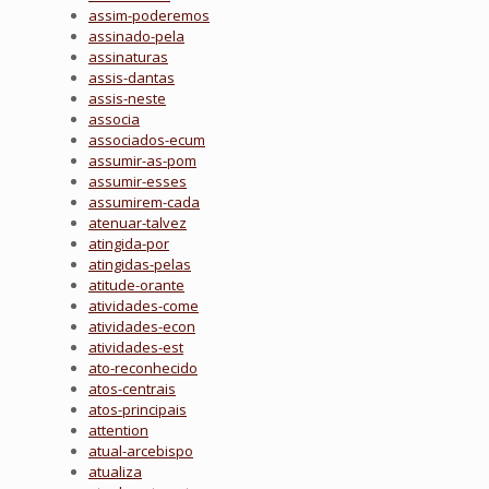
assim-poderemos
assinado-pela
assinaturas
assis-dantas
assis-neste
associa
associados-ecum
assumir-as-pom
assumir-esses
assumirem-cada
atenuar-talvez
atingida-por
atingidas-pelas
atitude-orante
atividades-come
atividades-econ
atividades-est
ato-reconhecido
atos-centrais
atos-principais
attention
atual-arcebispo
atualiza