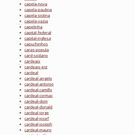
capela-nova
capela-paulina
capela-sistina
capela-vazia
capelinha
capital-federal
capital-inglesa
capuchinhos
caras-popula
card-sodano
cardeais
cardeais-est
cardeal
cardeal-angelo
cardeal-antonio
cardeal-camillo
cardeal-cormac
cardeal-dom
cardeal-donald
cardeal-jorge
cardeal-josef
cardeal-joseph
cardeal-mauro