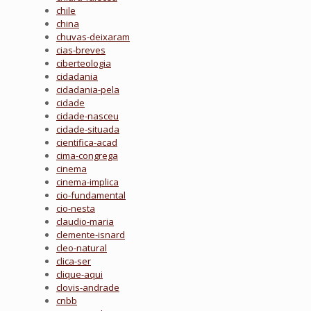
chile
china
chuvas-deixaram
cias-breves
ciberteologia
cidadania
cidadania-pela
cidade
cidade-nasceu
cidade-situada
cientifica-acad
cima-congrega
cinema
cinema-implica
cio-fundamental
cio-nesta
claudio-maria
clemente-isnard
cleo-natural
clica-ser
clique-aqui
clovis-andrade
cnbb