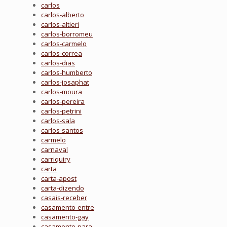
carlos
carlos-alberto
carlos-altieri
carlos-borromeu
carlos-carmelo
carlos-correa
carlos-dias
carlos-humberto
carlos-josaphat
carlos-moura
carlos-pereira
carlos-petrini
carlos-sala
carlos-santos
carmelo
carnaval
carriquiry
carta
carta-apost
carta-dizendo
casais-receber
casamento-entre
casamento-gay
casamento-para