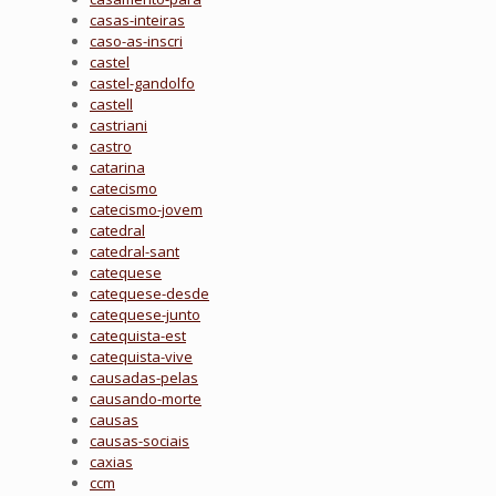
casas-inteiras
caso-as-inscri
castel
castel-gandolfo
castell
castriani
castro
catarina
catecismo
catecismo-jovem
catedral
catedral-sant
catequese
catequese-desde
catequese-junto
catequista-est
catequista-vive
causadas-pelas
causando-morte
causas
causas-sociais
caxias
ccm