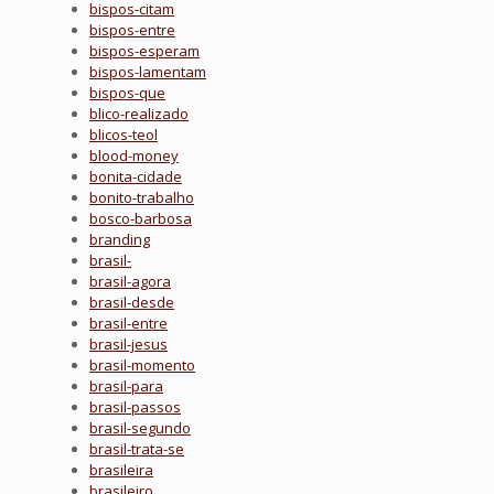
bispos-citam
bispos-entre
bispos-esperam
bispos-lamentam
bispos-que
blico-realizado
blicos-teol
blood-money
bonita-cidade
bonito-trabalho
bosco-barbosa
branding
brasil-
brasil-agora
brasil-desde
brasil-entre
brasil-jesus
brasil-momento
brasil-para
brasil-passos
brasil-segundo
brasil-trata-se
brasileira
brasileiro