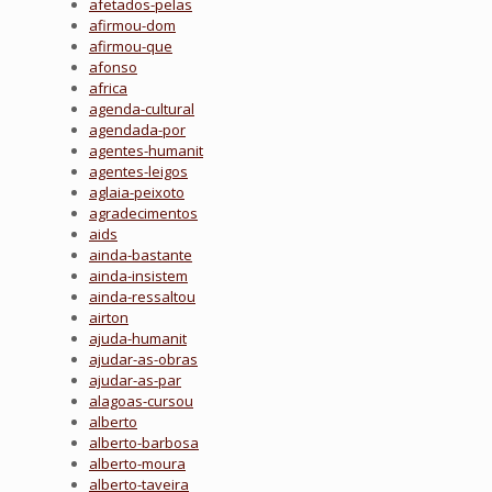
afetados-pelas
afirmou-dom
afirmou-que
afonso
africa
agenda-cultural
agendada-por
agentes-humanit
agentes-leigos
aglaia-peixoto
agradecimentos
aids
ainda-bastante
ainda-insistem
ainda-ressaltou
airton
ajuda-humanit
ajudar-as-obras
ajudar-as-par
alagoas-cursou
alberto
alberto-barbosa
alberto-moura
alberto-taveira