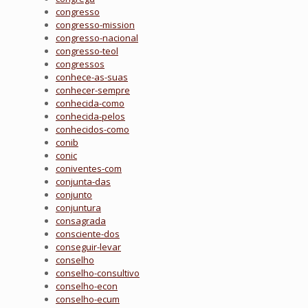
congresso
congresso-mission
congresso-nacional
congresso-teol
congressos
conhece-as-suas
conhecer-sempre
conhecida-como
conhecida-pelos
conhecidos-como
conib
conic
coniventes-com
conjunta-das
conjunto
conjuntura
consagrada
consciente-dos
conseguir-levar
conselho
conselho-consultivo
conselho-econ
conselho-ecum