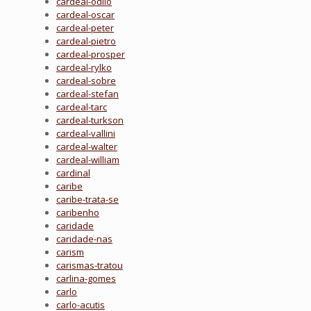
cardeal-odilo
cardeal-oscar
cardeal-peter
cardeal-pietro
cardeal-prosper
cardeal-rylko
cardeal-sobre
cardeal-stefan
cardeal-tarc
cardeal-turkson
cardeal-vallini
cardeal-walter
cardeal-william
cardinal
caribe
caribe-trata-se
caribenho
caridade
caridade-nas
carism
carismas-tratou
carlina-gomes
carlo
carlo-acutis