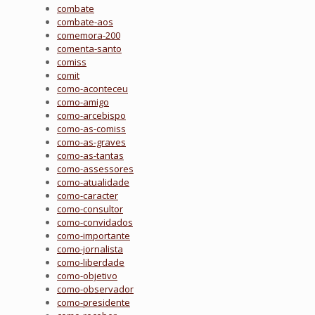
combate
combate-aos
comemora-200
comenta-santo
comiss
comit
como-aconteceu
como-amigo
como-arcebispo
como-as-comiss
como-as-graves
como-as-tantas
como-assessores
como-atualidade
como-caracter
como-consultor
como-convidados
como-importante
como-jornalista
como-liberdade
como-objetivo
como-observador
como-presidente