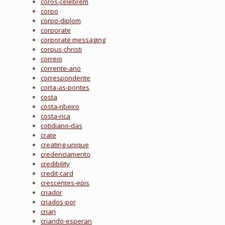
coros-celebrem
corpo
corpo-diplom
corporate
corporate messaging
corpus-christi
correio
corrente-ano
correspondente
corta-as-pontes
costa
costa-ribeiro
costa-rica
cotidiano-das
crate
creating-unique
credenciamento
credibility
credit-card
crescentes-epis
criador
criados-por
crian
criando-esperan