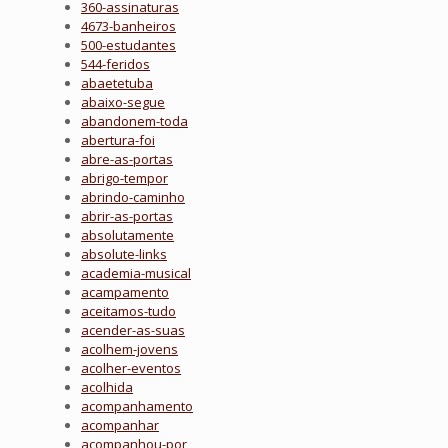
360-assinaturas
4673-banheiros
500-estudantes
544-feridos
abaetetuba
abaixo-segue
abandonem-toda
abertura-foi
abre-as-portas
abrigo-tempor
abrindo-caminho
abrir-as-portas
absolutamente
absolute-links
academia-musical
acampamento
aceitamos-tudo
acender-as-suas
acolhem-jovens
acolher-eventos
acolhida
acompanhamento
acompanhar
acompanhou-por