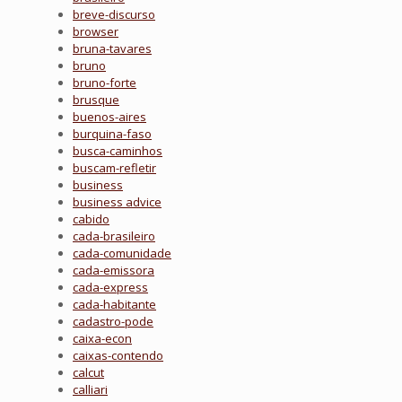
breve-discurso
browser
bruna-tavares
bruno
bruno-forte
brusque
buenos-aires
burquina-faso
busca-caminhos
buscam-refletir
business
business advice
cabido
cada-brasileiro
cada-comunidade
cada-emissora
cada-express
cada-habitante
cadastro-pode
caixa-econ
caixas-contendo
calcut
calliari