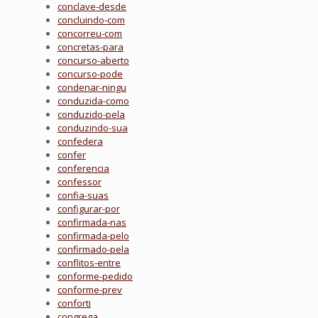
conclave-desde
concluindo-com
concorreu-com
concretas-para
concurso-aberto
concurso-pode
condenar-ningu
conduzida-como
conduzido-pela
conduzindo-sua
confedera
confer
conferencia
confessor
confia-suas
configurar-por
confirmada-nas
confirmada-pelo
confirmado-pela
conflitos-entre
conforme-pedido
conforme-prev
conforti
congrega