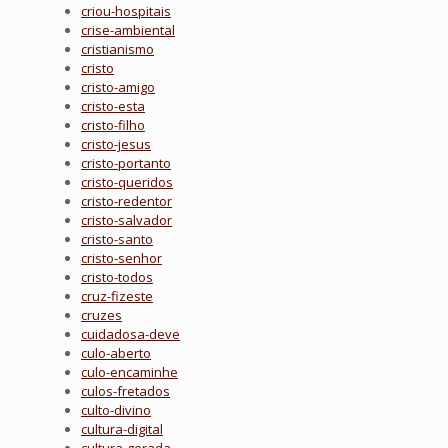
criou-hospitais
crise-ambiental
cristianismo
cristo
cristo-amigo
cristo-esta
cristo-filho
cristo-jesus
cristo-portanto
cristo-queridos
cristo-redentor
cristo-salvador
cristo-santo
cristo-senhor
cristo-todos
cruz-fizeste
cruzes
cuidadosa-deve
culo-aberto
culo-encaminhe
culos-fretados
culto-divino
cultura-digital