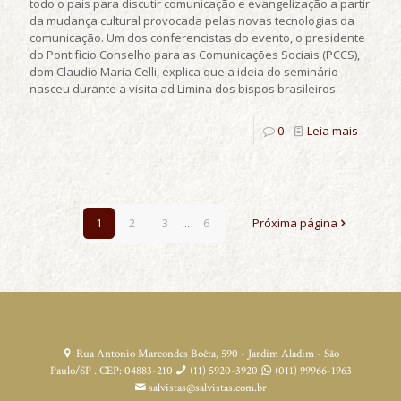
todo o pais para discutir comunicação e evangelização a partir
da mudança cultural provocada pelas novas tecnologias da
comunicação. Um dos conferencistas do evento, o presidente
do Pontifício Conselho para as Comunicações Sociais (PCCS),
dom Claudio Maria Celli, explica que a ideia do seminário
nasceu durante a visita ad Limina dos bispos brasileiros
0
Leia mais
1
2
3
...
6
Próxima página
Rua Antonio Marcondes Boêta, 590 - Jardim Aladim - São
Paulo/SP . CEP: 04883-210
(11) 5920-3920
(011) 99966-1963
salvistas@salvistas.com.br