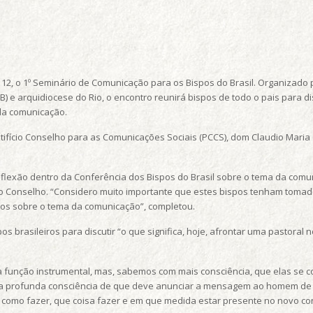
ra, 12, o 1º Seminário de Comunicação para os Bispos do Brasil. Organizado
) e arquidiocese do Rio, o encontro reunirá bispos de todo o pais para d
da comunicação.
ifício Conselho para as Comunicações Sociais (PCCS), dom Claudio Maria C
exão dentro da Conferência dos Bispos do Brasil sobre o tema da comunic
ício Conselho. “Considero muito importante que estes bispos tenham tomad
os sobre o tema da comunicação”, completou.
os brasileiros para discutir “o que significa, hoje, afrontar uma pastor
unção instrumental, mas, sabemos com mais consciência, que elas se c
m esta profunda consciência de que deve anunciar a mensagem ao homem d
er como fazer, que coisa fazer e em que medida estar presente no novo cont