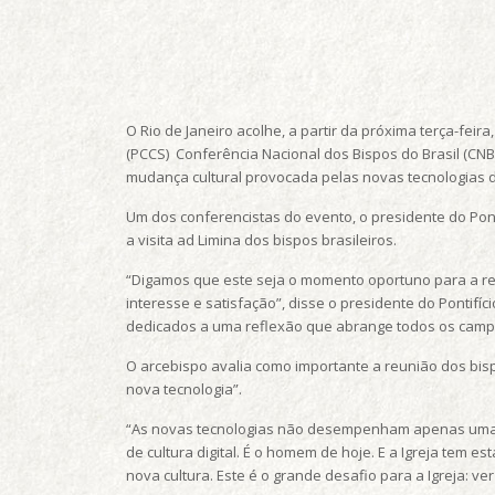
O Rio de Janeiro acolhe, a partir da próxima terça-fei
(PCCS) Conferência Nacional dos Bispos do Brasil (CNBB
mudança cultural provocada pelas novas tecnologias 
Um dos conferencistas do evento, o presidente do Pont
a visita ad Limina dos bispos brasileiros.
“Digamos que este seja o momento oportuno para a refl
interesse e satisfação”, disse o presidente do Pontif
dedicados a uma reflexão que abrange todos os camp
O arcebispo avalia como importante a reunião dos bisp
nova tecnologia”.
“As novas tecnologias não desempenham apenas uma f
de cultura digital. É o homem de hoje. E a Igreja te
nova cultura. Este é o grande desafio para a Igreja: v