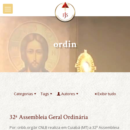
ordin
Categorias
Tags
Autores
Exibir tudo
32ª Assembleia Geral Ordinária
Por: cnbb.org.br CNLB realiza em Cuiabá (MT) a 32ª Assembleia