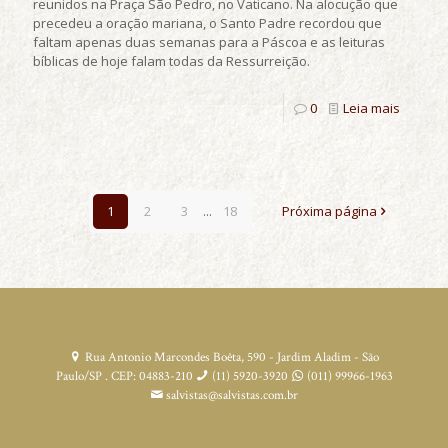
reunidos na Praça São Pedro, no Vaticano. Na alocução que
precedeu a oração mariana, o Santo Padre recordou que
faltam apenas duas semanas para a Páscoa e as leituras
bíblicas de hoje falam todas da Ressurreição.
0
Leia mais
1
2
3
...
18
Próxima página
Rua Antonio Marcondes Boêta, 590 - Jardim Aladim - São
Paulo/SP . CEP: 04883-210
(11) 5920-3920
(011) 99966-1963
salvistas@salvistas.com.br