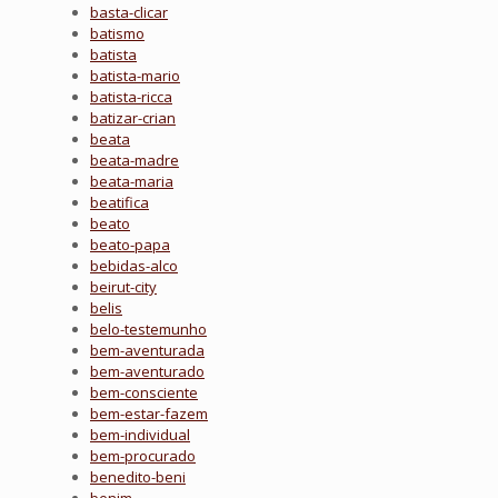
basta-clicar
batismo
batista
batista-mario
batista-ricca
batizar-crian
beata
beata-madre
beata-maria
beatifica
beato
beato-papa
bebidas-alco
beirut-city
belis
belo-testemunho
bem-aventurada
bem-aventurado
bem-consciente
bem-estar-fazem
bem-individual
bem-procurado
benedito-beni