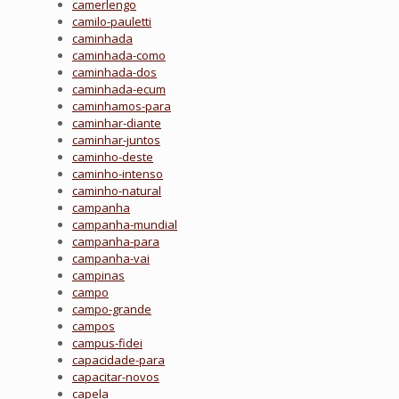
camerlengo
camilo-pauletti
caminhada
caminhada-como
caminhada-dos
caminhada-ecum
caminhamos-para
caminhar-diante
caminhar-juntos
caminho-deste
caminho-intenso
caminho-natural
campanha
campanha-mundial
campanha-para
campanha-vai
campinas
campo
campo-grande
campos
campus-fidei
capacidade-para
capacitar-novos
capela