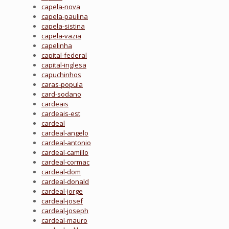
capela-nova
capela-paulina
capela-sistina
capela-vazia
capelinha
capital-federal
capital-inglesa
capuchinhos
caras-popula
card-sodano
cardeais
cardeais-est
cardeal
cardeal-angelo
cardeal-antonio
cardeal-camillo
cardeal-cormac
cardeal-dom
cardeal-donald
cardeal-jorge
cardeal-josef
cardeal-joseph
cardeal-mauro