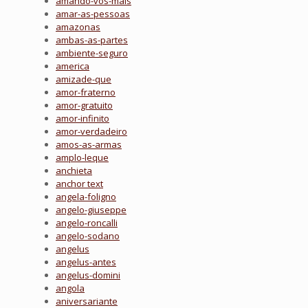
amando-vos-mais
amar-as-pessoas
amazonas
ambas-as-partes
ambiente-seguro
america
amizade-que
amor-fraterno
amor-gratuito
amor-infinito
amor-verdadeiro
amos-as-armas
amplo-leque
anchieta
anchor text
angela-foligno
angelo-giuseppe
angelo-roncalli
angelo-sodano
angelus
angelus-antes
angelus-domini
angola
aniversariante