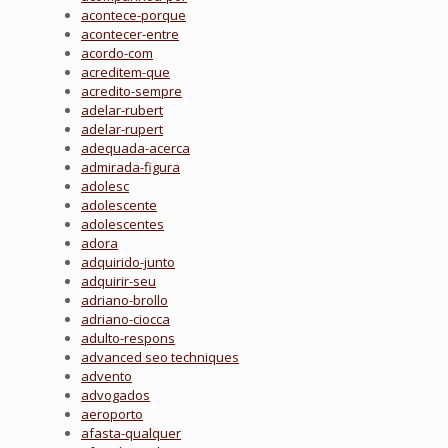
acontece-porque
acontecer-entre
acordo-com
acreditem-que
acredito-sempre
adelar-rubert
adelar-rupert
adequada-acerca
admirada-figura
adolesc
adolescente
adolescentes
adora
adquirido-junto
adquirir-seu
adriano-brollo
adriano-ciocca
adulto-respons
advanced seo techniques
advento
advogados
aeroporto
afasta-qualquer