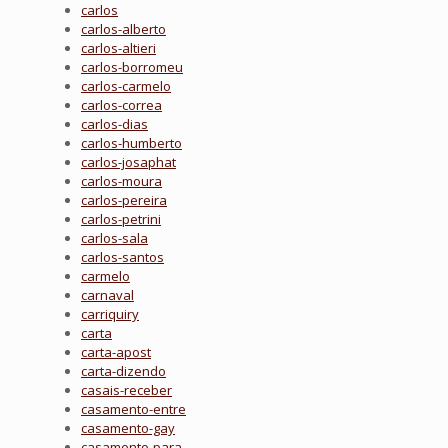
carlos
carlos-alberto
carlos-altieri
carlos-borromeu
carlos-carmelo
carlos-correa
carlos-dias
carlos-humberto
carlos-josaphat
carlos-moura
carlos-pereira
carlos-petrini
carlos-sala
carlos-santos
carmelo
carnaval
carriquiry
carta
carta-apost
carta-dizendo
casais-receber
casamento-entre
casamento-gay
casamento-para