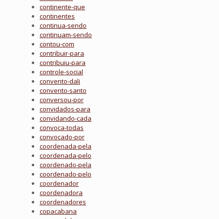
continente-que
continentes
continua-sendo
continuam-sendo
contou-com
contribuir-para
contribuiu-para
controle-social
convento-dali
convento-santo
conversou-por
convidados-para
convidando-cada
convoca-todas
convocado-por
coordenada-pela
coordenada-pelo
coordenado-pela
coordenado-pelo
coordenador
coordenadora
coordenadores
copacabana