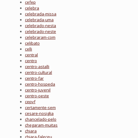
cefep
celebra
celebrada-missa
celebrada-uma
celebrado-nesta
celebrado-neste
celebraram-com
celibato
celli
central
centro
centro-astalli
centro-cultural
centro-far
centro-hospeda
centro-juvenil
centro-oeste
cepvf
certamente-sem
cesare-nosiglia
chancelado-pelo
chegaram-muitas
chiara
chiara-faleceu