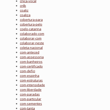
cnica-vocal
cnlb
coaliz
coaliza
cobertura-para
cobertura-pelo
coelo-catarina
colaborado-com
colaborar-com
colaborar-neste
coleta-nacional
com-anteced
com-assessoria
com-banheiros
com-certificado
com-defici
com-espinha
com-estruturas
com-intensidade
com-liberdade
com-paradas
com-particular
com-sementes
com-tanta