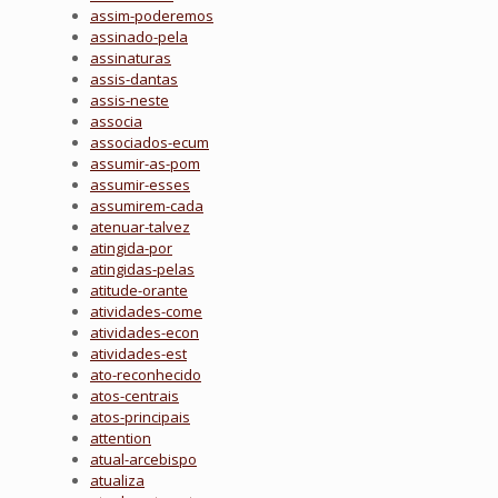
assim-poderemos
assinado-pela
assinaturas
assis-dantas
assis-neste
associa
associados-ecum
assumir-as-pom
assumir-esses
assumirem-cada
atenuar-talvez
atingida-por
atingidas-pelas
atitude-orante
atividades-come
atividades-econ
atividades-est
ato-reconhecido
atos-centrais
atos-principais
attention
atual-arcebispo
atualiza