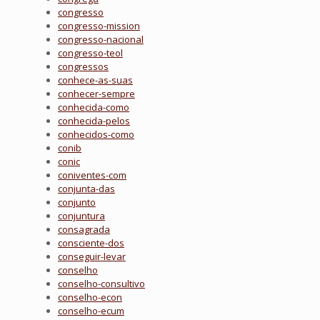
congresso
congresso-mission
congresso-nacional
congresso-teol
congressos
conhece-as-suas
conhecer-sempre
conhecida-como
conhecida-pelos
conhecidos-como
conib
conic
coniventes-com
conjunta-das
conjunto
conjuntura
consagrada
consciente-dos
conseguir-levar
conselho
conselho-consultivo
conselho-econ
conselho-ecum