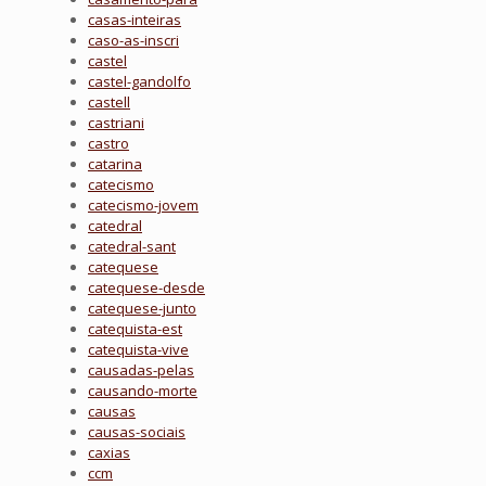
casas-inteiras
caso-as-inscri
castel
castel-gandolfo
castell
castriani
castro
catarina
catecismo
catecismo-jovem
catedral
catedral-sant
catequese
catequese-desde
catequese-junto
catequista-est
catequista-vive
causadas-pelas
causando-morte
causas
causas-sociais
caxias
ccm