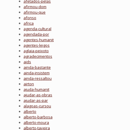
afetados-pelas
afirmou-dom
afirmou-que
afonso
africa
agenda-cultural
agendada-por
agentes-humanit
agentes-leigos
aglaia-peixoto
agradecimentos
aids
ainda-bastante
ainda-insistem
ainda-ressaltou
airton
ajuda-humanit
ajudar-as-obras
ajudar-as-par
alagoas-cursou
alberto
alberto-barbosa
alberto-moura
alberto-taveira