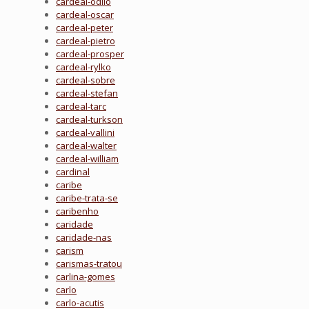
cardeal-odilo
cardeal-oscar
cardeal-peter
cardeal-pietro
cardeal-prosper
cardeal-rylko
cardeal-sobre
cardeal-stefan
cardeal-tarc
cardeal-turkson
cardeal-vallini
cardeal-walter
cardeal-william
cardinal
caribe
caribe-trata-se
caribenho
caridade
caridade-nas
carism
carismas-tratou
carlina-gomes
carlo
carlo-acutis