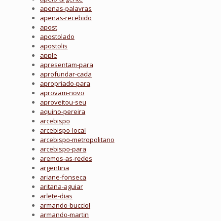
apenas-palavras
apenas-recebido
apost
apostolado
apostolis
apple
apresentam-para
aprofundar-cada
apropriado-para
aprovam-novo
aproveitou-seu
aquino-pereira
arcebispo
arcebispo-local
arcebispo-metropolitano
arcebispo-para
aremos-as-redes
argentina
ariane-fonseca
aritana-aguiar
arlete-dias
armando-bucciol
armando-martin