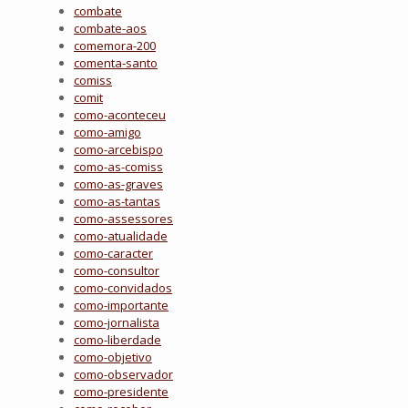
combate
combate-aos
comemora-200
comenta-santo
comiss
comit
como-aconteceu
como-amigo
como-arcebispo
como-as-comiss
como-as-graves
como-as-tantas
como-assessores
como-atualidade
como-caracter
como-consultor
como-convidados
como-importante
como-jornalista
como-liberdade
como-objetivo
como-observador
como-presidente