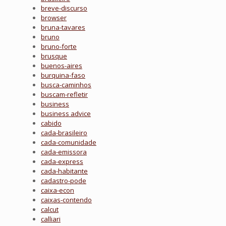
breve-discurso
browser
bruna-tavares
bruno
bruno-forte
brusque
buenos-aires
burquina-faso
busca-caminhos
buscam-refletir
business
business advice
cabido
cada-brasileiro
cada-comunidade
cada-emissora
cada-express
cada-habitante
cadastro-pode
caixa-econ
caixas-contendo
calcut
calliari