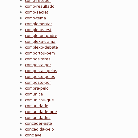
como-receber
como-resultado
como-secret
como-tema
complementar
completas-est
completou-padre
complexa-trama
complexo-debate
comportou-bem
compositores
composta-por
compostas-pelas
composto-pelos
composto-por
compra-pelo
comunica
comunicou-que
comunidade
comunidade-que
comunidades
conceder-este
concedida-pelo
conclave