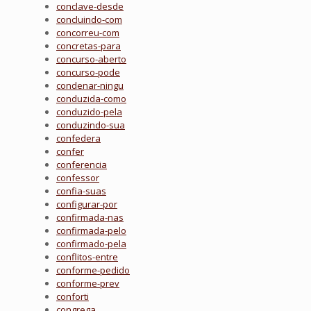
conclave-desde
concluindo-com
concorreu-com
concretas-para
concurso-aberto
concurso-pode
condenar-ningu
conduzida-como
conduzido-pela
conduzindo-sua
confedera
confer
conferencia
confessor
confia-suas
configurar-por
confirmada-nas
confirmada-pelo
confirmado-pela
conflitos-entre
conforme-pedido
conforme-prev
conforti
congrega