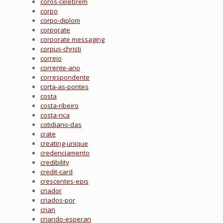
coros-celebrem
corpo
corpo-diplom
corporate
corporate messaging
corpus-christi
correio
corrente-ano
correspondente
corta-as-pontes
costa
costa-ribeiro
costa-rica
cotidiano-das
crate
creating-unique
credenciamento
credibility
credit-card
crescentes-epis
criador
criados-por
crian
criando-esperan