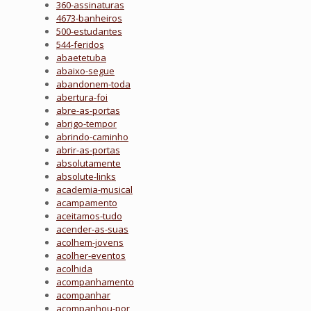
360-assinaturas
4673-banheiros
500-estudantes
544-feridos
abaetetuba
abaixo-segue
abandonem-toda
abertura-foi
abre-as-portas
abrigo-tempor
abrindo-caminho
abrir-as-portas
absolutamente
absolute-links
academia-musical
acampamento
aceitamos-tudo
acender-as-suas
acolhem-jovens
acolher-eventos
acolhida
acompanhamento
acompanhar
acompanhou-por