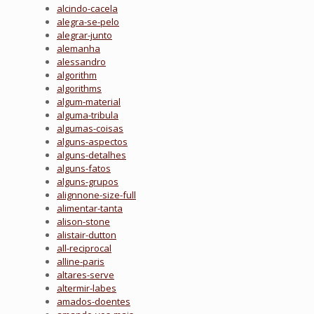
alcindo-cacela
alegra-se-pelo
alegrar-junto
alemanha
alessandro
algorithm
algorithms
algum-material
alguma-tribula
algumas-coisas
alguns-aspectos
alguns-detalhes
alguns-fatos
alguns-grupos
alignnone-size-full
alimentar-tanta
alison-stone
alistair-dutton
all-reciprocal
alline-paris
altares-serve
altermir-labes
amados-doentes