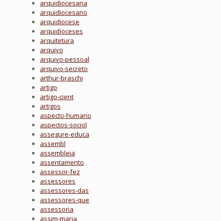
arquidiocesana
arquidiocesano
arquidiocese
arquidioceses
arquitetura
arquivo
arquivo-pessoal
arquivo-secreto
arthur-braschi
artigo
artigo-cient
artigos
aspecto-humano
aspectos-sociol
assegure-educa
assembl
assembleia
assentamento
assessor-fez
assessores
assessores-das
assessores-que
assessoria
assim-maria