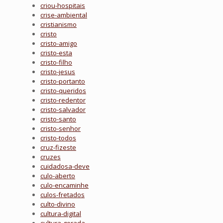
criou-hospitais
crise-ambiental
cristianismo
cristo
cristo-amigo
cristo-esta
cristo-filho
cristo-jesus
cristo-portanto
cristo-queridos
cristo-redentor
cristo-salvador
cristo-santo
cristo-senhor
cristo-todos
cruz-fizeste
cruzes
cuidadosa-deve
culo-aberto
culo-encaminhe
culos-fretados
culto-divino
cultura-digital