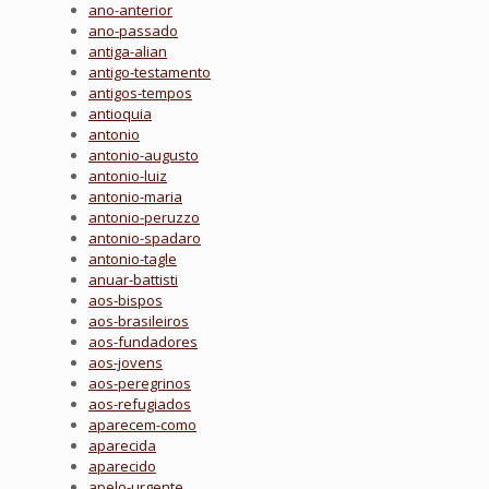
ano-anterior
ano-passado
antiga-alian
antigo-testamento
antigos-tempos
antioquia
antonio
antonio-augusto
antonio-luiz
antonio-maria
antonio-peruzzo
antonio-spadaro
antonio-tagle
anuar-battisti
aos-bispos
aos-brasileiros
aos-fundadores
aos-jovens
aos-peregrinos
aos-refugiados
aparecem-como
aparecida
aparecido
apelo-urgente