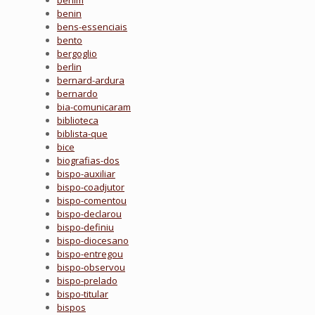
benim
benin
bens-essenciais
bento
bergoglio
berlin
bernard-ardura
bernardo
bia-comunicaram
biblioteca
biblista-que
bice
biografias-dos
bispo-auxiliar
bispo-coadjutor
bispo-comentou
bispo-declarou
bispo-definiu
bispo-diocesano
bispo-entregou
bispo-observou
bispo-prelado
bispo-titular
bispos