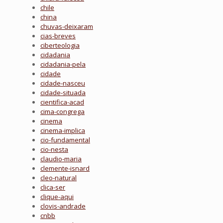
chile
china
chuvas-deixaram
cias-breves
ciberteologia
cidadania
cidadania-pela
cidade
cidade-nasceu
cidade-situada
cientifica-acad
cima-congrega
cinema
cinema-implica
cio-fundamental
cio-nesta
claudio-maria
clemente-isnard
cleo-natural
clica-ser
clique-aqui
clovis-andrade
cnbb