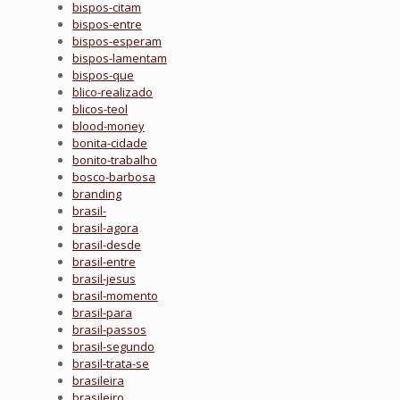
bispos-citam
bispos-entre
bispos-esperam
bispos-lamentam
bispos-que
blico-realizado
blicos-teol
blood-money
bonita-cidade
bonito-trabalho
bosco-barbosa
branding
brasil-
brasil-agora
brasil-desde
brasil-entre
brasil-jesus
brasil-momento
brasil-para
brasil-passos
brasil-segundo
brasil-trata-se
brasileira
brasileiro