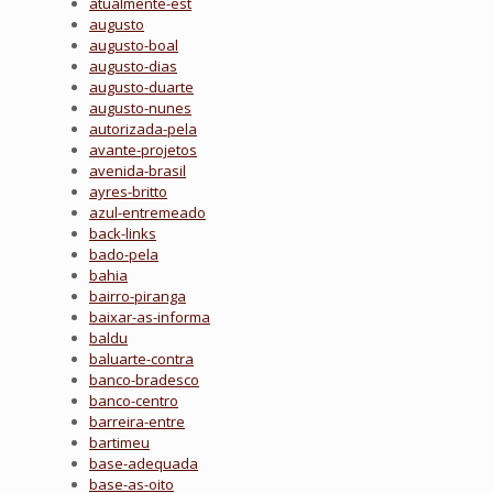
atualmente-est
augusto
augusto-boal
augusto-dias
augusto-duarte
augusto-nunes
autorizada-pela
avante-projetos
avenida-brasil
ayres-britto
azul-entremeado
back-links
bado-pela
bahia
bairro-piranga
baixar-as-informa
baldu
baluarte-contra
banco-bradesco
banco-centro
barreira-entre
bartimeu
base-adequada
base-as-oito