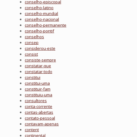
conselho-episcopal
conselho-latino
conselho-mundial
conselho-nacional
conselho-permanente
conselho-pontif
conselhos
consep
considerou-este
consist
consiste-sempre
constatar-que
constatar-todo
constitui
constitui-uma
constituir-fam
constituiu-uma
consultores
conta-corrente
contas-abertas
contato-pessoal
contavam-apenas
content
continental