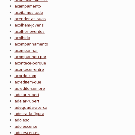
acampamento
aceitamos-tudo
acender-as-suas
acolhem-jovens
acolher-eventos
acolhida
acompanhamento
acompanhar
acompanhou-por
acontece-porque
acontecer-entre
acordo-com
acreditem-que
acredito-sempre
adelar-rubert
adelar-rupert
adequada-acerca
admirada-figura
adolesc
adolescente
adolescentes