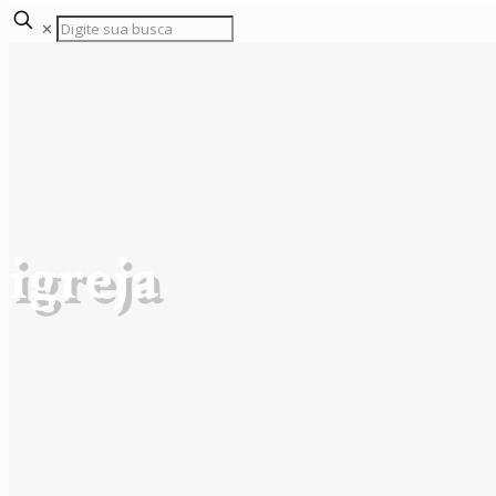
✕
igreja