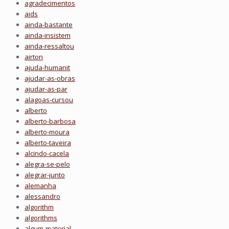
agradecimentos
aids
ainda-bastante
ainda-insistem
ainda-ressaltou
airton
ajuda-humanit
ajudar-as-obras
ajudar-as-par
alagoas-cursou
alberto
alberto-barbosa
alberto-moura
alberto-taveira
alcindo-cacela
alegra-se-pelo
alegrar-junto
alemanha
alessandro
algorithm
algorithms
algum-material