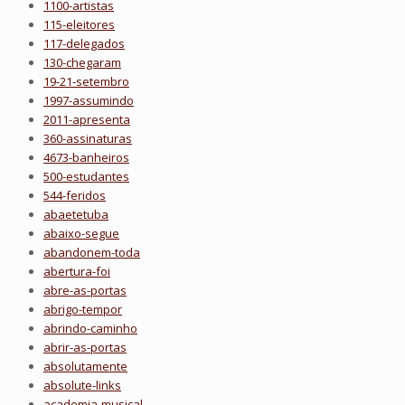
1100-artistas
115-eleitores
117-delegados
130-chegaram
19-21-setembro
1997-assumindo
2011-apresenta
360-assinaturas
4673-banheiros
500-estudantes
544-feridos
abaetetuba
abaixo-segue
abandonem-toda
abertura-foi
abre-as-portas
abrigo-tempor
abrindo-caminho
abrir-as-portas
absolutamente
absolute-links
academia-musical