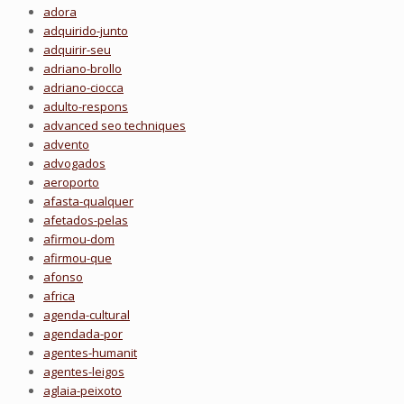
adora
adquirido-junto
adquirir-seu
adriano-brollo
adriano-ciocca
adulto-respons
advanced seo techniques
advento
advogados
aeroporto
afasta-qualquer
afetados-pelas
afirmou-dom
afirmou-que
afonso
africa
agenda-cultural
agendada-por
agentes-humanit
agentes-leigos
aglaia-peixoto